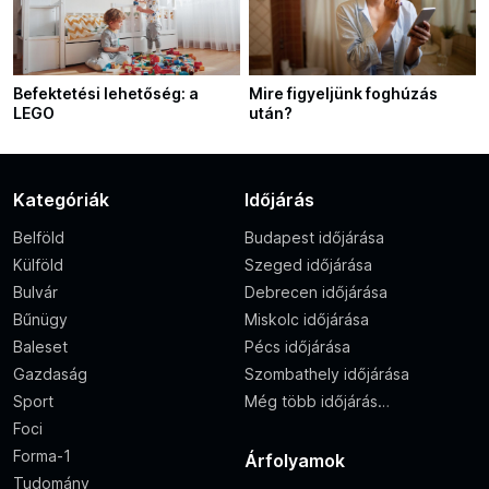
Befektetési lehetőség: a
Mire figyeljünk foghúzás
LEGO
után?
Kategóriák
Időjárás
Belföld
Budapest időjárása
Külföld
Szeged időjárása
Bulvár
Debrecen időjárása
Bűnügy
Miskolc időjárása
Baleset
Pécs időjárása
Gazdaság
Szombathely időjárása
Sport
Még több időjárás…
Foci
Forma-1
Árfolyamok
Tudomány