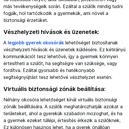
más tevékenységeik során. Ezáltal a szülők mindig tudni
fogják, hol tartózkodik a gyermekük, ami növeli a
biztonsági érzetüket.
Vészhelyzeti hívások és üzenetek:
A
legjobb gyerek okosórák
lehetőséget biztosítanak
vészhelyzeti hívások és üzenetek küldésére. Ez kétirányú
kommunikációt tesz lehetővé, így a gyermek könnyen
értesítheti a szülőt, ha segítségre van szüksége, vagy
fordítva. Ezáltal gyorsabb és hatékonyabb
segítségnyújtást tesz lehetővé vészhelyzet esetén.
Virtuális biztonsági zónák beállítása:
Néhány okosóra lehetőséget kínál virtuális biztonsági
zónák beállítására. A szülők meghatározhatják azokat a
területeket, ahol a gyerekük szabadon mozoghat, és ha
a gyermek ezeket túllépi, értesítés érkezik a szülőknek.
Ez különösen hasznos lehet, ha a gyerek önállóan