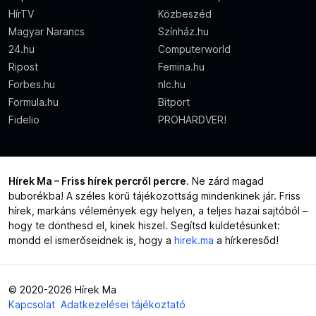
HírTV
Közbeszéd
Magyar Narancs
Színház.hu
24.hu
Computerworld
Ripost
Femina.hu
Forbes.hu
nlc.hu
Formula.hu
Bitport
Fidelio
PROHARDVER!
Hírek Ma – Friss hírek percről percre
. Ne zárd magad
buborékba! A széles körű tájékozottság mindenkinek jár. Friss
hírek, markáns vélemények egy helyen, a teljes hazai sajtóból –
hogy te dönthesd el, kinek hiszel. Segítsd küldetésünket:
mondd el ismerőseidnek is, hogy a
hirek.ma
a hírkeresőd!
© 2020-2026 Hírek Ma
Kapcsolat
Adatkezelései tájékoztató