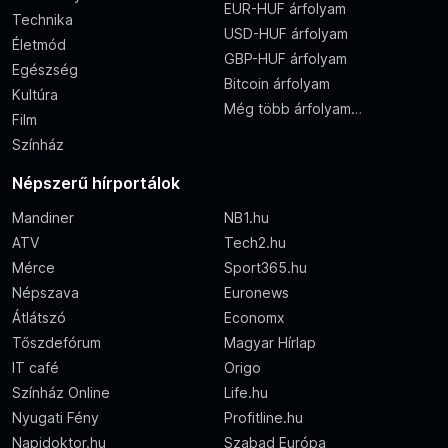
EUR-HUF árfolyam
Technika
USD-HUF árfolyam
Életmód
GBP-HUF árfolyam
Egészség
Bitcoin árfolyam
Kultúra
Még több árfolyam…
Film
Színház
Népszerű hírportálok
Mandiner
NB1.hu
ATV
Tech2.hu
Mérce
Sport365.hu
Népszava
Euronews
Átlátszó
Economx
Tőszdefórum
Magyar Hírlap
IT café
Origo
Színház Online
Life.hu
Nyugati Fény
Profitline.hu
Napidoktor.hu
Szabad Európa