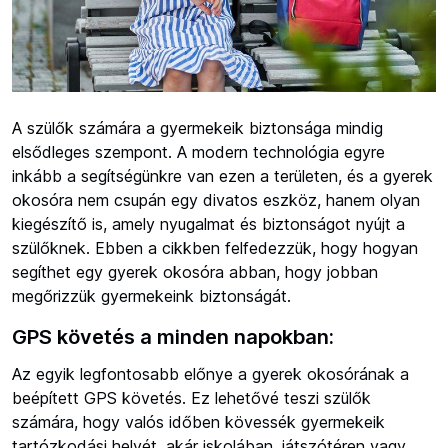
A szülők számára a gyermekeik biztonsága mindig
elsődleges szempont. A modern technológia egyre
inkább a segítségünkre van ezen a területen, és a gyerek
okosóra nem csupán egy divatos eszköz, hanem olyan
kiegészítő is, amely nyugalmat és biztonságot nyújt a
szülőknek. Ebben a cikkben felfedezzük, hogy hogyan
segíthet egy gyerek okosóra abban, hogy jobban
megőrizzük gyermekeink biztonságát.
GPS követés a minden napokban:
Az egyik legfontosabb előnye a gyerek okosórának a
beépített GPS követés. Ez lehetővé teszi szülők
számára, hogy valós időben kövessék gyermekeik
tartózkodási helyét, akár iskolában, játszótéren vagy