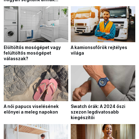
javításában?
Elöltöltős mosógépet vagy
A kamionsofőrök rejtélyes
felültöltős mosógépet
világa
válasszak?
A női papucs viselésének
Swatch órák: A 2024 őszi
előnyei a meleg napokon
szezon legdivatosabb
kiegészítői