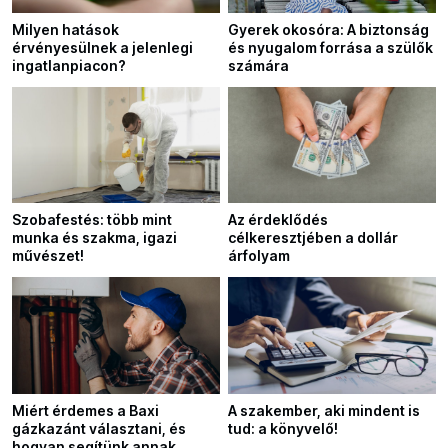
Milyen hatások
Gyerek okosóra: A biztonság
érvényesülnek a jelenlegi
és nyugalom forrása a szülők
ingatlanpiacon?
számára
Szobafestés: több mint
Az érdeklődés
munka és szakma, igazi
célkeresztjében a dollár
művészet!
árfolyam
Miért érdemes a Baxi
A szakember, aki mindent is
gázkazánt választani, és
tud: a könyvelő!
hogyan segítünk annak