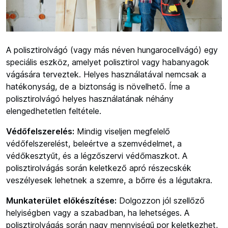
A polisztirolvágó (vagy más néven hungarocellvágó) egy
speciális eszköz, amelyet polisztirol vagy habanyagok
vágására terveztek. Helyes használatával nemcsak a
hatékonyság, de a biztonság is növelhető. Íme a
polisztirolvágó helyes használatának néhány
elengedhetetlen feltétele.
Védőfelszerelés:
Mindig viseljen megfelelő
védőfelszerelést, beleértve a szemvédelmet, a
védőkesztyűt, és a légzőszervi védőmaszkot. A
polisztirolvágás során keletkező apró részecskék
veszélyesek lehetnek a szemre, a bőrre és a légutakra.
Munkaterület előkészítése:
Dolgozzon jól szellőző
helyiségben vagy a szabadban, ha lehetséges. A
polisztirolvágás során nagy mennyiségű por keletkezhet,