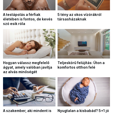
A testápolás a férfiak
5 tény az okos vízórákról
életében is fontos, de kevés
társasházaknak
szó esik róla
Hogyan válassz megfelelő
Teljeskörű felújítás: Úton a
ágyat, amely valóban javítja
komfortos otthon felé
az alvás minőségét
A szakember, aki mindent is
Nyugtalan a kisbabád? 5+1 jó