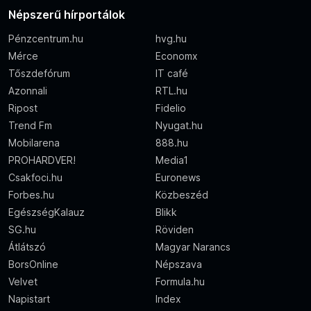
Népszerű hírportálok
Pénzcentrum.hu
hvg.hu
Mérce
Economx
Tőszdefórum
IT café
Azonnali
RTL.hu
Ripost
Fidelio
Trend Fm
Nyugat.hu
Mobilarena
888.hu
PROHARDVER!
Media1
Csakfoci.hu
Euronews
Forbes.hu
Közbeszéd
EgészségKalauz
Blikk
SG.hu
Röviden
Átlátszó
Magyar Narancs
BorsOnline
Népszava
Velvet
Formula.hu
Napistart
Index