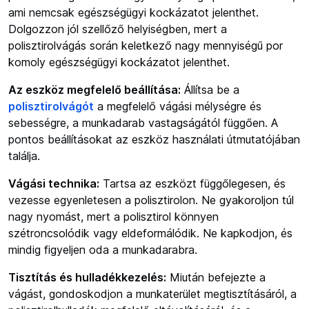
ami nemcsak egészségügyi kockázatot jelenthet.
Dolgozzon jól szellőző helyiségben, mert a
polisztirolvágás során keletkező nagy mennyiségű por
komoly egészségügyi kockázatot jelenthet.
Az eszköz megfelelő beállítása:
Állítsa be a
polisztirolvágót
a megfelelő vágási mélységre és
sebességre, a munkadarab vastagságától függően. A
pontos beállításokat az eszköz használati útmutatójában
találja.
Vágási technika:
Tartsa az eszközt függőlegesen, és
vezesse egyenletesen a polisztirolon. Ne gyakoroljon túl
nagy nyomást, mert a polisztirol könnyen
szétroncsolódik vagy eldeformálódik. Ne kapkodjon, és
mindig figyeljen oda a munkadarabra.
Tisztítás és hulladékkezelés:
Miután befejezte a
vágást, gondoskodjon a munkaterület megtisztításáról, a