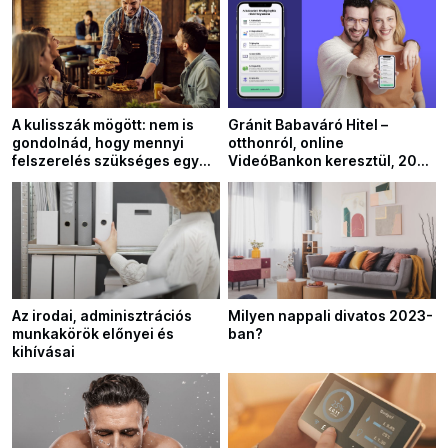
A kulisszák mögött: nem is
Gránit Babaváró Hitel –
gondolnád, hogy mennyi
otthonról, online
felszerelés szükséges egy
VideóBankon keresztül, 200
vendéglátó egység
ezer forint ajándékkal
működéséhez
Az irodai, adminisztrációs
Milyen nappali divatos 2023-
munkakörök előnyei és
ban?
kihívásai