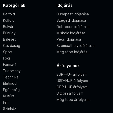
Kategóriák
Időjárás
Belföld
Budapest időjárása
Külföld
Szeged időjárása
Bulvár
Debrecen időjárása
Bűnügy
Miskolc időjárása
Baleset
Pécs időjárása
Gazdaság
Szombathely időjárása
Sport
Még több időjárás…
Foci
Forma-1
Árfolyamok
Tudomány
EUR-HUF árfolyam
Technika
USD-HUF árfolyam
Életmód
GBP-HUF árfolyam
Egészség
Bitcoin árfolyam
Kultúra
Még több árfolyam…
Film
Színház