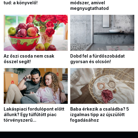
tud: a könyvelő!
módszer, amivel
megnyugtathatod
Az őszi csoda nem csak
Dobd fel a fürdőszobádat
ősszel segít!
gyorsan és olcsón!
Lakáspiaci fordulópont előtt
Baba érkezik a családba? 5
állunk? Egy túlfűtött piac
izgalmas tipp az újszülött
törvényszerű
fogadásához
következményei