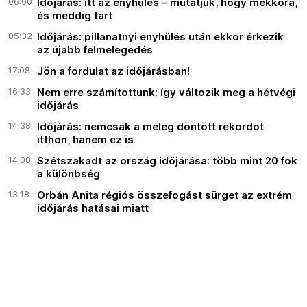
06:00
Időjárás: itt az enyhülés – mutatjuk, hogy mekkora,
és meddig tart
05:32
Időjárás: pillanatnyi enyhülés után ekkor érkezik
az újabb felmelegedés
17:08
Jön a fordulat az időjárásban!
16:33
Nem erre számítottunk: így változik meg a hétvégi
időjárás
14:38
Időjárás: nemcsak a meleg döntött rekordot
itthon, hanem ez is
14:00
Szétszakadt az ország időjárása: több mint 20 fok
a különbség
13:18
Orbán Anita régiós összefogást sürget az extrém
időjárás hatásai miatt