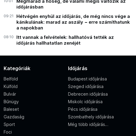
10:01
Megmarad a hőség, de valami mégis változik az
időjárásban
09:21
Hétvégén enyhül az időjárás, de még nincs vége a
kánikulának: marad az aszály − erre számíthatunk
a napokban
08:10
Itt vannak a felvételek: hallhatóvá tették az
időjárás hallhatatlan zenéjét
Kategóriák
Időjárás
Belföld
Budapest időjárása
Külföld
Szeged időjárása
Bulvár
Debrecen időjárása
Bűnügy
Miskolc időjárása
Baleset
Pécs időjárása
Gazdaság
Szombathely időjárása
Sport
Még több időjárás…
Foci