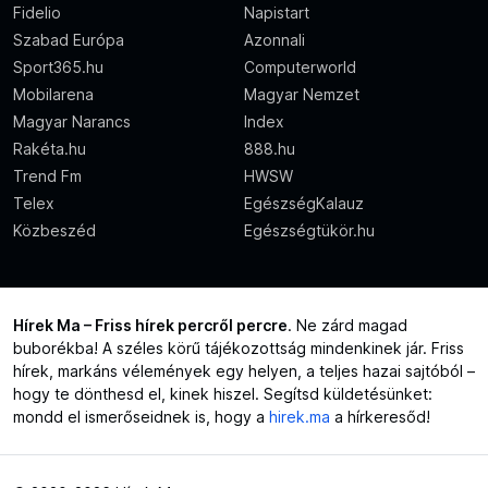
Fidelio
Napistart
Szabad Európa
Azonnali
Sport365.hu
Computerworld
Mobilarena
Magyar Nemzet
Magyar Narancs
Index
Rakéta.hu
888.hu
Trend Fm
HWSW
Telex
EgészségKalauz
Közbeszéd
Egészségtükör.hu
Hírek Ma – Friss hírek percről percre
. Ne zárd magad
buborékba! A széles körű tájékozottság mindenkinek jár. Friss
hírek, markáns vélemények egy helyen, a teljes hazai sajtóból –
hogy te dönthesd el, kinek hiszel. Segítsd küldetésünket:
mondd el ismerőseidnek is, hogy a
hirek.ma
a hírkeresőd!