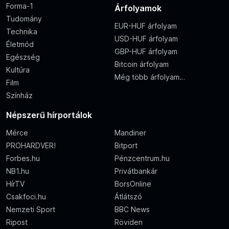
Forma-1
Árfolyamok
Tudomány
EUR-HUF árfolyam
Technika
USD-HUF árfolyam
Életmód
GBP-HUF árfolyam
Egészség
Bitcoin árfolyam
Kultúra
Még több árfolyam…
Film
Színház
Népszerű hírportálok
Mérce
Mandiner
PROHARDVER!
Bitport
Forbes.hu
Pénzcentrum.hu
NB1.hu
Privátbankár
HírTV
BorsOnline
Csakfoci.hu
Átlátszó
Nemzeti Sport
BBC News
Ripost
Röviden