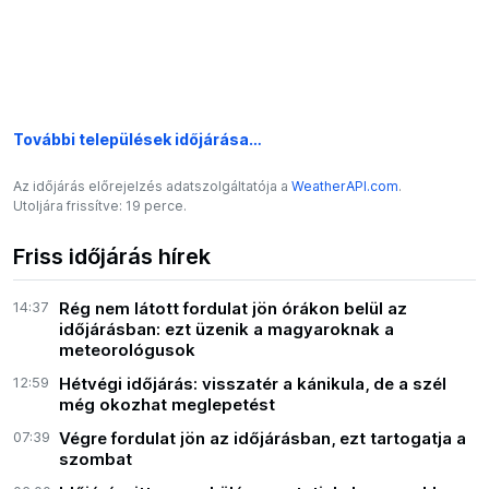
További települések időjárása…
Az időjárás előrejelzés adatszolgáltatója a
WeatherAPI.com
.
Utoljára frissítve: 19 perce.
Friss időjárás hírek
14:37
Rég nem látott fordulat jön órákon belül az
időjárásban: ezt üzenik a magyaroknak a
meteorológusok
12:59
Hétvégi időjárás: visszatér a kánikula, de a szél
még okozhat meglepetést
07:39
Végre fordulat jön az időjárásban, ezt tartogatja a
szombat