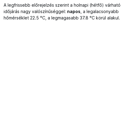
A legfrissebb előrejelzés szerint a holnapi (hétfő) várható
időjárás nagy valószínűséggel:
napos
, a legalacsonyabb
hőmérséklet 22.5 °C, a legmagasabb 37.8 °C körül alakul.