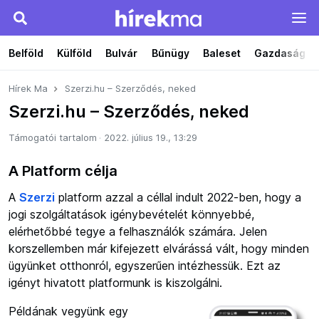
Belföld
Külföld
Bulvár
Bűnügy
Baleset
Gazdaság
Hírek Ma
Szerzi.hu – Szerződés, neked
Szerzi.hu – Szerződés, neked
Támogatói tartalom
2022. július 19., 13:29
A Platform célja
A
Szerzi
platform azzal a céllal indult 2022-ben, hogy a
jogi szolgáltatások igénybevételét könnyebbé,
elérhetőbbé tegye a felhasználók számára. Jelen
korszellemben már kifejezett elvárássá vált, hogy minden
ügyünket otthonról, egyszerűen intézhessük. Ezt az
igényt hivatott platformunk is kiszolgálni.
Példának vegyünk egy