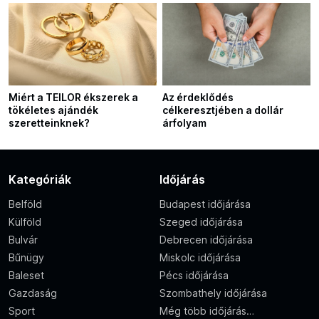
következményei
Miért a TEILOR ékszerek a
Az érdeklődés
tökéletes ajándék
célkeresztjében a dollár
szeretteinknek?
árfolyam
Kategóriák
Időjárás
Belföld
Budapest időjárása
Külföld
Szeged időjárása
Bulvár
Debrecen időjárása
Bűnügy
Miskolc időjárása
Baleset
Pécs időjárása
Gazdaság
Szombathely időjárása
Sport
Még több időjárás…