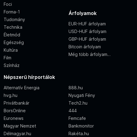
Foci
Forma-1
Árfolyamok
Tudomány
EUR-HUF árfolyam
Technika
USD-HUF árfolyam
Életmód
GBP-HUF árfolyam
Egészség
Bitcoin árfolyam
Kultúra
Még több árfolyam…
Film
Színház
Népszerű hírportálok
Alternatív Energia
888.hu
hvg.hu
Nyugati Fény
Privátbankár
Tech2.hu
BorsOnline
444
Euronews
Femcafe
Magyar Nemzet
Bankmonitor
Délmagyar.hu
Rakéta.hu