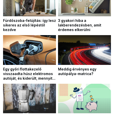
Fürdőszoba-felújítás: így lesz
3 gyakori hiba a
sikeres az első lépéstől
lakberendezésben, amit
kezdve
érdemes elkerülni
Egy győri flottakezelő
Meddig érvényes egy
visszaadta húsz elektromos
autópálya-matrica?
autóját, és kiderült, mennyit
hazudik az akkumulátor