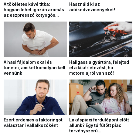
A tökéletes kávé titka:
Használd ki az
hogyan lehet igazán aromás
adókedvezményeket!
az eszpresszó kotyogós
kávéfőzővel?
A hasi fájdalom okai és
Hallgass a gyártóra, felejtsd
tünetei, amiket komolyan kell
el a kísérletezést, ha
vennünk
motorolajról van szó!
Ezért érdemes a faktoringot
Lakáspiaci fordulópont előtt
választani vállalkozóként
állunk? Egy túlfűtött piac
törvényszerű