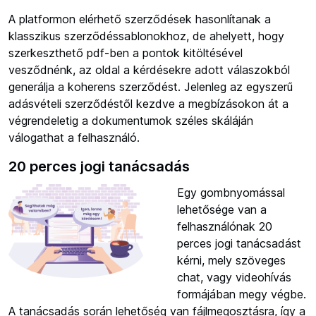
A platformon elérhető szerződések hasonlítanak a
klasszikus szerződéssablonokhoz, de ahelyett, hogy
szerkeszthető pdf-ben a pontok kitöltésével
vesződnénk, az oldal a kérdésekre adott válaszokból
generálja a koherens szerződést. Jelenleg az egyszerű
adásvételi szerződéstől kezdve a megbízásokon át a
végrendeletig a dokumentumok széles skáláján
válogathat a felhasználó.
20 perces jogi tanácsadás
Egy gombnyomással
lehetősége van a
felhasználónak 20
perces jogi tanácsadást
kérni, mely szöveges
chat, vagy videohívás
formájában megy végbe.
A tanácsadás során lehetőség van fájlmegosztásra, így a