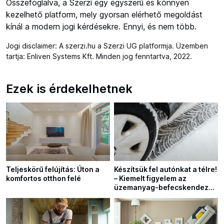
Összefoglalva, a Szerzi egy egyszerű és könnyen
kezelhető platform, mely gyorsan elérhető megoldást
kínál a modern jogi kérdésekre. Ennyi, és nem több.
Jogi disclaimer: A szerzi.hu a Szerzi UG platformja. Üzemben
tartja: Enliven Systems Kft. Minden jog fenntartva, 2022.
Ezek is érdekelhetnek
Teljeskörű felújítás: Úton a
Készítsük fel autónkat a télre!
komfortos otthon felé
– Kiemelt figyelem az
üzemanyag-befecskendező
rendszerre