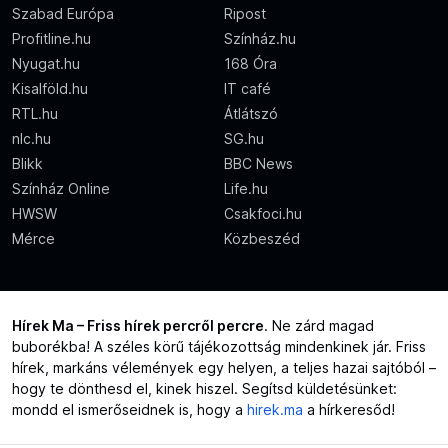
Szabad Európa
Ripost
Profitline.hu
Színház.hu
Nyugat.hu
168 Óra
Kisalföld.hu
IT café
RTL.hu
Átlátszó
nlc.hu
SG.hu
Blikk
BBC News
Színház Online
Life.hu
HWSW
Csakfoci.hu
Mérce
Közbeszéd
Hírek Ma – Friss hírek percről percre
. Ne zárd magad
buborékba! A széles körű tájékozottság mindenkinek jár. Friss
hírek, markáns vélemények egy helyen, a teljes hazai sajtóból –
hogy te dönthesd el, kinek hiszel. Segítsd küldetésünket:
mondd el ismerőseidnek is, hogy a
hirek.ma
a hírkeresőd!