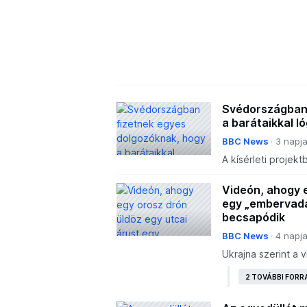
Svédországban 
a barátaikkal 
BBC News
3 napj
A kísérleti projek
pénzt, hogy segít
barátaikkal végze
Videón, ahogy e
egy „embervadá
becsapódik
BBC News
4 napj
Ukrajna szerint a 
rémült civilt üldö
2 TOVÁBBI FORR