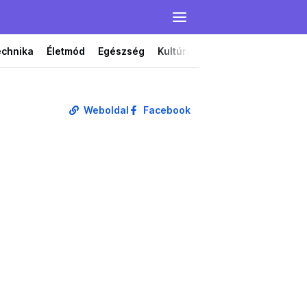
echnika
Életmód
Egészség
Kultúra
Film
Színház
Weboldal
Facebook