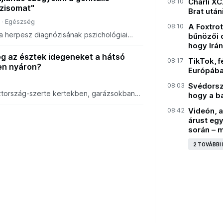
08:10
Charli XC
zisomat"
Brat utáni
a
Egészség
08:10
A Foxtrot
 a herpesz diagnózisának pszichológiai
bűnözői 
het, mint a fizikai tünetek.
hogy Irán
eg az észtek idegeneket a hátsó
08:17
TikTok, f
en nyáron?
Európába:
08:03
Svédorsz
ztország-szerte kertekben, garázsokban
hogy a b
blakokból is ideiglenes kávézók nyílnak,
08:42
Videón, 
lőtt nyitva állnak.
árust eg
során – 
2 TOVÁBBI