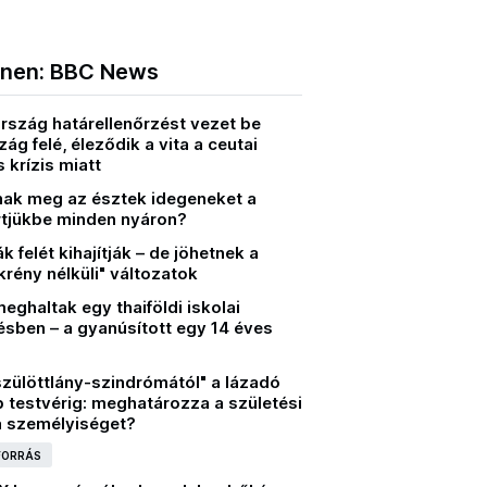
nnen: BBC News
rszág határellenőrzést vezet be
ág felé, éleződik a vita a ceutai
 krízis miatt
vnak meg az észtek idegeneket a
rtjükbe minden nyáron?
k felét kihajítják – de jöhetnek a
rény nélküli" változatok
ghaltak egy thaiföldi iskolai
ésben – a gyanúsított egy 14 éves
szülöttlány-szindrómától" a lázadó
 testvérig: meghatározza a születési
a személyiséget?
 FORRÁS