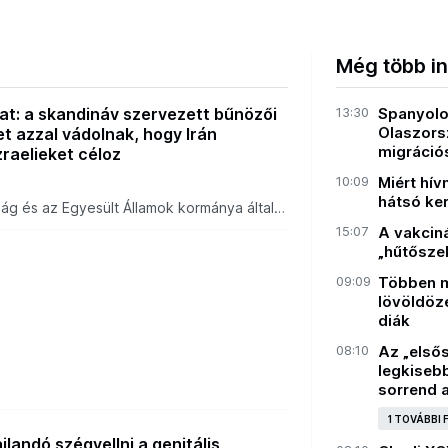
Még több i
at: a skandináv szervezett bűnözői
13:30
Spanyolo
Olaszorsz
t azzal vádolnak, hogy Irán
migrációs
raelieket céloz
a
10:09
Miért hí
hátsó ke
ság és az Egyesült Államok kormánya által
ot Hálózatot azzal vádolják, hogy Irán
15:07
A vakciná
ó és Izraeli célpontokat támad Európ
„hűtőszek
09:09
Többen me
lövöldöz
diák
08:10
Az „első
legkisebb
sorrend 
1 TOVÁBBI
landó szégyellni a genitális