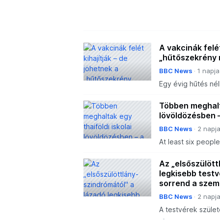
A vakcinák felét
„hűtőszekrény n
BBC News
1 napja
Egy évig hűtés nél
immunizációban.
Többen meghalta
lövöldözésben –
BBC News
2 napj
At least six people
Thailand. The 14-
dead.
Az „elsőszülött
legkisebb testv
sorrend a szem
BBC News
2 napj
A testvérek szület
kapcsolat kérdése 