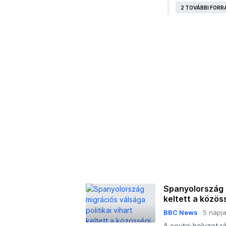
találkozó előtt.
2 TOVÁBBI FORR
Spanyolország m
keltett a közös
BBC News
5 napj
A ceutai helyzet r