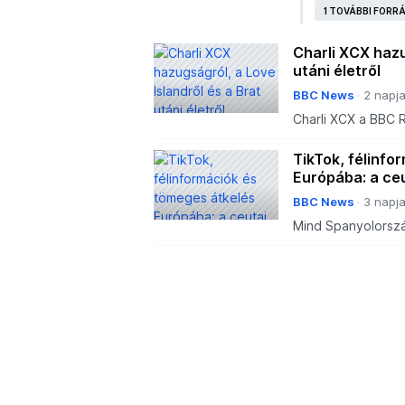
családokat és a p
1 TOVÁBBI FORR
ne
Charli XCX hazu
utáni életről
BBC News
2 napj
Charli XCX a BBC R
megjelenéséről, s
TikTok, félinfo
Európába: a ceu
BBC News
3 napj
Mind Spanyolorsz
hálózatokat és a t