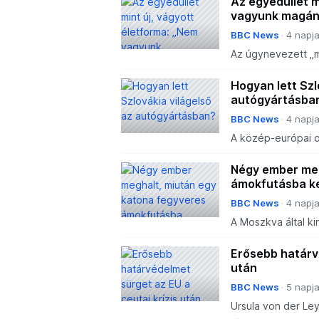
Az egyedüllét m
vagyunk magán
BBC News
4 napj
Az úgynevezett „
tábora mutatja be 
egyedül élők életét
Hogyan lett Szl
autógyártásba
BBC News
4 napj
A közép-európai or
autók számát illet
Négy ember meg
ámokfutásba ke
BBC News
4 napj
A Moszkva által ki
lövöldözőt őrizetb
nyitott tüzet.
Erősebb határvé
után
BBC News
5 napj
Ursula von der Ley
ügy megvitatására 