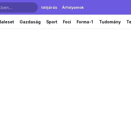
Időjárás
Árfolyamok
Baleset
Gazdaság
Sport
Foci
Forma-1
Tudomány
T