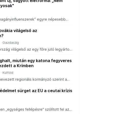
int új, vágyott életforma: „Nem
yosak"
a
magányinfluenszerek” egyre népesebb
a gyermek és közeli barátok nélküli,
, ami vitát váltott ki.
ovákia világelső az
n?
a
Gazdaság
szág világelső az egy főre jutó legyártott
ően.
halt, miután egy katona fegyveres
zdett a Krímben
a
Külföld
nevezett regionális kormányzó szerint a
e vették, miután katonatársaira és civilekre
delmet sürget az EU a ceutai krízis
a
en „egységes fellépésre" szólított fel az
összehívott sürgős uniós belügyminiszteri