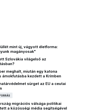
llét mint új, vágyott életforma:
gyunk magányosak"
tt Szlovákia világelső az
tásban?
er meghalt, miután egy katona
s ámokfutásba kezdett a Krímben
határvédelmet sürget az EU a ceutai
án
 FORRÁS
rszág migrációs válsága politikai
ltett a közösségi média segítségével