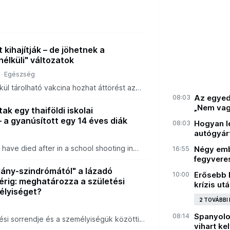
 kihajítják – de jöhetnek a
élküli" változatok
Egészség
kül tárolható vakcina hozhat áttörést az
08:03
Az egyedü
„Nem va
k egy thaiföldi iskolai
 a gyanúsított egy 14 éves diák
08:03
Hogyan le
autógyár
a
 have died after in a school shooting in
16:55
Négy emb
year-old suspect has also been found
fegyvere
lány-szindrómától" a lázadó
10:00
Erősebb 
érig: meghatározza a születési
krízis ut
élyiséget?
2 TOVÁBBI
a
08:14
Spanyolo
ési sorrendje és a személyiségük közötti
vihart ke
már hosszú ideje foglalkoztatja a