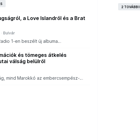
szichológusokat. Azonban a bizonyítékok
ÁS
2 TOVÁBBI
gságról, a Love Islandről és a Brat
a
Bulvár
adio 1-en beszélt új albuma
zabadidejéről és továbblépésről.
rmációk és tömeges átkelés
tai válság belülről
a
ág, mind Marokkó az embercsempész-
éves információkat hibáztat a válságért.