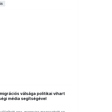
ÁS
igrációs válsága politikai vihart
ségi média segítségével
a
ávilágított arra, mennyire megosztott az