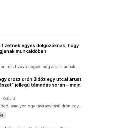
fizetnek egyes dolgozóknak, hogy
lógjanak munkaidőben
a
tben részt vevő cégek még arra is adnak
senek fedezni a munkavállalóknak a
tt tevékenységeik költségeit.
gy orosz drón üldöz egy utcai árust
szat" jellegű támadás során – majd
a
Külföld
videó, amelyen egy távirányítású drón egy
z, háborús bűncselekményt dokumentál.
ÁS