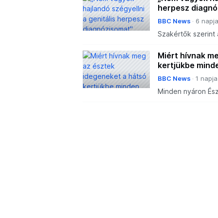
herpesz diagnó
BBC News
6 napj
Szakértők szerint
hatása súlyosabb le
Miért hívnak m
kertjükbe mind
BBC News
1 napja
Minden nyáron És
és még hálószobaa
amelyek mindenki e