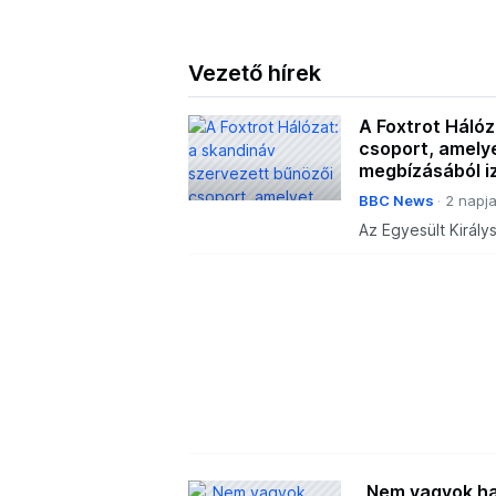
Vezető hírek
A Foxtrot Hálóz
csoport, amelye
megbízásából iz
BBC News
2 napj
Az Egyesült Király
szankcionált Foxtr
megbízásából zsid
„Nem vagyok haj