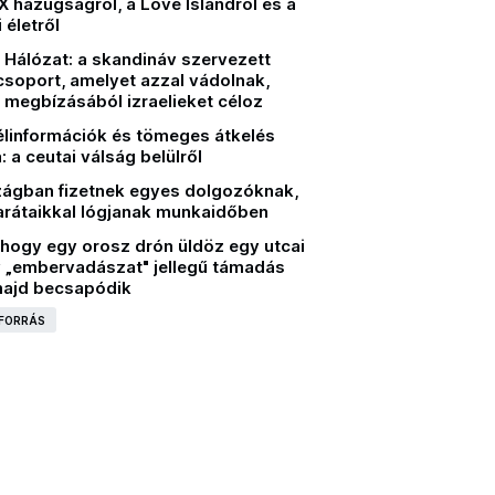
X hazugságról, a Love Islandről és a
 életről
 Hálózat: a skandináv szervezett
csoport, amelyet azzal vádolnak,
 megbízásából izraelieket céloz
élinformációk és tömeges átkelés
 a ceutai válság belülről
ágban fizetnek egyes dolgozóknak,
arátaikkal lógjanak munkaidőben
ahogy egy orosz drón üldöz egy utcai
y „embervadászat" jellegű támadás
majd becsapódik
 FORRÁS