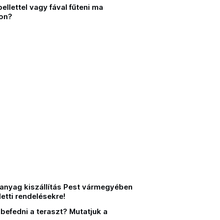
pellettel vagy fával fűteni ma
on?
anyag kiszállítás Pest vármegyében
letti rendelésekre!
befedni a teraszt? Mutatjuk a