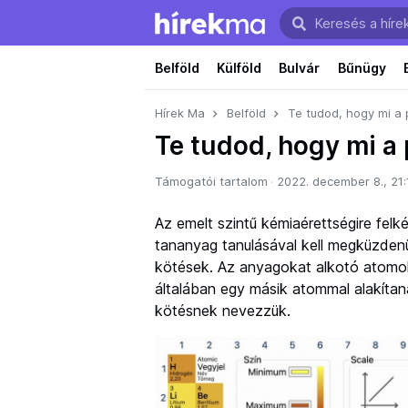
Belföld
Külföld
Bulvár
Bűnügy
Hírek Ma
Belföld
Te tudod, hogy mi a 
Te tudod, hogy mi a 
Támogatói tartalom
2022. december 8., 21:
Az emelt szintű kémiaérettségire fel
tananyag tanulásával kell megküzdenü
kötések. Az anyagokat alkotó atom
általában egy másik atommal alakítan
kötésnek nevezzük.