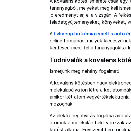
A kovalens kötés ismerete csak egy, 
tananyagból, melyeket meg kell isme
jó eredményt érj el a vizsgán. A felk
feladatgyűjteményeket, könyveket, v
A
Lvlmeup.hu kémia emelt szintű ér
online formában, melyek kiegészülnek
kérdésed merül fel a tananyagokkal k
Tudnivalók a kovalens köté
Ismerjünk meg néhány fogalmat!
A kovalens kötésben nagy elektronega
molekulapálya jön létre a két atompál
amikor két atom vegyértékelektronja
mozognak.
Az elektronegativitás fogalma arra ut
atomok a molekulán belül vonzzák azt
kötést alkotja. Egyszerűbben fogalm