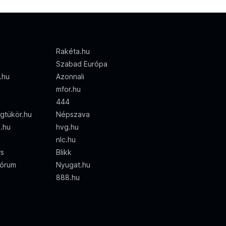
Rakéta.hu
Szabad Európa
d.hu
Azonnali
mfor.hu
444
gtükör.hu
Népszava
i.hu
hvg.hu
nlc.hu
ws
Blikk
órum
Nyugat.hu
888.hu