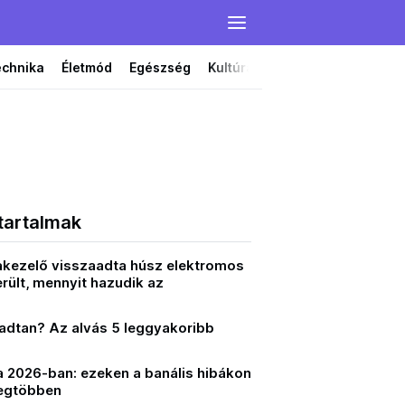
echnika
Életmód
Egészség
Kultúra
Film
Színház
tartalmak
takezelő visszaadta húsz elektromos
erült, mennyit hazudik az
radtan? Az alvás 5 leggyakoribb
 2026-ban: ezeken a banális hibákon
legtöbben