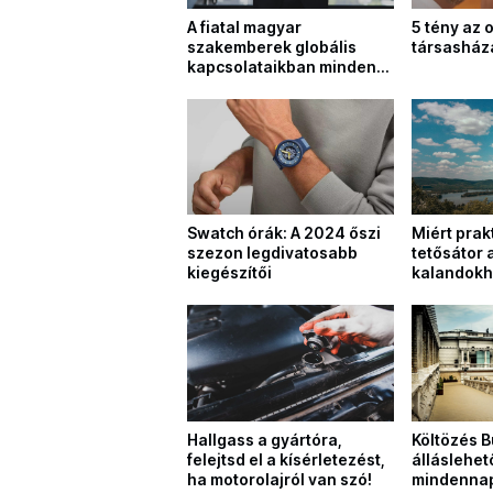
A fiatal magyar
5 tény az 
szakemberek globális
társasház
kapcsolataikban minden
korábbinál aktívabbak
Swatch órák: A 2024 őszi
Miért prak
szezon legdivatosabb
tetősátor 
kiegészítői
kalandok
Hallgass a gyártóra,
Költözés B
felejtsd el a kísérletezést,
álláslehe
ha motorolajról van szó!
mindennap