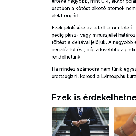
értéke nagyobb, mint 0,4, akkor polá
esetben a kötést alkotó atomok ne
elektronpárt.
Ezek jelölésére az adott atom fölé írt
pedig plusz- vagy mínuszjellel határo
töltést a deltával jelöljük. A nagyob
negatív töltést, míg a kisebbhez pedig
rendelhetünk.
Ha mindez számodra nem tűnik egysz
érettségizni, keresd a Lvlmeup.hu kurz
Ezek is érdekelhetn