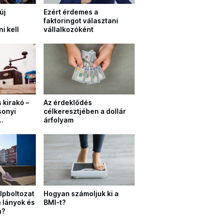
új
Ezért érdemes a
faktoringot választani
i kell
vállalkozóként
kirakó –
Az érdeklődés
sonyi
célkeresztjében a dollár
árfolyam
alpboltozat
Hogyan számoljuk ki a
 lányok és
BMI-t?
n?