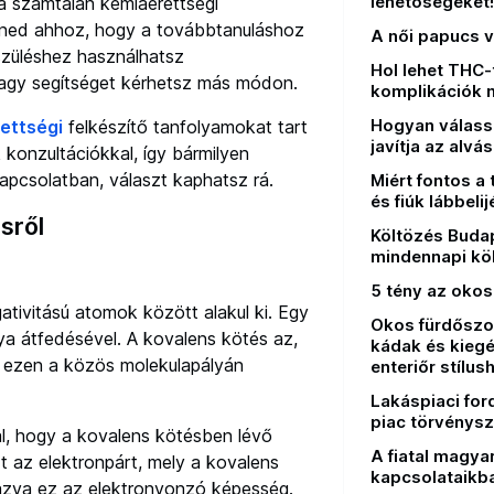
lehetőségeket!
a számtalan kémiaérettségi
rned ahhoz, hogy a továbbtanuláshoz
A női papucs v
észüléshez használhatsz
Hol lehet THC
agy segítséget kérhetsz más módon.
komplikációk n
Hogyan válass
ettségi
felkészítő tanfolyamokat tart
javítja az alv
 konzultációkkal, így bármilyen
apcsolatban, választ kaphatsz rá.
Miért fontos a
és fiúk lábbeli
sről
Költözés Budap
mindennapi kö
5 tény az okos
tivitású atomok között alakul ki. Egy
Okos fürdőszob
ya átfedésével. A kovalens kötés az,
kádak és kiegé
i ezen a közös molekulapályán
enteriőr stílus
Lakáspiaci ford
piac törvénys
al, hogy a kovalens kötésben lévő
A fiatal magya
 az elektronpárt, mely a kovalens
kapcsolataikb
azva ez az elektronvonzó képesség.