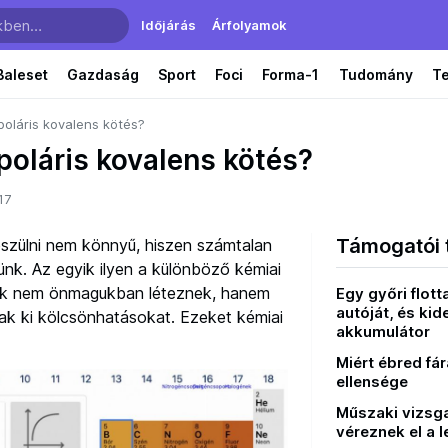
Időjárás
Árfolyamok
Baleset
Gazdaság
Sport
Foci
Forma-1
Tudomány
T
poláris kovalens kötés?
poláris kovalens kötés?
17
Támogatói 
készülni nem könnyű, hiszen számtalan
nk. Az egyik ilyen a különböző kémiai
ok nem önmagukban léteznek, hanem
Egy győri flot
autóját, és kid
ak ki kölcsönhatásokat. Ezeket kémiai
akkumulátor
Miért ébred fá
ellensége
Műszaki vizsga
véreznek el a 