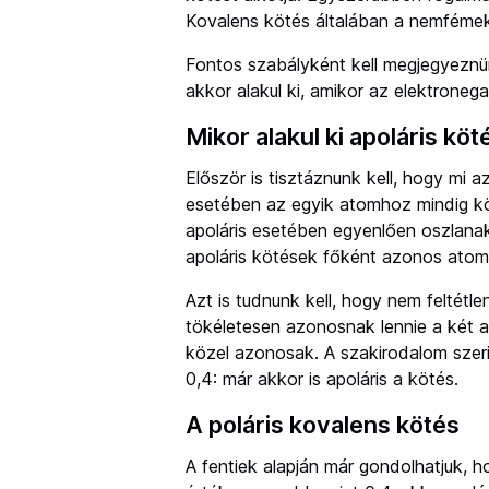
Kovalens kötés általában a nemfémek
Fontos szabályként kell megjegyeznü
akkor alakul ki, amikor az elektronega
Mikor alakul ki apoláris köt
Először is tisztáznunk kell, hogy mi az
esetében az egyik atomhoz mindig kö
apoláris esetében egyenlően oszlanak
apoláris kötések főként azonos atomo
Azt is tudnunk kell, hogy nem feltétle
tökéletesen azonosnak lennie a két a
közel azonosak. A szakirodalom szerin
0,4: már akkor is apoláris a kötés.
A poláris kovalens kötés
A fentiek alapján már gondolhatjuk, 