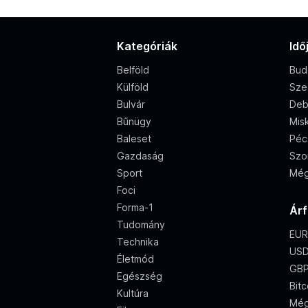
Kategóriák
Idő
Belföld
Bud
Külföld
Sze
Bulvár
Deb
Bűnügy
Misk
Baleset
Péc
Gazdaság
Szo
Sport
Még
Foci
Forma-1
Ár
Tudomány
EUR
Technika
USD
Életmód
GBP
Egészség
Bitc
Kultúra
Még