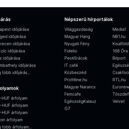
járás
Népszerű hírportálok
apest időjárása
Világgazdaság
Media1
ged időjárása
Magyar Hang
NB1.hu
recen időjárása
Nyugati Fény
Kisalföl
olc időjárása
Fidelio
168 Óra
s időjárása
PestiSrácok
Bitport
mbathely időjárása
IT café
Egészsé
 több időjárás…
Közbeszéd
Csakfoc
Profitline.hu
RTL.hu
Magyar Narancs
Eurone
folyamok
Femcafe
Tőszdef
-HUF árfolyam
EgészségKalauz
Velvet
-HUF árfolyam
G7
-HUF árfolyam
oin árfolyam
 több árfolyam…