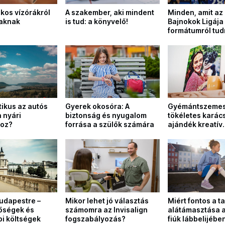
okos vízórákról
A szakember, aki mindent
Minden, amit az 
aknak
is tud: a könyvelő!
Bajnokok Ligája
formátumról tudn
tikus az autós
Gyerek okosóra: A
Gyémántszemes 
a nyári
biztonság és nyugalom
tökéletes karác
hoz?
forrása a szülők számára
ajándék kreatív
ismerőseidnek
udapestre –
Mikor lehet jó választás
Miért fontos a t
tőségek és
számomra az Invisalign
alátámasztása a
i költségek
fogszabályozás?
fiúk lábbelijébe