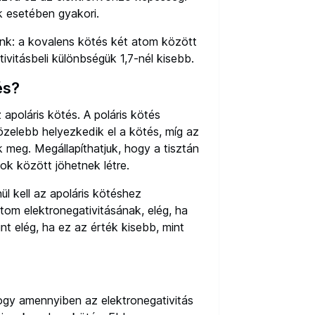
 esetében gyakori.
nk: a kovalens kötés két atom között
tivitásbeli különbségük 1,7-nél kisebb.
és?
 apoláris kötés. A poláris kötés
zelebb helyezkedik el a kötés, míg az
 meg. Megállapíthatjuk, hogy a tisztán
k között jöhetnek létre.
nül kell az apoláris kötéshez
tom elektronegativitásának, elég, ha
t elég, ha ez az érték kisebb, mint
hogy amennyiben az elektronegativitás