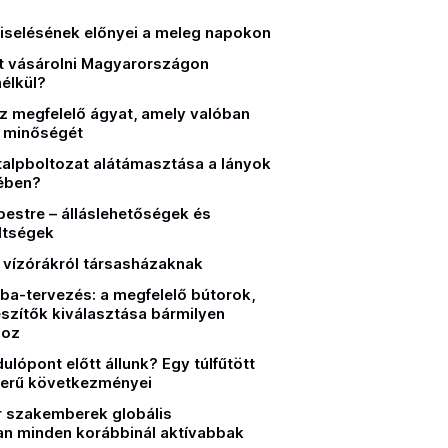
iselésének előnyei a meleg napokon
-t vásárolni Magyarországon
élkül?
z megfelelő ágyat, amely valóban
ás minőségét
 talpboltozat alátámasztása a lányok
jében?
estre – álláslehetőségek és
ltségek
 vízórákról társasházaknak
a-tervezés: a megfelelő bútorok,
szítők kiválasztása bármilyen
hoz
ulópont előtt állunk? Egy túlfűtött
zerű következményei
r szakemberek globális
an minden korábbinál aktívabbak