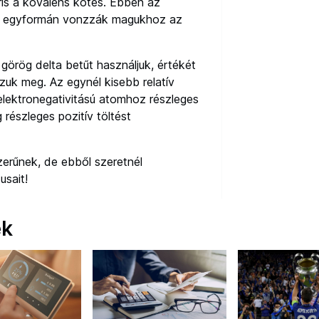
ris a kovalens kötés. Ebben az
m egyformán vonzzák magukhoz az
 görög delta betűt használjuk, értékét
zzuk meg. Az egynél kisebb relatív
b elektronegativitású atomhoz részleges
 részleges pozitív töltést
erűnek, de ebből szeretnél
usait!
ek