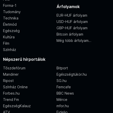
Forma-1
Árfolyamok
Tudomány
EUR-HUF árfolyam
Technika
USD-HUF árfolyam
Életmód
GBP-HUF árfolyam
Egészség
Bitcoin árfolyam
Kultúra
Még több árfolyam…
Film
Színház
Népszerű hírportálok
Tőszdefórum
Bitport
Mandiner
Egészségtükör.hu
Ripost
SG.hu
Színház Online
Femcafe
Forbes.hu
BBC News
Trend Fm
Mérce
EgészségKalauz
mfor.hu
ATV
Fidelio