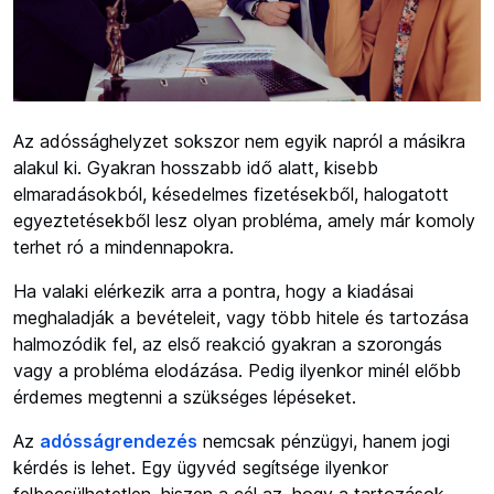
Az adóssághelyzet sokszor nem egyik napról a másikra
alakul ki. Gyakran hosszabb idő alatt, kisebb
elmaradásokból, késedelmes fizetésekből, halogatott
egyeztetésekből lesz olyan probléma, amely már komoly
terhet ró a mindennapokra.
Ha valaki elérkezik arra a pontra, hogy a kiadásai
meghaladják a bevételeit, vagy több hitele és tartozása
halmozódik fel, az első reakció gyakran a szorongás
vagy a probléma elodázása. Pedig ilyenkor minél előbb
érdemes megtenni a szükséges lépéseket.
Az
adósságrendezés
nemcsak pénzügyi, hanem jogi
kérdés is lehet. Egy ügyvéd segítsége ilyenkor
felbecsülhetetlen, hiszen a cél az, hogy a tartozások