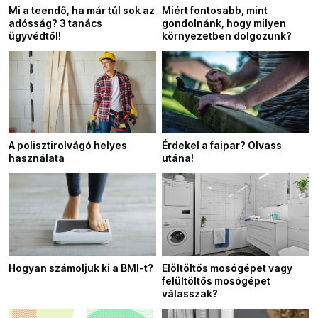
Mi a teendő, ha már túl sok az
Miért fontosabb, mint
adósság? 3 tanács
gondolnánk, hogy milyen
ügyvédtől!
környezetben dolgozunk?
A polisztirolvágó helyes
Érdekel a faipar? Olvass
használata
utána!
Hogyan számoljuk ki a BMI-t?
Elöltöltős mosógépet vagy
felültöltős mosógépet
válasszak?