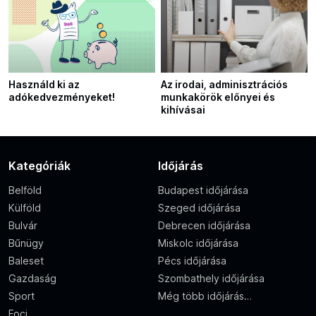
Használd ki az
Az irodai, adminisztrációs
adókedvezményeket!
munkakörök előnyei és
kihívásai
Kategóriák
Időjárás
Belföld
Budapest időjárása
Külföld
Szeged időjárása
Bulvár
Debrecen időjárása
Bűnügy
Miskolc időjárása
Baleset
Pécs időjárása
Gazdaság
Szombathely időjárása
Sport
Még több időjárás…
Foci