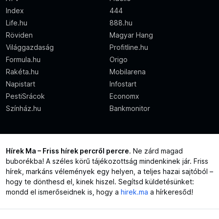
Index
444
Life.hu
888.hu
Röviden
Magyar Hang
Világgazdaság
Profitline.hu
Formula.hu
Origo
Rakéta.hu
Mobilarena
Napistart
Infostart
PestiSrácok
Economx
Színház.hu
Bankmonitor
Hírek Ma – Friss hírek percről percre
. Ne zárd magad
buborékba! A széles körű tájékozottság mindenkinek jár. Friss
hírek, markáns vélemények egy helyen, a teljes hazai sajtóból –
hogy te dönthesd el, kinek hiszel. Segítsd küldetésünket:
mondd el ismerőseidnek is, hogy a
hirek.ma
a hírkeresőd!