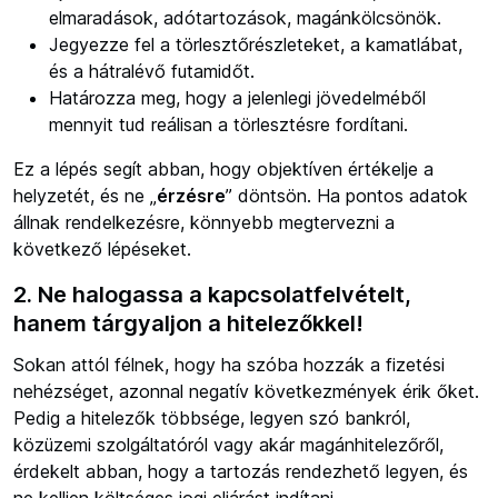
elmaradások, adótartozások, magánkölcsönök.
Jegyezze fel a törlesztőrészleteket, a kamatlábat,
és a hátralévő futamidőt.
Határozza meg, hogy a jelenlegi jövedelméből
mennyit tud reálisan a törlesztésre fordítani.
Ez a lépés segít abban, hogy objektíven értékelje a
helyzetét, és ne „
érzésre
” döntsön. Ha pontos adatok
állnak rendelkezésre, könnyebb megtervezni a
következő lépéseket.
2. Ne halogassa a kapcsolatfelvételt,
hanem tárgyaljon a hitelezőkkel!
Sokan attól félnek, hogy ha szóba hozzák a fizetési
nehézséget, azonnal negatív következmények érik őket.
Pedig a hitelezők többsége, legyen szó bankról,
közüzemi szolgáltatóról vagy akár magánhitelezőről,
érdekelt abban, hogy a tartozás rendezhető legyen, és
ne kelljen költséges jogi eljárást indítani.