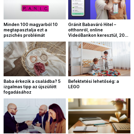
Minden 100 magyarból 10
Gránit Babaváró Hitel –
megtapasztalja ezt a
otthonról, online
pszichés problémát
VideóBankon keresztül, 200
ezer forint ajándékkal
Baba érkezik a családba? 5
Befektetési lehetőség: a
izgalmas tipp az újszülött
LEGO
fogadásához