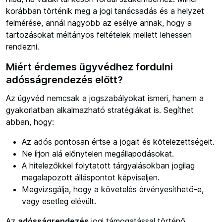
korábban történik meg a jogi tanácsadás és a helyzet
felmérése, annál nagyobb az esélye annak, hogy a
tartozásokat méltányos feltételek mellett lehessen
rendezni.
Miért érdemes ügyvédhez fordulni
adósságrendezés előtt?
Az ügyvéd nemcsak a jogszabályokat ismeri, hanem a
gyakorlatban alkalmazható stratégiákat is. Segíthet
abban, hogy:
Az adós pontosan értse a jogait és kötelezettségeit.
Ne írjon alá előnytelen megállapodásokat.
A hitelezőkkel folytatott tárgyalásokban jogilag
megalapozott álláspontot képviseljen.
Megvizsgálja, hogy a követelés érvényesíthető-e,
vagy esetleg elévült.
Az
adósságrendezés
jogi támogatással történő