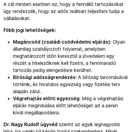
A cél minden esetben az, hogy a fennálló tartozásokat
úgy rendezzék, hogy az adós reálisan teljesíteni tudja a
vállalásokat.
Főbb jogi lehetőségek:
Magáncsőd (családi csődvédelmi eljárás):
Olyan
államilag szabályozott folyamat, amelyben
meghatározott időn keresztül a jövedelem egy
részét a hitelezőknek kell fizetni, a fennmaradó
tartozás pedig elengedésre kerülhet.
Bírósági adósságrendezés:
A bíróság bevonásával
történik, és hivatalos egyezség vagy fizetési terv
alapján zárul.
Végrehajtás előtti egyezség:
Még a végrehajtási
eljárás megindulása előtt lehetőséget ad a peren
kívüli megállapodásra.
Dr. Nagy Rudolf ügyvéd
szerint az egyik legnagyobb
hiba, ha valaki túl későn fordul szakemberhez. Minél