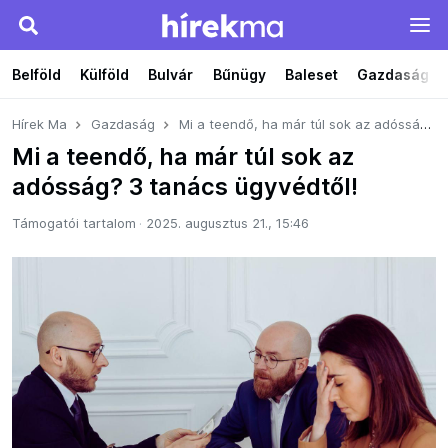
Belföld
Külföld
Bulvár
Bűnügy
Baleset
Gazdaság
Hírek Ma
Gazdaság
Mi a teendő, ha már túl sok az adósság? 3 tanács ügyvédtől!
Mi a teendő, ha már túl sok az
adósság? 3 tanács ügyvédtől!
Támogatói tartalom
2025. augusztus 21., 15:46