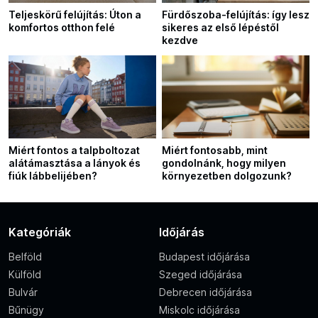
Teljeskörű felújítás: Úton a
Fürdőszoba-felújítás: így lesz
komfortos otthon felé
sikeres az első lépéstől
kezdve
Miért fontos a talpboltozat
Miért fontosabb, mint
alátámasztása a lányok és
gondolnánk, hogy milyen
fiúk lábbelijében?
környezetben dolgozunk?
Kategóriák
Időjárás
Belföld
Budapest időjárása
Külföld
Szeged időjárása
Bulvár
Debrecen időjárása
Bűnügy
Miskolc időjárása