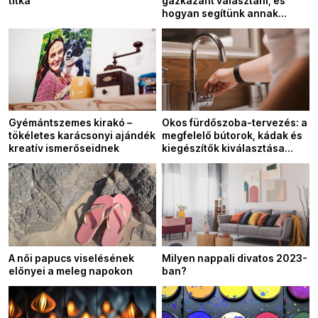
titka
gázkazánt választani, és
hogyan segítünk annak
javításában?
Gyémántszemes kirakó –
Okos fürdőszoba-tervezés: a
tökéletes karácsonyi ajándék
megfelelő bútorok, kádak és
kreatív ismerőseidnek
kiegészítők kiválasztása
bármilyen enteriőr stílushoz
A női papucs viselésének
Milyen nappali divatos 2023-
előnyei a meleg napokon
ban?