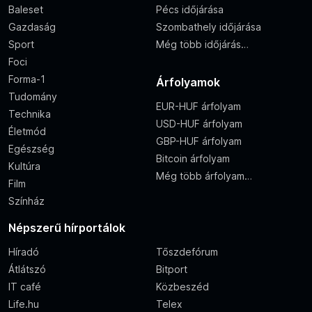
Baleset
Pécs időjárása
Gazdaság
Szombathely időjárása
Sport
Még több időjárás…
Foci
Forma-1
Árfolyamok
Tudomány
EUR-HUF árfolyam
Technika
USD-HUF árfolyam
Életmód
GBP-HUF árfolyam
Egészség
Bitcoin árfolyam
Kultúra
Még több árfolyam…
Film
Színház
Népszerű hírportálok
Híradó
Tőszdefórum
Átlátszó
Bitport
IT café
Közbeszéd
Life.hu
Telex