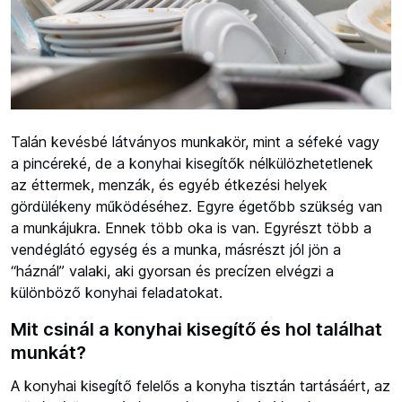
Talán kevésbé látványos munkakör, mint a séfeké vagy
a pincéreké, de a konyhai kisegítők nélkülözhetetlenek
az éttermek, menzák, és egyéb étkezési helyek
gördülékeny működéséhez. Egyre égetőbb szükség van
a munkájukra. Ennek több oka is van. Egyrészt több a
vendéglátó egység és a munka, másrészt jól jön a
“háznál” valaki, aki gyorsan és precízen elvégzi a
különböző konyhai feladatokat.
Mit csinál a konyhai kisegítő és hol találhat
munkát?
A konyhai kisegítő felelős a konyha tisztán tartásáért, az