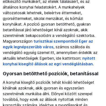
előkészítő munkákért, az ételek tálalásáért, és az
általános konyhai feladatokért. A munkahelyek
változatosak lehetnek, beleértve éttermeket,
gyorséttermeket, iskolai menzákat, és kórházi
konyhákat. A pozíció gyorsan betölthető, gyakran
betanítással járó lehetőséget kínál azoknak, akik
szeretnének bekapcsolódni a vendéglátó szektorba.
Magyarországon
turisztikai szempontból Eger az
egyik legnépszerűbb város
, számos szálloda és
vendéglátó egység üzemel itt, amennyiben érdeklik az
aktuális lehetőségek Egerben, ide kattintson:
nyitott
konyhai kisegítő állások az egri vendéglátásban
.
Gyorsan betölthető pozíciók, betanítással
A konyhai kisegítő pozíciók tehát kiváló lehetőséget
kínálnak azoknak, akik gyorsan és egyszerűen
szeretnének munkába állni. Előnyei között szerepel
továbbá, hogy ezek az állások nyitottak minden
korosztály számára, ideértve a nyugdíjasokat és