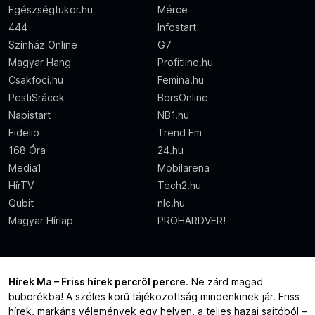
Egészségtükör.hu
Mérce
444
Infostart
Színház Online
G7
Magyar Hang
Profitline.hu
Csakfoci.hu
Femina.hu
PestiSrácok
BorsOnline
Napistart
NB1.hu
Fidelio
Trend Fm
168 Óra
24.hu
Media1
Mobilarena
HírTV
Tech2.hu
Qubit
nlc.hu
Magyar Hírlap
PROHARDVER!
Hírek Ma – Friss hírek percről percre
. Ne zárd magad
buborékba! A széles körű tájékozottság mindenkinek jár. Friss
hírek, markáns vélemények egy helyen, a teljes hazai sajtóból –