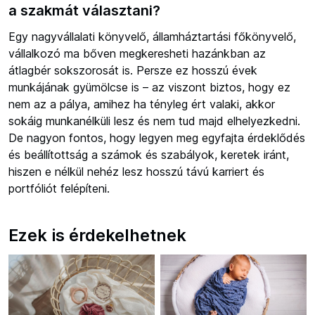
a szakmát választani?
Egy nagyvállalati könyvelő, államháztartási főkönyvelő,
vállalkozó ma bőven megkeresheti hazánkban az
átlagbér sokszorosát is. Persze ez hosszú évek
munkájának gyümölcse is – az viszont biztos, hogy ez
nem az a pálya, amihez ha tényleg ért valaki, akkor
sokáig munkanélküli lesz és nem tud majd elhelyezkedni.
De nagyon fontos, hogy legyen meg egyfajta érdeklődés
és beállítottság a számok és szabályok, keretek iránt,
hiszen e nélkül nehéz lesz hosszú távú karriert és
portfóliót felépíteni.
Ezek is érdekelhetnek