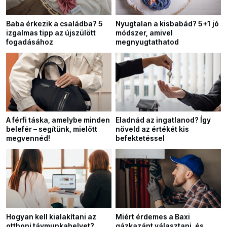
Baba érkezik a családba? 5
Nyugtalan a kisbabád? 5+1 jó
izgalmas tipp az újszülött
módszer, amivel
fogadásához
megnyugtathatod
A férfi táska, amelybe minden
Eladnád az ingatlanod? Így
belefér – segítünk, mielőtt
növeld az értékét kis
megvennéd!
befektetéssel
Hogyan kell kialakítani az
Miért érdemes a Baxi
otthoni távmunkahelyet?
gázkazánt választani, és