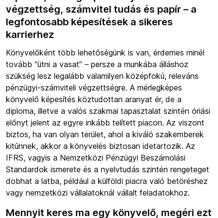
végzettség, számvitel tudás és papír – a
legfontosabb képesítések a sikeres
karrierhez
Könyvelőként több lehetőségünk is van, érdemes minél
tovább “ütni a vasat” – persze a munkába álláshoz
szükség lesz legalább valamilyen középfokú, releváns
pénzügyi-számviteli végzettségre. A mérlegképes
könyvelő képesítés köztudottan aranyat ér, de a
diploma, illetve a valós szakmai tapasztalat szintén óriási
előnyt jelent az egyre inkább telített piacon. Az viszont
biztos, ha van olyan terület, ahol a kiváló szakemberek
kitűnnek, akkor a könyvelés biztosan idetartozik. Az
IFRS, vagyis a Nemzetközi Pénzügyi Beszámolási
Standardok ismerete és a nyelvtudás szintén rengeteget
dobhat a latba, például a külföldi piacra való betöréshez
vagy nemzetközi vállalatoknál vállalt feladatokhoz.
Mennyit keres ma egy könyvelő, megéri ezt