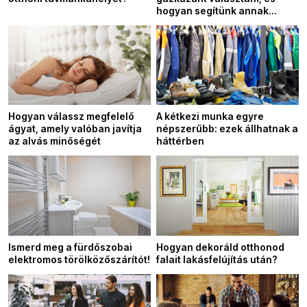
hogyan segítünk annak
javításában?
Hogyan válassz megfelelő
A kétkezi munka egyre
ágyat, amely valóban javítja
népszerűbb: ezek állhatnak a
az alvás minőségét
háttérben
Ismerd meg a fürdőszobai
Hogyan dekoráld otthonod
elektromos törölközőszárítót!
falait lakásfelújítás után?