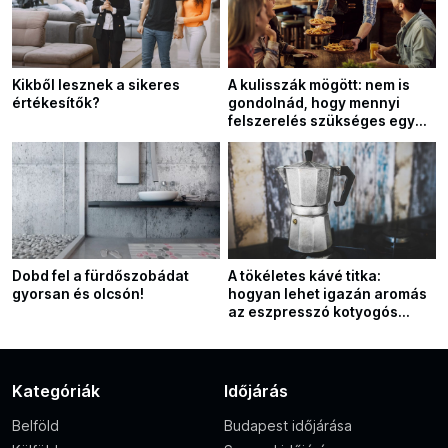
Kikből lesznek a sikeres
A kulisszák mögött: nem is
értékesítők?
gondolnád, hogy mennyi
felszerelés szükséges egy
vendéglátó egység
működéséhez
Dobd fel a fürdőszobádat
A tökéletes kávé titka:
gyorsan és olcsón!
hogyan lehet igazán aromás
az eszpresszó kotyogós
kávéfőzővel?
Kategóriák
Időjárás
Belföld
Budapest időjárása