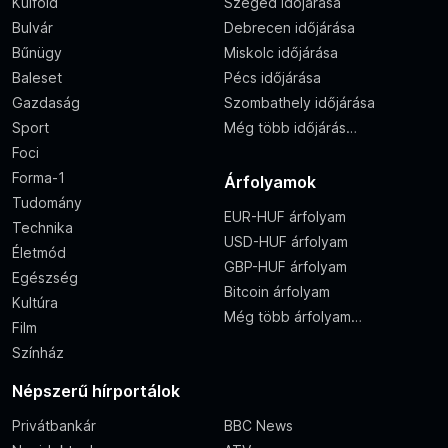
Külföld
Szeged időjárása
Bulvár
Debrecen időjárása
Bűnügy
Miskolc időjárása
Baleset
Pécs időjárása
Gazdaság
Szombathely időjárása
Sport
Még több időjárás…
Foci
Forma-1
Árfolyamok
Tudomány
EUR-HUF árfolyam
Technika
USD-HUF árfolyam
Életmód
GBP-HUF árfolyam
Egészség
Bitcoin árfolyam
Kultúra
Még több árfolyam…
Film
Színház
Népszerű hírportálok
Privátbankár
BBC News