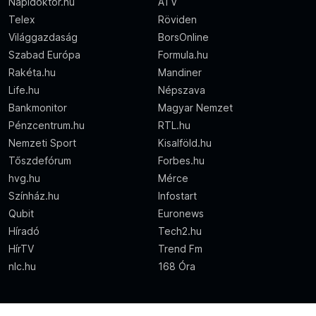
Napidoktor.hu
ATV
Telex
Röviden
Világgazdaság
BorsOnline
Szabad Európa
Formula.hu
Rakéta.hu
Mandiner
Life.hu
Népszava
Bankmonitor
Magyar Nemzet
Pénzcentrum.hu
RTL.hu
Nemzeti Sport
Kisalföld.hu
Tőszdefórum
Forbes.hu
hvg.hu
Mérce
Színház.hu
Infostart
Qubit
Euronews
Híradó
Tech2.hu
HírTV
Trend Fm
nlc.hu
168 Óra