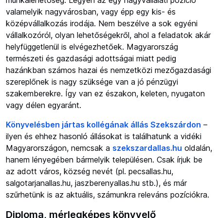
valamelyik nagyvárosban, vagy épp egy kis- és
középvállalkozás irodája. Nem beszélve a sok egyéni
vállalkozóról, olyan lehetőségekről, ahol a feladatok akár
helyfüggetlenül is elvégezhetőek. Magyarország
természeti és gazdasági adottságai miatt pedig
hazánkban számos hazai és nemzetközi mezőgazdasági
szereplőnek is nagy szüksége van a jó pénzügyi
szakemberekre. Így van ez északon, keleten, nyugaton
vagy délen egyaránt.
Könyvelésben jártas kollégának állás Szekszárdon
–
ilyen és ehhez hasonló állásokat is találhatunk a vidéki
Magyarországon, nemcsak a
szekszardallas.hu
oldalán,
hanem lényegében bármelyik településen. Csak írjuk be
az adott város, község nevét (pl. pecsallas.hu,
salgotarjanallas.hu, jaszberenyallas.hu stb.), és már
szűrhetünk is az aktuális, számunkra releváns pozíciókra.
Diploma, mérlegképes könyvelő