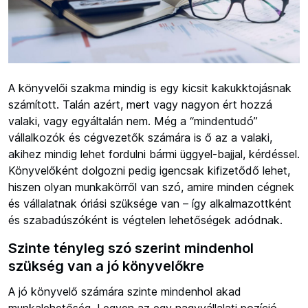
A könyvelői szakma mindig is egy kicsit kakukktojásnak
számított. Talán azért, mert vagy nagyon ért hozzá
valaki, vagy egyáltalán nem. Még a “mindentudó”
vállalkozók és cégvezetők számára is ő az a valaki,
akihez mindig lehet fordulni bármi üggyel-bajjal, kérdéssel.
Könyvelőként dolgozni pedig igencsak kifizetődő lehet,
hiszen olyan munkakörről van szó, amire minden cégnek
és vállalatnak óriási szüksége van – így alkalmazottként
és szabadúszóként is végtelen lehetőségek adódnak.
Szinte tényleg szó szerint mindenhol
szükség van a jó könyvelőkre
A jó könyvelő számára szinte mindenhol akad
munkalehetőség. Legyen az egy nagyvállalati pozíció