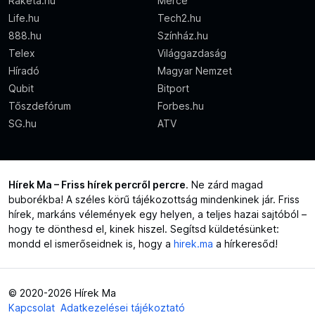
Rakéta.hu
Mérce
Life.hu
Tech2.hu
888.hu
Színház.hu
Telex
Világgazdaság
Híradó
Magyar Nemzet
Qubit
Bitport
Tőszdefórum
Forbes.hu
SG.hu
ATV
Hírek Ma – Friss hírek percről percre
. Ne zárd magad
buborékba! A széles körű tájékozottság mindenkinek jár. Friss
hírek, markáns vélemények egy helyen, a teljes hazai sajtóból –
hogy te dönthesd el, kinek hiszel. Segítsd küldetésünket:
mondd el ismerőseidnek is, hogy a
hirek.ma
a hírkeresőd!
© 2020-2026 Hírek Ma
Kapcsolat
Adatkezelései tájékoztató