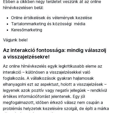
Ebben a cikkben négy területet veszünk át az online
hírnévkezelésen belül:
Online értékelések és vélemények kezelése
Tartalommarketing és közösségi média
Keresőmarketing
Vágjunk bele!
Az interakció fontossága: mindig válaszolj
a visszajelzésekre!
Az online hírnévkezelés egyik legkritikusabb eleme az
interakció – különösen a visszajelzésekkel való
foglalkozás. A vállalkozások gyakran hajlamosak
elhanyagolni ezt az aspektust, holott a visszajelzések –
legyenek azok pozitív vagy negatív jellegűek – rendkívül
értékes információforrást jelentenek. Egy jól
megfogalmazott, időben érkező válasz nem csupán a
problémás helyzetek kezelésére szolgál, de építi a márka