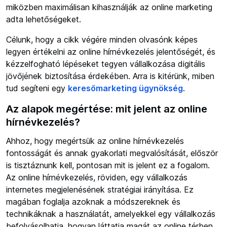
miközben maximálisan kihasználják az online marketing
adta lehetőségeket.
Célunk, hogy a cikk végére minden olvasónk képes
legyen értékelni az online hírnévkezelés jelentőségét, és
kézzelfogható lépéseket tegyen vállalkozása digitális
jövőjének biztosítása érdekében. Arra is kitérünk, miben
tud segíteni egy
keresőmarketing ügynökség
.
Az alapok megértése: mit jelent az online
hírnévkezelés?
Ahhoz, hogy megértsük az online hírnévkezelés
fontosságát és annak gyakorlati megvalósítását, először
is tisztáznunk kell, pontosan mit is jelent ez a fogalom.
Az online hírnévkezelés, röviden, egy vállalkozás
internetes megjelenésének stratégiai irányítása. Ez
magában foglalja azoknak a módszereknek és
technikáknak a használatát, amelyekkel egy vállalkozás
befolyásolhatja, hogyan láttatja magát az online térben,