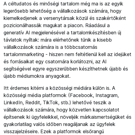
A céltudatos és minőségi tartalom még ma is az egyik
legerősebb lehetőség a vállalkozások számára, hogy
kiemelkedjenek a versenytársak közül és szakértőként
pozicionálhassák magukat a piacon. Ráadásul a
generatív AI megjelenésével a tartalomkészítésben új
távlatok nyíltak: mára elérhetőnek tűnik a kisebb
vállalkozások számára is a többcsatornás
tartalommarketing - hiszen nem feltétlenül kell az idejüket
és forrásaikat egy csatornára korlátozni, az AI
segítségével egyre egyszerűbben készíthetnek újabb és
újabb médiumokra anyagokat.
Itt érdemes kitérni a közösségi médiára külön is. A
közösségi média platformok (Facebook, Instagram,
LinkedIn, Reddit, TikTok, stb.) lehetővé teszik a
vállalkozások számára, hogy közvetlen kapcsolatot
építsenek ki ügyfeleikkel, növeljék márkaismertségüket és
gyakorlatilag valós időben reagáljanak az ügyfelek
visszajelzéseire. Ezek a platformok elsőrangú