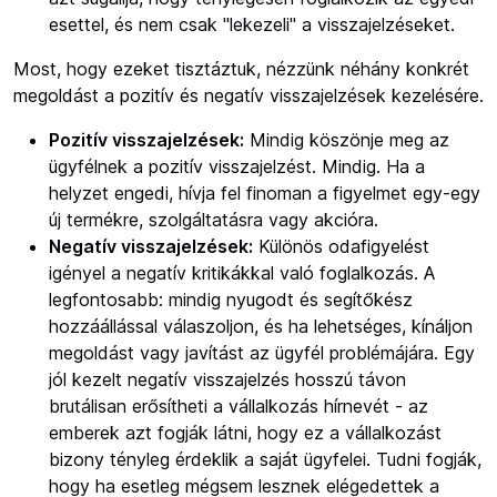
esettel, és nem csak "lekezeli" a visszajelzéseket.
Most, hogy ezeket tisztáztuk, nézzünk néhány konkrét
megoldást a pozitív és negatív visszajelzések kezelésére.
Pozitív visszajelzések:
Mindig köszönje meg az
ügyfélnek a pozitív visszajelzést. Mindig. Ha a
helyzet engedi, hívja fel finoman a figyelmet egy-egy
új termékre, szolgáltatásra vagy akcióra.
Negatív visszajelzések:
Különös odafigyelést
igényel a negatív kritikákkal való foglalkozás. A
legfontosabb: mindig nyugodt és segítőkész
hozzáállással válaszoljon, és ha lehetséges, kínáljon
megoldást vagy javítást az ügyfél problémájára. Egy
jól kezelt negatív visszajelzés hosszú távon
brutálisan erősítheti a vállalkozás hírnevét - az
emberek azt fogják látni, hogy ez a vállalkozást
bizony tényleg érdeklik a saját ügyfelei. Tudni fogják,
hogy ha esetleg mégsem lesznek elégedettek a