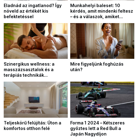
Eladnád az ingatlanod? Így
Munkahelyi baleset: 10
növeld az értékét kis
kérdés, amit mindenki feltesz
befektetéssel
– és a válaszok, amiket
keresel
Szinergikus wellness: a
Mire figyeljünk foghúzás
masszázsasztalok és a
után?
terápiás technikák
kombinációjának felfedezése
Teljeskörű felújítás: Úton a
Forma 1 2024 – Kétszeres
komfortos otthon felé
győztes lett a Red Bull a
Japán Nagydíjon