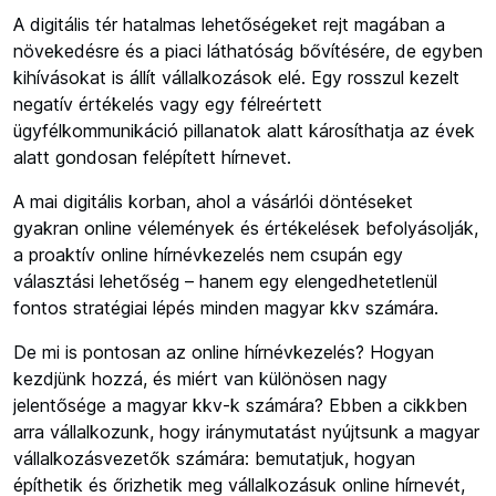
A digitális tér hatalmas lehetőségeket rejt magában a
növekedésre és a piaci láthatóság bővítésére, de egyben
kihívásokat is állít vállalkozások elé. Egy rosszul kezelt
negatív értékelés vagy egy félreértett
ügyfélkommunikáció pillanatok alatt károsíthatja az évek
alatt gondosan felépített hírnevet.
A mai digitális korban, ahol a vásárlói döntéseket
gyakran online vélemények és értékelések befolyásolják,
a proaktív online hírnévkezelés nem csupán egy
választási lehetőség – hanem egy elengedhetetlenül
fontos stratégiai lépés minden magyar kkv számára.
De mi is pontosan az online hírnévkezelés? Hogyan
kezdjünk hozzá, és miért van különösen nagy
jelentősége a magyar kkv-k számára? Ebben a cikkben
arra vállalkozunk, hogy iránymutatást nyújtsunk a magyar
vállalkozásvezetők számára: bemutatjuk, hogyan
építhetik és őrizhetik meg vállalkozásuk online hírnevét,