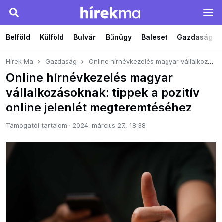
Belföld
Külföld
Bulvár
Bűnügy
Baleset
Gazdaság
Hírek Ma
Gazdaság
Online hírnévkezelés magyar vállalkozásoknak: tippek a pozitív online jelenlét megteremtéséhez
Online hírnévkezelés magyar
vállalkozásoknak: tippek a pozitív
online jelenlét megteremtéséhez
Támogatói tartalom
2024. március 27., 18:38