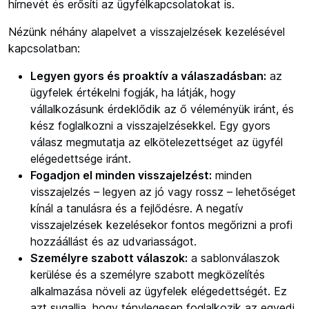
hírnevét és erősíti az ügyfélkapcsolatokat is.
Nézünk néhány alapelvet a visszajelzések kezelésével
kapcsolatban:
Legyen gyors és proaktív a válaszadásban:
az
ügyfelek értékelni fogják, ha látják, hogy
vállalkozásunk érdeklődik az ő véleményük iránt, és
kész foglalkozni a visszajelzésekkel. Egy gyors
válasz megmutatja az elkötelezettséget az ügyfél
elégedettsége iránt.
Fogadjon el minden visszajelzést:
minden
visszajelzés – legyen az jó vagy rossz – lehetőséget
kínál a tanulásra és a fejlődésre. A negatív
visszajelzések kezelésekor fontos megőrizni a profi
hozzáállást és az udvariasságot.
Személyre szabott válaszok:
a sablonválaszok
kerülése és a személyre szabott megközelítés
alkalmazása növeli az ügyfelek elégedettségét. Ez
azt sugallja, hogy ténylegesen foglalkozik az egyedi