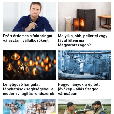
Ezért érdemes a faktoringot
Melyik a jobb, pellettel vagy
választani vállalkozóként
fával fűteni ma
Magyarországon?
Lenyűgöző hangulat
Hagyományokra épített
fényhatások segítségével: a
jövőkép – állás Szeged
modern világítás rendszerek
városában