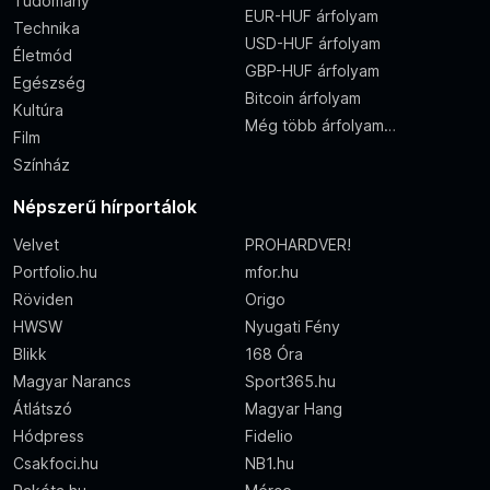
Tudomány
EUR-HUF árfolyam
Technika
USD-HUF árfolyam
Életmód
GBP-HUF árfolyam
Egészség
Bitcoin árfolyam
Kultúra
Még több árfolyam…
Film
Színház
Népszerű hírportálok
Velvet
PROHARDVER!
Portfolio.hu
mfor.hu
Röviden
Origo
HWSW
Nyugati Fény
Blikk
168 Óra
Magyar Narancs
Sport365.hu
Átlátszó
Magyar Hang
Hódpress
Fidelio
Csakfoci.hu
NB1.hu