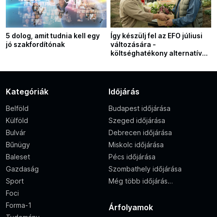
5 dolog, amit tudnia kell egy
Így készülj fel az EFO júliusi
jó szakfordítónak
változására -
költséghatékony alternatívák
a 120 napos korlátozásra
Kategóriák
Időjárás
Belföld
Budapest időjárása
Külföld
Szeged időjárása
Bulvár
Debrecen időjárása
Bűnügy
Miskolc időjárása
Baleset
Pécs időjárása
Gazdaság
Szombathely időjárása
Sport
Még több időjárás…
Foci
Forma-1
Árfolyamok