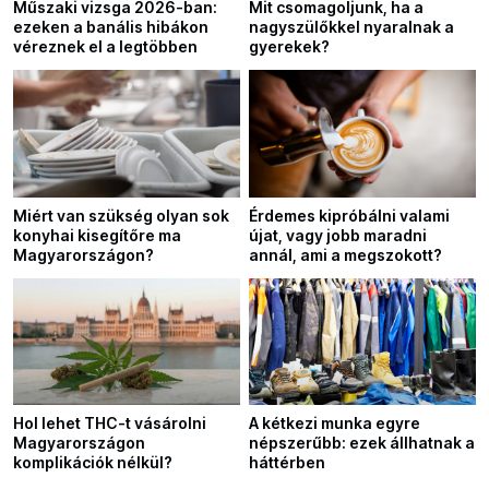
Műszaki vizsga 2026-ban:
Mit csomagoljunk, ha a
ezeken a banális hibákon
nagyszülőkkel nyaralnak a
véreznek el a legtöbben
gyerekek?
Miért van szükség olyan sok
Érdemes kipróbálni valami
konyhai kisegítőre ma
újat, vagy jobb maradni
Magyarországon?
annál, ami a megszokott?
Hol lehet THC-t vásárolni
A kétkezi munka egyre
Magyarországon
népszerűbb: ezek állhatnak a
komplikációk nélkül?
háttérben