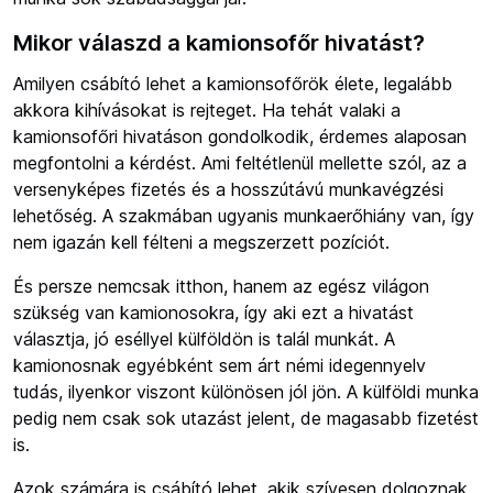
Mikor válaszd a kamionsofőr hivatást?
Amilyen csábító lehet a kamionsofőrök élete, legalább
akkora kihívásokat is rejteget. Ha tehát valaki a
kamionsofőri hivatáson gondolkodik, érdemes alaposan
megfontolni a kérdést. Ami feltétlenül mellette szól, az a
versenyképes fizetés és a hosszútávú munkavégzési
lehetőség. A szakmában ugyanis munkaerőhiány van, így
nem igazán kell félteni a megszerzett pozíciót.
És persze nemcsak itthon, hanem az egész világon
szükség van kamionosokra, így aki ezt a hivatást
választja, jó eséllyel külföldön is talál munkát. A
kamionosnak egyébként sem árt némi idegennyelv
tudás, ilyenkor viszont különösen jól jön. A külföldi munka
pedig nem csak sok utazást jelent, de magasabb fizetést
is.
Azok számára is csábító lehet, akik szívesen dolgoznak