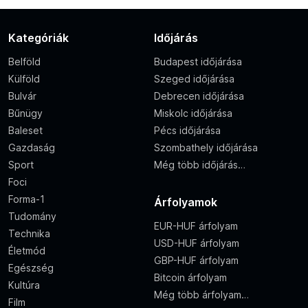
Kategóriák
Időjárás
Belföld
Budapest időjárása
Külföld
Szeged időjárása
Bulvár
Debrecen időjárása
Bűnügy
Miskolc időjárása
Baleset
Pécs időjárása
Gazdaság
Szombathely időjárása
Sport
Még több időjárás…
Foci
Forma-1
Árfolyamok
Tudomány
EUR-HUF árfolyam
Technika
USD-HUF árfolyam
Életmód
GBP-HUF árfolyam
Egészség
Bitcoin árfolyam
Kultúra
Még több árfolyam…
Film