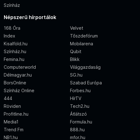
Színház
Népszerű hírportálok
168 Óra
Velvet
Index
Tőszdefórum
Kisalföld.hu
Mobilarena
Színház.hu
Qubit
Femina.hu
Blikk
Computerworld
Világgazdaság
Délmagyar.hu
SG.hu
BorsOnline
Szabad Európa
Színház Online
Forbes.hu
444
HírTV
Röviden
Tech2.hu
Profitline.hu
Átlátszó
Media1
Formula.hu
Trend Fm
888.hu
NB1.hu
mfor.hu