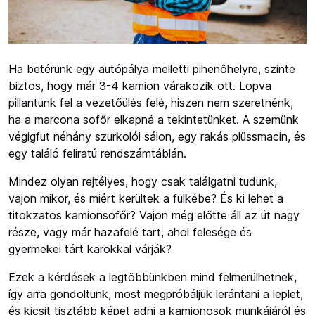
Ha betérünk egy autópálya melletti pihenőhelyre, szinte
biztos, hogy már 3-4 kamion várakozik ott. Lopva
pillantunk fel a vezetőülés felé, hiszen nem szeretnénk,
ha a marcona sofőr elkapná a tekintetünket. A szemünk
végigfut néhány szurkolói sálon, egy rakás plüssmacin, és
egy találó feliratú rendszámtáblán.
Mindez olyan rejtélyes, hogy csak találgatni tudunk,
vajon mikor, és miért kerültek a fülkébe? És ki lehet a
titokzatos kamionsofőr? Vajon még előtte áll az út nagy
része, vagy már hazafelé tart, ahol felesége és
gyermekei tárt karokkal várják?
Ezek a kérdések a legtöbbünkben mind felmerülhetnek,
így arra gondoltunk, most megpróbáljuk lerántani a leplet,
és kicsit tisztább képet adni a kamionosok munkájáról és