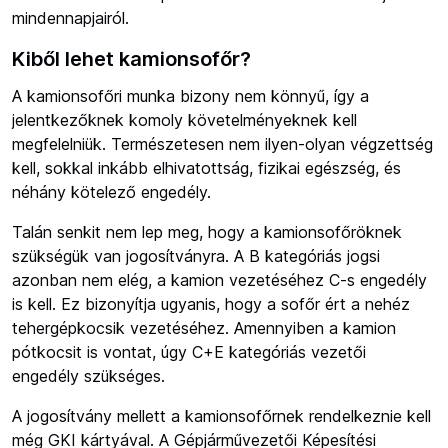
mindennapjairól.
Kiből lehet kamionsofőr?
A kamionsofőri munka bizony nem könnyű, így a
jelentkezőknek komoly követelményeknek kell
megfelelniük. Természetesen nem ilyen-olyan végzettség
kell, sokkal inkább elhivatottság, fizikai egészség, és
néhány kötelező engedély.
Talán senkit nem lep meg, hogy a kamionsofőröknek
szükségük van jogosítványra. A B kategóriás jogsi
azonban nem elég, a kamion vezetéséhez C-s engedély
is kell. Ez bizonyítja ugyanis, hogy a sofőr ért a nehéz
tehergépkocsik vezetéséhez. Amennyiben a kamion
pótkocsit is vontat, úgy C+E kategóriás vezetői
engedély szükséges.
A jogosítvány mellett a kamionsofőrnek rendelkeznie kell
még GKI kártyával. A Gépjárművezetői Képesítési