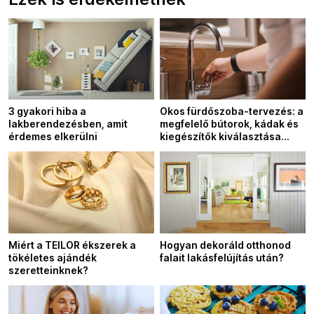
3 gyakori hiba a
Okos fürdőszoba-tervezés: a
lakberendezésben, amit
megfelelő bútorok, kádak és
érdemes elkerülni
kiegészítők kiválasztása
bármilyen enteriőr stílushoz
Miért a TEILOR ékszerek a
Hogyan dekoráld otthonod
tökéletes ajándék
falait lakásfelújítás után?
szeretteinknek?