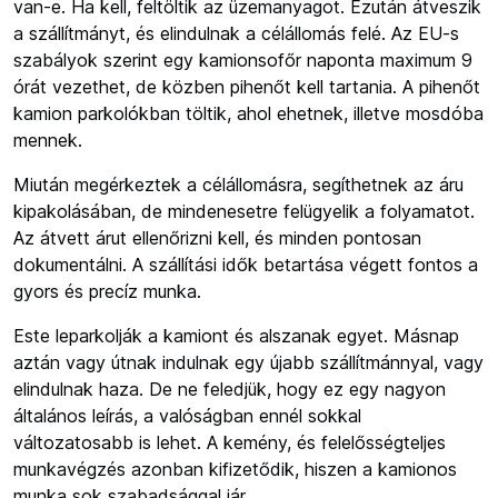
van-e. Ha kell, feltöltik az üzemanyagot. Ezután átveszik
a szállítmányt, és elindulnak a célállomás felé. Az EU-s
szabályok szerint egy kamionsofőr naponta maximum 9
órát vezethet, de közben pihenőt kell tartania. A pihenőt
kamion parkolókban töltik, ahol ehetnek, illetve mosdóba
mennek.
Miután megérkeztek a célállomásra, segíthetnek az áru
kipakolásában, de mindenesetre felügyelik a folyamatot.
Az átvett árut ellenőrizni kell, és minden pontosan
dokumentálni. A szállítási idők betartása végett fontos a
gyors és precíz munka.
Este leparkolják a kamiont és alszanak egyet. Másnap
aztán vagy útnak indulnak egy újabb szállítmánnyal, vagy
elindulnak haza. De ne feledjük, hogy ez egy nagyon
általános leírás, a valóságban ennél sokkal
változatosabb is lehet. A kemény, és felelősségteljes
munkavégzés azonban kifizetődik, hiszen a kamionos
munka sok szabadsággal jár.