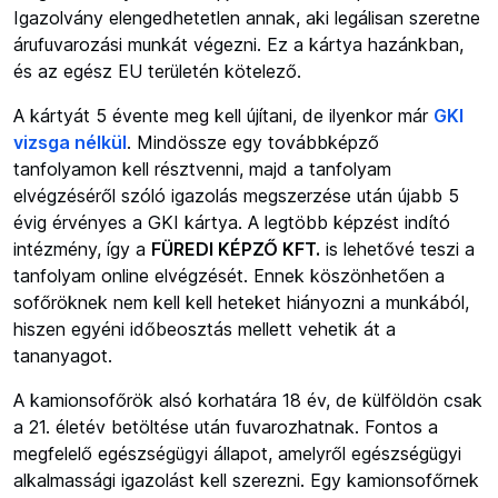
Igazolvány elengedhetetlen annak, aki legálisan szeretne
árufuvarozási munkát végezni. Ez a kártya hazánkban,
és az egész EU területén kötelező.
A kártyát 5 évente meg kell újítani, de ilyenkor már
GKI
vizsga nélkül
. Mindössze egy továbbképző
tanfolyamon kell résztvenni, majd a tanfolyam
elvégzéséről szóló igazolás megszerzése után újabb 5
évig érvényes a GKI kártya. A legtöbb képzést indító
intézmény, így a
FÜREDI KÉPZŐ KFT.
is lehetővé teszi a
tanfolyam online elvégzését. Ennek köszönhetően a
sofőröknek nem kell kell heteket hiányozni a munkából,
hiszen egyéni időbeosztás mellett vehetik át a
tananyagot.
A kamionsofőrök alsó korhatára 18 év, de külföldön csak
a 21. életév betöltése után fuvarozhatnak. Fontos a
megfelelő egészségügyi állapot, amelyről egészségügyi
alkalmassági igazolást kell szerezni. Egy kamionsofőrnek