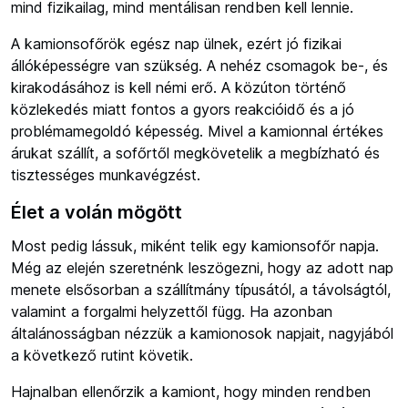
mind fizikailag, mind mentálisan rendben kell lennie.
A kamionsofőrök egész nap ülnek, ezért jó fizikai
állóképességre van szükség. A nehéz csomagok be-, és
kirakodásához is kell némi erő. A közúton történő
közlekedés miatt fontos a gyors reakcióidő és a jó
problémamegoldó képesség. Mivel a kamionnal értékes
árukat szállít, a sofőrtől megkövetelik a megbízható és
tisztességes munkavégzést.
Élet a volán mögött
Most pedig lássuk, miként telik egy kamionsofőr napja.
Még az elején szeretnénk leszögezni, hogy az adott nap
menete elsősorban a szállítmány típusától, a távolságtól,
valamint a forgalmi helyzettől függ. Ha azonban
általánosságban nézzük a kamionosok napjait, nagyjából
a következő rutint követik.
Hajnalban ellenőrzik a kamiont, hogy minden rendben