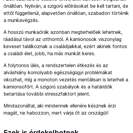
önállóan. Nyilván, a szigorú előírásokat be kell tartani, de
ettől függetlenül, alapvetően önállóan, szabadon történik
a munkavégzés.
A hosszú munkaórák azonban megterhelőek lehetnek,
ráadásul távol az otthontól. A kamionosok viszonylag
keveset találkoznak a családjaikkal, ezért akinek fontos
a családi élet, jobb, ha más munkát keres.
A folytonos ülés, a rendszertelen étkezés és az
alváshiány komolyabb egészségügyi problémákat
okozhat, míg a monoton vezetés mentálisan is leterheli a
kamionsofőrt. A szigorú szabályok és a határidők
betartása további stresszfaktort jelent.
Mindazonáltal, aki mindennek ellenére késznek érzi
magát, ne habozzon, mert várja őt az országút!
Ezek is érdekelhetnek