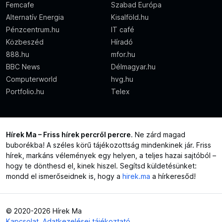
Femcafe
Szabad Európa
Alternatív Energia
Kisalföld.hu
Pénzcentrum.hu
IT café
Közbeszéd
Híradó
888.hu
mfor.hu
BBC News
Délmagyar.hu
Computerworld
hvg.hu
Portfolio.hu
Telex
Hírek Ma – Friss hírek percről percre
. Ne zárd magad
buborékba! A széles körű tájékozottság mindenkinek jár. Friss
hírek, markáns vélemények egy helyen, a teljes hazai sajtóból –
hogy te dönthesd el, kinek hiszel. Segítsd küldetésünket:
mondd el ismerőseidnek is, hogy a
hirek.ma
a hírkeresőd!
© 2020-2026 Hírek Ma
Kapcsolat
Adatkezelései tájékoztató