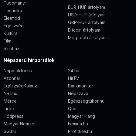
Tudomány
EUR-HUF árfolyam
Technika
USD-HUF árfolyam
Életmód
GBP-HUF árfolyam
Egészség
Bitcoin árfolyam
Kultúra
Még több árfolyam…
Film
Színház
Népszerű hírportálok
Napidoktor.hu
24.hu
Azonnali
HírTV
EgészségKalauz
Bankmonitor
NB1.hu
Népszava
Mérce
Egészségtükör.hu
Index
Qubit
Hódpress
Magyar Hang
Magyar Nemzet
Femina.hu
SG.hu
Profitline.hu