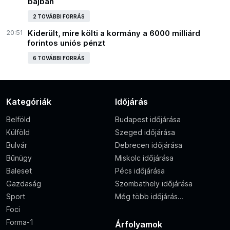
bajban
2 TOVÁBBI FORRÁS
20:51
Kiderült, mire költi a kormány a 6000 milliárd
forintos uniós pénzt
6 TOVÁBBI FORRÁS
Kategóriák
Időjárás
Belföld
Budapest időjárása
Külföld
Szeged időjárása
Bulvár
Debrecen időjárása
Bűnügy
Miskolc időjárása
Baleset
Pécs időjárása
Gazdaság
Szombathely időjárása
Sport
Még több időjárás…
Foci
Forma-1
Árfolyamok