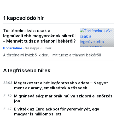
1 kapcsolódó hír
Történelmi kvíz: csak a
legműveltebb magyaroknak sikerül
– Mennyit tudsz a trianoni békéről?
BorsOnline
64 napja
Bulvár
A történelmi kvízből kiderül, mit tudsz a trianoni békéről!
A legfrissebb hírek
22:03
Megérkezett a hét legfontosabb adata – Nagyot
ment az arany, emelkedtek a tőzsdék
21:52
Migránsválság: már órák múlva szigorú ellenőrzés
jön
21:47
Elvitték az Eurojackpot főnyereményét, egy
magyar is milliomos lett