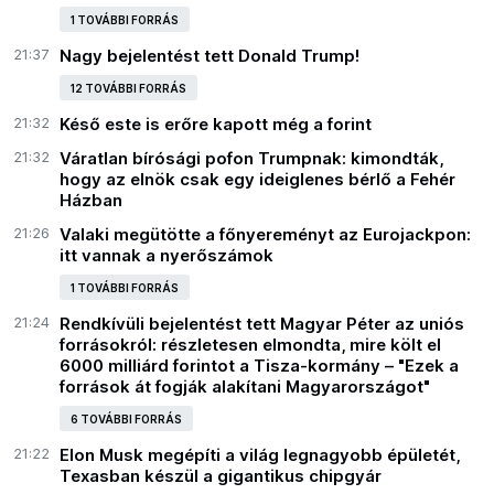
1 TOVÁBBI FORRÁS
21:37
Nagy bejelentést tett Donald Trump!
12 TOVÁBBI FORRÁS
21:32
Késő este is erőre kapott még a forint
21:32
Váratlan bírósági pofon Trumpnak: kimondták,
hogy az elnök csak egy ideiglenes bérlő a Fehér
Házban
21:26
Valaki megütötte a főnyereményt az Eurojackpon:
itt vannak a nyerőszámok
1 TOVÁBBI FORRÁS
21:24
Rendkívüli bejelentést tett Magyar Péter az uniós
forrásokról: részletesen elmondta, mire költ el
6000 milliárd forintot a Tisza-kormány – "Ezek a
források át fogják alakítani Magyarországot"
6 TOVÁBBI FORRÁS
21:22
Elon Musk megépíti a világ legnagyobb épületét,
Texasban készül a gigantikus chipgyár