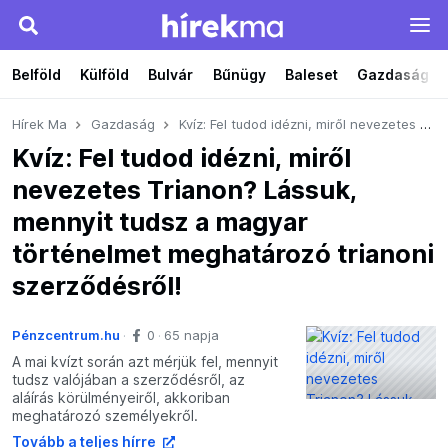
Belföld
Külföld
Bulvár
Bűnügy
Baleset
Gazdaság
Hírek Ma
Gazdaság
Kvíz: Fel tudod idézni, miről nevezetes Trianon? Lássuk, mennyit tudsz a magyar történelmet meghatározó trianoni szerződésről!
Kvíz: Fel tudod idézni, miről
nevezetes Trianon? Lássuk,
mennyit tudsz a magyar
történelmet meghatározó trianoni
szerződésről!
Pénzcentrum.hu
0
65 napja
A mai kvízt során azt mérjük fel, mennyit
tudsz valójában a szerződésről, az
aláírás körülményeiről, akkoriban
meghatározó személyekről.
Tovább a teljes hírre