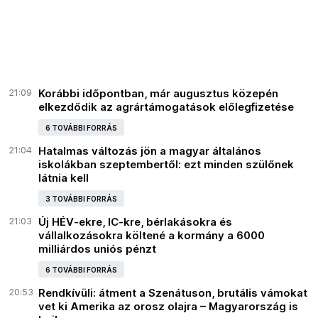
21:09
Korábbi időpontban, már augusztus közepén
elkezdődik az agrártámogatások előlegfizetése
6 TOVÁBBI FORRÁS
21:04
Hatalmas változás jön a magyar általános
iskolákban szeptembertől: ezt minden szülőnek
látnia kell
3 TOVÁBBI FORRÁS
21:03
Új HÉV-ekre, IC-kre, bérlakásokra és
vállalkozásokra költené a kormány a 6000
milliárdos uniós pénzt
6 TOVÁBBI FORRÁS
20:53
Rendkívüli: átment a Szenátuson, brutális vámokat
vet ki Amerika az orosz olajra – Magyarország is