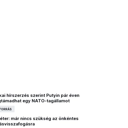
ai hírszerzés szerint Putyin pár éven
gtámadhat egy NATO-tagállamot
 FORRÁS
éter: már nincs szükség az önkéntes
ásvisszafogásra