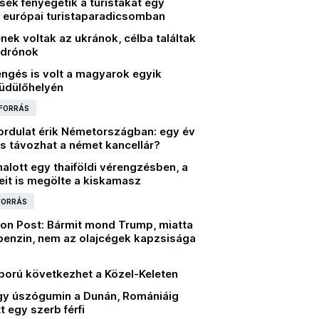
ek fenyegetik a turistákat egy
 európai turistaparadicsomban
nek voltak az ukránok, célba találtak
 drónok
engés is volt a magyarok egyik
üdülőhelyén
 FORRÁS
fordulat érik Németországban: egy év
s távozhat a német kancellár?
lott egy thaiföldi vérengzésben, a
eit is megölte a kiskamasz
 FORRÁS
on Post: Bármit mond Trump, miatta
 benzin, nem az olajcégek kapzsisága
ború következhet a Közel-Keleten
egy úszógumin a Dunán, Romániáig
 egy szerb férfi