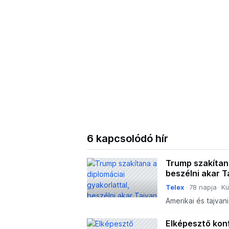
6 kapcsolódó hír
Trump szakítana
beszélni akar T
Telex
78 napja
Kü
Amerikai és tajva
közvetlenül egymá
hivatalos kapcsolat
Elképesztő konf
kormányt