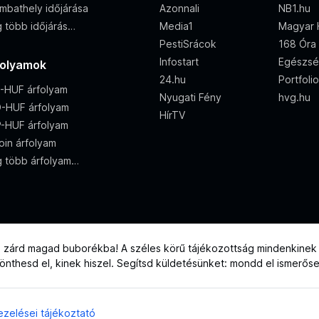
mbathely időjárása
Azonnali
NB1.hu
 több időjárás…
Media1
Magyar 
PestiSrácok
168 Óra
Infostart
Egészsé
folyamok
24.hu
Portfoli
-HUF árfolyam
Nyugati Fény
hvg.hu
-HUF árfolyam
HírTV
-HUF árfolyam
oin árfolyam
 több árfolyam…
e zárd magad buborékba! A széles körű tájékozottság mindenkinek j
 dönthesd el, kinek hiszel. Segítsd küldetésünket: mondd el ismerős
zelései tájékoztató