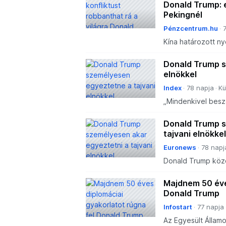
Donald Trump: e
Pekingnél
Pénzcentrum.hu
Kína határozott n
Donald Trump s
elnökkel
Index
78 napja
Kü
„Mindenkivel beszé
egyetlen mondattal
külpolitikáját.
Donald Trump s
tajvani elnökkel
Euronews
78 napj
Donald Trump közö
Csing-tö tajvani el
csúcson a kínai el
Majdnem 50 éve
Donald Trump
Infostart
77 napja
Az Egyesült Állam