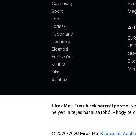
Gazdaság
Szo
Sport
Még
Foci
Forma-1
Ár
Tudomány
EUR
Technika
USD
Életmód
GBP
Egészség
Bitc
Kultúra
Még
Film
Színház
Hírek Ma – Friss hírek percről percre
. N
helyen, a teljes hazai sajtóból – hogy te
© 2020-2026 Hírek Ma
Kapcsolat
Adatke