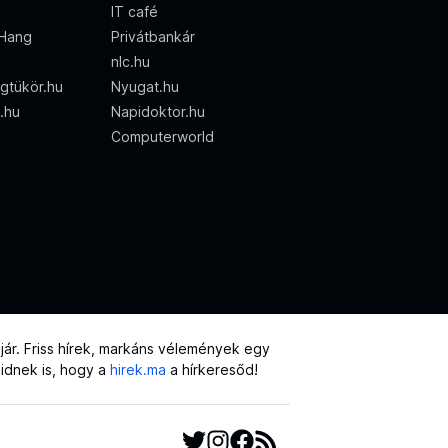
IT café
Hang
Privátbankár
nlc.hu
gtükör.hu
Nyugat.hu
o.hu
Napidoktor.hu
Computerworld
ár. Friss hírek, markáns vélemények egy
eidnek is, hogy a
hirek.ma
a hírkeresőd!