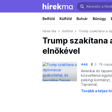
Belföld
Külföld
Bulvár
Bűnügy
Hírek Ma
Külföld
Trump szakítana a di
Trump szakítana a
elnökével
444
0
78 napj
Amerikai és tajva
közvetlenül egymá
pekingi kormányt, 
Tajvannal.
Tovább a teljes h