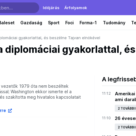
Időjárás
Árfolyamok
Baleset
Gazdaság
Sport
Foci
Forma-1
Tudomány
T
plomáciai gyakorlattal, és beszélne Tajvan elnökével
 diplomáciai gyakorlattal, é
a
A legfrisse
ni vezetők 1979 óta nem beszéltek
ssal; Washington ekkor ismerte el a
11:12
Amerikai 
és szakította meg hivatalos kapcsolatait
ami dara
2 TOVÁBBI
írre
11:10
26 évese
2 TOVÁBBI