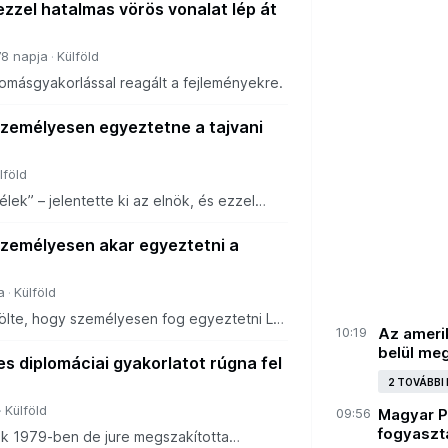
zzel hatalmas vörös vonalat lép át
78 napja
Külföld
yomásgyakorlással reagált a fejleményekre.
zemélyesen egyeztetne a tajvani
lföld
lek” – jelentette ki az elnök, és ezzel
 felülírhatja az elmúlt évtizedek amerikai
zemélyesen akar egyeztetni a
a
Külföld
lte, hogy személyesen fog egyeztetni Laj
10:19
Az amerik
nökkel. A múlt heti pekingi kínai-amerikai
belül me
nök arra figyelmeztette Donald T
s diplomáciai gyakorlatot rúgna fel
2 TOVÁBBI
Külföld
09:56
Magyar P
fogyaszt
ok 1979-ben de jure megszakította