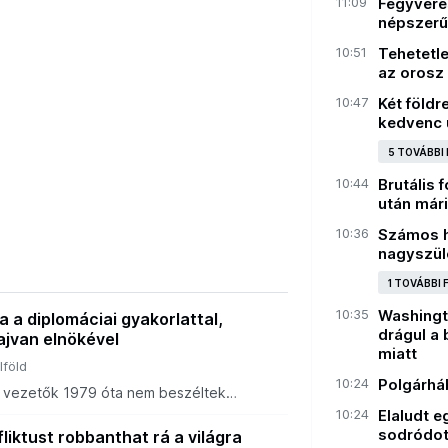
11:09
Fegyveres
népszerű
10:51
Tehetetle
az orosz
10:47
Két földr
kedvenc 
5 TOVÁBBI
10:44
Brutális 
után mári
10:36
Számos ha
nagyszül
1 TOVÁBBI
10:35
Washingt
 a diplomáciai gyakorlattal,
drágul a
ajvan elnökével
miatt
lföld
10:24
Polgárhá
ni vezetők 1979 óta nem beszéltek
ssal. Washington ekkor megszakította
10:24
Elaludt 
ait Tajvannal, és elismerte a pekingi
sodródott
liktust robbanthat rá a világra