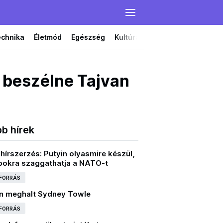
echnika
Életmód
Egészség
Kultúra
Film
Színház
s beszélne Tajvan
bb hírek
hírszerzés: Putyin olyasmire készül,
bokra szaggathatja a NATO-t
 FORRÁS
n meghalt Sydney Towle
 FORRÁS