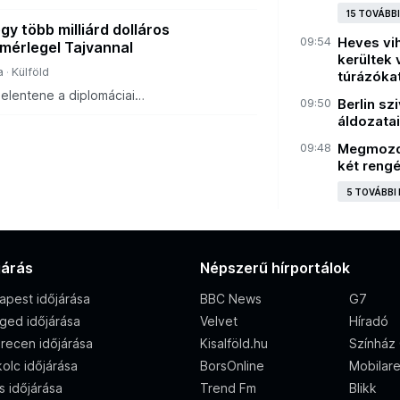
olatait Tajvannal, a közeljövőben azonban
15 TOVÁBB
ikai és a tajvani elnök.
y több milliárd dolláros
09:54
Heves vih
 mérlegel Tajvannal
kerültek 
a
Külföld
túrázóka
 jelentene a diplomáciai
09:50
Berlin s
en.
áldozata
09:48
Megmozdul
két rengé
5 TOVÁBBI
járás
Népszerű hírportálok
apest időjárása
BBC News
G7
ged időjárása
Velvet
Híradó
recen időjárása
Kisalföld.hu
Színház 
olc időjárása
BorsOnline
Mobilar
s időjárása
Trend Fm
Blikk