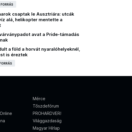
I FORRÁS
arok csaptak le Ausztriára: utcák
víz alá, helikopter mentette a
t
zivárványpadot avat a Pride-támadás
inak
t a föld a horvát nyaralóhelyeknél,
st is éreztek
 FORRÁS
Mérce
Tőszdefórum
Online
PROHARDVER!
ena
Világgazdaság
Magyar Hírlap