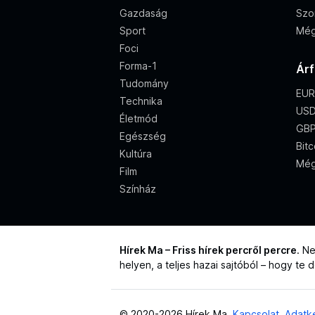
Gazdaság
Szo
Sport
Még
Foci
Forma-1
Ár
Tudomány
EUR
Technika
USD
Életmód
GBP
Egészség
Bitc
Kultúra
Még
Film
Színház
Hírek Ma – Friss hírek percről percre
. N
helyen, a teljes hazai sajtóból – hogy te
© 2020-2026 Hírek Ma
Kapcsolat
Adatke