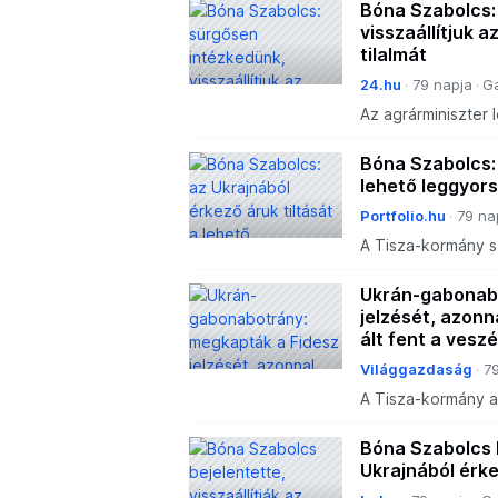
bizonytalanságot 
Bóna Szabolcs:
visszaállítjuk 
tilalmát
24.hu
79 napja
G
Az agrárminiszter
importtermék ves
megélhetését és 
Bóna Szabolcs: 
lehető leggyors
Portfolio.hu
79 na
A Tisza-kormány s
után az agráriumb
védelméről beszélt
Ukrán-gabonabo
jelzését, azonn
ált fent a vesz
Világgazdaság
79
A Tisza-kormány a
Ukrajnából érkező
megszüntetve az e
Bóna Szabolcs b
Ukrajnából érke