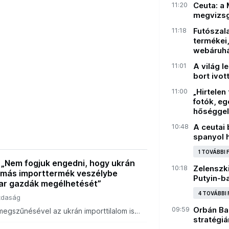
11:20
Ceuta: a 
megvizsg
11:18
Futószala
termékei,
webáruh
11:01
A világ 
bort ivott
11:00
„Hirtelen
fotók, eg
hőséggel
10:48
A ceutai 
spanyol 
1 TOVÁBBI
 „Nem fogjuk engedni, hogy ukrán
10:18
Zelenszki
 más importtermék veszélybe
Putyin-ba
ar gazdák megélhetését”
4 TOVÁBBI
daság
09:59
Orbán Ba
megszűnésével az ukrán importtilalom is
stratégiá
miniszter szerint az előző kormány jogi