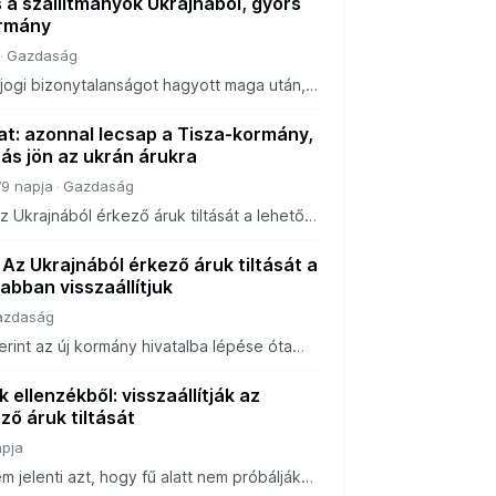
 a szállítmányok Ukrajnából, gyors
ormány
Gazdaság
jogi bizonytalanságot hagyott maga után,
zt a bizonytalanságot meg fogja szüntetni,
rkező áruk tiltását a lehető leggy
at: azonnal lecsap a Tisza-kormány,
tás jön az ukrán árukra
79 napja
Gazdaság
 Ukrajnából érkező áruk tiltását a lehető
zaállítja.
Az Ukrajnából érkező áruk tiltását a
abban visszaállítjuk
azdaság
rint az új kormány hivatalba lépése óta
z ukrán mezőgazdasági termékek
rtját.
 ellenzékből: visszaállítják az
ző áruk tiltását
apja
 jelenti azt, hogy fű alatt nem próbálják