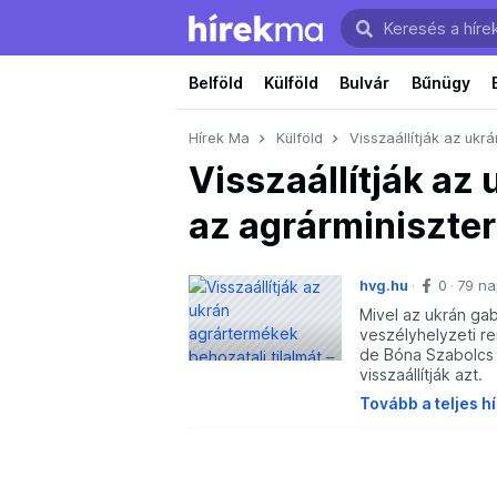
Belföld
Külföld
Bulvár
Bűnügy
Hírek Ma
Külföld
Visszaállítják az ukr
Visszaállítják az 
az agrárminiszter
hvg.hu
0
79 na
Mivel az ukrán ga
veszélyhelyzeti re
de Bóna Szabolcs 
visszaállítják azt.
Tovább a teljes h