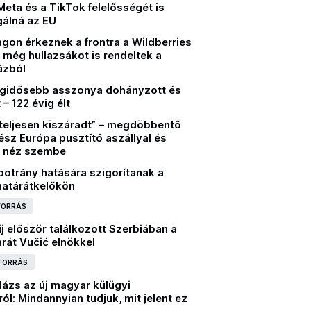
Meta és a TikTok felelősségét is
álná az EU
gon érkeznek a frontra a Wildberries
 még hullazsákot is rendeltek a
ázból
legidősebb asszonya dohányzott és
 – 122 évig élt
 teljesen kiszáradt” – megdöbbentő
ész Európa pusztító aszállyal és
 néz szembe
botrány hatására szigorítanak a
határátkelőkön
 FORRÁS
j először találkozott Szerbiában a
rát Vučić elnökkel
 FORRÁS
lázs az új magyar külügyi
ról: Mindannyian tudjuk, mit jelent ez