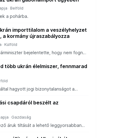
apja
Belföld
tek a pohárba.
krán importtilalom a veszélyhelyzet
 a kormány újraszabályozza
a
Külföld
árminiszter bejelentette, hogy nem fognak
orttermékek térnyerésének.
ad több ukrán élelmiszer, fennmarad
lföld
ltal hagyott jogi bizonytalanságot a
 fogja szüntetni, és az Ukrajnából érkező
ető leggyorsabban visszaállítja – köz
ási csapdáról beszélt az
napja
Gazdaság
ző áruk tiltását a lehető leggyorsabban