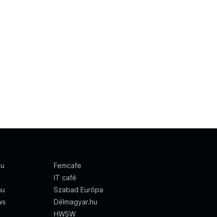
hu
Femcafe
IT café
hu
Szabad Európa
ws
Délmagyar.hu
HWSW