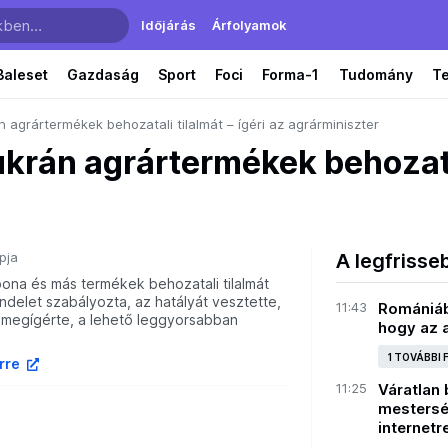
Időjárás
Árfolyamok
Baleset
Gazdaság
Sport
Foci
Forma-1
Tudomány
T
án agrártermékek behozatali tilalmát – ígéri az agrárminiszter
ukrán agrártermékek behozatal
pja
A legfrisse
bona és más termékek behozatali tilalmát
ndelet szabályozta, az hatályát vesztette,
11:43
Romániáb
megígérte, a lehető leggyorsabban
hogy az a
1 TOVÁBBI
írre
11:25
Váratlan 
mesterség
internetr