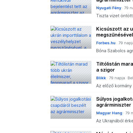
Nyugati Fény
79 n
Tiszta vizet öntöt
Kicsúszott az u
megszűnésével,
Forbes.hu
79 napj
Bóna Szabolcs agr
teret adni az imp
Tiltólistán mar
a szigor
Blikk
79 napja
Be
Az előző kormány á
Tisza-kormány meg
áruk tiltását a leh
Súlyos jogalkot
agrárminiszter
Magyar Hang
79 
Az Ukrajnából érke
visszaállítják.