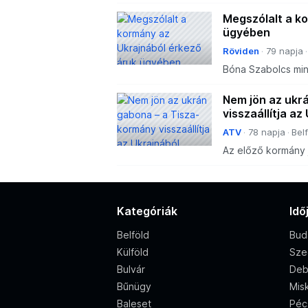
mégis keresztülvin
jelzi, hogy nem v
Megszólalt a k
ügyében
Röviden
79 napja
Bóna Szabolcs min
jogalkotási csapdáj
visszaállítják az U
Nem jön az ukr
visszaállítja az
ATV
78 napja
Bel
Az előző kormány 
a Tisza-kormány e
és az Ukrajnából é
Kategóriák
Idő
Belföld
Bud
Külföld
Sze
Bulvár
Deb
Bűnügy
Misk
Baleset
Péc