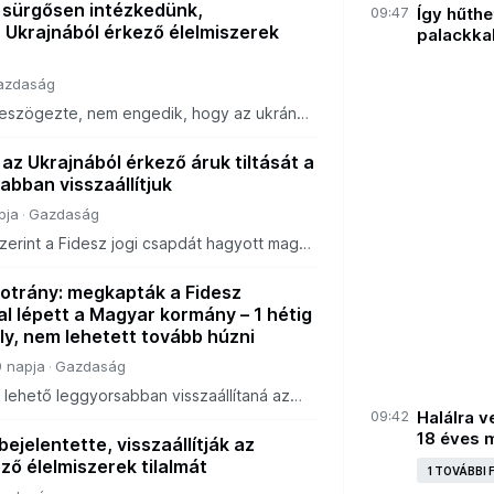
hagyott maga után.
 sürgősen intézkedünk,
09:47
Így hűthe
az Ukrajnából érkező élelmiszerek
palackka
azdaság
 leszögezte, nem engedik, hogy az ukrán
zélybe sodorják a magyar gazdák
a magyar emberek egészségét.
az Ukrajnából érkező áruk tiltását a
abban visszaállítjuk
pja
Gazdaság
zerint a Fidesz jogi csapdát hagyott maga
an: miközben éveken át a magyar gazdák
ek, nem biztosították törvényi szinte
trány: megkapták a Fidesz
al lépett a Magyar kormány – 1 hétig
ély, nem lehetett tovább húzni
 napja
Gazdaság
 lehető leggyorsabban visszaállítaná az
 egyes agrártermékek importtilalmát,
09:42
Halálra v
lőző kormány által hátrahagyott jogi bizon
18 éves 
ejelentette, visszaállítják az
ző élelmiszerek tilalmát
1 TOVÁBBI