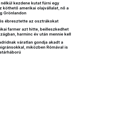
nélkül kezdene kutat fúrni egy
köthető amerikai olajvállalat, nő a
ég Grönlandon
és ébresztette az osztrákokat
kai farmer azt hitte, beilleszkedhet
zágban, harminc év után mennie kell
adridnak váratlan gondja akadt a
migránsokkal, miközben Rómával is
határháború