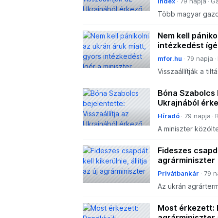
Index
79 napja
G
Több magyar gazda
Nem kell pániko
intézkedést ígé
mfor.hu
79 napja
Visszaállítják a tiltá
Bóna Szabolcs b
Ukrajnából érke
Híradó
79 napja
A miniszter közölte
kialakult helyzete
Fideszes csapdát
agrárminiszter
Privátbankár
79 n
Az ukrán agrárter
szabályozva.
Most érkezett: 
agrárminiszter