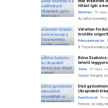
Már érkeznek is
tiltást ígér a k
Infostart
79 napja
Az előző kormány 
a Tisza-kormány e
és az Ukrajnából é
Váratlan fordul
brutális szigorí
Pénzcentrum.hu
A Tisza-kormány az
leggyorsabban viss
Bóna Szabolcs: 
lehető leggyors
Telex
79 napja
G
Gulyás Gergely sze
nem korlátozza a
magyarországi impo
Első győzelmünk
Ukrajnából érke
PestiSrácok
79 n
Persze, ez még nem