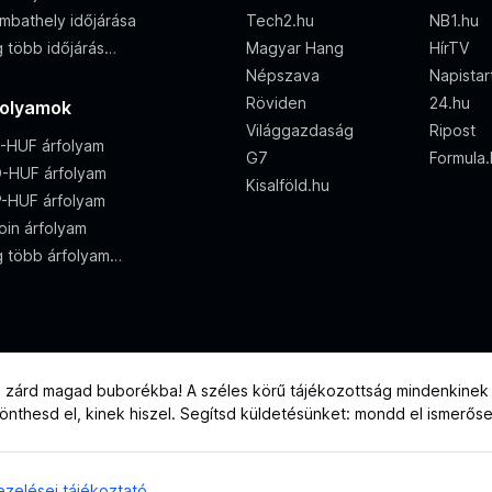
mbathely időjárása
Tech2.hu
NB1.hu
 több időjárás…
Magyar Hang
HírTV
Népszava
Napistar
Röviden
24.hu
folyamok
Világgazdaság
Ripost
-HUF árfolyam
G7
Formula
-HUF árfolyam
Kisalföld.hu
-HUF árfolyam
oin árfolyam
 több árfolyam…
e zárd magad buborékba! A széles körű tájékozottság mindenkinek j
 dönthesd el, kinek hiszel. Segítsd küldetésünket: mondd el ismerős
zelései tájékoztató