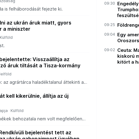
azdaság
09:30
Engedély 
 is felháborodását fejezte ki.
Trumphoz 
feszülts
lni az ukrán áruk miatt, gyors
09:25
Földreng
r a miniszter
09:04
Egy ameri
Külföld
Oroszors
st.
09:02
Ceuta: M
kiskorú 
ejelentette: Visszaállítja az
kitört a 
ző áruk tiltását a Tisza-kormány
Belföld
: az agrártárca haladéktalanul áttekinti a
t, és megteszi a szükséges jogi lépéseket.
 kell kikerülnie, állítja az új
apja
Külföld
mékek behozatala nem volt megfelelően
Rendkívüli bejelentést tett az
 az ukrán gabonaimport ügyében