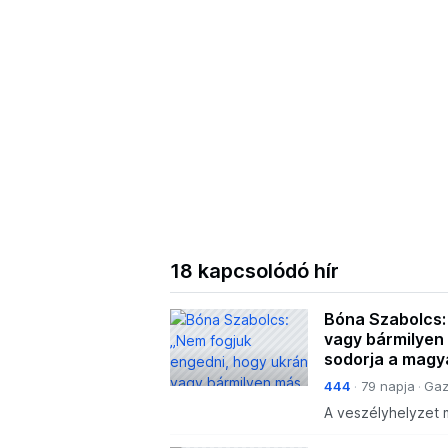
18 kapcsolódó hír
Bóna Szabolcs:
vagy bármilyen
sodorja a magy
444
79 napja
Gaz
A veszélyhelyzet 
megszűnt. Az agrár