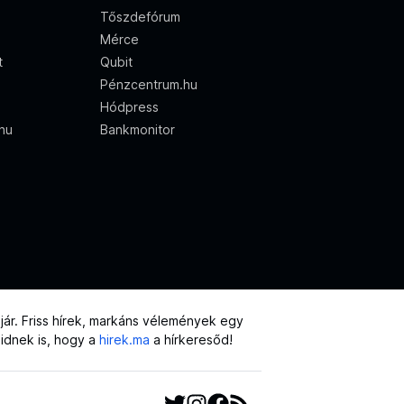
Tőszdefórum
Mérce
t
Qubit
Pénzcentrum.hu
Hódpress
.hu
Bankmonitor
ár. Friss hírek, markáns vélemények egy
eidnek is, hogy a
hirek.ma
a hírkeresőd!