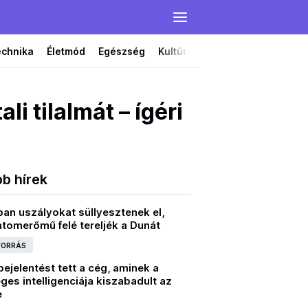
echnika
Életmód
Egészség
Kultúra
Film
Színház
i tilalmát – ígéri
bb hírek
an uszályokat süllyesztenek el,
tomerőmű felé tereljék a Dunát
 FORRÁS
bejelentést tett a cég, aminek a
es intelligenciája kiszabadult az
e