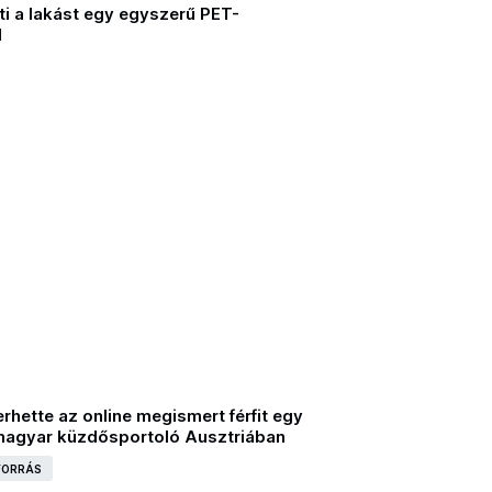
ti a lakást egy egyszerű PET-
l
erhette az online megismert férfit egy
magyar küzdősportoló Ausztriában
 FORRÁS