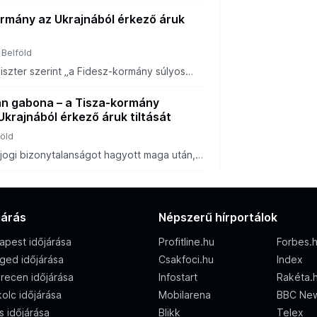
ni Kijev érdekeinek kiszolgálását, de azt is
agyunk tehetetlenek.
ormány az Ukrajnából érkező áruk
Belföld
iszter szerint „a Fidesz-kormány súlyos
a” miatt alakult ki a jelenlegi helyzet, és
krajnából érkező áruk tiltását.
án gabona – a Tisza-kormány
 Ukrajnából érkező áruk tiltását
föld
jogi bizonytalanságot hagyott maga után,
zt a bizonytalanságot meg fogja szüntetni,
rkező áruk tiltását a lehető leggy
járás
Népszerű hírportálok
apest időjárása
Profitline.hu
Forbes.
ged időjárása
Csakfoci.hu
Index
recen időjárása
Infostart
Rakéta.
olc időjárása
Mobilarena
BBC Ne
s időjárása
Blikk
Telex