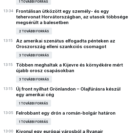
1 TOVÁBBI FORRÁS
13:34
Frontálisan ütközött egy személy- és egy
tehervonat Horvátországban, az utasok többsége
megsérült a balesetben
2 TOVÁBBI FORRÁS
13:15
Az amerikai szenátus elfogadta pénteken az
Oroszország elleni szankciós csomagot
3 TOVÁBBI FORRÁS
13:15
Többen meghaltak a Kijevre és környékére mért
újabb orosz csapásokban
3 TOVÁBBI FORRÁS
13:15
Új front nyílhat Grönlandon – Olajfúrásra készül
egy amerikai cég
1 TOVÁBBI FORRÁS
13:05
Felrobbant egy drón a román-bolgár határon
1 TOVÁBBI FORRÁS
13:00
Kivonul egy európai városból a Ryanair