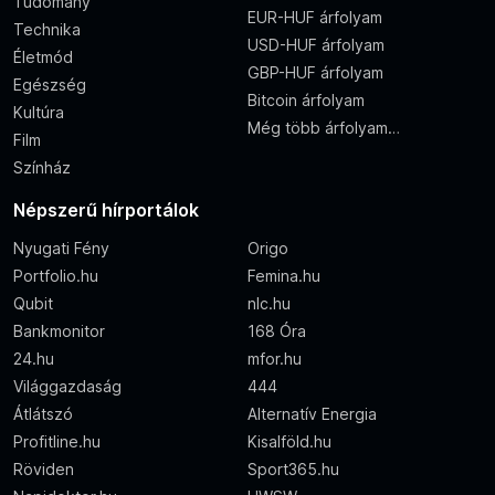
Tudomány
EUR-HUF árfolyam
Technika
USD-HUF árfolyam
Életmód
GBP-HUF árfolyam
Egészség
Bitcoin árfolyam
Kultúra
Még több árfolyam…
Film
Színház
Népszerű hírportálok
Nyugati Fény
Origo
Portfolio.hu
Femina.hu
Qubit
nlc.hu
Bankmonitor
168 Óra
24.hu
mfor.hu
Világgazdaság
444
Átlátszó
Alternatív Energia
Profitline.hu
Kisalföld.hu
Röviden
Sport365.hu