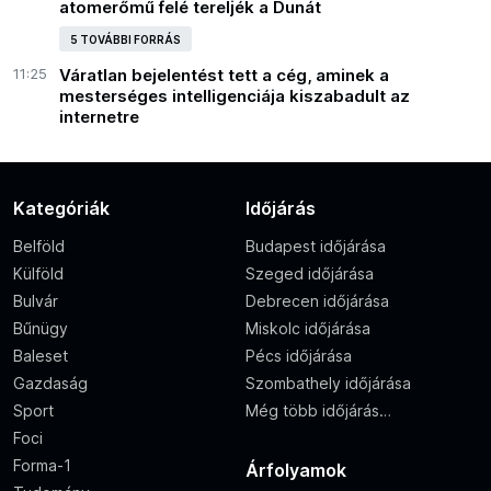
atomerőmű felé tereljék a Dunát
5 TOVÁBBI FORRÁS
11:25
Váratlan bejelentést tett a cég, aminek a
mesterséges intelligenciája kiszabadult az
internetre
Kategóriák
Időjárás
Belföld
Budapest időjárása
Külföld
Szeged időjárása
Bulvár
Debrecen időjárása
Bűnügy
Miskolc időjárása
Baleset
Pécs időjárása
Gazdaság
Szombathely időjárása
Sport
Még több időjárás…
Foci
Forma-1
Árfolyamok