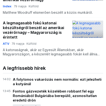
Index
79 napja
Külföld
Matthew Woodruff elismerően beszélt a közös munkáról.
A legmagasabb fokú katonai
készültségről beszél az amerikai
vezérőrnagy – Magyarország is
érintett
ATV
79 napja
Külföld
A katonaságnak, akár az Egyesült Államokban, akár
Magyarországon, a készenlét legmagasabb fokán kell állnia
minden nap, különösen a mai konfliktusoktól terhelt időkben –
A legfrissebb hírek
14:02
A folytonos vakarózás nem normális: ezt jelezheti
a kutyánál
13:45
Fontos gázvezeték közelében robbant fel egy
Romániából Bulgáriába berepülő, azonosítatlan
eredetű drón