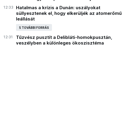
12:33
Hatalmas a krízis a Dunán: uszályokat
süllyesztenek el, hogy elkerüljék az atomerőmű
leállását
5 TOVÁBBI FORRÁS
12:31
Tűzvész pusztít a Delibláti-homokpusztán,
veszélyben a különleges ökoszisztéma