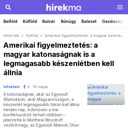
Belföld
Külföld
Bulvár
Bűnügy
Baleset
Gazdaság
Hírek Ma
Külföld
Amerikai figyelmeztetés: a magyar katonaságnak is a legmagasabb készenlétben kell állnia
Amerikai figyelmeztetés: a
magyar katonaságnak is a
legmagasabb készenlétben kell
állnia
Infostart
0
79 napja
A katonaságnak, akár az Egyesült
Államokban, akár Magyarországon, a
készenlét legmagasabb fokán kell állnia
minden nap, különösen a mai
konfliktusoktól terhelt időkben –
jelentette ki Matthew Woodruff
vezérőrnagy, az Egyesült Államok Ohioi