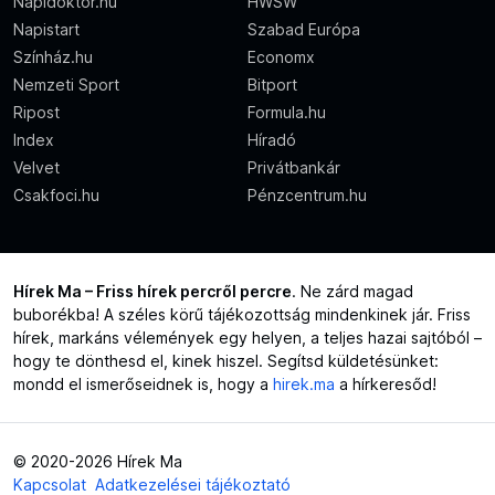
Napidoktor.hu
HWSW
Napistart
Szabad Európa
Színház.hu
Economx
Nemzeti Sport
Bitport
Ripost
Formula.hu
Index
Híradó
Velvet
Privátbankár
Csakfoci.hu
Pénzcentrum.hu
Hírek Ma – Friss hírek percről percre
. Ne zárd magad
buborékba! A széles körű tájékozottság mindenkinek jár. Friss
hírek, markáns vélemények egy helyen, a teljes hazai sajtóból –
hogy te dönthesd el, kinek hiszel. Segítsd küldetésünket:
mondd el ismerőseidnek is, hogy a
hirek.ma
a hírkeresőd!
© 2020-2026 Hírek Ma
Kapcsolat
Adatkezelései tájékoztató