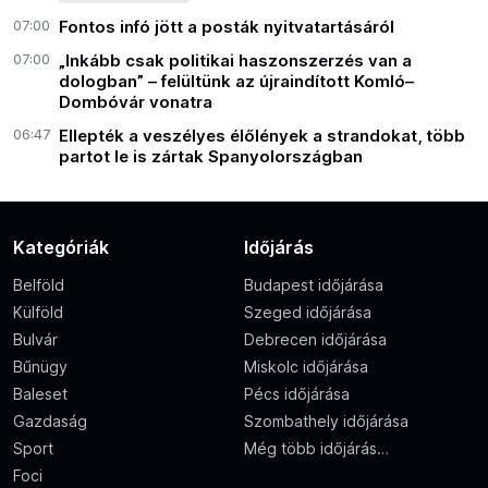
07:00
Fontos infó jött a posták nyitvatartásáról
07:00
„Inkább csak politikai haszonszerzés van a
dologban” – felültünk az újraindított Komló–
Dombóvár vonatra
06:47
Ellepték a veszélyes élőlények a strandokat, több
partot le is zártak Spanyolországban
Kategóriák
Időjárás
Belföld
Budapest időjárása
Külföld
Szeged időjárása
Bulvár
Debrecen időjárása
Bűnügy
Miskolc időjárása
Baleset
Pécs időjárása
Gazdaság
Szombathely időjárása
Sport
Még több időjárás…
Foci