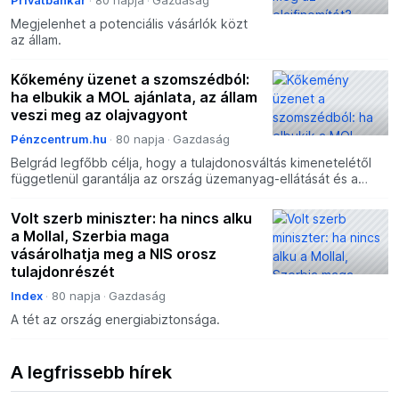
Megjelenhet a potenciális vásárlók közt
az állam.
Kőkemény üzenet a szomszédból:
ha elbukik a MOL ajánlata, az állam
veszi meg az olajvagyont
Pénzcentrum.hu
80 napja
Gazdaság
Belgrád legfőbb célja, hogy a tulajdonosváltás kimenetelétől
függetlenül garantálja az ország üzemanyag-ellátását és a
pancsovai olajfinomító zavartalan működését.
Volt szerb miniszter: ha nincs alku
a Mollal, Szerbia maga
vásárolhatja meg a NIS orosz
tulajdonrészét
Index
80 napja
Gazdaság
A tét az ország energiabiztonsága.
A legfrissebb hírek