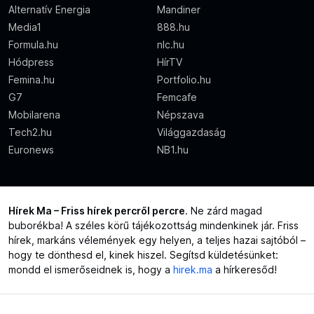
Alternatív Energia
Mandiner
Media1
888.hu
Formula.hu
nlc.hu
Hódpress
HírTV
Femina.hu
Portfolio.hu
G7
Femcafe
Mobilarena
Népszava
Tech2.hu
Világgazdaság
Euronews
NB1.hu
Hírek Ma – Friss hírek percről percre
. Ne zárd magad
buborékba! A széles körű tájékozottság mindenkinek jár. Friss
hírek, markáns vélemények egy helyen, a teljes hazai sajtóból –
hogy te dönthesd el, kinek hiszel. Segítsd küldetésünket:
mondd el ismerőseidnek is, hogy a
hirek.ma
a hírkeresőd!