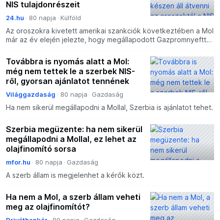
NIS tulajdonrészeit
24.hu
80 napja
Külföld
Az oroszokra kivetett amerikai szankciók következtében a Mol
már az év elején jelezte, hogy megállapodott Gazpromnyefttel
a Szerbiai Kőolajipari Vállalat (NIS) orosz tula
Továbbra is nyomás alatt a Mol:
még nem tettek le a szerbek NIS-
ről, gyorsan ajánlatot tennének
Világgazdaság
80 napja
Gazdaság
Ha nem sikerül megállapodni a Mollal, Szerbia is ajánlatot tehet.
Szerbia megüzente: ha nem sikerül
megállapodni a Mollal, ez lehet az
olajfinomító sorsa
mfor.hu
80 napja
Gazdaság
A szerb állam is megjelenhet a kérők közt.
Ha nem a Mol, a szerb állam veheti
meg az olajfinomítót?
Privátbankár
80 napja
Gazdaság