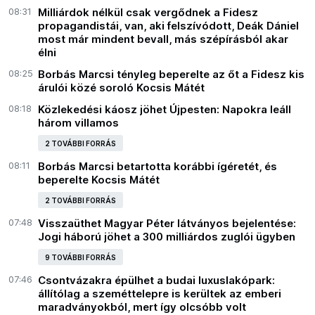
08:31
Milliárdok nélkül csak vergődnek a Fidesz
propagandistái, van, aki felszívódott, Deák Dániel
most már mindent bevall, más szépírásból akar
élni
08:25
Borbás Marcsi tényleg beperelte az őt a Fidesz kis
árulói közé soroló Kocsis Mátét
08:18
Közlekedési káosz jöhet Újpesten: Napokra leáll
három villamos
2 TOVÁBBI FORRÁS
08:11
Borbás Marcsi betartotta korábbi ígéretét, és
beperelte Kocsis Mátét
2 TOVÁBBI FORRÁS
07:48
Visszaüthet Magyar Péter látványos bejelentése:
Jogi háború jöhet a 300 milliárdos zuglói ügyben
9 TOVÁBBI FORRÁS
07:46
Csontvázakra épülhet a budai luxuslakópark:
állítólag a szeméttelepre is kerültek az emberi
maradványokból, mert így olcsóbb volt