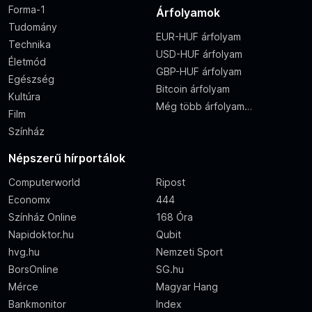
Forma-1
Árfolyamok
Tudomány
EUR-HUF árfolyam
Technika
USD-HUF árfolyam
Életmód
GBP-HUF árfolyam
Egészség
Bitcoin árfolyam
Kultúra
Még több árfolyam…
Film
Színház
Népszerű hírportálok
Computerworld
Ripost
Economx
444
Színház Online
168 Óra
Napidoktor.hu
Qubit
hvg.hu
Nemzeti Sport
BorsOnline
SG.hu
Mérce
Magyar Hang
Bankmonitor
Index