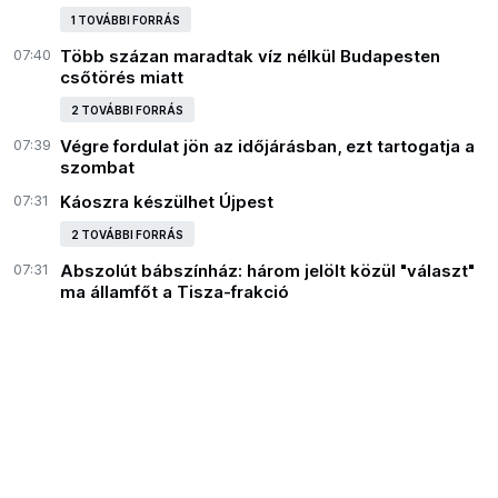
1 TOVÁBBI FORRÁS
07:40
Több százan maradtak víz nélkül Budapesten
csőtörés miatt
2 TOVÁBBI FORRÁS
07:39
Végre fordulat jön az időjárásban, ezt tartogatja a
szombat
07:31
Káoszra készülhet Újpest
2 TOVÁBBI FORRÁS
07:31
Abszolút bábszínház: három jelölt közül "választ"
ma államfőt a Tisza-frakció