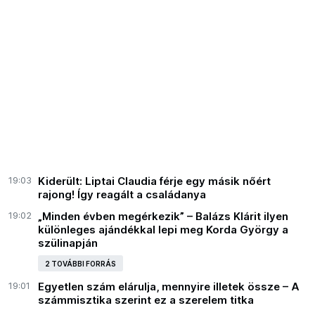
19:03
Kiderült: Liptai Claudia férje egy másik nőért
rajong! Így reagált a családanya
19:02
„Minden évben megérkezik” – Balázs Klárit ilyen
különleges ajándékkal lepi meg Korda György a
szülinapján
2 TOVÁBBI FORRÁS
19:01
Egyetlen szám elárulja, mennyire illetek össze – A
számmisztika szerint ez a szerelem titka