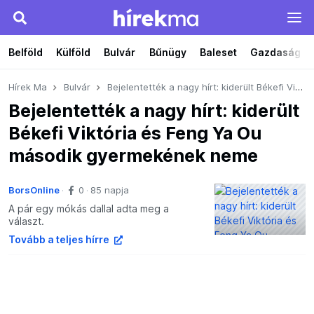
Belföld
Külföld
Bulvár
Bűnügy
Baleset
Gazdaság
Hírek Ma
Bulvár
Bejelentették a nagy hírt: kiderült Békefi Viktória és Feng Ya Ou második gyermekének neme
Bejelentették a nagy hírt: kiderült
Békefi Viktória és Feng Ya Ou
második gyermekének neme
BorsOnline
0
85 napja
A pár egy mókás dallal adta meg a
választ.
Tovább a teljes hírre