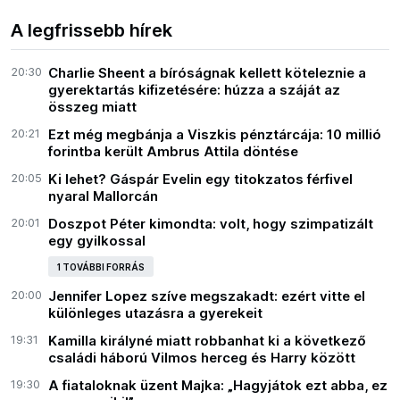
A legfrissebb hírek
20:30
Charlie Sheent a bíróságnak kellett köteleznie a
gyerektartás kifizetésére: húzza a száját az
összeg miatt
20:21
Ezt még megbánja a Viszkis pénztárcája: 10 millió
forintba került Ambrus Attila döntése
20:05
Ki lehet? Gáspár Evelin egy titokzatos férfivel
nyaral Mallorcán
20:01
Doszpot Péter kimondta: volt, hogy szimpatizált
egy gyilkossal
1 TOVÁBBI FORRÁS
20:00
Jennifer Lopez szíve megszakadt: ezért vitte el
különleges utazásra a gyerekeit
19:31
Kamilla királyné miatt robbanhat ki a következő
családi háború Vilmos herceg és Harry között
19:30
A fiataloknak üzent Majka: „Hagyjátok ezt abba, ez