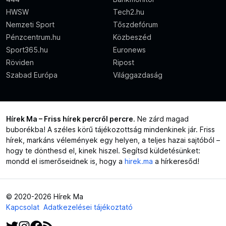
HWSW
Tech2.hu
Nemzeti Sport
Tőszdefórum
Pénzcentrum.hu
Közbeszéd
Sport365.hu
Euronews
Röviden
Ripost
Szabad Európa
Világgazdaság
Hírek Ma – Friss hírek percről percre
. Ne zárd magad
buborékba! A széles körű tájékozottság mindenkinek jár. Friss
hírek, markáns vélemények egy helyen, a teljes hazai sajtóból –
hogy te dönthesd el, kinek hiszel. Segítsd küldetésünket:
mondd el ismerőseidnek is, hogy a
hirek.ma
a hírkeresőd!
© 2020-2026 Hírek Ma
Kapcsolat
Adatkezelései tájékoztató