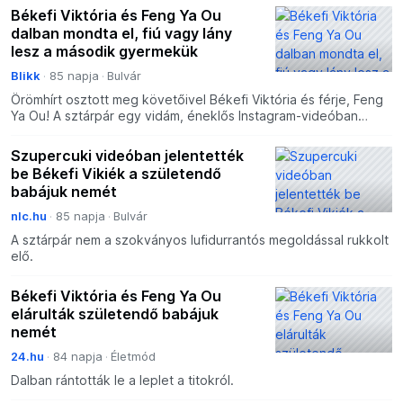
Békefi Viktória és Feng Ya Ou
dalban mondta el, fiú vagy lány
lesz a második gyermekük
Blikk
85 napja
Bulvár
Örömhírt osztott meg követőivel Békefi Viktória és férje, Feng
Ya Ou! A sztárpár egy vidám, éneklős Instagram-videóban
fedte fel, milyen nemű lesz második gyermekük. Első
Szupercuki videóban jelentették
be Békefi Vikiék a születendő
babájuk nemét
nlc.hu
85 napja
Bulvár
A sztárpár nem a szokványos lufidurrantós megoldással rukkolt
elő.
Békefi Viktória és Feng Ya Ou
elárulták születendő babájuk
nemét
24.hu
84 napja
Életmód
Dalban rántották le a leplet a titokról.