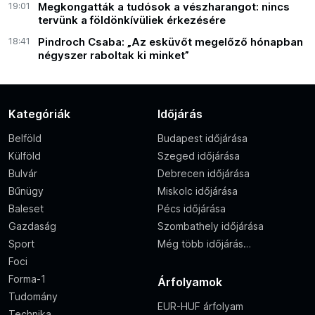
19:01
Megkongatták a tudósok a vészharangot: nincs
tervünk a földönkívüliek érkezésére
18:41
Pindroch Csaba: „Az esküvőt megelőző hónapban
négyszer raboltak ki minket”
Kategóriák
Időjárás
Belföld
Budapest időjárása
Külföld
Szeged időjárása
Bulvár
Debrecen időjárása
Bűnügy
Miskolc időjárása
Baleset
Pécs időjárása
Gazdaság
Szombathely időjárása
Sport
Még több időjárás…
Foci
Forma-1
Árfolyamok
Tudomány
EUR-HUF árfolyam
Technika