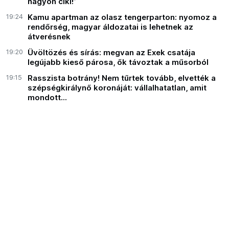
nagyon ciki!”
19:24
Kamu apartman az olasz tengerparton: nyomoz a
rendőrség, magyar áldozatai is lehetnek az
átverésnek
19:20
Üvöltözés és sírás: megvan az Exek csatája
legújabb kieső párosa, ők távoztak a műsorból
19:15
Rasszista botrány! Nem tűrtek tovább, elvették a
szépségkirálynő koronáját: vállalhatatlan, amit
mondott...