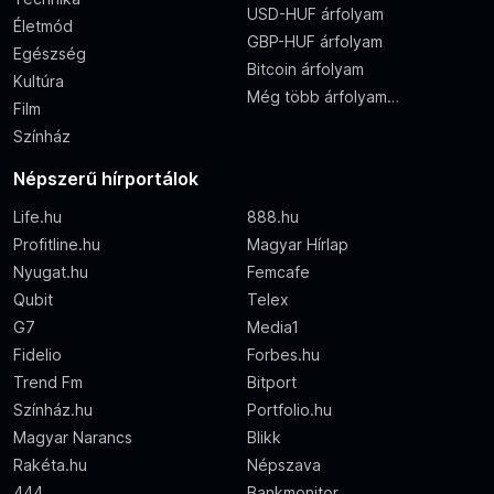
USD-HUF árfolyam
Életmód
GBP-HUF árfolyam
Egészség
Bitcoin árfolyam
Kultúra
Még több árfolyam…
Film
Színház
Népszerű hírportálok
Life.hu
888.hu
Profitline.hu
Magyar Hírlap
Nyugat.hu
Femcafe
Qubit
Telex
G7
Media1
Fidelio
Forbes.hu
Trend Fm
Bitport
Színház.hu
Portfolio.hu
Magyar Narancs
Blikk
Rakéta.hu
Népszava
444
Bankmonitor