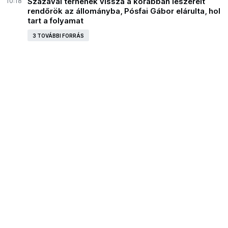
10:18
Százával térnének vissza a korábban leszerelt
rendőrök az állományba, Pósfai Gábor elárulta, hol
tart a folyamat
3 TOVÁBBI FORRÁS