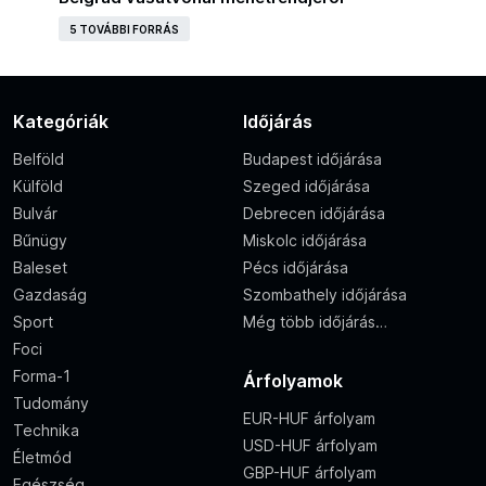
5 TOVÁBBI FORRÁS
Kategóriák
Időjárás
Belföld
Budapest időjárása
Külföld
Szeged időjárása
Bulvár
Debrecen időjárása
Bűnügy
Miskolc időjárása
Baleset
Pécs időjárása
Gazdaság
Szombathely időjárása
Sport
Még több időjárás…
Foci
Forma-1
Árfolyamok
Tudomány
EUR-HUF árfolyam
Technika
USD-HUF árfolyam
Életmód
GBP-HUF árfolyam
Egészség