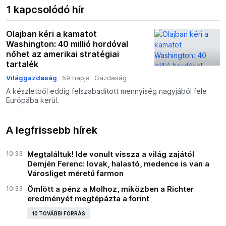
1 kapcsolódó hír
Olajban kéri a kamatot
Washington: 40 millió hordóval
nőhet az amerikai stratégiai
tartalék
Világgazdaság
59 napja
Gazdaság
A készletből eddig felszabadított mennyiség nagyjából fele
Európába kerül.
A legfrissebb hírek
10:33
Megtaláltuk! Ide vonult vissza a világ zajától
Demjén Ferenc: lovak, halastó, medence is van a
Városliget méretű farmon
10:33
Ömlött a pénz a Molhoz, miközben a Richter
eredményét megtépázta a forint
10 TOVÁBBI FORRÁS