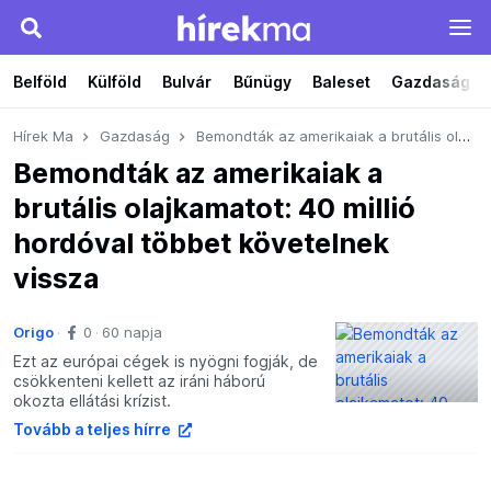
Belföld
Külföld
Bulvár
Bűnügy
Baleset
Gazdaság
Hírek Ma
Gazdaság
Bemondták az amerikaiak a brutális olajkamatot: 40 millió hordóval többet követelnek vissza
Bemondták az amerikaiak a
brutális olajkamatot: 40 millió
hordóval többet követelnek
vissza
Origo
0
60 napja
Ezt az európai cégek is nyögni fogják, de
csökkenteni kellett az iráni háború
okozta ellátási krízist.
Tovább a teljes hírre