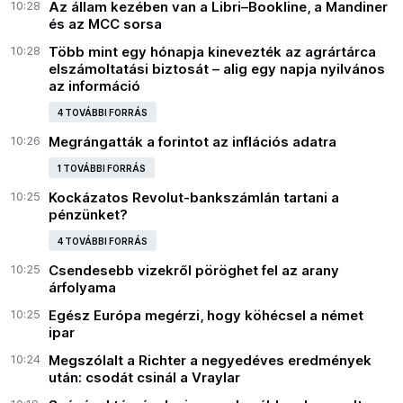
10:28
Az állam kezében van a Libri–Bookline, a Mandiner
és az MCC sorsa
10:28
Több mint egy hónapja kinevezték az agrártárca
elszámoltatási biztosát – alig egy napja nyilvános
az információ
4 TOVÁBBI FORRÁS
10:26
Megrángatták a forintot az inflációs adatra
1 TOVÁBBI FORRÁS
10:25
Kockázatos Revolut-bankszámlán tartani a
pénzünket?
4 TOVÁBBI FORRÁS
10:25
Csendesebb vizekről pöröghet fel az arany
árfolyama
10:25
Egész Európa megérzi, hogy köhécsel a német
ipar
10:24
Megszólalt a Richter a negyedéves eredmények
után: csodát csinál a Vraylar