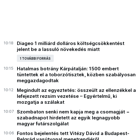
10:18
Diageo 1 milliárd dolláros költségcsökkentést
jelent be a lassuló növekedés miatt
1 TOVÁBBI FORRÁS
10:15
Hatalmas botrány Kárpátalján: 1500 embert
tüntettek el a toborzótisztek, közben szabályosan
meggazdagodtak
10:12
Megindult az egyeztetés: összeült az ellenzékkel a
lefejezett rezsim vezetése – Egyértelmű, ki
mozgatja a szálakat
10:07
Szombaton senki nem kapja meg a csomagját −
szabadnapot hirdetett az egyik legnagyobb
magyar futárszolgálat
10:06
Fontos bejelentés tett Vitézy Dávid a Budapest-
Belgrád vasútvonal menetrendjéről