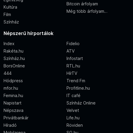
Bitcoin árfolyam
Kultúra
Még több árfolyam…
Film
Színház
Népszerű hírportálok
Index
Fidelio
Rakéta.hu
ATV
Színház.hu
Infostart
BorsOnline
RTL.hu
444
HírTV
Hódpress
Trend Fm
mfor.hu
Profitline.hu
Femina.hu
IT café
Napistart
Színház Online
Népszava
Velvet
Privátbankár
Life.hu
Híradó
Röviden
Mobilarena
SG.hu