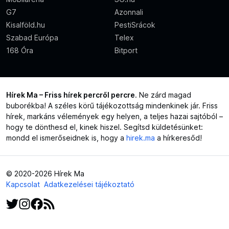
G7
Azonnali
Kisalföld.hu
PestiSrácok
Szabad Európa
Telex
168 Óra
Bitport
Hírek Ma – Friss hírek percről percre
. Ne zárd magad
buborékba! A széles körű tájékozottság mindenkinek jár. Friss
hírek, markáns vélemények egy helyen, a teljes hazai sajtóból –
hogy te dönthesd el, kinek hiszel. Segítsd küldetésünket:
mondd el ismerőseidnek is, hogy a
hirek.ma
a hírkeresőd!
© 2020-2026 Hírek Ma
Kapcsolat
Adatkezelései tájékoztató