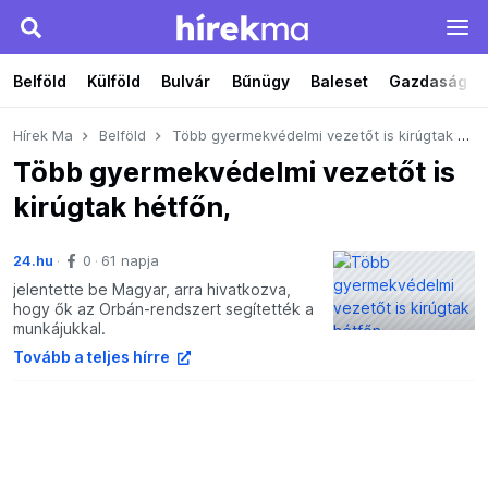
Belföld
Külföld
Bulvár
Bűnügy
Baleset
Gazdaság
Hírek Ma
Belföld
Több gyermekvédelmi vezetőt is kirúgtak hétfőn,
Több gyermekvédelmi vezetőt is
kirúgtak hétfőn,
24.hu
0
61 napja
jelentette be Magyar, arra hivatkozva,
hogy ők az Orbán-rendszert segítették a
munkájukkal.
Tovább a teljes hírre