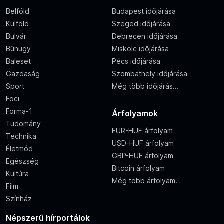
Belföld
Budapest időjárása
Külföld
Szeged időjárása
Bulvár
Debrecen időjárása
Bűnügy
Miskolc időjárása
Baleset
Pécs időjárása
Gazdaság
Szombathely időjárása
Sport
Még több időjárás…
Foci
Forma-1
Árfolyamok
Tudomány
EUR-HUF árfolyam
Technika
USD-HUF árfolyam
Életmód
GBP-HUF árfolyam
Egészség
Bitcoin árfolyam
Kultúra
Még több árfolyam…
Film
Színház
Népszerű hírportálok