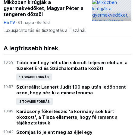
Miközben kirúgják a
gyermekvédőket, Magyar Péter a
tengeren dőzsöl
HírTV
61 napja
Belföld
Luxusjachtozás és tisztogatás a Tiszánál.
A legfrissebb hírek
10:59
Több mint egy hét után sikerült teljesen eloltani a
tüzeket Érd és Százhalombatta között
1 TOVÁBBI FORRÁS
10:57
Szürreális: Lannert Judit 100 nap után ledöbbent
azon, hogy néz ki a minisztériuma
3 TOVÁBBI FORRÁS
10:49
Karácsony főkertésze: "a kormány sok kárt
okozott", a Tisza elismerte, hogy félrement a
tájékoztatásuk
10:42
Szomjas ló jelent meg az éjjel egy