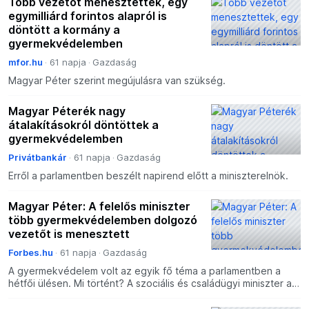
Több vezetőt menesztettek, egy
egymilliárd forintos alapról is
döntött a kormány a
gyermekvédelemben
mfor.hu
61 napja
Gazdaság
Magyar Péter szerint megújulásra van szükség.
Magyar Péterék nagy
átalakításokról döntöttek a
gyermekvédelemben
Privátbankár
61 napja
Gazdaság
Erről a parlamentben beszélt napirend előtt a miniszterelnök.
Magyar Péter: A felelős miniszter
több gyermekvédelemben dolgozó
vezetőt is menesztett
Forbes.hu
61 napja
Gazdaság
A gyermekvédelem volt az egyik fő téma a parlamentben a
hétfői ülésen. Mi történt? A szociális és családügyi miniszter a
mai napon menesztette öt gyerekvédelmi szervezet