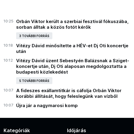
10:25
Orbán Viktor került a szerbiai fesztivál fókuszába,
sorban álltak a közös fotót kérők
3 TOVÁBBI FORRÁS
10:18
Vitézy Dávid minősítette a HÉV-et Dj Oti koncertje
után
10:12
Vitézy Dávid üzent Sebestyén Balázsnak a Sziget-
koncertje után, Dj Oti alaposan megdolgoztatta a
budapesti közlekedést
5 TOVÁBBI FORRÁS
10:07
A fideszes exállamtitkár is cáfolja Orbán Viktor
korábbi állítását, hogy feleslegünk van vízből
10:07
Újra jár a nagymarosi komp
Kategóriák
Időjárás