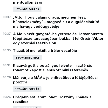
mentőállomáson
1 TOVÁBBI FORRÁS
10:37
„Attól, hogy valami drága, még nem lesz
bűncselekmény” – megszólalt a duguláselhárító
maffia-ügy védőügyvédje
10:37
A Mol vezérigazgató-helyettese és Hatvanpuszta
főépítésze társaságában bukkant fel Orbán Viktor
egy szerbiai fesztiválon
10:35
Tiszából menekült a tréler vezetője
4 TOVÁBBI FORRÁS
10:31
Kiszivárgott a botrányos felvétel: hisztériás
rohamot kapott a lebukott miniszterelnök!
10:29
Már várja a MÁV a jelentkezőket a főtájépítészi
posztra
1 TOVÁBBI FORRÁS
10:26
Drágább esti áram jöhet: Hozzányúlnának a
rezsihez