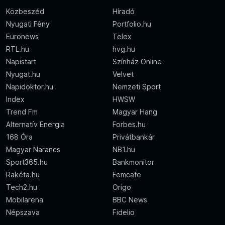
Közbeszéd
Híradó
Nyugati Fény
Portfolio.hu
Euronews
Telex
RTL.hu
hvg.hu
Napistart
Színház Online
Nyugat.hu
Velvet
Napidoktor.hu
Nemzeti Sport
Index
HWSW
Trend Fm
Magyar Hang
Alternatív Energia
Forbes.hu
168 Óra
Privátbankár
Magyar Narancs
NB1.hu
Sport365.hu
Bankmonitor
Rakéta.hu
Femcafe
Tech2.hu
Origo
Mobilarena
BBC News
Népszava
Fidelio