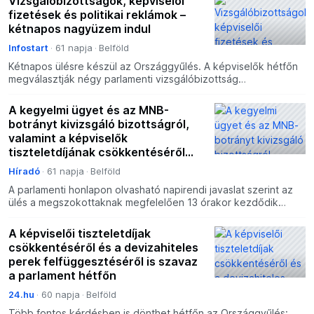
Vizsgálóbizottságok, képviselői
fizetések és politikai reklámok –
kétnapos nagyüzem indul
Infostart
61 napja
Belföld
Kétnapos ülésre készül az Országgyűlés. A képviselők hétfőn
megválasztják négy parlamenti vizsgálóbizottság
tisztségviselőit és tagjait, a végrehajtási visszaéléseket fel
A kegyelmi ügyet és az MNB-
botrányt kivizsgáló bizottságról,
valamint a képviselők
tiszteletdíjának csökkentéséről
dönthet az Országgyűlés a hétfői
Híradó
61 napja
Belföld
ülésnapon
A parlamenti honlapon olvasható napirendi javaslat szerint az
ülés a megszokottaknak megfelelően 13 órakor kezdődik
napirend előtti felszólalásokkal.
A képviselői tiszteletdíjak
csökkentéséről és a devizahiteles
perek felfüggesztéséről is szavaz
a parlament hétfőn
24.hu
60 napja
Belföld
Több fontos kérdésben is dönthet hétfőn az Országgyűlés: