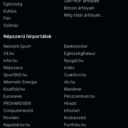
GBP-HUF árfolyam
Egészség
Bitcoin árfolyam
Kultúra
Még több árfolyam…
Film
Színház
Népszerű hírportálok
Nemzeti Sport
Bankmonitor
24.hu
EgészségKalauz
mfor.hu
Nyugat.hu
Népszava
Index
Sport365.hu
Csakfoci.hu
Alternatív Energia
nlc.hu
Kisalföld.hu
Mandiner
Euronews
Pénzcentrum.hu
PROHARDVER!
Híradó
Computerworld
Infostart
Röviden
Közbeszéd
Napidoktor.hu
Portfolio.hu