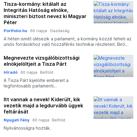
Tisza-kormány: kitálalt az
Integritás Hatóság elnöke,
miniszteri biztost nevez ki Magyar
Péter
Portfolio.hu
60 napja
Gazdaság
A héten ismét ülésezik a parlament, a kormány közzé teheti az
uniós forrásokhoz való hozzáférés technikai részleteit. Biró
Ferenc, az Integritás Hatóság elnöke egy interj
Megnevezte vizsgálóbizottsági
elnökjelöltjeit a Tisza Párt
Híradó
60 napja
Belföld
A Tisza Párt kijelölte embereit a
legfontosabb parlamenti
vizsgálóbizottságok élére.
Itt vannak a nevek! Kiderült, kik
vezetik majd a legdurvább ügyek
feltárását
Nyugati Fény
60 napja
Belföld
Nyilvánosságra hozták.