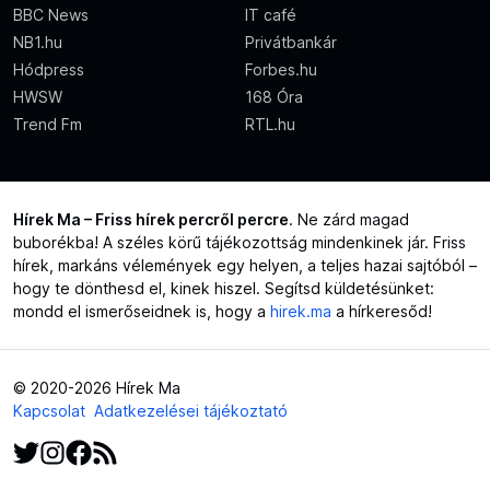
BBC News
IT café
NB1.hu
Privátbankár
Hódpress
Forbes.hu
HWSW
168 Óra
Trend Fm
RTL.hu
Hírek Ma – Friss hírek percről percre
. Ne zárd magad
buborékba! A széles körű tájékozottság mindenkinek jár. Friss
hírek, markáns vélemények egy helyen, a teljes hazai sajtóból –
hogy te dönthesd el, kinek hiszel. Segítsd küldetésünket:
mondd el ismerőseidnek is, hogy a
hirek.ma
a hírkeresőd!
© 2020-2026 Hírek Ma
Kapcsolat
Adatkezelései tájékoztató