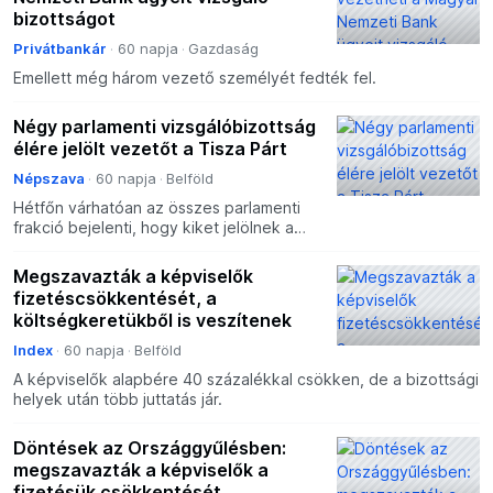
bizottságot
Privátbankár
60 napja
Gazdaság
Emellett még három vezető személyét fedték fel.
Négy parlamenti vizsgálóbizottság
élére jelölt vezetőt a Tisza Párt
Népszava
60 napja
Belföld
Hétfőn várhatóan az összes parlamenti
frakció bejelenti, hogy kiket jelölnek a
testületekbe.
Megszavazták a képviselők
fizetéscsökkentését, a
költségkeretükből is veszítenek
Index
60 napja
Belföld
A képviselők alapbére 40 százalékkal csökken, de a bizottsági
helyek után több juttatás jár.
Döntések az Országgyűlésben:
megszavazták a képviselők a
fizetésük csökkentését