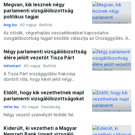
Megvan, kik lesznek négy
parlamenti vizsgálóbizottság
politikus tagjai
hvg.hu
60 napja
Belföld
Az ötödik, végrehajtási visszaélésekkel kapcsolatos
vizsgálóbizottság tagjait később választja az Országgyűlés. Az
már ismert, hogy a Mi Hazánk elnöke, Toroczkai László v
Négy parlamenti vizsgálóbizottság
élére jelölt vezetőt Tisza Párt
Infostart
60 napja
Belföld
A Tisza Párt országgyűlési frakciója
döntött róla, hogy kiket jelöl négy
parlamenti vizsgálóbizottság élére,
döntésüket a házelnökkel is ismertették
Eldőlt, hogy kik vezethetnek majd
– közölte hétfői buda
parlamenti vizsgálóbizottságokat
mfor.hu
60 napja
Gazdaság
Négy vezető személyét fedték fel.
Kiderült, ki vezetheti a Magyar
Nemzeti Bank ügyeit vizsgáló