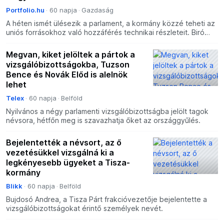
Portfolio.hu
60 napja
Gazdaság
A héten ismét ülésezik a parlament, a kormány közzé teheti az
uniós forrásokhoz való hozzáférés technikai részleteit. Biró
Ferenc, az Integritás Hatóság elnöke egy interj
Megvan, kiket jelöltek a pártok a
vizsgálóbizottságokba, Tuzson
Bence és Novák Előd is alelnök
lehet
Telex
60 napja
Belföld
Nyilvános a négy parlamenti vizsgálóbizottságba jelölt tagok
névsora, hétfőn meg is szavazhatja őket az országgyűlés.
Bejelentették a névsort, az ő
vezetésükkel vizsgálná ki a
legkényesebb ügyeket a Tisza-
kormány
Blikk
60 napja
Belföld
Bujdosó Andrea, a Tisza Párt frakcióvezetője bejelentette a
vizsgálóbizottságokat érintő személyek nevét.