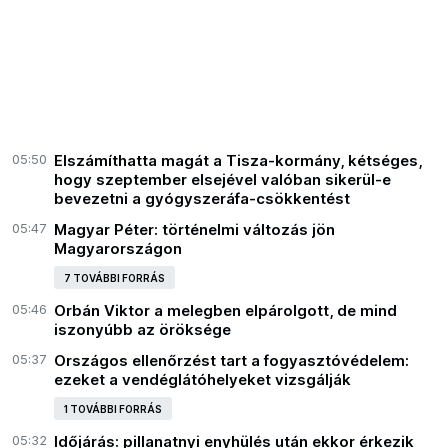
05:50
Elszámíthatta magát a Tisza-kormány, kétséges,
hogy szeptember elsejével valóban sikerül-e
bevezetni a gyógyszeráfa-csökkentést
05:47
Magyar Péter: történelmi változás jön
Magyarországon
7 TOVÁBBI FORRÁS
05:46
Orbán Viktor a melegben elpárolgott, de mind
iszonyúbb az öröksége
05:37
Országos ellenőrzést tart a fogyasztóvédelem:
ezeket a vendéglátóhelyeket vizsgálják
1 TOVÁBBI FORRÁS
05:32
Időjárás: pillanatnyi enyhülés után ekkor érkezik