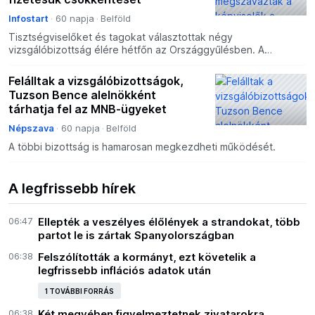
Infostart
60 napja
Belföld
Tisztségviselőket és tagokat választottak négy
vizsgálóbizottság élére hétfőn az Országgyűlésben. A
parlament egyhangúlag, az ellenzék szavazataival is döntött az
országg
Felálltak a vizsgálóbizottságok,
Tuzson Bence alelnökként
tárhatja fel az MNB-ügyeket
Népszava
60 napja
Belföld
A többi bizottság is hamarosan megkezdheti működését.
A legfrissebb hírek
06:47
Ellepték a veszélyes élőlények a strandokat, több
partot le is zártak Spanyolországban
06:38
Felszólították a kormányt, ezt követelik a
legfrissebb inflációs adatok után
1 TOVÁBBI FORRÁS
06:38
Két megyében figyelmeztetnek zivatarokra