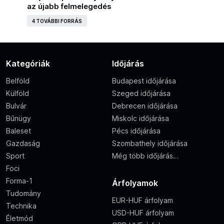
az újabb felmelegedés
4 TOVÁBBI FORRÁS
Kategóriák
Időjárás
Belföld
Budapest időjárása
Külföld
Szeged időjárása
Bulvár
Debrecen időjárása
Bűnügy
Miskolc időjárása
Baleset
Pécs időjárása
Gazdaság
Szombathely időjárása
Sport
Még több időjárás…
Foci
Forma-1
Árfolyamok
Tudomány
EUR-HUF árfolyam
Technika
USD-HUF árfolyam
Életmód