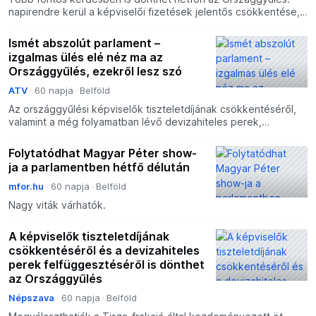
napirendre kerül a képviselői fizetések jelentős csökkentése,
valamint a devizahiteles perek és végrehajtások fel
Ismét abszolút parlament –
izgalmas ülés elé néz ma az
Országgyűlés, ezekről lesz szó
ATV
60 napja
Belföld
Az országgyűlési képviselők tiszteletdíjának csökkentéséről,
valamint a még folyamatban lévő devizahiteles perek,
végrehajtások felfüggesztéséről dönthet az Országgyűlés
Folytatódhat Magyar Péter show-
ja a parlamentben hétfő délután
mfor.hu
60 napja
Belföld
Nagy viták várhatók.
A képviselők tiszteletdíjának
csökkentéséről és a devizahiteles
perek felfüggesztéséről is dönthet
az Országgyűlés
Népszava
60 napja
Belföld