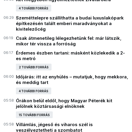
4 TOVÁBBI FORRÁS
06:29
Szeméttelepre szállíthatta a budai luxuslakópark
építkezésén talált emberi maradványokat a
kivitelezőcég
06:19
Csak átmenetileg lélegezhetünk fel: már látszik,
mikor tér vissza a forróság
06:17
Érdemes észben tartani: másként közlekedik a 2-
es metró
2 TOVÁBBI FORRÁS
06:00
Időjárás: itt az enyhülés – mutatjuk, hogy mekkora,
és meddig tart
4 TOVÁBBI FORRÁS
05:58
Órákon belül eldől, hogy Magyar Péterék kit
jelölnek köztársasági elnöknek
15 TOVÁBBI FORRÁS
05:58
Villámlás, jégeső és viharos szél is
veszélyeztetheti a szombatot