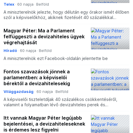
Telex
60 napja
Belföld
A miniszterelnök jelezte, hogy délután egy órakor ismét élőben
szól a képviselőkhöz, akiknek fizetését 40 százalékkal
csökkenthetik.
Magyar Péter: Ma a Parlament
felfüggeszti a devizahiteles ügyek
végrehajtását
Híradó
60 napja
Belföld
A miniszterelnök ezt Facebook-oldalán jelentette be
Fontos szavazások jönnek a
parlamentben: a képviselői
bérektől a devizahitelesekig
Világgazdaság
60 napja
Belföld
A képviselői tiszteletdíjak 40 százalékos csökkentéséről,
valamint a folyamatban lévő devizahiteles perek és
végrehajtások felfüggesztéséről is szavazhat a parlament.
Itt vannak Magyar Péter legújabb
bejelentései, a devizahiteleseknek
is érdemes lesz figyelni