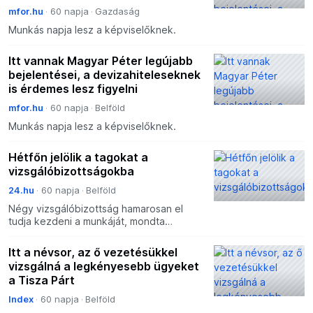
mfor.hu
60 napja
Gazdaság
Munkás napja lesz a képviselőknek.
Itt vannak Magyar Péter legújabb
bejelentései, a devizahiteleseknek
is érdemes lesz figyelni
mfor.hu
60 napja
Belföld
Munkás napja lesz a képviselőknek.
Hétfőn jelölik a tagokat a
vizsgálóbizottságokba
24.hu
60 napja
Belföld
Négy vizsgálóbizottság hamarosan el
tudja kezdeni a munkáját, mondta
Bujdosó Andrea.
Itt a névsor, az ő vezetésükkel
vizsgálná a legkényesebb ügyeket
a Tisza Párt
Index
60 napja
Belföld