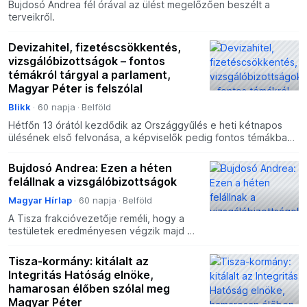
Bujdosó Andrea fél órával az ülést megelőzően beszélt a
terveikről.
Devizahitel, fizetéscsökkentés,
vizsgálóbizottságok – fontos
témákról tárgyal a parlament,
Magyar Péter is felszólal
Blikk
60 napja
Belföld
Hétfőn 13 órától kezdődik az Országgyűlés e heti kétnapos
ülésének első felvonása, a képviselők pedig fontos témákban
dönthetnek. Az ülés a megszokottaknak megfelelően na
Bujdosó Andrea: Ezen a héten
felállnak a vizsgálóbizottságok
Magyar Hírlap
60 napja
Belföld
A Tisza frakcióvezetője reméli, hogy a
testületek eredményesen végzik majd a
munkájukat
Tisza-kormány: kitálalt az
Integritás Hatóság elnöke,
hamarosan élőben szólal meg
Magyar Péter