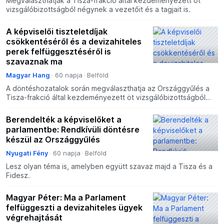
Megválaszthatják a Tisza-frakció által kezdeményezett öt
vizsgálóbizottságból négynek a vezetőit és a tagjait is.
A képviselői tiszteletdíjak
csökkentéséről és a devizahiteles
perek felfüggesztéséről is
szavaznak ma
Magyar Hang
60 napja
Belföld
A döntéshozatalok során megválaszthatja az Országgyűlés a
Tisza-frakció által kezdeményezett öt vizsgálóbizottságból
négynek a vezetőit, tagjait.
Berendelték a képviselőket a
parlamentbe: Rendkívüli döntésre
készül az Országgyűlés
Nyugati Fény
60 napja
Belföld
Lesz olyan téma is, amelyben együtt szavaz majd a Tisza és a
Fidesz.
Magyar Péter: Ma a Parlament
felfüggeszti a devizahiteles ügyek
végrehajtását