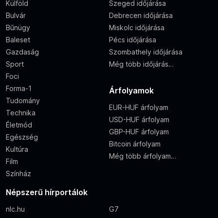
Külföld
Szeged időjárása
Bulvár
Debrecen időjárása
Bűnügy
Miskolc időjárása
Baleset
Pécs időjárása
Gazdaság
Szombathely időjárása
Sport
Még több időjárás…
Foci
Forma-1
Árfolyamok
Tudomány
EUR-HUF árfolyam
Technika
USD-HUF árfolyam
Életmód
GBP-HUF árfolyam
Egészség
Bitcoin árfolyam
Kultúra
Még több árfolyam…
Film
Színház
Népszerű hírportálok
nlc.hu
G7