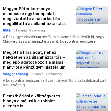
Magyar Péter kormánya
mindössze egy hónap alatt
megszüntette a pazarlást és
megállította az államháztartási
hiány növekedését
Blikk
61 napja
Gazdaság
A Pénzügyminisztérium hétfői tájékoztatójából derült ki, hogy
Magyarország államháztartásának központi alrendszere
májusig elfogyasztotta a költségvetési éves hiánycél 90
Megjött a friss adat, nehéz
helyzetben az államháztartás –
meglepő adatot közölt a májusi
hiányról a Pénzügyminisztérium
Világgazdaság
61 napja
Gazdaság
A központi alrendszer az éves hiánycél 90,2 százalékánál zárt
május végéig.
Elemző: óriási a költségvetés
hiánya a májusi kis többlet
ellenére is