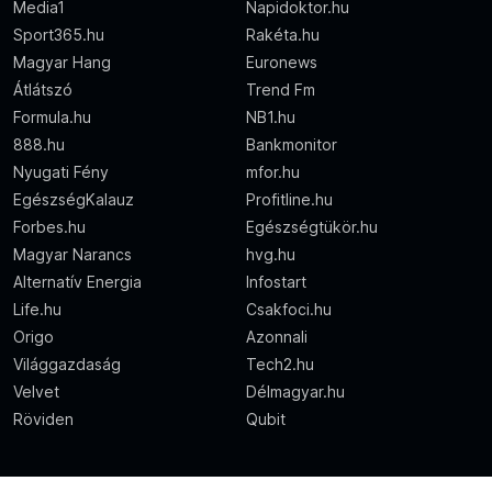
Media1
Napidoktor.hu
Sport365.hu
Rakéta.hu
Magyar Hang
Euronews
Átlátszó
Trend Fm
Formula.hu
NB1.hu
888.hu
Bankmonitor
Nyugati Fény
mfor.hu
EgészségKalauz
Profitline.hu
Forbes.hu
Egészségtükör.hu
Magyar Narancs
hvg.hu
Alternatív Energia
Infostart
Life.hu
Csakfoci.hu
Origo
Azonnali
Világgazdaság
Tech2.hu
Velvet
Délmagyar.hu
Röviden
Qubit