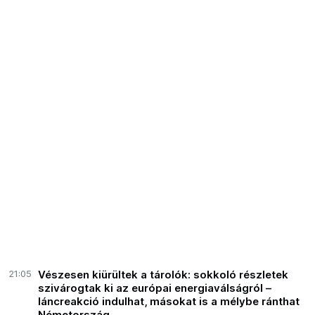
21:05
Vészesen kiürültek a tárolók: sokkoló részletek
szivárogtak ki az európai energiaválságról –
láncreakció indulhat, másokat is a mélybe ránthat
Németország