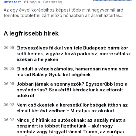
Infostart
61 napja
Gazdaság
Az egy évvel korábbihoz képest több mint negyvenmilliárd
forintos többlettel zárt előző hónapban az államháztartás
központi alrendszere. Csiki Gergely, a Portfolio költsé
A legfrissebb hírek
06:08
Életveszélyes fákkal van tele Budapest: bármikor
kidőlhetnek, vigyázz hová parkolsz, merre sétálsz
ezeken a helyeken
06:05
Elindult a végelszámolás, hamarosan nyoma sem
marad Balásy Gyula két cégének
06:05
Jobban járnak a szennyezők? Egyszerűbb lesz a
bevándorlás? Szakértőt kérdeztünk az eltörölt
adókról
06:02
Nem csökkentek a keresetkülönbségek itthon az
elmúlt két évtizedben – Mutatjuk az okokat
06:02
Nincs jó hírünk az autósoknak: az aszály miatt a
benzinért is többet fizethetünk – akárhogy
bombáz vagy tárgyal Iránnal Trump, az európai