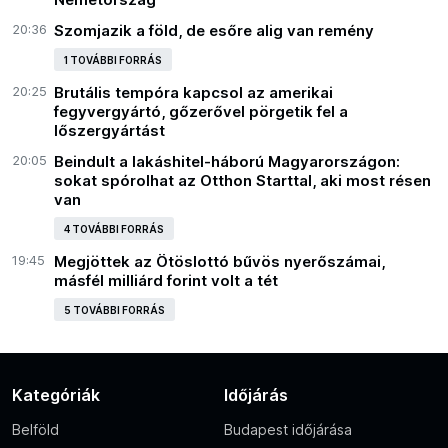
20:36
Szomjazik a föld, de esőre alig van remény
1 TOVÁBBI FORRÁS
20:25
Brutális tempóra kapcsol az amerikai
fegyvergyártó, gőzerővel pörgetik fel a
lőszergyártást
20:05
Beindult a lakáshitel-háború Magyarországon:
sokat spórolhat az Otthon Starttal, aki most résen
van
4 TOVÁBBI FORRÁS
19:45
Megjöttek az Ötöslottó bűvös nyerőszámai,
másfél milliárd forint volt a tét
5 TOVÁBBI FORRÁS
Kategóriák
Időjárás
Belföld
Budapest időjárása