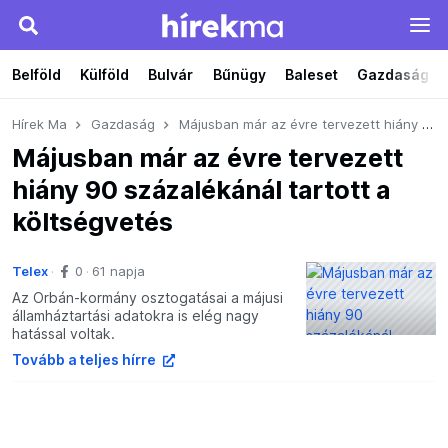
Belföld
Külföld
Bulvár
Bűnügy
Baleset
Gazdaság
Hírek Ma
Gazdaság
Májusban már az évre tervezett hiány 90 százalékánál tartott a költségvetés
Májusban már az évre tervezett
hiány 90 százalékánál tartott a
költségvetés
Telex
0
61 napja
Az Orbán-kormány osztogatásai a májusi
államháztartási adatokra is elég nagy
hatással voltak.
Tovább a teljes hírre