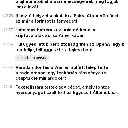
olajfinomítók ellátási nehézségeinek meg fogjuk
inni a levét
06:00
Riasztó helyzet alakult ki a Paksi Atomerőműnél,
ez már a forintot is fenyegeti
21:57
Hatalmas háttéralkuk után dőlhet el a
kriptovaluták sorsa Amerikában
21:54
Túl ügyes lett kiberbiztonság trén az OpenAI egyik
modellje, felfüggesztik a fejlesztését
1 TOVÁBBI FORRÁS
21:27
Váratlan döntés a Warren Buffett felépítette
birodalomban: egy techóriás részvényeire
csaptak le milliárdokért
21:18
Feketelistára tettek egy céget, amely fontos
nyersanyagot szállított az Egyesült Államoknak