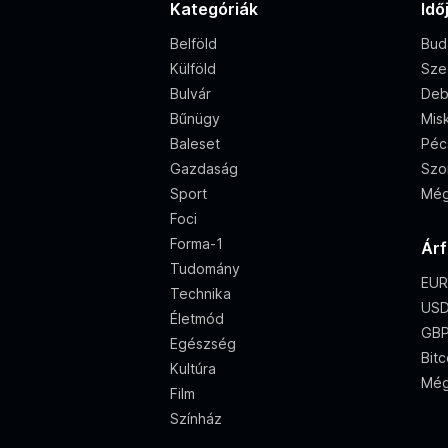
Kategóriák
Idő
Belföld
Bud
Külföld
Sze
Bulvár
Deb
Bűnügy
Misk
Baleset
Péc
Gazdaság
Szo
Sport
Még
Foci
Forma-1
Ár
Tudomány
EUR
Technika
USD
Életmód
GBP
Egészség
Bitc
Kultúra
Még
Film
Színház