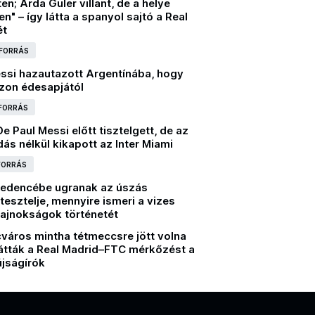
n; Arda Güler villant, de a helye
n" – így látta a spanyol sajtó a Real
ét
 FORRÁS
essi hazautazott Argentínába, hogy
zon édesapjától
 FORRÁS
e Paul Messi előtt tisztelgett, de az
ás nélkül kikapott az Inter Miami
 FORRÁS
medencébe ugranak az úszás
, tesztelje, mennyire ismeri a vizes
ajnokságok történetét
cváros mintha tétmeccsre jött volna
 látták a Real Madrid–FTC mérkőzést a
újságírók