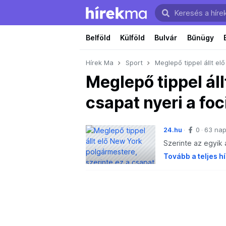
Belföld
Külföld
Bulvár
Bűnügy
Hírek Ma
Sport
Meglepő tippel állt el
Meglepő tippel ál
csapat nyeri a foc
24.hu
0
63 nap
Szerinte az egyik a
Tovább a teljes h