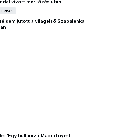
iddal vívott mérkőzés után
 FORRÁS
é sem jutott a világelső Szabalenka
ban
e: "Egy hullámzó Madrid nyert