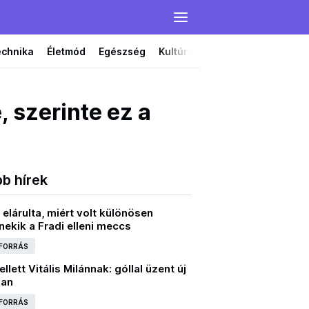
echnika
Életmód
Egészség
Kultúra
Film
Színház
, szerinte ez a
bb hírek
elárulta, miért volt különösen
ekik a Fradi elleni meccs
 FORRÁS
llett Vitális Milánnak: góllal üzent új
ban
 FORRÁS