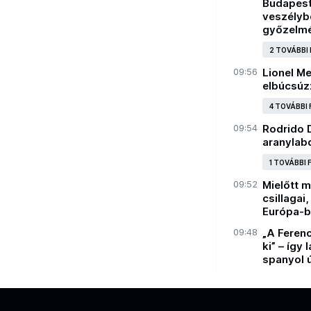
Budapeste
veszélybe
győzelm
2 TOVÁBBI
09:56
Lionel M
elbúcsúz
4 TOVÁBBI
09:54
Rodrido D
aranylabd
1 TOVÁBBI
09:52
Mielőtt 
csillagai
Európa-b
09:48
„A Feren
ki” – így
spanyol 