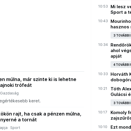
10:53
Mi lesz v
Sport a 
10:43
Mourinho 
hasznos n
3 TOVÁBBI
10:34
Rendőrök
ahol vég
apját
4 TOVÁBBI
10:33
Horváth K
n múlna, már szinte ki is lehetne
dobogóra 
bajnoki trófeát
10:21
Tóth Ale
Gazdaság
Gulácsi 
legértékesebb keret.
3 TOVÁBBI
10:17
Komoly fr
tökön rajt, ha csak a pénzen múlna,
zajszűrős
 nyerné a tornát
10:10
Ezt mond
apja
Sport