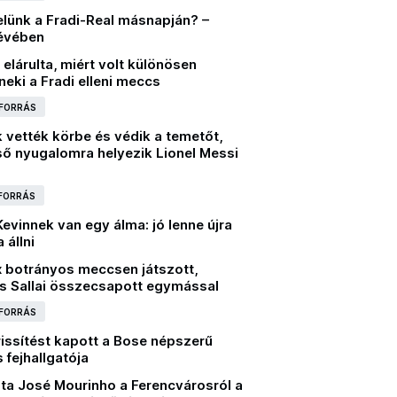
elünk a Fradi-Real másnapján? –
tévében
elárulta, miért volt különösen
eki a Fradi elleni meccs
 FORRÁS
 vették körbe és védik a temetőt,
ső nyugalomra helyezik Lionel Messi
 FORRÁS
evinnek van egy álma: jó lenne újra
állni
x botrányos meccsen játszott,
és Sallai összecsapott egymással
 FORRÁS
issítést kapott a Bose népszerű
 fejhallgatója
ta José Mourinho a Ferencvárosról a