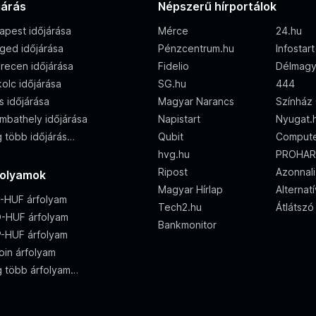
járás
Népszerű hírportálok
apest időjárása
Mérce
24.hu
ged időjárása
Pénzcentrum.hu
Infostart
recen időjárása
Fidelio
Délmagy
olc időjárása
SG.hu
444
s időjárása
Magyar Narancs
Színház 
mbathely időjárása
Napistart
Nyugat.
 több időjárás…
Qubit
Compute
hvg.hu
PROHAR
Ripost
Azonnali
folyamok
Magyar Hírlap
Alternat
-HUF árfolyam
Tech2.hu
Átlátszó
-HUF árfolyam
Bankmonitor
-HUF árfolyam
oin árfolyam
 több árfolyam…