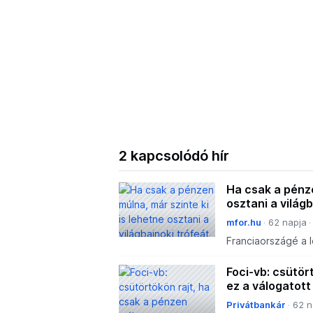
2 kapcsolódó hír
Ha csak a pénze
osztani a világ
mfor.hu
62 napja
Franciaországé a 
Foci-vb: csütör
ez a válogatott
Privátbankár
62 n