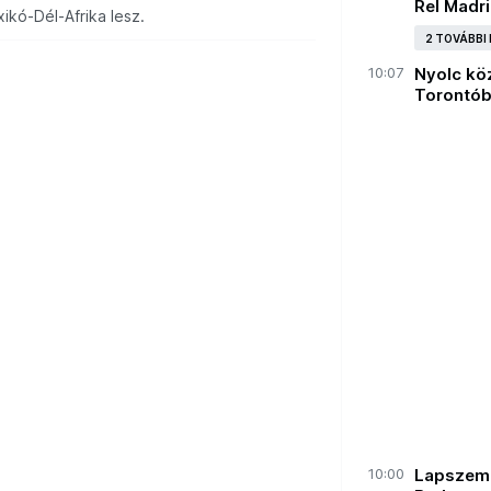
Rel Madr
ikó-Dél-Afrika lesz.
2 TOVÁBBI
10:07
Nyolc köz
Torontó
10:00
Lapszeml