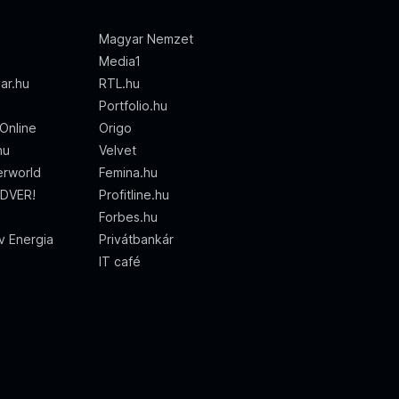
Magyar Nemzet
Media1
ar.hu
RTL.hu
Portfolio.hu
Online
Origo
hu
Velvet
rworld
Femina.hu
DVER!
Profitline.hu
Forbes.hu
ív Energia
Privátbankár
IT café