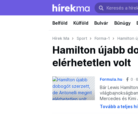
Belföld
Külföld
Bulvár
Bűnügy
Hírek Ma
Sport
Forma-1
Hamilton ú
Hamilton újabb do
elérhetetlen volt
Formula.hu
0
6
Bár Lewis Hamilton
világbajnokságban,
Mercedes és Kimi A
Tovább a teljes h