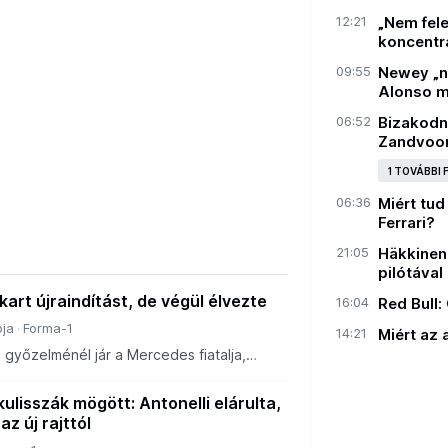
12:21
„Nem fele
koncentr
09:55
Newey „n
Alonso m
06:52
Bizakodn
Zandvoor
1 TOVÁBBI
06:36
Miért tud
Ferrari?
21:05
Häkkinen 
pilótával
kart újraindítást, de végül élvezte
16:04
Red Bull:
ja
Forma-1
14:21
Miért az
győzelménél jár a Mercedes fiatalja,
lassan a három győzelemnyihez közelít.
zgalom számára a futam végén, de
kulisszák mögött: Antonelli elárulta,
az új rajttól