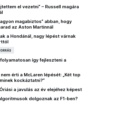
jtettem el vezetni” – Russell magára
ál
agyon magabiztos” abban, hogy
arad az Aston Martinnál
ak a Hondánál, nagy lépést várnak
ttól
 FORRÁS
 folyamatosan így fejleszteni a
nem érti a McLaren lépését: „Két top
 minek kockáztatni?”
 Óriási a javulás az év elejéhez képest
 algoritmusok dolgoznak az F1-ben?