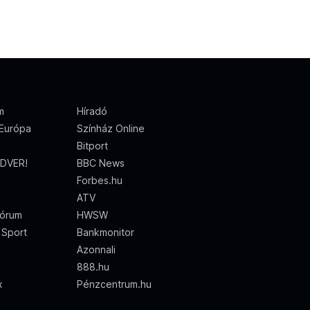
m
Híradó
Európa
Színház Online
Bitport
DVER!
BBC News
Forbes.hu
ATV
órum
HWSW
 Sport
Bankmonitor
Azonnali
888.hu
x
Pénzcentrum.hu