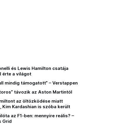
nelli és Lewis Hamilton csatája
l érte a világot
ull mindig támogatott” – Verstappen
oros” távozik az Aston Martintól
miltont az öltözködése miatt
 Kim Kardashian is szóba került
lóta az F1-ben: mennyire reális? –
 Grid