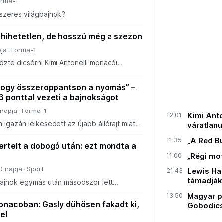
orma-1
tszeres világbajnok?
i hihetetlen, de hosszú még a szezon
ja
Forma-1
zte dicsérni Kimi Antonelli monacói
gyanakkor hangsúlyozta, hogy a
g korántsem dőlt el.
ogy összeroppantson a nyomás” –
6 ponttal vezeti a bajnokságot
 napja
Forma-1
12:01
Kimi Anto
 igazán lelkesedett az újabb állórajt miatt,
váratlanu
az utolsó köröket Monacóban.
11:35
„A Red B
ertelt a dobogó után: ezt mondta a
11:00
„Régi mot
0 napja
Sport
21:43
Lewis Ha
támadják,
bajnok egymás után másodszor lett
13:50
Magyar pi
nacoban: Gasly dühösen fakadt ki,
Gobodics
el