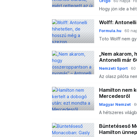
Origo
60 napja
F
Hogy jön ide a hé
Wolff: Antonell
Formula.hu
60 nap
Toto Wolff nem győ
teljesítményét, u
világbajnokság mé
„Nem akarom, h
Antonelli már 6
Nemzeti Sport
60
Az olasz pilóta nem
de aztán élvezte 
Hamilton nem k
Mercedesről
Magyar Nemzet
6
A hétszeres világ
második.
Büntetéseső Mo
Hamilton ünnep