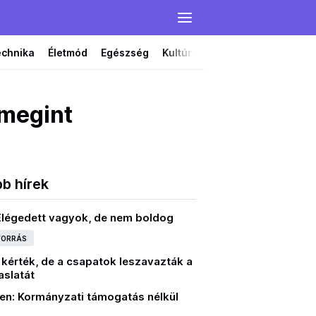
echnika
Életmód
Egészség
Kultúra
Film
Színház
 megint
bb hírek
 Elégedett vagyok, de nem boldog
 FORRÁS
 kérték, de a csapatok leszavazták a
vaslatát
en: Kormányzati támogatás nélkül