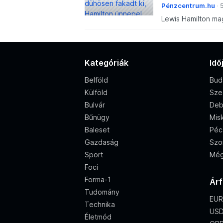
Pénzcentrum.hu
Lewis Hamilton ma
már a második a v
lát maga előtt.
Kategóriák
Idő
Belföld
Bud
Külföld
Sze
Bulvár
Deb
Bűnügy
Misk
Baleset
Péc
Gazdaság
Szo
Sport
Még
Foci
Forma-1
Ár
Tudomány
EUR
Technika
USD
Életmód