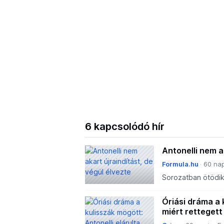
6 kapcsolódó hír
Antonelli nem a
Formula.hu
60 nap
Sorozatban ötödik 
előnye pedig már 
Volt ugyan némi i
Óriási dráma a 
összesség
miért rettegett 