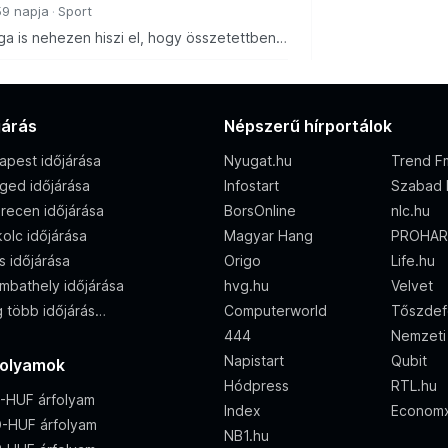
59 napja
Sport
ga is nehezen hiszi el, hogy összetettben
b-tabellán, és még szebb eredményeket
járás
Népszerű hírportálok
apest időjárása
Nyugat.hu
Trend F
ged időjárása
Infostart
Szabad 
recen időjárása
BorsOnline
nlc.hu
olc időjárása
Magyar Hang
PROHAR
s időjárása
Origo
Life.hu
mbathely időjárása
hvg.hu
Velvet
 több időjárás…
Computerworld
Tőszdef
444
Nemzeti
Napistart
Qubit
folyamok
Hódpress
RTL.hu
-HUF árfolyam
Index
Econom
-HUF árfolyam
NB1.hu