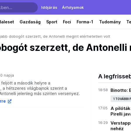
Időjárás
Árfolyamok
Baleset
Gazdaság
Sport
Foci
Forma-1
Tudomány
T
jabb dobogót szerzett, de Antonelli megint elérhetetlen volt
bogót szerzett, de Antonelli
0 napja
A legfrisse
 feljött a második helyre a
 a hétszeres világbajnok szerint a
18:58
Binotto:
ntonelli jelenleg más szinten versenyez.
1 TOVÁBBI
írre
17:05
A pilóták
Pirelli ja
16:29
Verstapp
nehéz