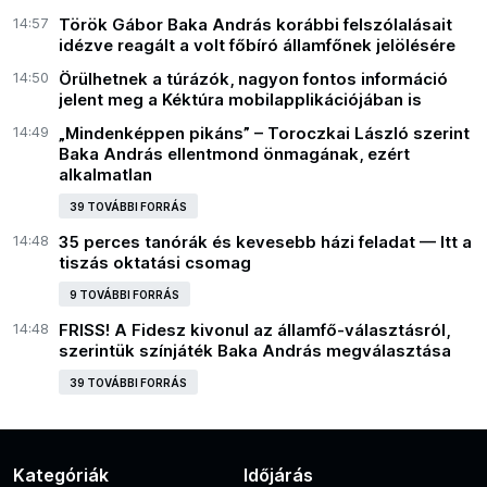
14:57
Török Gábor Baka András korábbi felszólalásait
idézve reagált a volt főbíró államfőnek jelölésére
14:50
Örülhetnek a túrázók, nagyon fontos információ
jelent meg a Kéktúra mobilapplikációjában is
14:49
„Mindenképpen pikáns” – Toroczkai László szerint
Baka András ellentmond önmagának, ezért
alkalmatlan
39 TOVÁBBI FORRÁS
14:48
35 perces tanórák és kevesebb házi feladat — Itt a
tiszás oktatási csomag
9 TOVÁBBI FORRÁS
14:48
FRISS! A Fidesz kivonul az államfő-választásról,
szerintük színjáték Baka András megválasztása
39 TOVÁBBI FORRÁS
Kategóriák
Időjárás