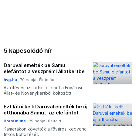
5 kapcsolódó hír
Daruval emelték be Samu
elefántot a veszprémi állatkertbe
hvg.hu
79 napja
Életmód
Az ötéves ázsiai hím elefánt a Fővárosi
Állat- és Növénykertből költözött
Veszprémbe. A
Ezt látni kell: Daruval emelték be új
otthonába Samut, az elefántot
BorsOnline
79 napja
Belföld
Kamerákon követték a fővárosi kedvenc
titkos költözését.