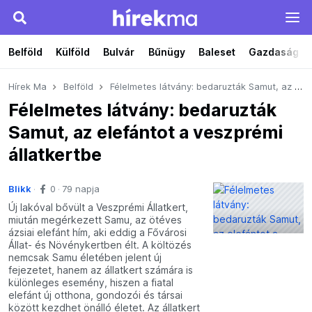
Belföld
Külföld
Bulvár
Bűnügy
Baleset
Gazdaság
Hírek Ma
Belföld
Félelmetes látvány: bedaruzták Samut, az elefántot a veszprémi állatkertbe
Félelmetes látvány: bedaruzták
Samut, az elefántot a veszprémi
állatkertbe
Blikk
0
79 napja
Új lakóval bővült a Veszprémi Állatkert,
miután megérkezett Samu, az ötéves
ázsiai elefánt hím, aki eddig a Fővárosi
Állat- és Növénykertben élt. A költözés
nemcsak Samu életében jelent új
fejezetet, hanem az állatkert számára is
különleges esemény, hiszen a fiatal
elefánt új otthona, gondozói és társai
között kezdhet önálló életet. Az állatkert