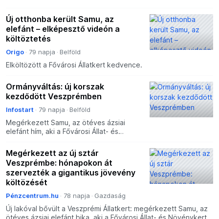
Új otthonba került Samu, az
elefánt – elképesztő videón a
költöztetés
Origo
79 napja
Belföld
Elköltözött a Fővárosi Állatkert kedvence.
Ormányváltás: új korszak
kezdődött Veszprémben
Infostart
79 napja
Belföld
Megérkezett Samu, az ötéves ázsiai
elefánt hím, aki a Fővárosi Állat- és
Növénykertből költözött Veszprémbe. A
fiatal elefánt számára most minden új
Megérkezett az új sztár
lesz: az otthona, a g
Veszprémbe: hónapokon át
szervezték a gigantikus jövevény
költözését
Pénzcentrum.hu
78 napja
Gazdaság
Új lakóval bővült a Veszprémi Állatkert: megérkezett Samu, az
ötéves ázsiai elefánt bika, aki a Fővárosi Állat- és Növénykert