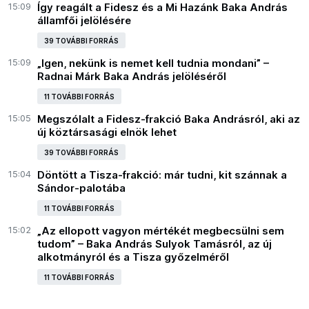
15:09
Így reagált a Fidesz és a Mi Hazánk Baka András
államfői jelölésére
39 TOVÁBBI FORRÁS
15:09
„Igen, nekünk is nemet kell tudnia mondani” –
Radnai Márk Baka András jelöléséről
11 TOVÁBBI FORRÁS
15:05
Megszólalt a Fidesz-frakció Baka Andrásról, aki az
új köztársasági elnök lehet
39 TOVÁBBI FORRÁS
15:04
Döntött a Tisza-frakció: már tudni, kit szánnak a
Sándor-palotába
11 TOVÁBBI FORRÁS
15:02
„Az ellopott vagyon mértékét megbecsülni sem
tudom” – Baka András Sulyok Tamásról, az új
alkotmányról és a Tisza győzelméről
11 TOVÁBBI FORRÁS