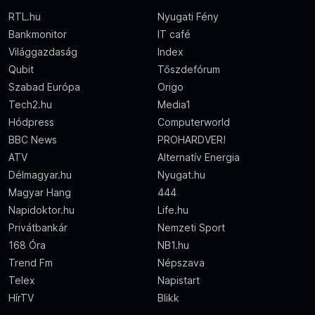
RTL.hu
Nyugati Fény
Bankmonitor
IT café
Világgazdaság
Index
Qubit
Tőszdefórum
Szabad Európa
Origo
Tech2.hu
Media1
Hódpress
Computerworld
BBC News
PROHARDVER!
ATV
Alternatív Energia
Délmagyar.hu
Nyugat.hu
Magyar Hang
444
Napidoktor.hu
Life.hu
Privátbankár
Nemzeti Sport
168 Óra
NB1.hu
Trend Fm
Népszava
Telex
Napistart
HírTV
Blikk