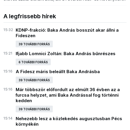
gondozásából költözött át új otthonába.
A legfrissebb hírek
15:32
KDNP-frakció: Baka András bosszút akar állni a
Fideszen
39 TOVÁBBI FORRÁS
15:21
Ifjabb Lomnici Zoltán: Baka András bűnrészes
6 TOVÁBBI FORRÁS
15:16
A Fidesz máris beleállt Baka Andrásba
39 TOVÁBBI FORRÁS
15:16
Már többször előfordult az elmúlt 36 évben az a
furcsa helyzet, ami Baka Andrással fog történni
kedden
39 TOVÁBBI FORRÁS
15:14
Nehezebb lesz a közlekedés augusztusban Pécs
környékén