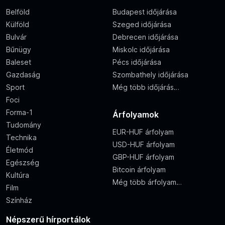
Belföld
Budapest időjárása
Külföld
Szeged időjárása
Bulvár
Debrecen időjárása
Bűnügy
Miskolc időjárása
Baleset
Pécs időjárása
Gazdaság
Szombathely időjárása
Sport
Még több időjárás…
Foci
Forma-1
Árfolyamok
Tudomány
EUR-HUF árfolyam
Technika
USD-HUF árfolyam
Életmód
GBP-HUF árfolyam
Egészség
Bitcoin árfolyam
Kultúra
Még több árfolyam…
Film
Színház
Népszerű hírportálok