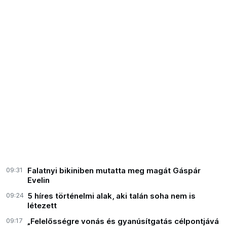
09:31
Falatnyi bikiniben mutatta meg magát Gáspár
Evelin
09:24
5 híres történelmi alak, aki talán soha nem is
létezett
09:17
„Felelősségre vonás és gyanúsítgatás célpontjává