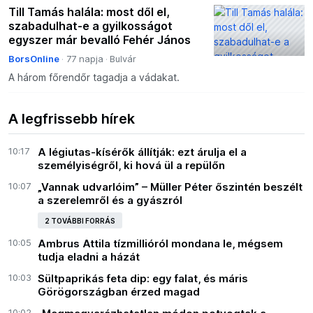
Till Tamás halála: most dől el,
szabadulhat-e a gyilkosságot
egyszer már bevalló Fehér János
BorsOnline
77 napja
Bulvár
A három főrendőr tagadja a vádakat.
A legfrissebb hírek
10:17
A légiutas-kísérők állítják: ezt árulja el a
személyiségről, ki hová ül a repülőn
10:07
„Vannak udvarlóim” – Müller Péter őszintén beszélt
a szerelemről és a gyászról
2 TOVÁBBI FORRÁS
10:05
Ambrus Attila tízmillióról mondana le, mégsem
tudja eladni a házát
10:03
Sültpaprikás feta dip: egy falat, és máris
Görögországban érzed magad
10:02