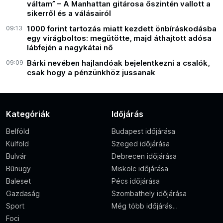
váltam” – A Manhattan gitárosa őszintén vallott a
sikerről és a válásairól
09:13
1000 forint tartozás miatt kezdett önbíráskodásba
egy virágboltos: megütötte, majd áthajtott adósa
lábfején a nagykátai nő
09:09
Bárki nevében hajlandóak bejelentkezni a csalók,
csak hogy a pénzünkhöz jussanak
Kategóriák
Időjárás
Belföld
Budapest időjárása
Külföld
Szeged időjárása
Bulvár
Debrecen időjárása
Bűnügy
Miskolc időjárása
Baleset
Pécs időjárása
Gazdaság
Szombathely időjárása
Sport
Még több időjárás…
Foci