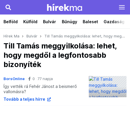
Belföld
Külföld
Bulvár
Bűnügy
Baleset
Gazdaság
Hírek Ma
Bulvár
Till Tamás meggyilkolása: lehet, hogy megdől a legfontosabb bizonyíték
Till Tamás meggyilkolása: lehet,
hogy megdől a legfontosabb
bizonyíték
BorsOnline
0
77 napja
Így vették rá Fehér Jánost a beismerő
vallomásra?
Tovább a teljes hírre