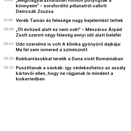
„Megmagyarázhatatlan módon potyogtak a
könnyeim” – sorsfordító pillanatról vallott
Demcsák Zsuzsa
10:00
Veréb Tamás és felesége nagy bejelentést tettek
09:48
„Öt évtized alatt ez nem sok!” – Mészáros Árpád
Zsolt szerint négy feleség ennyi idő alatt belefér
09:42
Udo szerelme is volt A klinika gyönyörű dajkája:
Ma fel sem ismered a színésznőt
09:36
Robbantásokkal terelik a Duna vizét Romániában
09:32
Pusztítanak a sáskák: így védekezhetsz az aszály
kártevői ellen, hogy ne rágjanak le mindent a
kiskertedben