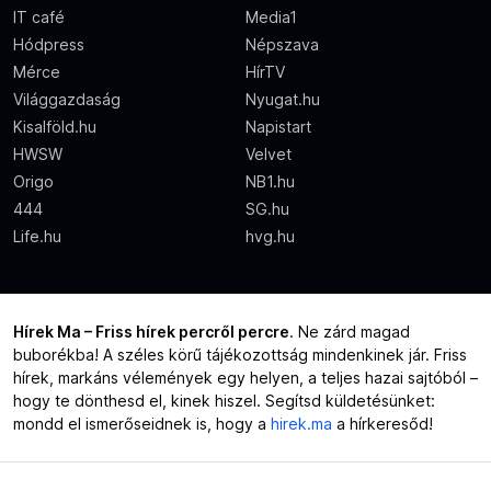
IT café
Media1
Hódpress
Népszava
Mérce
HírTV
Világgazdaság
Nyugat.hu
Kisalföld.hu
Napistart
HWSW
Velvet
Origo
NB1.hu
444
SG.hu
Life.hu
hvg.hu
Hírek Ma – Friss hírek percről percre
. Ne zárd magad
buborékba! A széles körű tájékozottság mindenkinek jár. Friss
hírek, markáns vélemények egy helyen, a teljes hazai sajtóból –
hogy te dönthesd el, kinek hiszel. Segítsd küldetésünket:
mondd el ismerőseidnek is, hogy a
hirek.ma
a hírkeresőd!