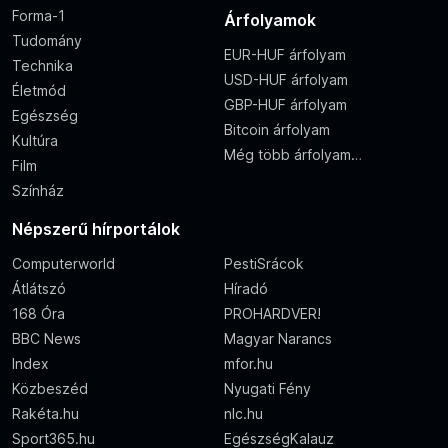
Forma-1
Árfolyamok
Tudomány
EUR-HUF árfolyam
Technika
USD-HUF árfolyam
Életmód
GBP-HUF árfolyam
Egészség
Bitcoin árfolyam
Kultúra
Még több árfolyam…
Film
Színház
Népszerű hírportálok
Computerworld
PestiSrácok
Átlátszó
Híradó
168 Óra
PROHARDVER!
BBC News
Magyar Narancs
Index
mfor.hu
Közbeszéd
Nyugati Fény
Rakéta.hu
nlc.hu
Sport365.hu
EgészségKalauz