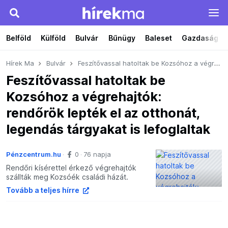
Belföld
Külföld
Bulvár
Bűnügy
Baleset
Gazdaság
Hírek Ma
Bulvár
Feszítővassal hatoltak be Kozsóhoz a végrehajtók: rendőrök lepték el az otthonát, legendás tárgyakat is lefoglaltak
Feszítővassal hatoltak be
Kozsóhoz a végrehajtók:
rendőrök lepték el az otthonát,
legendás tárgyakat is lefoglaltak
Pénzcentrum.hu
0
76 napja
Rendőri kísérettel érkező végrehajtók
szállták meg Kozsóék családi házát.
Tovább a teljes hírre