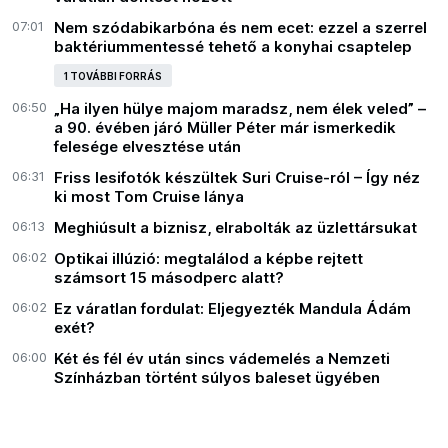
07:01
Nem szódabikarbóna és nem ecet: ezzel a szerrel
baktériummentessé tehető a konyhai csaptelep
1 TOVÁBBI FORRÁS
06:50
„Ha ilyen hülye majom maradsz, nem élek veled” –
a 90. évében járó Müller Péter már ismerkedik
felesége elvesztése után
06:31
Friss lesifotók készültek Suri Cruise-ról – Így néz
ki most Tom Cruise lánya
06:13
Meghiúsult a biznisz, elrabolták az üzlettársukat
06:02
Optikai illúzió: megtalálod a képbe rejtett
számsort 15 másodperc alatt?
06:02
Ez váratlan fordulat: Eljegyezték Mandula Ádám
exét?
06:00
Két és fél év után sincs vádemelés a Nemzeti
Színházban történt súlyos baleset ügyében