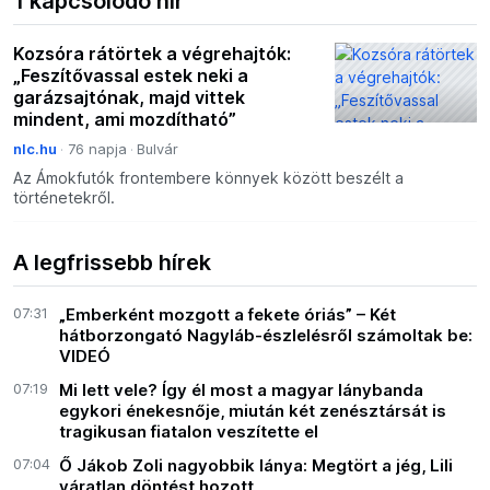
1 kapcsolódó hír
Kozsóra rátörtek a végrehajtók:
„Feszítővassal estek neki a
garázsajtónak, majd vittek
mindent, ami mozdítható”
nlc.hu
76 napja
Bulvár
Az Ámokfutók frontembere könnyek között beszélt a
történetekről.
A legfrissebb hírek
07:31
„Emberként mozgott a fekete óriás” – Két
hátborzongató Nagyláb-észlelésről számoltak be:
VIDEÓ
07:19
Mi lett vele? Így él most a magyar lánybanda
egykori énekesnője, miután két zenésztársát is
tragikusan fiatalon veszítette el
07:04
Ő Jákob Zoli nagyobbik lánya: Megtört a jég, Lili
váratlan döntést hozott