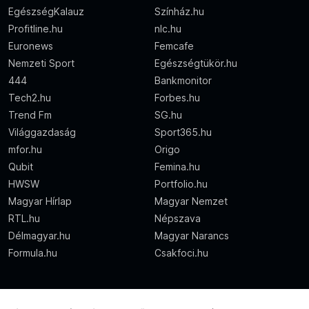
EgészségKalauz
Színház.hu
Profitline.hu
nlc.hu
Euronews
Femcafe
Nemzeti Sport
Egészségtükör.hu
444
Bankmonitor
Tech2.hu
Forbes.hu
Trend Fm
SG.hu
Világgazdaság
Sport365.hu
mfor.hu
Origo
Qubit
Femina.hu
HWSW
Portfolio.hu
Magyar Hírlap
Magyar Nemzet
RTL.hu
Népszava
Délmagyar.hu
Magyar Narancs
Formula.hu
Csakfoci.hu