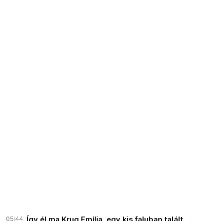
05:44
Így él ma Krug Emília, egy kis faluban talált