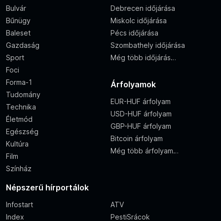
Bulvár
Debrecen időjárása
Bűnügy
Miskolc időjárása
Baleset
Pécs időjárása
Gazdaság
Szombathely időjárása
Sport
Még több időjárás…
Foci
Forma-1
Árfolyamok
Tudomány
EUR-HUF árfolyam
Technika
USD-HUF árfolyam
Életmód
GBP-HUF árfolyam
Egészség
Bitcoin árfolyam
Kultúra
Még több árfolyam…
Film
Színház
Népszerű hírportálok
Infostart
ATV
Index
PestiSrácok