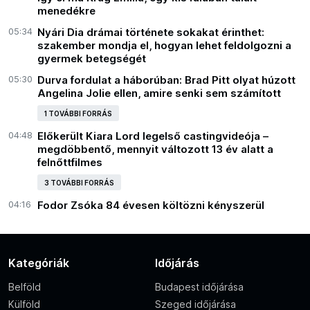
menedékre
05:34
Nyári Dia drámai története sokakat érinthet:
szakember mondja el, hogyan lehet feldolgozni a
gyermek betegségét
05:30
Durva fordulat a háborúban: Brad Pitt olyat húzott
Angelina Jolie ellen, amire senki sem számított
1 TOVÁBBI FORRÁS
04:48
Előkerült Kiara Lord legelső castingvideója –
megdöbbentő, mennyit változott 13 év alatt a
felnőttfilmes
3 TOVÁBBI FORRÁS
04:16
Fodor Zsóka 84 évesen költözni kényszerül
Kategóriák
Időjárás
Belföld
Budapest időjárása
Külföld
Szeged időjárása