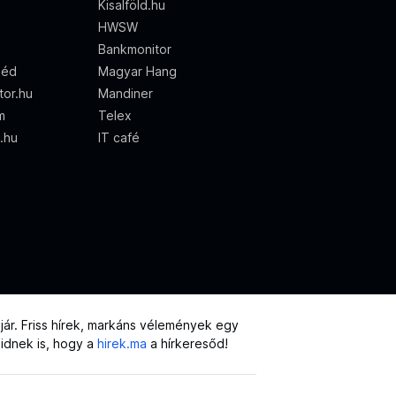
Kisalföld.hu
HWSW
Bankmonitor
zéd
Magyar Hang
tor.hu
Mandiner
m
Telex
o.hu
IT café
ár. Friss hírek, markáns vélemények egy
eidnek is, hogy a
hirek.ma
a hírkeresőd!