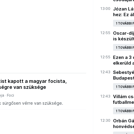
13:00
Józan Lás
hez: Ez á
1 TOVÁBBI
12:55
Oscar-díj
is készült
1 TOVÁBBI
12:55
Ezen a 3
elkerüld
12:43
Sebestyé
Budapest
ist kapott a magyar focista,
ségre van szüksége
1 TOVÁBBI
ja
Foci
12:43
Villám cs
futballm
 sürgősen vérre van szüksége.
1 TOVÁBBI
12:30
Orbán Gá
honvédsé