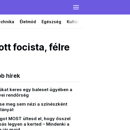
echnika
Életmód
Egészség
Kultúra
Film
Színház
t focista, félre
bb hírek
kat keres egy baleset ügyében a
ei rendőrség
se meg sem nézi a színészként
 lányát
ágot MOST ültesd el, hogy ősszel
ás legyen a kerted – Mindenki a
 jár majd