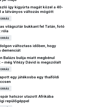
zló így kigyúrta magát közel a 40-
ll a látványos változás mögött
 FORRÁS
as világsztár bukkant fel Tatán, fotó
 róla
 FORRÁS
 dolgon változtass időben, hogy
 a demenciát
n Balázs bulija miatt megbénul
 – még Vitézy Dávid is megszólalt
 FORRÁS
apott egy játékosba egy thaiföldi
eccsen
 FORRÁS
spár hatszor utazott Afrikába
gi repülőgéppel