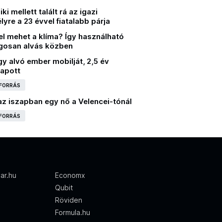
ki mellett talált rá az igazi
yre a 23 évvel fiatalabb párja
el mehet a klíma? Így használható
gosan alvás közben
gy alvó ember mobilját, 2,5 év
kapott
 FORRÁS
az iszapban egy nő a Velencei-tónál
 FORRÁS
ar.hu
Economx
Qubit
Röviden
Formula.hu