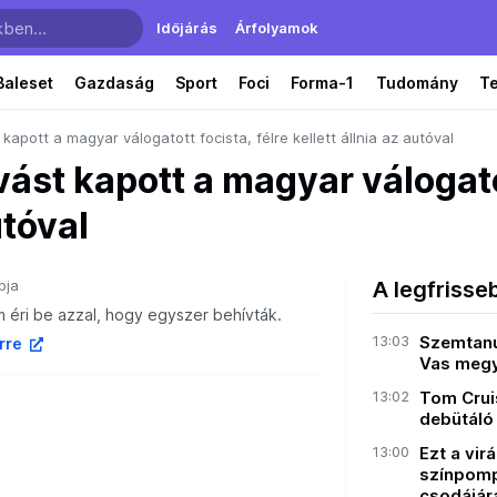
Időjárás
Árfolyamok
Baleset
Gazdaság
Sport
Foci
Forma-1
Tudomány
T
kapott a magyar válogatott focista, félre kellett állnia az autóval
ást kapott a magyar válogatot
utóval
pja
A legfrisse
 éri be azzal, hogy egyszer behívták.
13:03
Szemtanú
írre
Vas megy
13:02
Tom Crui
debütáló
13:00
Ezt a vir
színpomp
csodájára