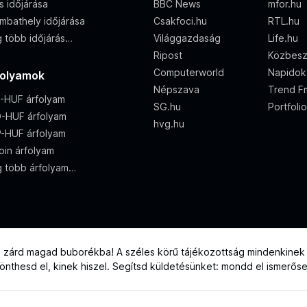
s időjárása
BBC News
mfor.hu
mbathely időjárása
Csakfoci.hu
RTL.hu
 több időjárás…
Világgazdaság
Life.hu
Ripost
Közbes
Computerworld
Napidok
folyamok
Népszava
Trend F
-HUF árfolyam
SG.hu
Portfoli
-HUF árfolyam
hvg.hu
-HUF árfolyam
oin árfolyam
 több árfolyam…
e zárd magad buborékba! A széles körű tájékozottság mindenkinek j
 dönthesd el, kinek hiszel. Segítsd küldetésünket: mondd el ismerős