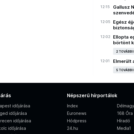
12:15
Gallusz Ni
szenvedél
12:05
Egész éjj
biztonsá
12:02
Ellopta e
börtönt 
2 TOVÁBBI
12:01
Elmerült 
5 TOVÁBBI
járás
Népszerű hírportálok
apest időjárása
Index
Délmagy
ged időjárása
Euronews
168 Óra
recen időjárása
Hódpress
Híradó
olc időjárása
24.hu
Media1