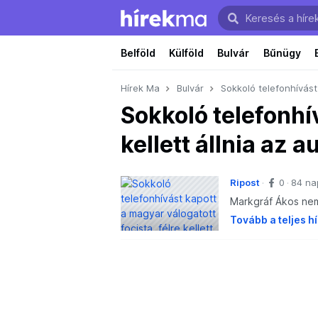
Belföld
Külföld
Bulvár
Bűnügy
Hírek Ma
Bulvár
Sokkoló telefonhívást 
Sokkoló telefonhív
kellett állnia az a
Ripost
0
84 na
Markgráf Ákos nem
Tovább a teljes h