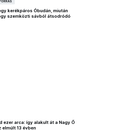
 FORRÁS
egy kerékpáros Óbudán, miután
 egy szemközti sávból átsodródó
d ezer arca: így alakult át a Nagy Ő
z elmúlt 13 évben