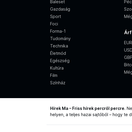
Baleset
Péc
Gazdaság
Szo
Sport
Még
Foci
Forma-1
Ár
Tudomány
EUR
Technika
USD
Életmód
GBP
Egészség
Bitc
Kultúra
Még
Film
Színház
Hírek Ma – Friss hírek percről percre
. N
helyen, a teljes hazai sajtóból – hogy te