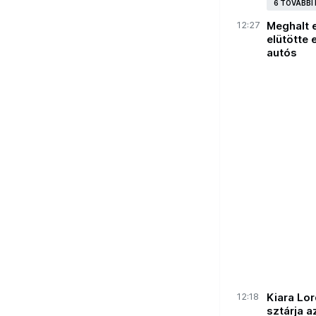
6 TOVÁBBI
12:27
Meghalt 
elütötte
autós
12:18
Kiara Lor
sztárja a