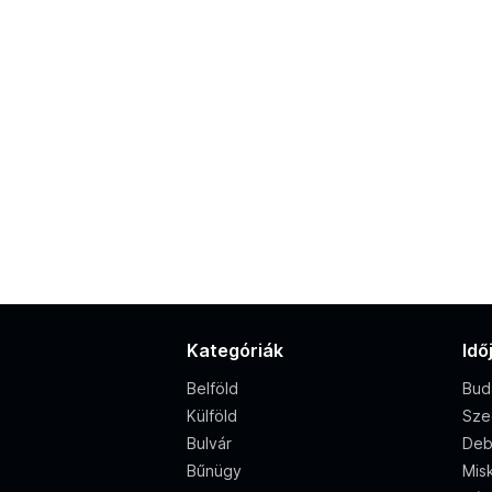
Kategóriák
Idő
Belföld
Bud
Külföld
Sze
Bulvár
Deb
Bűnügy
Misk