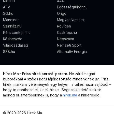
Media1
444
ATV
Egészségtükör.hu
SG.hu
Origo
Mandiner
Magyar Nemzet
Színház.hu
Röviden
Pénzcentrum.hu
Csakfoci.hu
Közbeszéd
Népszava
Világgazdaság
Nemzeti Sport
888.hu
Alternatív Energia
Hírek Ma – Friss hírek percről percre
. Ne zárd magad
buborékba! A széles körű tájékozottság mindenkinek jár. Friss
hírek, markáns vélemények egy helyen, a teljes hazai sajtóból –
hogy te dönthesd el, kinek hiszel. Segítsd küldetésünket:
mondd el ismerőseidnek is, hogy a
hirek.ma
a hírkeresőd!
© 2020-2026 Hírek Ma