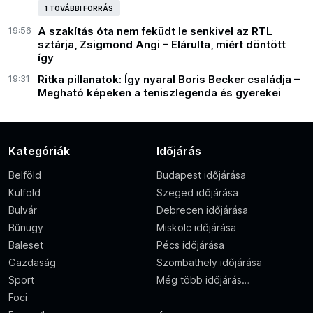
1 TOVÁBBI FORRÁS
19:56
A szakítás óta nem feküdt le senkivel az RTL
sztárja, Zsigmond Angi – Elárulta, miért döntött
így
19:31
Ritka pillanatok: Így nyaral Boris Becker családja –
Megható képeken a teniszlegenda és gyerekei
Kategóriák
Időjárás
Belföld
Budapest időjárása
Külföld
Szeged időjárása
Bulvár
Debrecen időjárása
Bűnügy
Miskolc időjárása
Baleset
Pécs időjárása
Gazdaság
Szombathely időjárása
Sport
Még több időjárás…
Foci