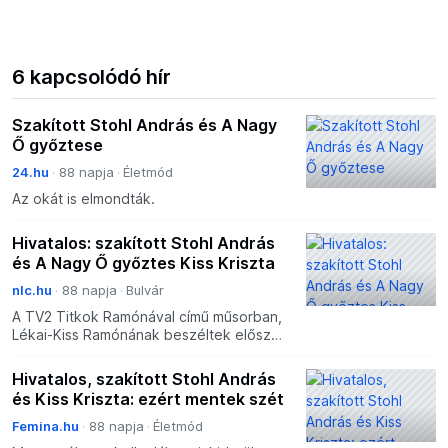
6 kapcsolódó hír
Szakított Stohl András és A Nagy
Ő győztese
24.hu
88 napja
Életmód
Az okát is elmondták.
Hivatalos: szakított Stohl András
és A Nagy Ő győztes Kiss Kriszta
nlc.hu
88 napja
Bulvár
A TV2 Titkok Ramónával című műsorban,
Lékai-Kiss Ramónának beszéltek először
arról, hogy miért és hogyan szakítottak.
Hivatalos, szakított Stohl András
és Kiss Kriszta: ezért mentek szét
Femina.hu
88 napja
Életmód