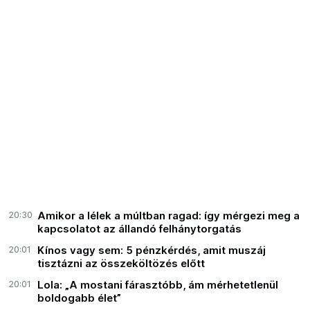
20:30
Amikor a lélek a múltban ragad: így mérgezi meg a
kapcsolatot az állandó felhánytorgatás
20:01
Kínos vagy sem: 5 pénzkérdés, amit muszáj
tisztázni az összeköltözés előtt
20:01
Lola: „A mostani fárasztóbb, ám mérhetetlenül
boldogabb élet”