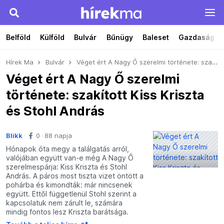
Belföld
Külföld
Bulvár
Bűnügy
Baleset
Gazdaság
Hírek Ma
Bulvár
Véget ért A Nagy Ő szerelmi története: szakított Kiss Kriszta és Stohl András
Véget ért A Nagy Ő szerelmi
története: szakított Kiss Kriszta
és Stohl András
Blikk
0
88 napja
Hónapok óta megy a találgatás arról,
valójában együtt van-e még A Nagy Ő
szerelmespárja: Kiss Kriszta és Stohl
András. A páros most tiszta vizet öntött a
pohárba és kimondták: már nincsenek
együtt. Ettől függetlenül Stohl szerint a
kapcsolatuk nem zárult le, számára
mindig fontos lesz Kriszta barátsága.