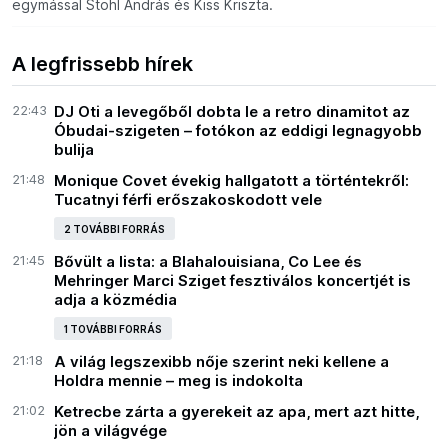
egymással Stohl András és Kiss Kriszta.
A legfrissebb hírek
22:43
DJ Oti a levegőből dobta le a retro dinamitot az
Óbudai-szigeten – fotókon az eddigi legnagyobb
bulija
21:48
Monique Covet évekig hallgatott a történtekről:
Tucatnyi férfi erőszakoskodott vele
2 TOVÁBBI FORRÁS
21:45
Bővült a lista: a Blahalouisiana, Co Lee és
Mehringer Marci Sziget fesztiválos koncertjét is
adja a közmédia
1 TOVÁBBI FORRÁS
21:18
A világ legszexibb nője szerint neki kellene a
Holdra mennie – meg is indokolta
21:02
Ketrecbe zárta a gyerekeit az apa, mert azt hitte,
jön a világvége