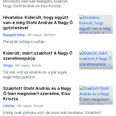
Mostantól nem kell találgatni, kiderült,
hogy Stohl András és Kiss Kriszta
szakítottak.
Hivatalos: Kiderült, hogy együtt
van-e még Stohl András A Nagy Ő
győztesével
Nyugati Fény
88 napja
Belföld
Pletykák eddig is voltak.
Kiderült, miért szakított A Nagy Ő
szerelmespárja
Origo
88 napja
Bulvár
Túl sok volt az elvárás és a pár egyik
tagja még gyászol.
Szakított Stohl András és a Nagy
Ő-ben megismert szerelme, Kiss
Kriszta
Life.hu
88 napja
Bulvár
Eddig csak pletyka volt, de most már hivatalos. Szakított