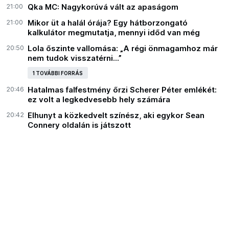
21:00
Qka MC: Nagykorúvá vált az apaságom
21:00
Mikor üt a halál órája? Egy hátborzongató
kalkulátor megmutatja, mennyi időd van még
20:50
Lola őszinte vallomása: „A régi önmagamhoz már
nem tudok visszatérni...”
1 TOVÁBBI FORRÁS
20:46
Hatalmas falfestmény őrzi Scherer Péter emlékét:
ez volt a legkedvesebb hely számára
20:42
Elhunyt a közkedvelt színész, aki egykor Sean
Connery oldalán is játszott