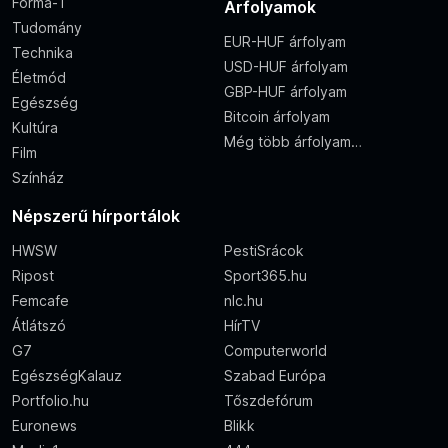
Forma-1
Árfolyamok
Tudomány
EUR-HUF árfolyam
Technika
USD-HUF árfolyam
Életmód
GBP-HUF árfolyam
Egészség
Bitcoin árfolyam
Kultúra
Még több árfolyam…
Film
Színház
Népszerű hírportálok
HWSW
PestiSrácok
Ripost
Sport365.hu
Femcafe
nlc.hu
Átlátszó
HírTV
G7
Computerworld
EgészségKalauz
Szabad Európa
Portfolio.hu
Tőszdefórum
Euronews
Blikk