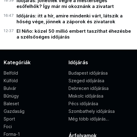
18:39
Időjárás: jöhetnek végre a mesterséges
esőfelhők? Így már mi okoznánk a zivatart
16:47
Időjárás: itt a hír, amire mindenki várt, látszik a
hőség vége, jönnek a záporok és zivatarok
12:37
El Niño: közel 50 millió embert taszíthat éhezésbe
a szélsőséges időjárás
Kategóriák
Időjárás
Belföld
Budapest időjárása
Külföld
Szeged időjárása
Bulvár
Debrecen időjárása
Bűnügy
Miskolc időjárása
Baleset
Pécs időjárása
Gazdaság
Szombathely időjárása
Sport
Még több időjárás…
Foci
Forma-1
Árfolyamok