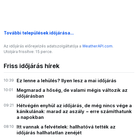
További települések időjárása…
Az időjárás előrejelzés adatszolgáltatója a
WeatherAPI.com
.
Utoljára frissítve: 15 perce.
Friss időjárás hírek
10:39
Ez lenne a lehülés? Ilyen lesz a mai időjárás
10:01
Megmarad a hőség, de valami mégis változik az
időjárásban
09:21
Hétvégén enyhül az időjárás, de még nincs vége a
kánikulának: marad az aszály − erre számíthatunk
a napokban
08:10
Itt vannak a felvételek: hallhatóvá tették az
időjárás hallhatatlan zenéjét