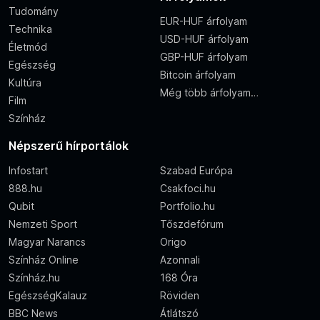
Tudomány
EUR-HUF árfolyam
Technika
USD-HUF árfolyam
Életmód
GBP-HUF árfolyam
Egészség
Bitcoin árfolyam
Kultúra
Még több árfolyam…
Film
Színház
Népszerű hírportálok
Infostart
Szabad Európa
888.hu
Csakfoci.hu
Qubit
Portfolio.hu
Nemzeti Sport
Tőszdefórum
Magyar Narancs
Origo
Színház Online
Azonnali
Színház.hu
168 Óra
EgészségKalauz
Röviden
BBC News
Átlátszó