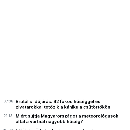
07:38
Brutális időjárás: 42 fokos hőséggel és
zivatarokkal tetőzik a kánikula csütörtökön
21:13
Miért sújtja Magyarországot a meteorológusok
által a vártnál nagyobb hőség?