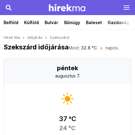
Belföld
Külföld
Bulvár
Bűnügy
Baleset
Gazdaság
Hírek Ma
Időjárás
Szekszárd
Szekszárd időjárása
Most:
32.8 °C
napos.
péntek
augusztus 7.
37 °C
24 °C