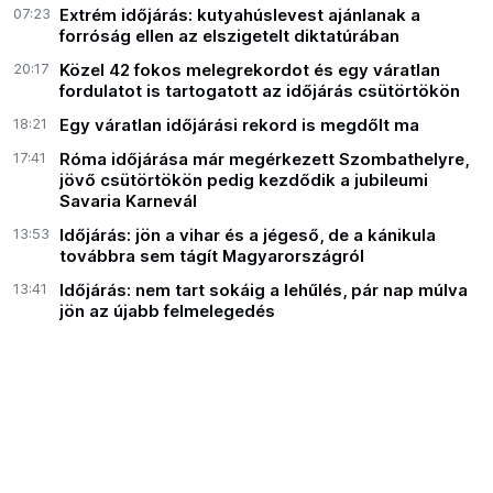
07:23
Extrém időjárás: kutyahúslevest ajánlanak a
forróság ellen az elszigetelt diktatúrában
20:17
Közel 42 fokos melegrekordot és egy váratlan
fordulatot is tartogatott az időjárás csütörtökön
18:21
Egy váratlan időjárási rekord is megdőlt ma
17:41
Róma időjárása már megérkezett Szombathelyre,
jövő csütörtökön pedig kezdődik a jubileumi
Savaria Karnevál
13:53
Időjárás: jön a vihar és a jégeső, de a kánikula
továbbra sem tágít Magyarországról
13:41
Időjárás: nem tart sokáig a lehűlés, pár nap múlva
jön az újabb felmelegedés