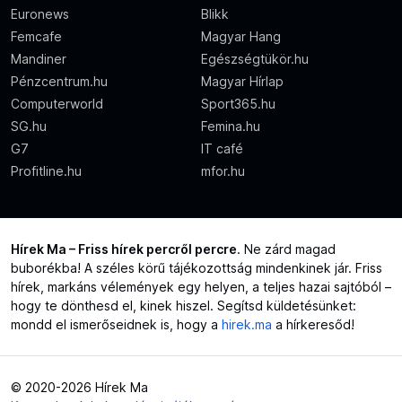
Euronews
Blikk
Femcafe
Magyar Hang
Mandiner
Egészségtükör.hu
Pénzcentrum.hu
Magyar Hírlap
Computerworld
Sport365.hu
SG.hu
Femina.hu
G7
IT café
Profitline.hu
mfor.hu
Hírek Ma – Friss hírek percről percre
. Ne zárd magad
buborékba! A széles körű tájékozottság mindenkinek jár. Friss
hírek, markáns vélemények egy helyen, a teljes hazai sajtóból –
hogy te dönthesd el, kinek hiszel. Segítsd küldetésünket:
mondd el ismerőseidnek is, hogy a
hirek.ma
a hírkeresőd!
© 2020-2026 Hírek Ma