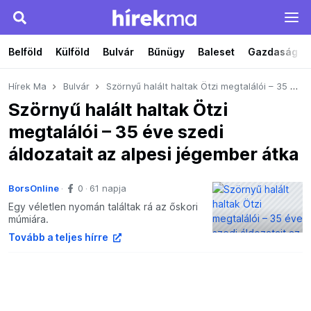
Belföld
Külföld
Bulvár
Bűnügy
Baleset
Gazdaság
Hírek Ma
Bulvár
Szörnyű halált haltak Ötzi megtalálói – 35 éve szedi áldozatait az alpesi jégember átka
Szörnyű halált haltak Ötzi
megtalálói – 35 éve szedi
áldozatait az alpesi jégember átka
BorsOnline
0
61 napja
Egy véletlen nyomán találtak rá az őskori
múmiára.
Tovább a teljes hírre