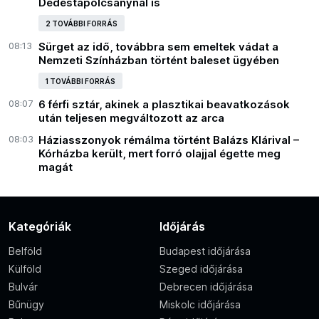
Dédestapolcsánynál is
2 TOVÁBBI FORRÁS
08:13
Sürget az idő, továbbra sem emeltek vádat a
Nemzeti Színházban történt baleset ügyében
1 TOVÁBBI FORRÁS
08:07
6 férfi sztár, akinek a plasztikai beavatkozások
után teljesen megváltozott az arca
08:03
Háziasszonyok rémálma történt Balázs Klárival –
Kórházba került, mert forró olajjal égette meg
magát
Kategóriák
Időjárás
Belföld
Budapest időjárása
Külföld
Szeged időjárása
Bulvár
Debrecen időjárása
Bűnügy
Miskolc időjárása