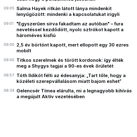
09:05
Salma Hayek ritkán látott lánya mindenkit
lenyűgözött: mindenki a kapcsolatukat irigyli
09:01
"Egyszerűen sírva fakadtam az autóban" – fura
nevetéssel kezdődött, nyolc sztrókot kapott a
hároméves kisfiú
09:00
2,5 év börtönt kapott, mert ellopott egy 30 ezres
mobilt
09:00
Titkos szerelmek és törött kordonok: így élték
meg a Shygys tagjai a 90-es évek őrületét
08:57
Tóth Ildikót félti az édesanyja: „Tart tőle, hogy a
közéleti szerepvállalásom miatt bajom eshet”
08:34
Gelencsér Tímea elárulta, mi a legnagyobb kihívás
a megújult Aktív vezetésében