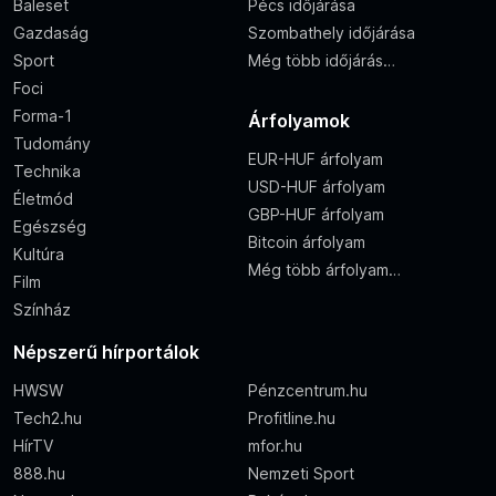
Baleset
Pécs időjárása
Gazdaság
Szombathely időjárása
Sport
Még több időjárás…
Foci
Forma-1
Árfolyamok
Tudomány
EUR-HUF árfolyam
Technika
USD-HUF árfolyam
Életmód
GBP-HUF árfolyam
Egészség
Bitcoin árfolyam
Kultúra
Még több árfolyam…
Film
Színház
Népszerű hírportálok
HWSW
Pénzcentrum.hu
Tech2.hu
Profitline.hu
HírTV
mfor.hu
888.hu
Nemzeti Sport