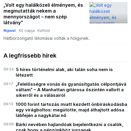
„Volt egy halálközeli élményem, és
megmutatták nekem a
mennyországot – nem szép
látvány”
Ripost
60 napja
Külföld
Hátborzongató látomásai voltak a hölgynek.
A legfrissebb hírek
09:24
5 híres történelmi alak, aki talán soha nem is
létezett
09:17
„Felelősségre vonás és gyanúsítgatás célpontjává
váltam” – A Manhattan gitárosa őszintén vallott a
sikerről és a válásairól
09:13
1000 forint tartozás miatt kezdett önbíráskodásba
egy virágboltos: megütötte, majd áthajtott adósa
lábfején a nagykátai nő
09:09
Bárki nevében hajlandóak bejelentkezni a csalók,
csak hogy a pénzünkhöz jussanak