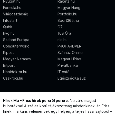
Nyugat.hu
Rakéta.hu
Formula.hu
Magyar Hang
Világgazdaság
Portfolio.hu
Infostart
Sport365.hu
Qubit
G7
hvg.hu
168 Óra
Szabad Európa
nlc.hu
Computerworld
PROHARDVER!
Ripost
Színház Online
Magyar Narancs
Magyar Hírlap
Bitport
Privátbankár
Napidoktor.hu
IT café
Csakfoci.hu
EgészségKalauz
Hírek Ma – Friss hírek percről percre
. Ne zárd magad
buborékba! A széles körű tájékozottság mindenkinek jár. Friss
hírek, markáns vélemények egy helyen, a teljes hazai sajtóból –