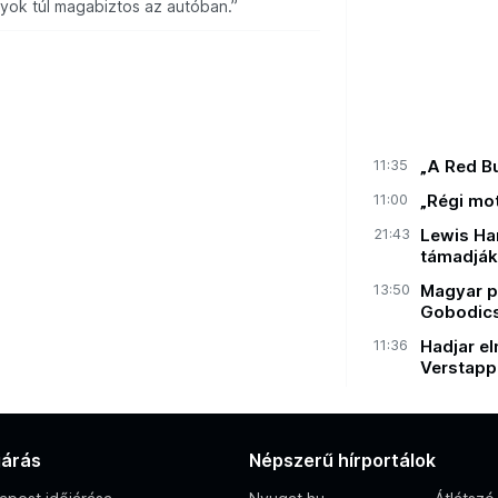
yok túl magabiztos az autóban.”
11:35
„A Red B
11:00
„Régi mot
21:43
Lewis Ha
támadják,
13:50
Magyar pi
Gobodics
11:36
Hadjar el
Verstapp
járás
Népszerű hírportálok