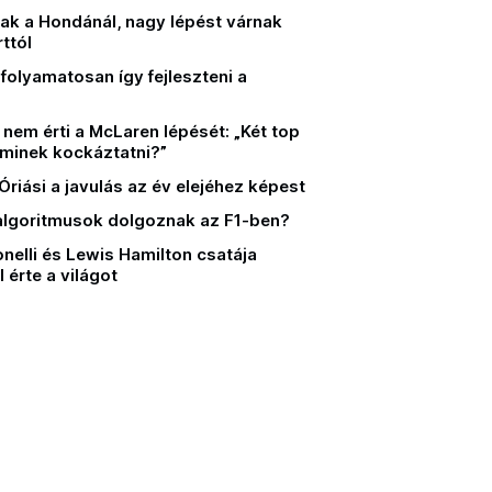
ak a Hondánál, nagy lépést várnak
ttól
 folyamatosan így fejleszteni a
nem érti a McLaren lépését: „Két top
 minek kockáztatni?”
 Óriási a javulás az év elejéhez képest
 algoritmusok dolgoznak az F1-ben?
nelli és Lewis Hamilton csatája
l érte a világot