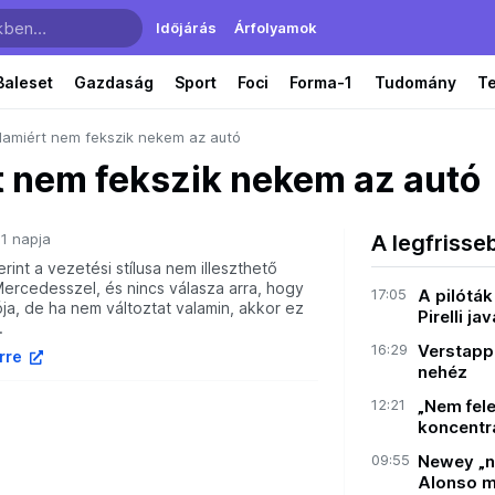
Időjárás
Árfolyamok
Baleset
Gazdaság
Sport
Foci
Forma-1
Tudomány
T
alamiért nem fekszik nekem az autó
t nem fekszik nekem az autó
1 napja
A legfrisse
rint a vezetési stílusa nem illeszthető
ercedesszel, és nincs válasza arra, hogy
17:05
A pilóták
ója, de ha nem változtat valamin, akkor ez
Pirelli ja
.
16:29
Verstapp
írre
nehéz
12:21
„Nem fele
koncentr
09:55
Newey „n
Alonso m