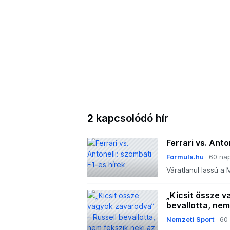
2 kapcsolódó hír
Ferrari vs. Anto
Formula.hu
60 nap
Váratlanul lassú a
Verstappen újra er
szólt a szombat.
„Kicsit össze v
bevallotta, nem
Nemzeti Sport
60