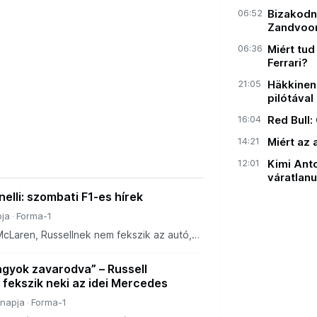
06:52
Bizakodn
Zandvoor
06:36
Miért tud
Ferrari?
21:05
Häkkinen 
pilótával
16:04
Red Bull:
14:21
Miért az
12:01
Kimi Anto
váratlanu
nelli: szombati F1-es hírek
ja
Forma-1
 McLaren, Russellnek nem fekszik az autó,
őre kapott, Antonelli szárnyal. Ezekről
agyok zavarodva” – Russell
 fekszik neki az idei Mercedes
 napja
Forma-1