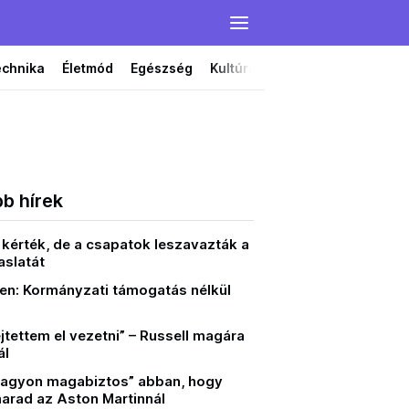
echnika
Életmód
Egészség
Kultúra
Film
Színház
bb hírek
 kérték, de a csapatok leszavazták a
vaslatát
en: Kormányzati támogatás nélkül
jtettem el vezetni” – Russell magára
ál
agyon magabiztos” abban, hogy
arad az Aston Martinnál