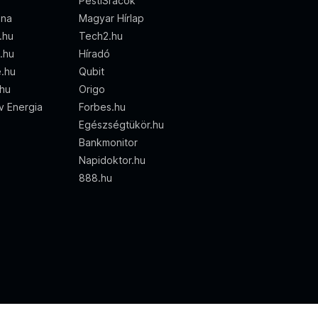
PestiSrácok
ena
Magyar Hírlap
d.hu
Tech2.hu
o.hu
Híradó
e.hu
Qubit
.hu
Origo
ív Energia
Forbes.hu
Egészségtükör.hu
Bankmonitor
Napidoktor.hu
888.hu