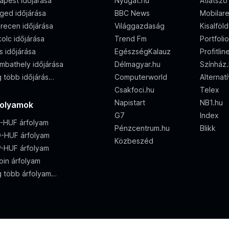
apest időjárása
Nyugat.hu
Átlátszó
ged időjárása
BBC News
Mobilar
recen időjárása
Világgazdaság
Kisalföl
olc időjárása
Trend Fm
Portfoli
s időjárása
EgészségKalauz
Profitlin
mbathely időjárása
Délmagyar.hu
Színház
 több időjárás…
Computerworld
Alternat
Csakfoci.hu
Telex
Napistart
NB1.hu
folyamok
G7
Index
-HUF árfolyam
Pénzcentrum.hu
Blikk
-HUF árfolyam
Közbeszéd
-HUF árfolyam
oin árfolyam
 több árfolyam…