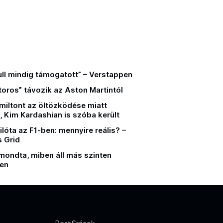
ull mindig támogatott” – Verstappen
oros” távozik az Aston Martintól
miltont az öltözködése miatt
 Kim Kardashian is szóba került
lóta az F1-ben: mennyire reális? –
 Grid
mondta, miben áll más szinten
en