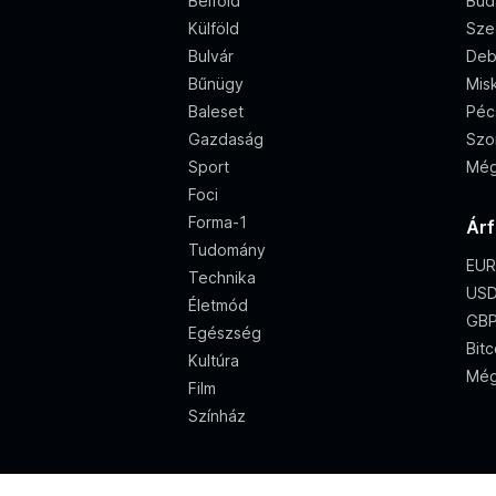
Belföld
Bud
Külföld
Sze
Bulvár
Deb
Bűnügy
Misk
Baleset
Péc
Gazdaság
Szo
Sport
Még
Foci
Forma-1
Ár
Tudomány
EUR
Technika
USD
Életmód
GBP
Egészség
Bitc
Kultúra
Még
Film
Színház