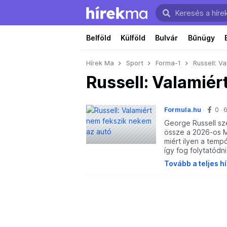
Belföld
Külföld
Bulvár
Bűnügy
Hírek Ma
Sport
Forma-1
Russell: V
Russell: Valamiér
Formula.hu
0
6
George Russell sze
össze a 2026-os M
miért ilyen a temp
így fog folytatódni
Tovább a teljes h