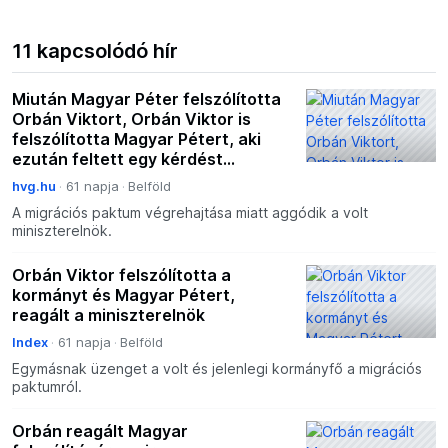
11 kapcsolódó hír
Miután Magyar Péter felszólította
Orbán Viktort, Orbán Viktor is
felszólította Magyar Pétert, aki
ezután feltett egy kérdést
Orbánnak
hvg.hu
61 napja
Belföld
A migrációs paktum végrehajtása miatt aggódik a volt
miniszterelnök.
Orbán Viktor felszólította a
kormányt és Magyar Pétert,
reagált a miniszterelnök
Index
61 napja
Belföld
Egymásnak üzenget a volt és jelenlegi kormányfő a migrációs
paktumról.
Orbán reagált Magyar