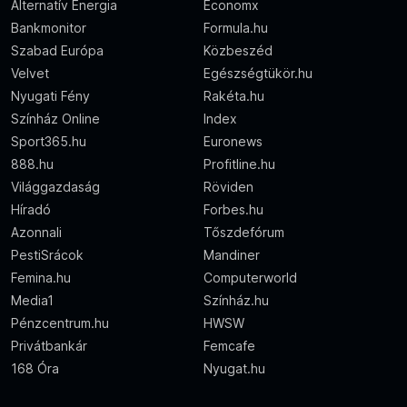
Alternatív Energia
Economx
Bankmonitor
Formula.hu
Szabad Európa
Közbeszéd
Velvet
Egészségtükör.hu
Nyugati Fény
Rakéta.hu
Színház Online
Index
Sport365.hu
Euronews
888.hu
Profitline.hu
Világgazdaság
Röviden
Híradó
Forbes.hu
Azonnali
Tőszdefórum
PestiSrácok
Mandiner
Femina.hu
Computerworld
Media1
Színház.hu
Pénzcentrum.hu
HWSW
Privátbankár
Femcafe
168 Óra
Nyugat.hu