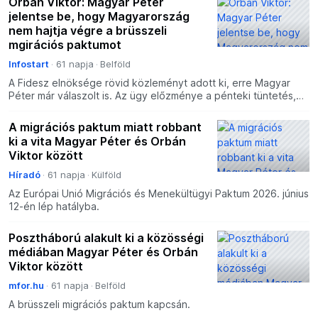
Orbán Viktor: Magyar Péter
jelentse be, hogy Magyarország
nem hajtja végre a brüsszeli
mgirációs paktumot
Infostart
61 napja
Belföld
A Fidesz elnöksége rövid közleményt adott ki, erre Magyar
Péter már válaszolt is. Az ügy előzménye a pénteki tüntetés,
amelyen a megjelentek a jövő héten élesedő migráció
A migrációs paktum miatt robbant
ki a vita Magyar Péter és Orbán
Viktor között
Híradó
61 napja
Külföld
Az Európai Unió Migrációs és Menekültügyi Paktum 2026. június
12-én lép hatályba.
Posztháború alakult ki a közösségi
médiában Magyar Péter és Orbán
Viktor között
mfor.hu
61 napja
Belföld
A brüsszeli migrációs paktum kapcsán.