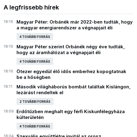
A legfrissebb hírek
18:16
Magyar Péter: Orbánék már 2022-ben tudták, hogy
a magyar energiarendszer a végnapjait éli
4 TOVÁBBI FORRÁS
18:16
Magyar Péter szerint Orbánék négy éve tudták,
hogy az áramhálózat a végnapjait éli
4 TOVÁBBI FORRÁS
18:16
Ötezer egyedül élő idős emberhez kopogtatnak
be a hőségben
18:11
Második világháborús bombát találtak Kislángon,
lezárást rendeltek el
2 TOVÁBBI FORRÁS
18:09
Erdőtűzben meghalt egy férfi Kiskunfélegyháza
külterületén
4 TOVÁBBI FORRÁS
18:04
Szexuális együttlétre invitál az orosz