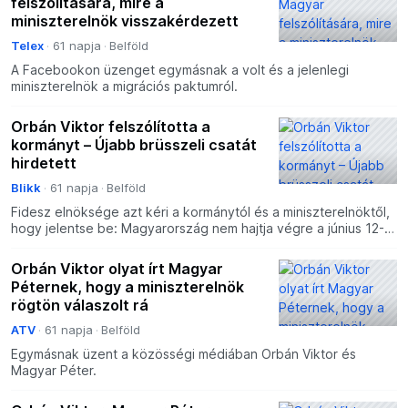
felszólítására, mire a
miniszterelnök visszakérdezett
Telex
61 napja
Belföld
A Facebookon üzenget egymásnak a volt és a jelenlegi
miniszterelnök a migrációs paktumról.
Orbán Viktor felszólította a
kormányt – Újabb brüsszeli csatát
hirdetett
Blikk
61 napja
Belföld
Fidesz elnöksége azt kéri a kormánytól és a miniszterelnöktől,
hogy jelentse be: Magyarország nem hajtja végre a június 12-
én hatályba lépő brüsszeli migrációs paktumot.
Orbán Viktor olyat írt Magyar
Péternek, hogy a miniszterelnök
rögtön válaszolt rá
ATV
61 napja
Belföld
Egymásnak üzent a közösségi médiában Orbán Viktor és
Magyar Péter.