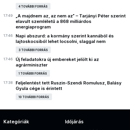
4 TOVÁBBI FORRÁS
17:49
„A majdnem az, az nem az” – Tarjányi Péter szerint
elavult szemléletű a 868 milliárdos
energiaprogram
17:46
Napi abszurd: a kormány szerint kannából és
lajtoskocsiból lehet locsolni, slaggal nem
3 TOVÁBBI FORRÁS
17:46
Új feladatokra új embereket jelölt ki az
agrárminiszter
1 TOVÁBBI FORRÁS
17:38
Feljelentést tett Ruszin-Szendi Romulusz, Balásy
Gyula cége is érintett
10 TOVÁBBI FORRÁS
Kategóriák
Időjárás