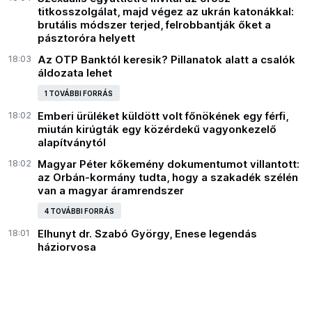
titkosszolgálat, majd végez az ukrán katonákkal:
brutális módszer terjed, felrobbantják őket a
pásztoróra helyett
18:03
Az OTP Banktól keresik? Pillanatok alatt a csalók
áldozata lehet
1 TOVÁBBI FORRÁS
18:02
Emberi ürüléket küldött volt főnökének egy férfi,
miután kirúgták egy közérdekű vagyonkezelő
alapítványtól
18:02
Magyar Péter kőkemény dokumentumot villantott:
az Orbán-kormány tudta, hogy a szakadék szélén
van a magyar áramrendszer
4 TOVÁBBI FORRÁS
18:01
Elhunyt dr. Szabó György, Enese legendás
háziorvosa