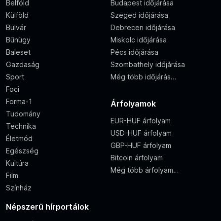
Belföld
Budapest időjárása
Külföld
Szeged időjárása
Bulvár
Debrecen időjárása
Bűnügy
Miskolc időjárása
Baleset
Pécs időjárása
Gazdaság
Szombathely időjárása
Sport
Még több időjárás…
Foci
Forma-1
Árfolyamok
Tudomány
EUR-HUF árfolyam
Technika
USD-HUF árfolyam
Életmód
GBP-HUF árfolyam
Egészség
Bitcoin árfolyam
Kultúra
Még több árfolyam…
Film
Színház
Népszerű hírportálok