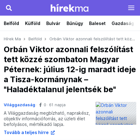
Belföld
Külföld
Bulvár
Bűnügy
Baleset
Gazdaság
Hírek Ma
Belföld
Orbán Viktor azonnali felszólítást tett közzé szombaton Magyar Péternek: július 12-ig maradt ideje a Tisza-kormánynak – "Haladéktalanul jelentsék be"
Orbán Viktor azonnali felszólítást
tett közzé szombaton Magyar
Péternek: július 12-ig maradt ideje
a Tisza-kormánynak –
"Haladéktalanul jelentsék be"
Világgazdaság
0
61 napja
A Világgazdaság megbízható, naprakész,
objektív információforrás, az üzleti élet
befolyásos, mértékadó lapja.
Tovább a teljes hírre