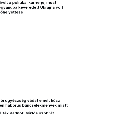
velt a politikai karrierje, most
ógyanúba keveredett Ukrajna volt
őhelyettese
ói ügyészség vádat emelt húsz
len háborús bűncselekmények miatt
lták Radnóti Miklós szobrát