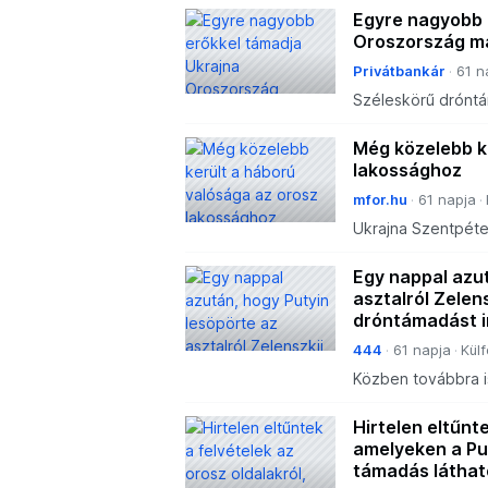
Egyre nagyobb 
Oroszország má
Privátbankár
61 n
Széleskörű dróntá
Még közelebb k
lakossághoz
mfor.hu
61 napja
Ukrajna Szentpéte
Egy nappal azut
asztalról Zelen
dróntámadást i
ellen
444
61 napja
Külf
Közben továbbra i
Hirtelen eltűnte
amelyeken a Put
támadás láthat