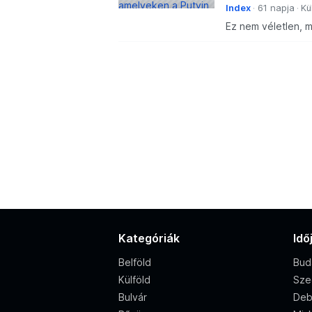
Index
61 napja
Kü
Ez nem véletlen, 
Kategóriák
Idő
Belföld
Bud
Külföld
Sze
Bulvár
Deb