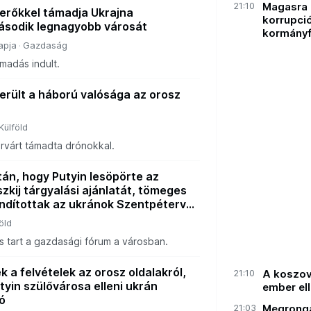
21:10
Magasra í
erőkkel támadja Ukrajna
korrupci
sodik legnagyobb városát
kormányf
apja
Gazdaság
madás indult.
erült a háború valósága az orosz
Külföld
rvárt támadta drónokkal.
án, hogy Putyin lesöpörte az
szkij tárgyalási ajánlatát, tömeges
ndítottak az ukránok Szentpétervár
öld
s tart a gazdasági fórum a városban.
k a felvételek az orosz oldalakról,
21:10
A koszov
yin szülővárosa elleni ukrán
ember el
ó
21:03
Megrongá