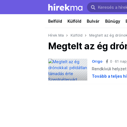
Belföld
Külföld
Bulvár
Bűnügy
Hírek Ma
Külföld
Megtelt az ég drónok
Megtelt az ég dró
Origo
0
61 nap
Rendkívüli helyze
Tovább a teljes h