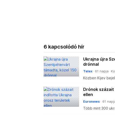
6 kapcsolódó hír
Ukrajna újra Sz
drónnal
Telex
61 napja
Kü
Közben Kijev beje
kilométeres támadá
haditengerészeti 
Drónok százait 
ellen
Euronews
61 napj
Több mint 300 ukr
légvédelem Oroszo