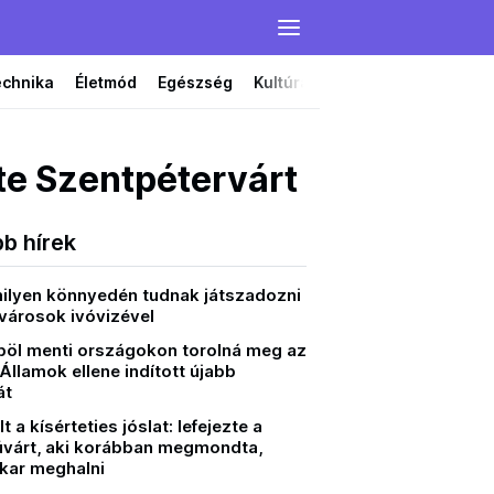
echnika
Életmód
Egészség
Kultúra
Film
Színház
te Szentpétervárt
bb hírek
 milyen könnyedén tudnak játszadozni
városok ivóvizével
Öböl menti országokon torolná meg az
Államok ellene indított újabb
át
t a kísérteties jóslat: lefejezte a
úvárt, aki korábban megmondta,
kar meghalni