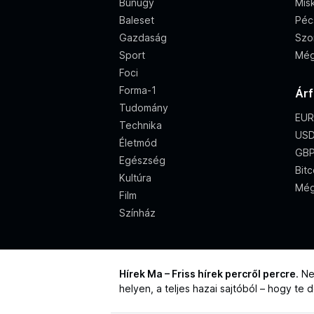
Bűnügy
Misk
Baleset
Péc
Gazdaság
Szo
Sport
Még
Foci
Forma-1
Ár
Tudomány
EUR
Technika
USD
Életmód
GBP
Egészség
Bitc
Kultúra
Még
Film
Színház
Hírek Ma – Friss hírek percről percre
. N
helyen, a teljes hazai sajtóból – hogy te