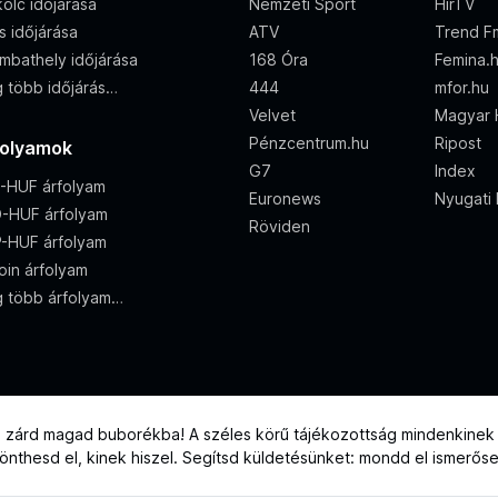
olc időjárása
Nemzeti Sport
HírTV
s időjárása
ATV
Trend F
mbathely időjárása
168 Óra
Femina.
 több időjárás…
444
mfor.hu
Velvet
Magyar 
Pénzcentrum.hu
Ripost
folyamok
G7
Index
-HUF árfolyam
Euronews
Nyugati
-HUF árfolyam
Röviden
-HUF árfolyam
oin árfolyam
 több árfolyam…
e zárd magad buborékba! A széles körű tájékozottság mindenkinek j
 dönthesd el, kinek hiszel. Segítsd küldetésünket: mondd el ismerős