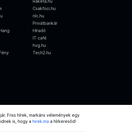
Rakéta.hu
m
Csakfoci.hu
hu
nlc.hu
Privátbankár
Hang
Híradó
IT café
hvg.hu
 Fény
Tech2.hu
ár. Friss hírek, markáns vélemények egy
eidnek is, hogy a
hirek.ma
a hírkeresőd!