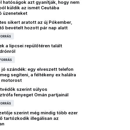
l hatóságok azt gyanítják, hogy nem
ól küldik az ismét Ceutába
ó üzeneteket
s sikert aratott az új Pókember,
ő bevételt hozott pár nap alatt
 FORRÁS
ek a lipcsei repülőtéren talált
drónról
 FORRÁS
jó szándék: egy elveszett telefon
t meg segíteni, a féltékeny ex halálra
a motorost
tvédők szerint súlyos
ztrófa fenyeget Omán partjainál
 FORRÁS
zetője szerint még mindig több ezer
ő tartózkodik illegálisan az
an