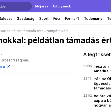
Időjárás
Árfolyamok
Baleset
Gazdaság
Sport
Foci
Forma-1
Tudomány
T
kal: példátlan támadás érte Szentpétervárt
nokkal: példátlan támadás ér
ja
A legfrisse
t Oroszországban.
22:36
Ijesztő,
írre
amerikai 
22:19
Irán az 
Egyesült 
támadás
22:02
Valóra vál
cápa a b
hogyan a