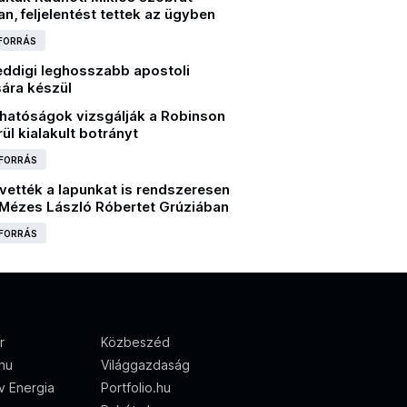
n, feljelentést tettek az ügyben
 FORRÁS
eddigi leghosszabb apostoli
sára készül
 hatóságok vizsgálják a Robinson
ül kialakult botrányt
 FORRÁS
vették a lapunkat is rendszeresen
 Mézes László Róbertet Grúziában
 FORRÁS
r
Közbeszéd
.hu
Világgazdaság
ív Energia
Portfolio.hu