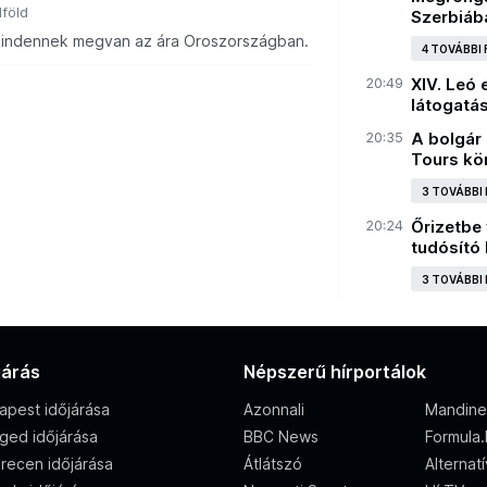
lföld
Szerbiába
mindennek megvan az ára Oroszországban.
4 TOVÁBBI
20:49
XIV. Leó 
látogatá
20:35
A bolgár
Tours kör
3 TOVÁBBI
20:24
Őrizetbe 
tudósító
3 TOVÁBBI
járás
Népszerű hírportálok
apest időjárása
Azonnali
Mandine
ged időjárása
BBC News
Formula
recen időjárása
Átlátszó
Alternat