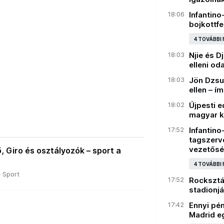
18:06
Infantino
bojkottf
4 TOVÁBBI
18:03
Njie és D
elleni o
18:03
Jön Dzsu
ellen – í
18:02
Újpesti e
magyar k
17:52
Infantino
tagszerv
vezetősé
, Giro és osztályozók – sport a
4 TOVÁBBI
Sport
17:52
Rocksztá
stadionj
17:42
Ennyi pé
Madrid e