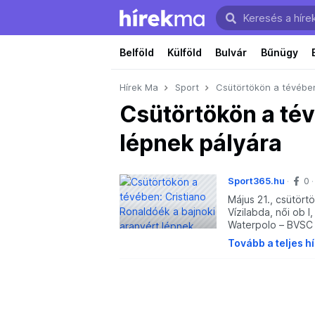
Belföld
Külföld
Bulvár
Bűnügy
Hírek Ma
Sport
Csütörtökön a tévében
Csütörtökön a tév
lépnek pályára
Sport365.hu
0
Május 21., csütört
Vízilabda, női ob 
Waterpolo – BVSC
Tovább a teljes h