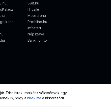
5.hu
888.hu
gKalauz
IT café
d.hu
Mobilarena
gtükör.hu
Profitline.hu
Infostart
.hu
Népszava
o.hu
Bankmonitor
ár. Friss hírek, markáns vélemények egy
eidnek is, hogy a
hirek.ma
a hírkeresőd!