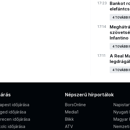
17:23
Bankot r
elefántcs
4 TOVÁBBI
17:14
Meghátrál
szövetsé
Infantino
4 TOVÁBBI
17:11
A Real Ma
legdrágá
4 TOVÁBBI
járás
Népszerű hírportálok
apest időjárása
BorsOnline
Napistar
ged időjárása
Media1
Nyugati
recen időjárása
Blikk
Magyar H
olc időjárása
ATV
Nemzeti