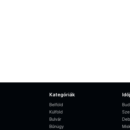
Kategóriák
Idő
Belföld
Bud
Külföld
Sze
Bulvár
Deb
Bűnügy
Misk