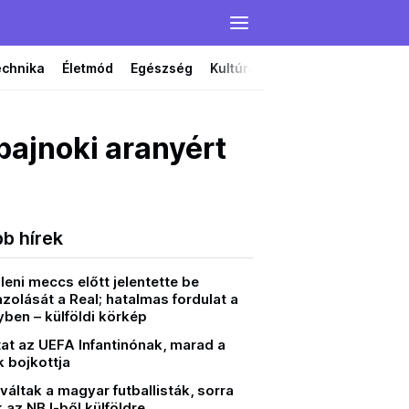
echnika
Életmód
Egészség
Kultúra
Film
Színház
bajnoki aranyért
bb hírek
lleni meccs előtt jelentette be
zolását a Real; hatalmas fordulat a
ben – külföldi körkép
at az UEFA Infantinónak, marad a
 bojkottja
áltak a magyar futballisták, sorra
 az NB I-ből külföldre