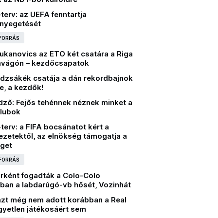
-terv: az UEFA fenntartja
enyegetését
 FORRÁS
jukanovics az ETO két csatára a Riga
davágón – kezdőcsapatok
dzsákék csatája a dán rekordbajnok
me, a kezdők!
dző: Fejős tehénnek néznek minket a
lubok
-terv: a FIFA bocsánatot kért a
ezetektől, az elnökség támogatja a
get
 FORRÁS
rként fogadták a Colo-Colo
ában a labdarúgó-vb hősét, Vozinhát
nzt még nem adott korábban a Real
gyetlen játékosáért sem