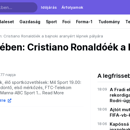
Időjárás
Árfolyamok
Baleset
Gazdaság
Sport
Foci
Forma-1
Tudomány
T
: Cristiano Ronaldóék a bajnoki aranyért lépnek pályára
ében: Cristiano Ronaldóék a 
77 napja
A legfrisse
ök, élő sportközvetítések: M4 Sport 19.00:
I, döntő, első mérkőzés, FTC-Telekom
18:09
A Fradi e
 Manna-ABC Sport 1... Read More
rekordiga
írre
Rodri-ügy
18:06
Ajtót mut
FIFA-vb-k
18:06
Kapóssá v
igazolnak