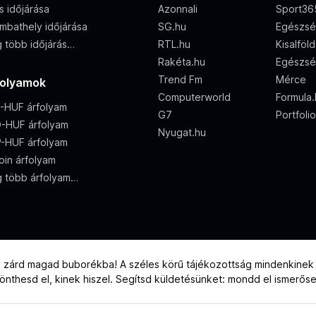
s időjárása
Azonnali
Sport36
mbathely időjárása
SG.hu
Egészsé
 több időjárás…
RTL.hu
Kisalföl
Rakéta.hu
Egészsé
Trend Fm
Mérce
folyamok
Computerworld
Formula
-HUF árfolyam
G7
Portfoli
-HUF árfolyam
Nyugat.hu
-HUF árfolyam
oin árfolyam
 több árfolyam…
e zárd magad buborékba! A széles körű tájékozottság mindenkinek j
 dönthesd el, kinek hiszel. Segítsd küldetésünket: mondd el ismerős