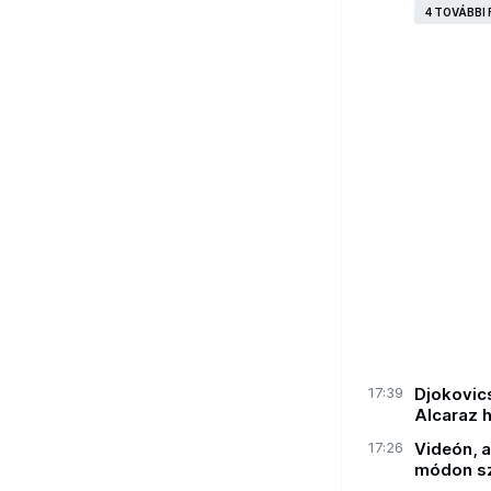
4 TOVÁBBI
17:39
Djokovics
Alcaraz 
17:26
Videón, 
módon sze