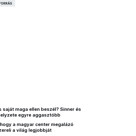
 FORRÁS
 saját maga ellen beszél? Sinner és
helyzete egyre aggasztóbb
ahogy a magyar center megalázó
reli a világ legjobbját