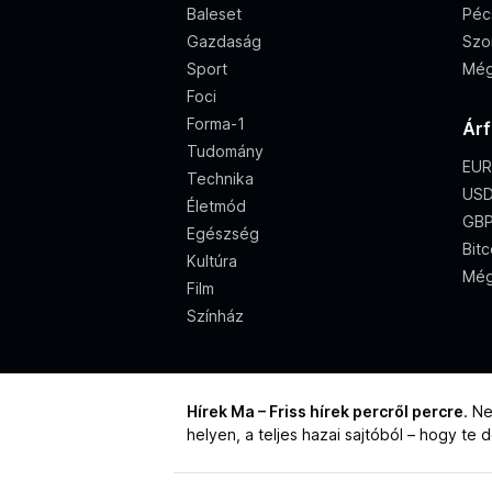
Baleset
Péc
Gazdaság
Szo
Sport
Még
Foci
Forma-1
Ár
Tudomány
EUR
Technika
USD
Életmód
GBP
Egészség
Bitc
Kultúra
Még
Film
Színház
Hírek Ma – Friss hírek percről percre
. N
helyen, a teljes hazai sajtóból – hogy te