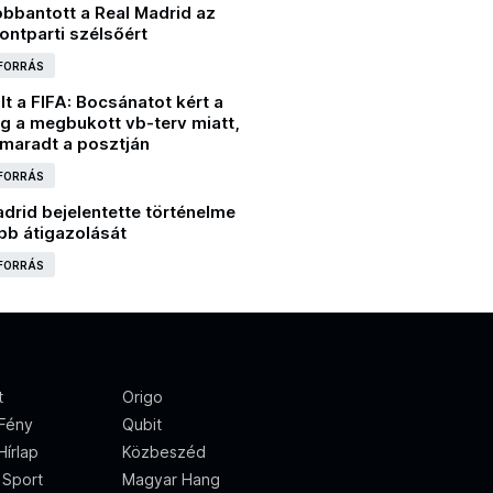
obbantott a Real Madrid az
ontparti szélsőért
 FORRÁS
t a FIFA: Bocsánatot kért a
g a megbukott vb-terv miatt,
 maradt a posztján
 FORRÁS
drid bejelentette történelme
bb átigazolását
 FORRÁS
t
Origo
 Fény
Qubit
írlap
Közbeszéd
 Sport
Magyar Hang