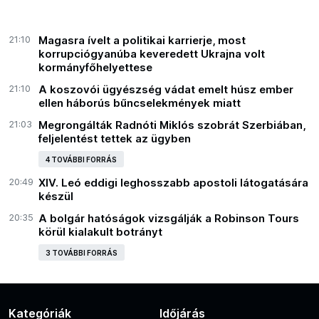
21:10
Magasra ívelt a politikai karrierje, most
korrupciógyanúba keveredett Ukrajna volt
kormányfőhelyettese
21:10
A koszovói ügyészség vádat emelt húsz ember
ellen háborús bűncselekmények miatt
21:03
Megrongálták Radnóti Miklós szobrát Szerbiában,
feljelentést tettek az ügyben
4 TOVÁBBI FORRÁS
20:49
XIV. Leó eddigi leghosszabb apostoli látogatására
készül
20:35
A bolgár hatóságok vizsgálják a Robinson Tours
körül kialakult botrányt
3 TOVÁBBI FORRÁS
Kategóriák
Időjárás