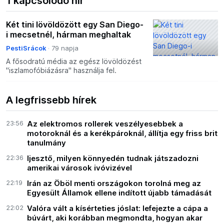
1 kapcsolódó hír
Két tini lövöldözött egy San Diego-
i mecsetnél, hárman meghaltak
PestiSrácok
79 napja
A fősodratú média az egész lövöldözést
"iszlamofóbiázásra" használja fel.
A legfrissebb hírek
23:56
Az elektromos rollerek veszélyesebbek a
motoroknál és a kerékpároknál, állítja egy friss brit
tanulmány
22:36
Ijesztő, milyen könnyedén tudnak játszadozni
amerikai városok ivóvizével
22:19
Irán az Öböl menti országokon torolná meg az
Egyesült Államok ellene indított újabb támadását
22:02
Valóra vált a kísérteties jóslat: lefejezte a cápa a
búvárt, aki korábban megmondta, hogyan akar