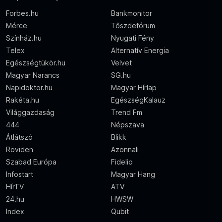
Forbes.hu
Bankmonitor
Mérce
Tőszdefórum
Színház.hu
Nyugati Fény
Telex
Alternatív Energia
Egészségtükör.hu
Velvet
Magyar Narancs
SG.hu
Napidoktor.hu
Magyar Hírlap
Rakéta.hu
EgészségKalauz
Világgazdaság
Trend Fm
444
Népszava
Átlátszó
Blikk
Röviden
Azonnali
Szabad Európa
Fidelio
Infostart
Magyar Hang
HírTV
ATV
24.hu
HWSW
Index
Qubit