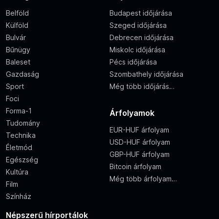
Belföld
Budapest időjárása
Külföld
Szeged időjárása
Bulvár
Debrecen időjárása
Bűnügy
Miskolc időjárása
Baleset
Pécs időjárása
Gazdaság
Szombathely időjárása
Sport
Még több időjárás…
Foci
Forma-1
Árfolyamok
Tudomány
EUR-HUF árfolyam
Technika
USD-HUF árfolyam
Életmód
GBP-HUF árfolyam
Egészség
Bitcoin árfolyam
Kultúra
Még több árfolyam…
Film
Színház
Népszerű hírportálok