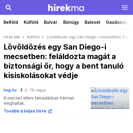
Belföld
Külföld
Bulvár
Bűnügy
Baleset
Gazdaság
Hírek Ma
Külföld
Lövöldözés egy San Diego-i mecsetben: feláldozta magát a biztonsági őr, hogy a bent tanuló kisiskolásokat védje
Lövöldözés egy San Diego-i
mecsetben: feláldozta magát a
biztonsági őr, hogy a bent tanuló
kisiskolásokat védje
hvg.hu
0
79 napja
A mecset elleni támadásban hárman
meghaltak.
Tovább a teljes hírre