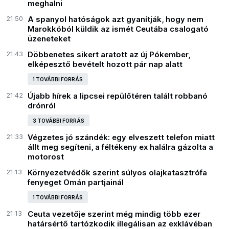
meghalni
21:50
A spanyol hatóságok azt gyanítják, hogy nem
Marokkóból küldik az ismét Ceutába csalogató
üzeneteket
21:43
Döbbenetes sikert aratott az új Pókember,
elképesztő bevételt hozott pár nap alatt
1 TOVÁBBI FORRÁS
21:42
Újabb hírek a lipcsei repülőtéren talált robbanó
drónról
3 TOVÁBBI FORRÁS
21:33
Végzetes jó szándék: egy elveszett telefon miatt
állt meg segíteni, a féltékeny ex halálra gázolta a
motorost
21:13
Környezetvédők szerint súlyos olajkatasztrófa
fenyeget Omán partjainál
1 TOVÁBBI FORRÁS
21:13
Ceuta vezetője szerint még mindig több ezer
határsértő tartózkodik illegálisan az exklávéban