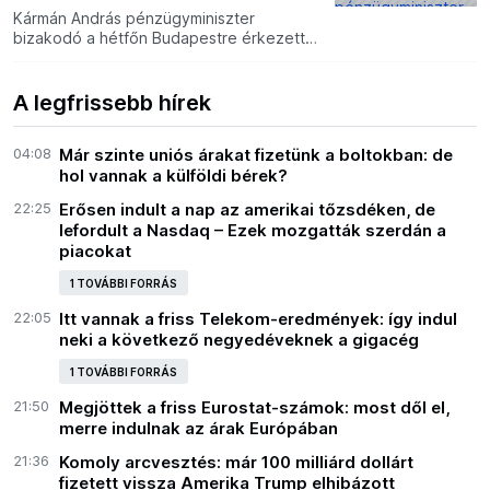
Kármán András pénzügyminiszter
bizakodó a hétfőn Budapestre érkezett
EU-delegációval az EU-pénzek
hazahozataláról megkezdett tárgyalások
eredményével kapcsolatban.
A legfrissebb hírek
04:08
Már szinte uniós árakat fizetünk a boltokban: de
hol vannak a külföldi bérek?
22:25
Erősen indult a nap az amerikai tőzsdéken, de
lefordult a Nasdaq – Ezek mozgatták szerdán a
piacokat
1 TOVÁBBI FORRÁS
22:05
Itt vannak a friss Telekom-eredmények: így indul
neki a következő negyedéveknek a gigacég
1 TOVÁBBI FORRÁS
21:50
Megjöttek a friss Eurostat-számok: most dől el,
merre indulnak az árak Európában
21:36
Komoly arcvesztés: már 100 milliárd dollárt
fizetett vissza Amerika Trump elhibázott