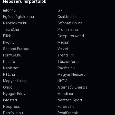
Népszerű hírportálok
mfor.hu
G7
Egészségtükör.hu
Csakfoci.hu
Napidoktor.hu
Színház Online
Tech2.hu
Profitline.hu
Blikk
Computerworld
hvg.hu
Media1
Szabad Európa
Velvet
Formula.hu
Trend Fm
IT café
Tőszdefórum
Napistart
Rakéta.hu
RTL.hu
Magyar Nemzet
Magyar Hírlap
HírTV
Origo
Alternatív Energia
Nyugati Fény
Mandiner
Infostart
Nemzeti Sport
Hódpress
Forbes.hu
Portfolio.hu
PestiSrácok