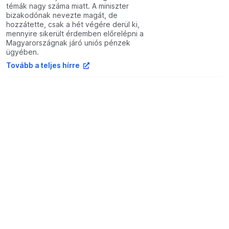
témák nagy száma miatt. A miniszter
bizakodónak nevezte magát, de
hozzátette, csak a hét végére derül ki,
mennyire sikerült érdemben előrelépni a
Magyarországnak járó uniós pénzek
ügyében.
Tovább a teljes hírre