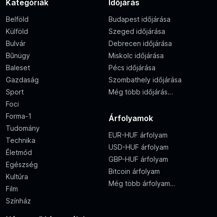
Kategóriák
Időjárás
Belföld
Budapest időjárása
Külföld
Szeged időjárása
Bulvár
Debrecen időjárása
Bűnügy
Miskolc időjárása
Baleset
Pécs időjárása
Gazdaság
Szombathely időjárása
Sport
Még több időjárás…
Foci
Forma-1
Árfolyamok
Tudomány
EUR-HUF árfolyam
Technika
USD-HUF árfolyam
Életmód
GBP-HUF árfolyam
Egészség
Bitcoin árfolyam
Kultúra
Még több árfolyam…
Film
Színház