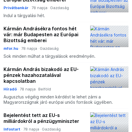
Privátbankár
78 napja
Gazdaság
Indul a tárgyalási hét.
Kármán Andrásékra fontos hét
vár: már Budapesten az Európai
Bizottság emberei
mfor.hu
78 napja
Gazdaság
Sok minden múlhat a tárgyalások eredményén.
Kármán András bizakodó az EU-
pénzek hazahozatalával
kapcsolatban
Híradó
78 napja
Belföld
Augusztus végéig minden kérdést le lehet zárni a
Magyarországnak járó európai uniós források ügyében.
Bejelentést tett az EU-s
milliárdokról a pénzügyminiszter
Infostart
78 napja
Gazdaság