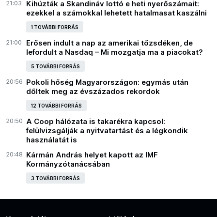
21:03
Kihúzták a Skandináv lottó e heti nyerőszámait:
ezekkel a számokkal lehetett hatalmasat kaszálni
1 TOVÁBBI FORRÁS
21:00
Erősen indult a nap az amerikai tőzsdéken, de
lefordult a Nasdaq – Mi mozgatja ma a piacokat?
5 TOVÁBBI FORRÁS
20:56
Pokoli hőség Magyarországon: egymás után
dőltek meg az évszázados rekordok
12 TOVÁBBI FORRÁS
20:50
A Coop hálózata is takarékra kapcsol:
felülvizsgálják a nyitvatartást és a légkondik
használatát is
20:48
Kármán András helyet kapott az IMF
Kormányzótanácsában
3 TOVÁBBI FORRÁS