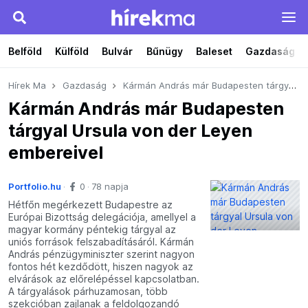
Belföld
Külföld
Bulvár
Bűnügy
Baleset
Gazdaság
Hírek Ma
Gazdaság
Kármán András már Budapesten tárgyal Ursula von der Leyen embereivel
Kármán András már Budapesten
tárgyal Ursula von der Leyen
embereivel
Portfolio.hu
0
78 napja
Hétfőn megérkezett Budapestre az
Európai Bizottság delegációja, amellyel a
magyar kormány péntekig tárgyal az
uniós források felszabadításáról. Kármán
András pénzügyminiszter szerint nagyon
fontos hét kezdődött, hiszen nagyok az
elvárások az előrelépéssel kapcsolatban.
A tárgyalások párhuzamosan, több
szekcióban zajlanak a feldolgozandó