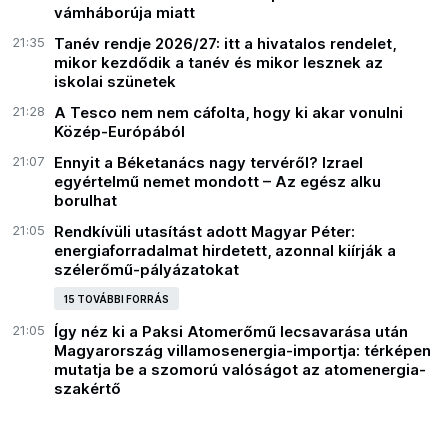
vámháborúja miatt
21:35
Tanév rendje 2026/27: itt a hivatalos rendelet,
mikor kezdődik a tanév és mikor lesznek az
iskolai szünetek
21:28
A Tesco nem nem cáfolta, hogy ki akar vonulni
Közép-Európából
21:07
Ennyit a Béketanács nagy tervéről? Izrael
egyértelmű nemet mondott – Az egész alku
borulhat
21:05
Rendkívüli utasítást adott Magyar Péter:
energiaforradalmat hirdetett, azonnal kiírják a
szélerőmű-pályázatokat
15 TOVÁBBI FORRÁS
21:05
Így néz ki a Paksi Atomerőmű lecsavarása után
Magyarország villamosenergia-importja: térképen
mutatja be a szomorú valóságot az atomenergia-
szakértő