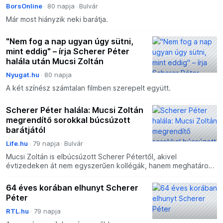
BorsOnline
80 napja
Bulvár
Már most hiányzik neki barátja.
"Nem fog a nap ugyan úgy sütni,
mint eddig" – írja Scherer Péter
halála után Mucsi Zoltán
Nyugat.hu
80 napja
A két színész számtalan filmben szerepelt együtt.
Scherer Péter halála: Mucsi Zoltán
megrendítő sorokkal búcsúzott
barátjától
Life.hu
79 napja
Bulvár
Mucsi Zoltán is elbúcsúzott Scherer Pétertől, akivel
évtizedeken át nem egyszerűen kollégák, hanem meghatározó
alkotótársai is voltak egymásnak. A páros, a Jancsó Miklós-
64 éves korában elhunyt Scherer
Péter
RTL.hu
79 napja