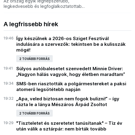
Az ország egyik legnépszerűbb,
legkedvesebb és legfoglalkoztatottabb
színésze a Jászai Mari-díjas Scherer
Péter kedd délelőtt örökre elaludt.
Társulata a Nézőművészeti Kf
A legfrissebb hírek
19:46
Így készülnek a 2026-os Sziget Fesztivál
indulására a szervezők: tekintsen be a kulisszák
mögé!
2 TOVÁBBI FORRÁS
19:41
Súlyos autóbalesetet szenvedett Minnie Driver:
„Nagyon hálás vagyok, hogy életben maradtam”
19:34
SMS-ben riasztották a polgármestereket a paksi
atomerű legsötétebb napján
19:32
„Apa, veled biztosan nem fogok bulizni!” – így
rázta le a lánya Mészáros Árpád Zsoltot
2 TOVÁBBI FORRÁS
19:29
"Tiszteletet és szeretetet tanúsítanak" – Tíz év
után válik a sztárpár: nem bírták tovább