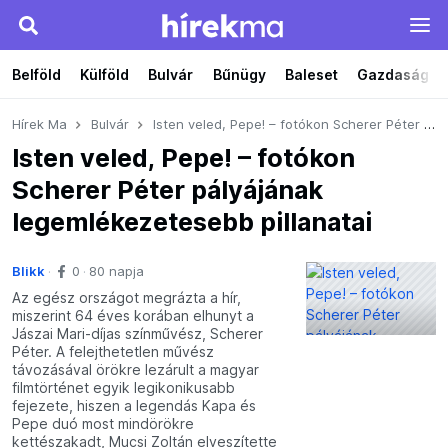
Belföld
Külföld
Bulvár
Bűnügy
Baleset
Gazdaság
Hírek Ma
Bulvár
Isten veled, Pepe! – fotókon Scherer Péter pályájának legemlékezetesebb pillanatai
Isten veled, Pepe! – fotókon
Scherer Péter pályájának
legemlékezetesebb pillanatai
Blikk
0
80 napja
Az egész országot megrázta a hír,
miszerint 64 éves korában elhunyt a
Jászai Mari-díjas színművész, Scherer
Péter. A felejthetetlen művész
távozásával örökre lezárult a magyar
filmtörténet egyik legikonikusabb
fejezete, hiszen a legendás Kapa és
Pepe duó most mindörökre
kettészakadt, Mucsi Zoltán elveszítette