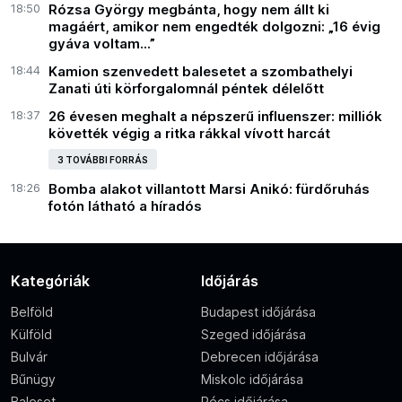
18:50
Rózsa György megbánta, hogy nem állt ki
magáért, amikor nem engedték dolgozni: „16 évig
gyáva voltam...”
18:44
Kamion szenvedett balesetet a szombathelyi
Zanati úti körforgalomnál péntek délelőtt
18:37
26 évesen meghalt a népszerű influenszer: milliók
követték végig a ritka rákkal vívott harcát
3 TOVÁBBI FORRÁS
18:26
Bomba alakot villantott Marsi Anikó: fürdőruhás
fotón látható a híradós
Kategóriák
Időjárás
Belföld
Budapest időjárása
Külföld
Szeged időjárása
Bulvár
Debrecen időjárása
Bűnügy
Miskolc időjárása
Baleset
Pécs időjárása