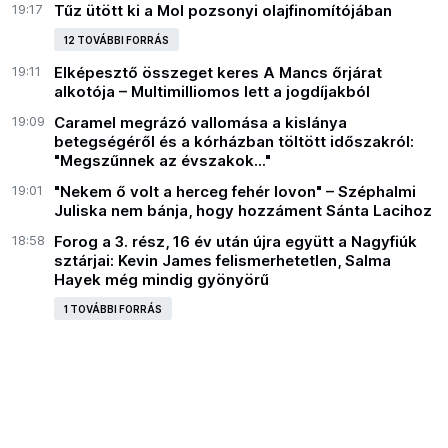
19:17
Tűz ütött ki a Mol pozsonyi olajfinomítójában
12 TOVÁBBI FORRÁS
19:11
Elképesztő összeget keres A Mancs őrjárat
alkotója – Multimilliomos lett a jogdíjakból
19:09
Caramel megrázó vallomása a kislánya
betegségéről és a kórházban töltött időszakról:
"Megszűnnek az évszakok..."
19:01
"Nekem ő volt a herceg fehér lovon" – Széphalmi
Juliska nem bánja, hogy hozzáment Sánta Lacihoz
18:58
Forog a 3. rész, 16 év után újra együtt a Nagyfiúk
sztárjai: Kevin James felismerhetetlen, Salma
Hayek még mindig gyönyörű
1 TOVÁBBI FORRÁS