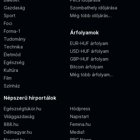
Gazdaság
Szombathely időjárása
Sport
Még több időjárás…
Foci
Forma-1
Árfolyamok
Tudomány
EUR-HUF árfolyam
Technika
USD-HUF árfolyam
Életmód
GBP-HUF árfolyam
Egészség
Bitcoin árfolyam
Kultúra
Még több árfolyam…
Film
Színház
Népszerű hírportálok
Egészségtükör.hu
Hódpress
Világgazdaság
Napistart
888.hu
Femina.hu
Délmagyar.hu
Media1
Nyugat.hu
BBC News