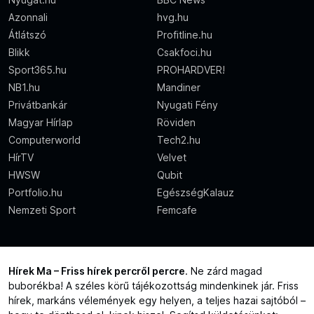
Azonnali
hvg.hu
Átlátszó
Profitline.hu
Blikk
Csakfoci.hu
Sport365.hu
PROHARDVER!
NB1.hu
Mandiner
Privátbankár
Nyugati Fény
Magyar Hírlap
Röviden
Computerworld
Tech2.hu
HírTV
Velvet
HWSW
Qubit
Portfolio.hu
EgészségKalauz
Nemzeti Sport
Femcafe
Hírek Ma – Friss hírek percről percre
. Ne zárd magad
buborékba! A széles körű tájékozottság mindenkinek jár. Friss
hírek, markáns vélemények egy helyen, a teljes hazai sajtóból –