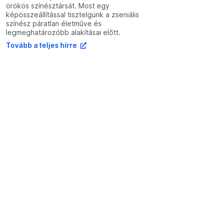
örökös színésztársát. Most egy
képösszeállítással tisztelgünk a zseniális
színész páratlan életműve és
legmeghatározóbb alakításai előtt.
Tovább a teljes hírre