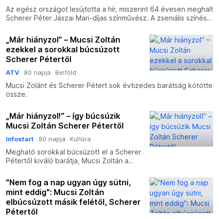
Az egész országot lesújtotta a hír, miszerint 64 évesen meghalt
Scherer Péter Jászai Mari-díjas színművész. A zseniális színész
távozásával örökre lezárult a magyar filmt
„Már hiányzol” – Mucsi Zoltán
ezekkel a sorokkal búcsúzott
Scherer Pétertől
ATV
80 napja
Belföld
Mucsi Zolánt és Scherer Pétert sok évtizedes barátság kötötte
össze.
„Már hiányzol!” – így búcsúzik
Mucsi Zoltán Scherer Pétertől
Infostart
80 napja
Kultúra
Megható sorokkal búcsúzott el a Scherer
Pétertől kiváló barátja, Mucsi Zoltán a
közösségi oldalán. A szintén Jászai Mari-
díjas színész kijelentette, fognak még
"Nem fog a nap ugyan úgy sütni,
találkozni
mint eddig": Mucsi Zoltán
elbúcsúzott másik felétől, Scherer
Pétertől