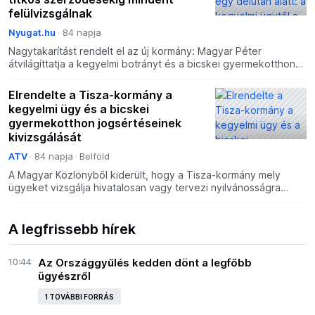
felülvizsgálnak
Nyugat.hu
84 napja
Nagytakarítást rendelt el az új kormány: Magyar Péter
átvilágíttatja a kegyelmi botrányt és a bicskei gyermekotthon
húsz évét is.
Elrendelte a Tisza-kormány a
kegyelmi ügy és a bicskei
gyermekotthon jogsértéseinek
kivizsgálását
ATV
84 napja
Belföld
A Magyar Közlönyből kiderült, hogy a Tisza-kormány mely
ügyeket vizsgálja hivatalosan vagy tervezi nyilvánosságra
hozni.
A legfrissebb hírek
10:44
Az Országgyűlés kedden dönt a legfőbb
ügyészről
1 TOVÁBBI FORRÁS