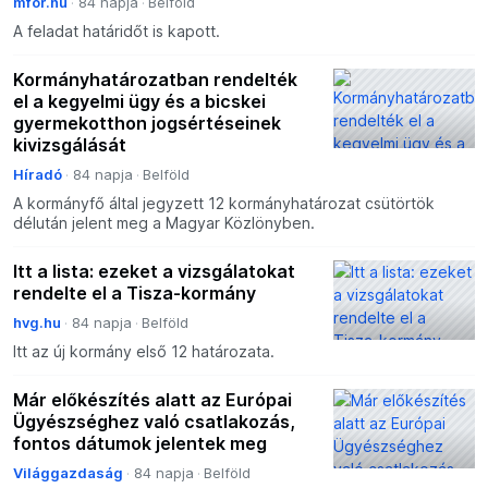
mfor.hu
84 napja
Belföld
A feladat határidőt is kapott.
Kormányhatározatban rendelték
el a kegyelmi ügy és a bicskei
gyermekotthon jogsértéseinek
kivizsgálását
Híradó
84 napja
Belföld
A kormányfő által jegyzett 12 kormányhatározat csütörtök
délután jelent meg a Magyar Közlönyben.
Itt a lista: ezeket a vizsgálatokat
rendelte el a Tisza-kormány
hvg.hu
84 napja
Belföld
Itt az új kormány első 12 határozata.
Már előkészítés alatt az Európai
Ügyészséghez való csatlakozás,
fontos dátumok jelentek meg
Világgazdaság
84 napja
Belföld