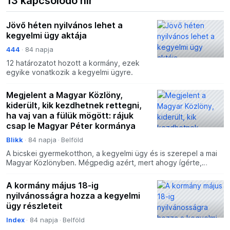
13 kapcsolódó hír
Jövő héten nyilvános lehet a
kegyelmi ügy aktája
444
84 napja
12 határozatot hozott a kormány, ezek
egyike vonatkozik a kegyelmi ügyre.
Megjelent a Magyar Közlöny,
kiderült, kik kezdhetnek rettegni,
ha vaj van a fülük mögött: rájuk
csap le Magyar Péter kormánya
Blikk
84 napja
Belföld
A bicskei gyermekotthon, a kegyelmi ügy és is szerepel a mai
Magyar Közlönyben. Mégpedig azért, mert ahogy ígérte,
Magyar Péter kormánya sok más ügy melle
A kormány május 18-ig
nyilvánosságra hozza a kegyelmi
ügy részleteit
Index
84 napja
Belföld