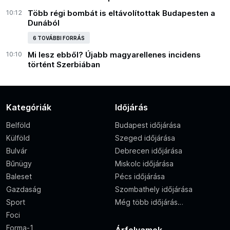
10:12
Több régi bombát is eltávolítottak Budapesten a
Dunából
6 TOVÁBBI FORRÁS
10:10
Mi lesz ebből? Újabb magyarellenes incidens
történt Szerbiában
Kategóriák
Időjárás
Belföld
Budapest időjárása
Külföld
Szeged időjárása
Bulvár
Debrecen időjárása
Bűnügy
Miskolc időjárása
Baleset
Pécs időjárása
Gazdaság
Szombathely időjárása
Sport
Még több időjárás…
Foci
Forma-1