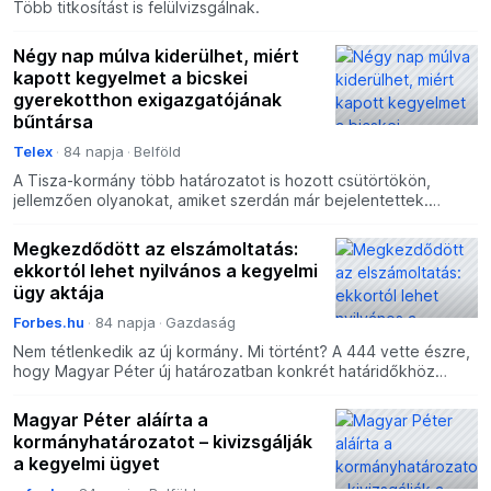
Több titkosítást is felülvizsgálnak.
Négy nap múlva kiderülhet, miért
kapott kegyelmet a bicskei
gyerekotthon exigazgatójának
bűntársa
Telex
84 napja
Belföld
A Tisza-kormány több határozatot is hozott csütörtökön,
jellemzően olyanokat, amiket szerdán már bejelentettek.
Fontos feladatokat kell elvégezniük a minisztereknek szűk
Megkezdődött az elszámoltatás:
ekkortól lehet nyilvános a kegyelmi
ügy aktája
Forbes.hu
84 napja
Gazdaság
Nem tétlenkedik az új kormány. Mi történt? A 444 vette észre,
hogy Magyar Péter új határozatban konkrét határidőkhöz
kötötte több, korábban beígért vizsgálat lefolytatásá
Magyar Péter aláírta a
kormányhatározatot – kivizsgálják
a kegyelmi ügyet