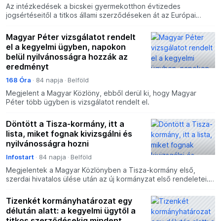
Az intézkedések a bicskei gyermekotthon évtizedes
jogsértéseitől a titkos állami szerződéseken át az Európai
Ügyészséghez való csatlakozásig húzódnak.
Magyar Péter vizsgálatot rendelt
el a kegyelmi ügyben, napokon
belül nyilvánosságra hozzák az
eredményt
168 Óra
84 napja
Belföld
Megjelent a Magyar Közlöny, ebből derül ki, hogy Magyar
Péter több ügyben is vizsgálatot rendelt el.
Döntött a Tisza-kormány, itt a
lista, miket fognak kivizsgálni és
nyilvánosságra hozni
Infostart
84 napja
Belföld
Megjelentek a Magyar Közlönyben a Tisza-kormány első,
szerdai hivatalos ülése után az új kormányzat első rendeletei.
Ezek azokról az ügyekről szólnak, amelyek kapcsán viz
Tizenkét kormányhatározat egy
délután alatt: a kegyelmi ügytől a
titkos szerződésekig mindent