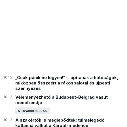
10:15
„Csak pánik ne legyen!” – lapítanak a hatóságok,
miközben összeért a rákospalotai és újpesti
szennyezés
10:12
Véleményezhető a Budapest–Belgrád vasút
menetrendje
5 TOVÁBBI FORRÁS
10:12
A szakértők is meglepődtek: túlmelegedő
katlanná válhat a Kárpát-medence