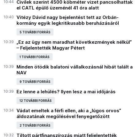
10:44
Civilek szerint 4500 köbméter vizet pancsolhattak
el CATL épülő üzeménél 41 óra alatt
10:40
Vitézy Dávid nagy bejelentést tett az Orbán-
kormány egyik legkritikusabb beruházásáról
5 TOVÁBBI FORRÁS
10:39
„Ez az ügy nem maradhat következmények nélkül”
– Feljelentették Magyar Pétert
1 TOVÁBBI FORRÁS
10:39
Minden ötödik balatoni vállalkozásnál hibát talált a
NAV
9 TOVÁBBI FORRÁS
10:39
Ez lenne a lehülés? Ilyen lesz a mai időjárás
12 TOVÁBBI FORRÁS
10:34
Vádat emeltek a férfi ellen, aki a „lúgos orvos”
áldozatának megölésével fenyegetőzött
2 TOVÁBBI FORRÁS
10:32
Tiltott pártfinanszírozás miatt feljelentették