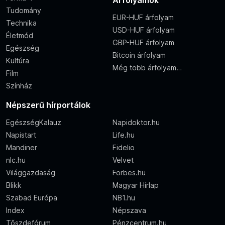
Árfolyamok
Tudomány
EUR-HUF árfolyam
Technika
USD-HUF árfolyam
Életmód
GBP-HUF árfolyam
Egészség
Bitcoin árfolyam
Kultúra
Még több árfolyam…
Film
Színház
Népszerű hírportálok
EgészségKalauz
Napidoktor.hu
Napistart
Life.hu
Mandiner
Fidelio
nlc.hu
Velvet
Világgazdaság
Forbes.hu
Blikk
Magyar Hírlap
Szabad Európa
NB1.hu
Index
Népszava
Tőszdefórum
Pénzcentrum.hu