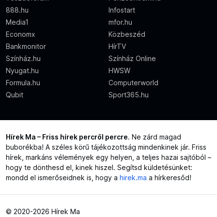
888.hu
Infostart
Media1
mfor.hu
Economx
Közbeszéd
Bankmonitor
HírTV
Színház.hu
Színház Online
Nyugat.hu
HWSW
Formula.hu
Computerworld
Qubit
Sport365.hu
Hírek Ma – Friss hírek percről percre
. Ne zárd magad
buborékba! A széles körű tájékozottság mindenkinek jár. Friss
hírek, markáns vélemények egy helyen, a teljes hazai sajtóból –
hogy te dönthesd el, kinek hiszel. Segítsd küldetésünket:
mondd el ismerőseidnek is, hogy a
hirek.ma
a hírkeresőd!
© 2020-2026 Hírek Ma