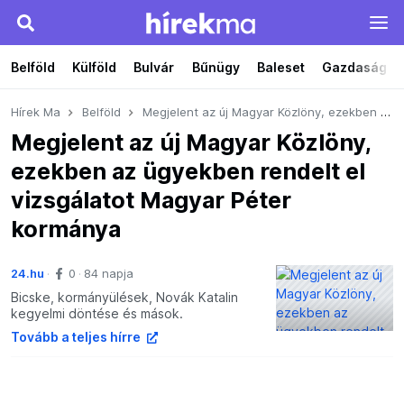
Belföld
Külföld
Bulvár
Bűnügy
Baleset
Gazdaság
Hírek Ma
Belföld
Megjelent az új Magyar Közlöny, ezekben az ügyekben rendelt el vizsgálatot Magyar Péter kormánya
Megjelent az új Magyar Közlöny,
ezekben az ügyekben rendelt el
vizsgálatot Magyar Péter
kormánya
24.hu
0
84 napja
Bicske, kormányülések, Novák Katalin
kegyelmi döntése és mások.
Tovább a teljes hírre