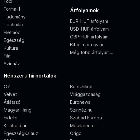
Foci
Forma-1
Árfolyamok
Tudomány
EUR-HUF árfolyam
Technika
USD-HUF árfolyam
Életmód
GBP-HUF árfolyam
Egészség
Bitcoin árfolyam
Kultúra
Még több árfolyam…
Film
Színház
Népszerű hírportálok
G7
BorsOnline
Velvet
Világgazdaság
Átlátszó
Euronews
Magyar Hang
Színház.hu
Fidelio
Szabad Európa
Kisalföld.hu
Mobilarena
EgészségKalauz
Origo