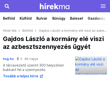
Belföld
Külföld
Bulvár
Bűnügy
Baleset
Gazdaság
Hírek Ma
Belföld
Gajdos László a kormány elé viszi az azbesztszennyezés ügyét
Gajdos László a kormány elé viszi
az azbesztszennyezés ügyét
hvg.hu
0
86 napja
A tárcavezető szerint 300 helyszínen
bukkant fel a szennyezés.
Tovább a teljes hírre