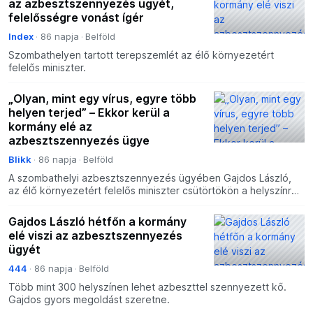
az azbesztszennyezés ügyét,
felelősségre vonást ígér
Index
86 napja
Belföld
Szombathelyen tartott terepszemlét az élő környezetért
felelős miniszter.
„Olyan, mint egy vírus, egyre több
helyen terjed” – Ekkor kerül a
kormány elé az
azbesztszennyezés ügye
Blikk
86 napja
Belföld
A szombathelyi azbesztszennyezés ügyében Gajdos László,
az élő környezetért felelős miniszter csütörtökön a helyszínre
látogatott, ahol Nemény András polgármesterrel közö
Gajdos László hétfőn a kormány
elé viszi az azbesztszennyezés
ügyét
444
86 napja
Belföld
Több mint 300 helyszínen lehet azbeszttel szennyezett kő.
Gajdos gyors megoldást szeretne.