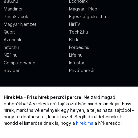
888.hu
Economx
Mandiner
Magyar Hírlap
PestiSrácok
Egészségtükör.hu
Magyar Nemzet
HírTV
Qubit
Tech2.hu
Azonnali
Blikk
mfor.hu
Forbes.hu
NB1.hu
Life.hu
Computerworld
Infostart
Röviden
Privátbankár
Hírek Ma – Friss hírek percről percre
. Ne zárd magad
buborékba! A széles körű tájékozottság mindenkinek jár. Friss
hírek, markáns vélemények egy helyen, a teljes hazai sajtóból –
hogy te dönthesd el, kinek hiszel. Segítsd küldetésünket:
mondd el ismerőseidnek is, hogy a
hirek.ma
a hírkeresőd!