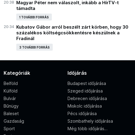
20:38
Magyar Péter nem válaszolt, inkább a HírTV-t
támadta
1 TOVÁBBI FORRÁS
20:34
Kubatov Gábor arról beszélt zárt körben, hogy 30
százalékos költségcsökkentésre készülnek a
Fradinál
3 TOVÁBBI FORRÁS
Kategóriák
Időjárás
Belföld
Budapest időjárása
Külföld
Szeged időjárása
Bulvár
Debrecen időjárása
Bűnügy
Miskolc időjárása
Baleset
Pécs időjárása
Gazdaság
Szombathely időjárása
Sport
Még több időjárás…