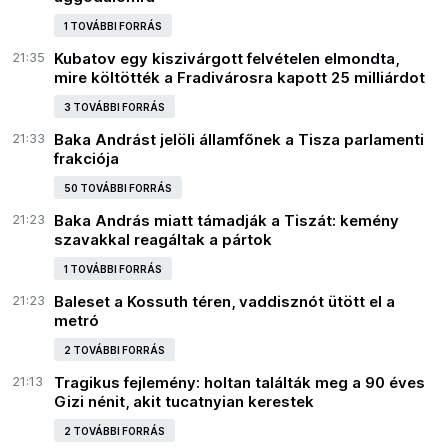
1 TOVÁBBI FORRÁS
21:35
Kubatov egy kiszivárgott felvételen elmondta,
mire költötték a Fradivárosra kapott 25 milliárdot
3 TOVÁBBI FORRÁS
21:33
Baka Andrást jelöli államfőnek a Tisza parlamenti
frakciója
50 TOVÁBBI FORRÁS
21:23
Baka András miatt támadják a Tiszát: kemény
szavakkal reagáltak a pártok
1 TOVÁBBI FORRÁS
21:23
Baleset a Kossuth téren, vaddisznót ütött el a
metró
2 TOVÁBBI FORRÁS
21:13
Tragikus fejlemény: holtan találták meg a 90 éves
Gizi nénit, akit tucatnyian kerestek
2 TOVÁBBI FORRÁS