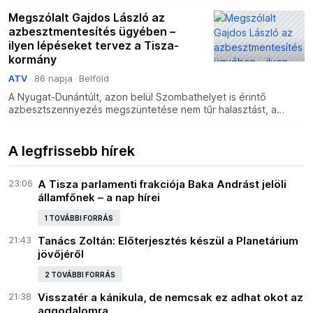
Megszólalt Gajdos László az
azbesztmentesítés ügyében –
ilyen lépéseket tervez a Tisza-
kormány
ATV
86 napja
Belföld
A Nyugat-Dunántúlt, azon belül Szombathelyet is érintő
azbesztszennyezés megszüntetése nem tűr halasztást, a
kormány számára a legfontosabb az emberek egészségének a
megv
A legfrissebb hírek
23:06
A Tisza parlamenti frakciója Baka Andrást jelöli
államfőnek – a nap hírei
1 TOVÁBBI FORRÁS
21:43
Tanács Zoltán: Előterjesztés készül a Planetárium
jövőjéről
2 TOVÁBBI FORRÁS
21:38
Visszatér a kánikula, de nemcsak ez adhat okot az
aggodalomra