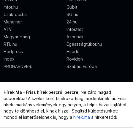
mfor.hu
Qubit
Csakfoci.hu
SG.hu
Mandiner
24.hu
ATV
Infostart
Magyar Hang
Azonnali
RTL.hu
Egészségtükör.hu
Hódpress
Híradó
Index
Röviden
PROHARDVER!
Szabad Európa
Hírek Ma – Friss hírek percről percre
. Ne zárd magad
buborékba! A széles körű tájékozottság mindenkinek jár. Friss
hírek, markáns vélemények egy helyen, a teljes hazai sajtóból –
hogy te dönthesd el, kinek hiszel. Segítsd küldetésünket:
mondd el ismerőseidnek is, hogy a
hirek.ma
a hírkeresőd!