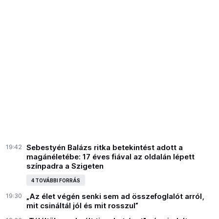
19:42
Sebestyén Balázs ritka betekintést adott a
magánéletébe: 17 éves fiával az oldalán lépett
színpadra a Szigeten
4 TOVÁBBI FORRÁS
19:30
„Az élet végén senki sem ad összefoglalót arról,
mit csináltál jól és mit rosszul”