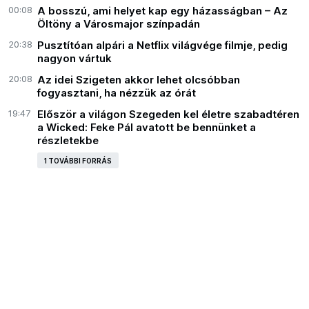
00:08
A bosszú, ami helyet kap egy házasságban – Az
Öltöny a Városmajor színpadán
20:38
Pusztítóan alpári a Netflix világvége filmje, pedig
nagyon vártuk
20:08
Az idei Szigeten akkor lehet olcsóbban
fogyasztani, ha nézzük az órát
19:47
Először a világon Szegeden kel életre szabadtéren
a Wicked: Feke Pál avatott be bennünket a
részletekbe
1 TOVÁBBI FORRÁS