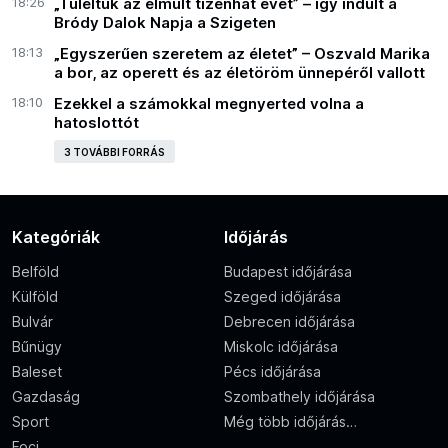
18:26
„Túléltük az elmúlt tizenhat évet” – így indult a
Bródy Dalok Napja a Szigeten
18:13
„Egyszerűen szeretem az életet” – Oszvald Marika
a bor, az operett és az életöröm ünnepéről vallott
18:10
Ezekkel a számokkal megnyerted volna a
hatoslottót
3 TOVÁBBI FORRÁS
Kategóriák
Időjárás
Belföld
Budapest időjárása
Külföld
Szeged időjárása
Bulvár
Debrecen időjárása
Bűnügy
Miskolc időjárása
Baleset
Pécs időjárása
Gazdaság
Szombathely időjárása
Sport
Még több időjárás…
Foci