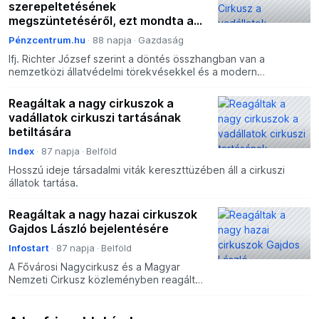
szerepeltetésének
megszüntetéséről, ezt mondta az
igazgató
Pénzcentrum.hu
88 napja
Gazdaság
Ifj. Richter József szerint a döntés összhangban van a
nemzetközi állatvédelmi törekvésekkel és a modern
cirkuszművészet irányával.
Reagáltak a nagy cirkuszok a
vadállatok cirkuszi tartásának
betiltására
Index
87 napja
Belföld
Hosszú ideje társadalmi viták kereszttüzében áll a cirkuszi
állatok tartása.
Reagáltak a nagy hazai cirkuszok
Gajdos László bejelentésére
Infostart
87 napja
Belföld
A Fővárosi Nagycirkusz és a Magyar
Nemzeti Cirkusz közleményben reagált
az élő környezetért felelős miniszter
azon bejelentésére, miszerint a többi EU-
s országhoz hasonló