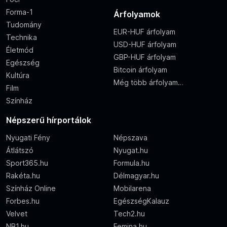
Forma-1
Árfolyamok
Tudomány
EUR-HUF árfolyam
Technika
USD-HUF árfolyam
Életmód
GBP-HUF árfolyam
Egészség
Bitcoin árfolyam
Kultúra
Még több árfolyam…
Film
Színház
Népszerű hírportálok
Nyugati Fény
Népszava
Átlátszó
Nyugat.hu
Sport365.hu
Formula.hu
Rakéta.hu
Délmagyar.hu
Színház Online
Mobilarena
Forbes.hu
EgészségKalauz
Velvet
Tech2.hu
NB1.hu
Femina.hu