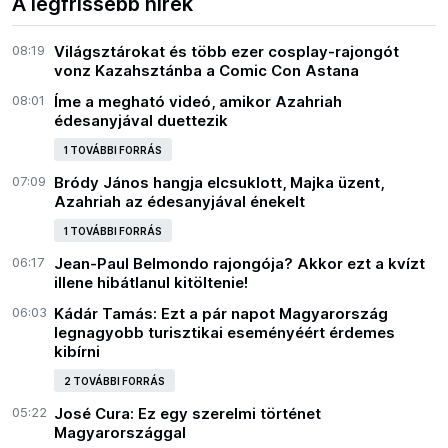
A legfrissebb hírek
08:19
Világsztárokat és több ezer cosplay-rajongót
vonz Kazahsztánba a Comic Con Astana
08:01
Íme a megható videó, amikor Azahriah
édesanyjával duettezik
1 TOVÁBBI FORRÁS
07:09
Bródy János hangja elcsuklott, Majka üzent,
Azahriah az édesanyjával énekelt
1 TOVÁBBI FORRÁS
06:17
Jean-Paul Belmondo rajongója? Akkor ezt a kvízt
illene hibátlanul kitöltenie!
06:03
Kádár Tamás: Ezt a pár napot Magyarország
legnagyobb turisztikai eseményéért érdemes
kibírni
2 TOVÁBBI FORRÁS
05:22
José Cura: Ez egy szerelmi történet
Magyarországgal