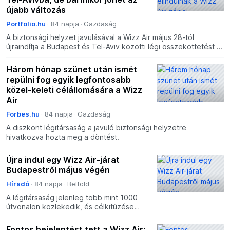
újabb változás
Portfolio.hu
84 napja
Gazdaság
A biztonsági helyzet javulásával a Wizz Air május 28-tól
újraindítja a Budapest és Tel-Aviv közötti légi összeköttetést –
közölte a légitársaság az MTI-vel szerdán.
Három hónap szünet után ismét
repülni fog egyik legfontosabb
közel-keleti célállomására a Wizz
Air
Forbes.hu
84 napja
Gazdaság
A diszkont légitársaság a javuló biztonsági helyzetre
hivatkozva hozta meg a döntést.
Újra indul egy Wizz Air-járat
Budapestről május végén
Híradó
84 napja
Belföld
A légitársaság jelenleg több mint 1000
útvonalon közlekedik, és célkitűzése
alapján 2026-ban már 80 millió utast
szállít hálózatán.
Fontos bejelentést tett a Wizz Air: