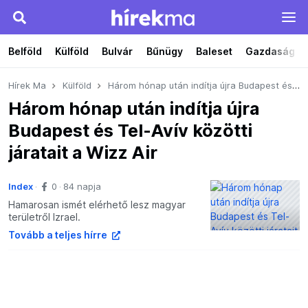
Belföld
Külföld
Bulvár
Bűnügy
Baleset
Gazdaság
Hírek Ma
Külföld
Három hónap után indítja újra Budapest és Tel-Avív közötti járatait a Wizz Air
Három hónap után indítja újra
Budapest és Tel-Avív közötti
járatait a Wizz Air
Index
0
84 napja
Hamarosan ismét elérhető lesz magyar
területről Izrael.
Tovább a teljes hírre