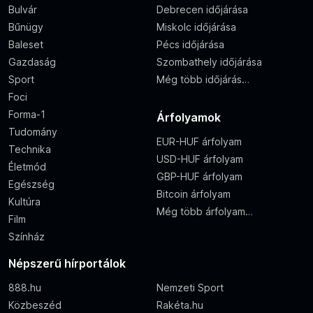
Bulvár
Debrecen időjárása
Bűnügy
Miskolc időjárása
Baleset
Pécs időjárása
Gazdaság
Szombathely időjárása
Sport
Még több időjárás…
Foci
Forma-1
Árfolyamok
Tudomány
EUR-HUF árfolyam
Technika
USD-HUF árfolyam
Életmód
GBP-HUF árfolyam
Egészség
Bitcoin árfolyam
Kultúra
Még több árfolyam…
Film
Színház
Népszerű hírportálok
888.hu
Nemzeti Sport
Közbeszéd
Rakéta.hu