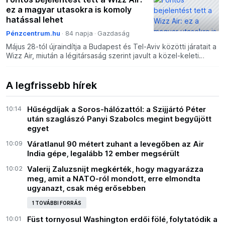
ez a magyar utasokra is komoly
hatással lehet
Pénzcentrum.hu
84 napja
Gazdaság
Május 28-tól újraindítja a Budapest és Tel-Aviv közötti járatait a
Wizz Air, miután a légitársaság szerint javult a közel-keleti
biztonsági helyzet.
A legfrissebb hírek
10:14
Hűségdíjak a Soros-hálózattól: a Szijjártó Péter
után szaglászó Panyi Szabolcs megint begyűjött
egyet
10:09
Váratlanul 90 métert zuhant a levegőben az Air
India gépe, legalább 12 ember megsérült
10:02
Valerij Zaluzsnijt megkérték, hogy magyarázza
meg, amit a NATO-ról mondott, erre elmondta
ugyanazt, csak még erősebben
1 TOVÁBBI FORRÁS
10:01
Füst tornyosul Washington erdői fölé, folytatódik a