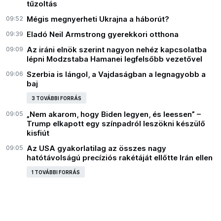
tűzoltás
09:52
Mégis megnyerheti Ukrajna a háborút?
09:39
Eladó Neil Armstrong gyerekkori otthona
09:09
Az iráni elnök szerint nagyon nehéz kapcsolatba
lépni Modzstaba Hamanei legfelsőbb vezetővel
09:06
Szerbia is lángol, a Vajdaságban a legnagyobb a
baj
3 TOVÁBBI FORRÁS
09:05
„Nem akarom, hogy Biden legyen, és leessen” –
Trump elkapott egy színpadról leszökni készülő
kisfiút
09:05
Az USA gyakorlatilag az összes nagy
hatótávolságú precíziós rakétáját ellőtte Irán ellen
1 TOVÁBBI FORRÁS