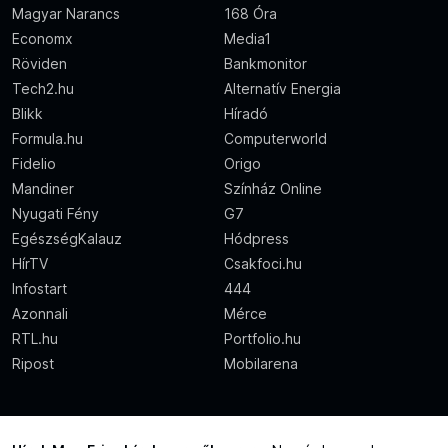
Magyar Narancs
168 Óra
Economx
Media1
Röviden
Bankmonitor
Tech2.hu
Alternatív Energia
Blikk
Híradó
Formula.hu
Computerworld
Fidelio
Origo
Mandiner
Színház Online
Nyugati Fény
G7
EgészségKalauz
Hódpress
HírTV
Csakfoci.hu
Infostart
444
Azonnali
Mérce
RTL.hu
Portfolio.hu
Ripost
Mobilarena