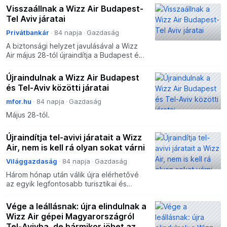
Visszaállnak a Wizz Air Budapest-
Tel Aviv járatai
Privátbankár
84 napja
Gazdaság
A biztonsági helyzet javulásával a Wizz
Air május 28-tól újraindítja a Budapest és
Tel-Aviv közötti légi összeköttetést.
Újraindulnak a Wizz Air Budapest
és Tel-Aviv közötti járatai
mfor.hu
84 napja
Gazdaság
Május 28-tól.
Újraindítja tel-avivi járatait a Wizz
Air, nem is kell rá olyan sokat várni
Világgazdaság
84 napja
Gazdaság
Három hónap után válik újra elérhetővé
az egyik legfontosabb turisztikai és
gazdasági célpont.
Vége a leállásnak: újra elindulnak a
Wizz Air gépei Magyarországról
Tel-Avivba, de bármikor jöhet az