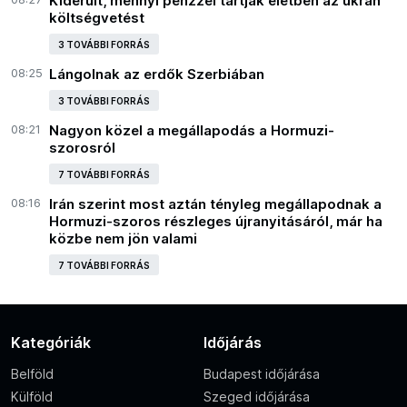
Kiderült, mennyi pénzzel tartják életben az ukrán
költségvetést
3 TOVÁBBI FORRÁS
08:25
Lángolnak az erdők Szerbiában
3 TOVÁBBI FORRÁS
08:21
Nagyon közel a megállapodás a Hormuzi-
szorosról
7 TOVÁBBI FORRÁS
08:16
Irán szerint most aztán tényleg megállapodnak a
Hormuzi-szoros részleges újranyitásáról, már ha
közbe nem jön valami
7 TOVÁBBI FORRÁS
Kategóriák
Időjárás
Belföld
Budapest időjárása
Külföld
Szeged időjárása