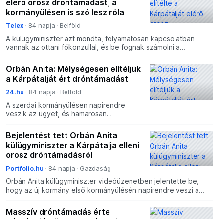
elérő orosz dróntámadást, a
kormányülésen is szó lesz róla
Telex
84 napja
Belföld
A külügyminiszter azt mondta, folyamatosan kapcsolatban
vannak az ottani főkonzullal, és be fognak számolni a
fejleményekről.
Orbán Anita: Mélységesen elítéljük
a Kárpátalját ért dróntámadást
24.hu
84 napja
Belföld
A szerdai kormányülésen napirendre
veszik az ügyet, és hamarosan
tájékoztatják a közvéleményt a
fejelményekről.
Bejelentést tett Orbán Anita
külügyminiszter a Kárpátalja elleni
orosz dróntámadásról
Portfolio.hu
84 napja
Gazdaság
Orbán Anita külügyminiszter videóüzenetben jelentette be,
hogy az új kormány első kormányülésén napirendre veszi a
Kárpátalját ért orosz dróntámadás kérdését.
Masszív dróntámadás érte