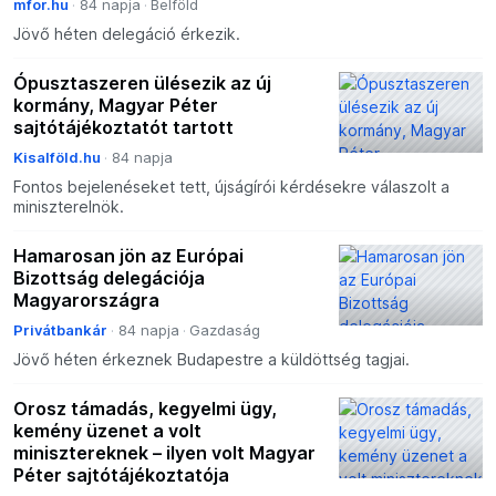
mfor.hu
84 napja
Belföld
Jövő héten delegáció érkezik.
Ópusztaszeren ülésezik az új
kormány, Magyar Péter
sajtótájékoztatót tartott
Kisalföld.hu
84 napja
Fontos bejelenéseket tett, újságírói kérdésekre válaszolt a
miniszterelnök.
Hamarosan jön az Európai
Bizottság delegációja
Magyarországra
Privátbankár
84 napja
Gazdaság
Jövő héten érkeznek Budapestre a küldöttség tagjai.
Orosz támadás, kegyelmi ügy,
kemény üzenet a volt
minisztereknek – ilyen volt Magyar
Péter sajtótájékoztatója