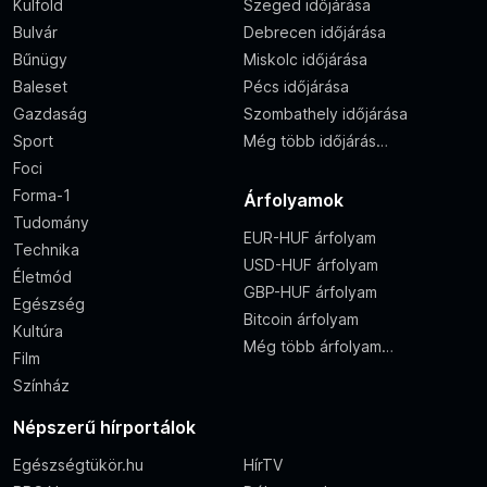
Külföld
Szeged időjárása
Bulvár
Debrecen időjárása
Bűnügy
Miskolc időjárása
Baleset
Pécs időjárása
Gazdaság
Szombathely időjárása
Sport
Még több időjárás…
Foci
Forma-1
Árfolyamok
Tudomány
EUR-HUF árfolyam
Technika
USD-HUF árfolyam
Életmód
GBP-HUF árfolyam
Egészség
Bitcoin árfolyam
Kultúra
Még több árfolyam…
Film
Színház
Népszerű hírportálok
Egészségtükör.hu
HírTV