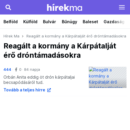
Belföld
Külföld
Bulvár
Bűnügy
Baleset
Gazdaság
Hírek Ma
Reagált a kormány a Kárpátalját érő dróntámadásokra
Reagált a kormány a Kárpátalját
érő dróntámadásokra
444
0
84 napja
Orbán Anita eddig öt drón kárpátaljai
becsapódásáról tud.
Tovább a teljes hírre