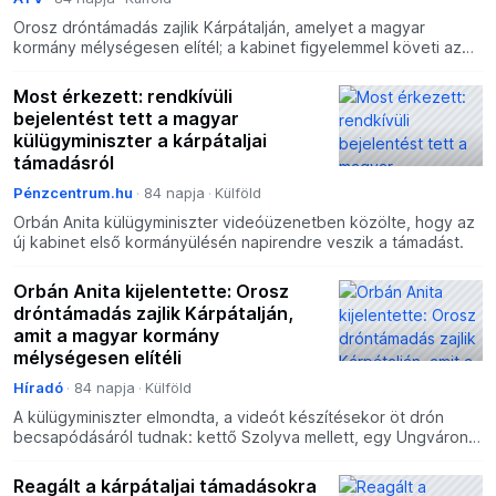
Orosz dróntámadás zajlik Kárpátalján, amelyet a magyar
kormány mélységesen elítél; a kabinet figyelemmel követi az
eseményeket és tájékoztatni fogja a közvéleményt – mond
Most érkezett: rendkívüli
bejelentést tett a magyar
külügyminiszter a kárpátaljai
támadásról
Pénzcentrum.hu
84 napja
Külföld
Orbán Anita külügyminiszter videóüzenetben közölte, hogy az
új kabinet első kormányülésén napirendre veszik a támadást.
Orbán Anita kijelentette: Orosz
dróntámadás zajlik Kárpátalján,
amit a magyar kormány
mélységesen elítéli
Híradó
84 napja
Külföld
A külügyminiszter elmondta, a videót készítésekor öt drón
becsapódásáról tudnak: kettő Szolyva mellett, egy Ungváron,
további kettő pedig egy-egy településen szórványosan
Reagált a kárpátaljai támadásokra