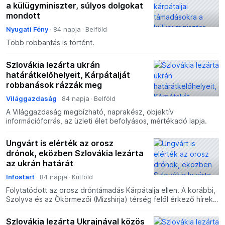
a külügyminiszter, súlyos dolgokat
mondott
Nyugati Fény
84 napja
Belföld
Több robbantás is történt.
Szlovákia lezárta ukrán
határátkelőhelyeit, Kárpátalját
robbanások rázzák meg
Világgazdaság
84 napja
Belföld
A Világgazdaság megbízható, naprakész, objektív
információforrás, az üzleti élet befolyásos, mértékadó lapja.
Ungvárt is elérték az orosz
drónok, eközben Szlovákia lezárta
az ukrán határát
Infostart
84 napja
Külföld
Folytatódott az orosz dróntámadás Kárpátalja ellen. A korábbi,
Szolyva és az Ökörmezői (Mizshirja) térség felől érkező hírek
után már Ungvárról is becsapódásokról és robb
Szlovákia lezárta Ukrajnával közös