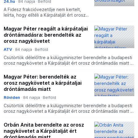
24.hu
84 napja
Belföld
A Fidesz frakcióvezetője nem kertelt,
leírta, hogy elítéli a Kárpátalját ért orosz
dróntámadást.
Magyar Péter reagált a kárpátaljai
dróntámadásra: berendelték az
orosz nagykövetet
ATV
84 napja
Belföld
Csütörtök délelőttre a külügyminiszter berendelte a budapesti
orosz nagykövetet a Kárpátalját ért orosz dróntámadás miatt –
mondta Magyar Péter miniszterelnök a Tisza-kor
Magyar Péter: berendelték az
orosz nagykövetet a kárpátaljai
dróntámadás miatt
Röviden
84 napja
Belföld
Csütörtök délelőttre a külügyminiszter berendelte a budapesti
orosz nagykövetet a Kárpátalját ért orosz dróntámadás miatt –
mondta Magyar Péter miniszterelnök a Tisza-kor
Orbán Anita berendelte az orosz
nagykövetet a Kárpátalját ért
dróntámadás miatt