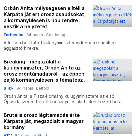
eseményeket és tájékoztatni fogja a közvéleményt – mond
Orbán Anita mélységesen elítéli a
Kárpátalját ért orosz csapásokat,
a kormányülésen is napirendre
veszik a helyzetet
Forbes.hu
84 napja
Gazdaság
A frissen beiktatott külügyminiszter videóban reagált az
aggasztó hírekre.
Breaking – megszólalt a
külügyminiszter, Orbán Anita az
orosz dróntámadásról – az éppen
zajló kormányülésen is téma lesz a
háborús esemény
Blikk
84 napja
Belföld
Orbán Anita, a Tisza-kormány külügyminisztere az első,
Ópusztaszeren tartott kormányülés alatt jelentkezett be a
Facebookon a Kárpátalját ért orosz dróntámadás miatt. Bej
Brutális orosz légitámadás érte
Kárpátalját, megszólalt a magyar
kormány
ATV
84 napja
Külföld