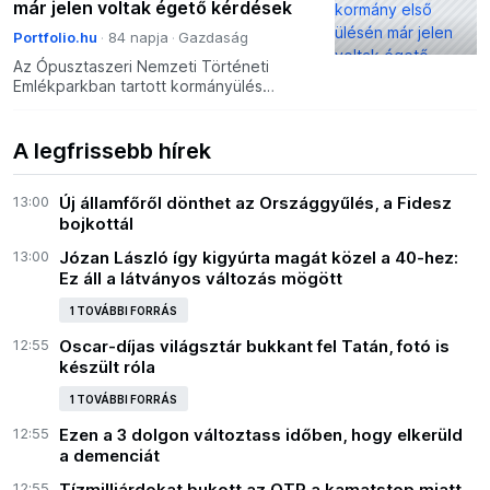
már jelen voltak égető kérdések
Portfolio.hu
84 napja
Gazdaság
Az Ópusztaszeri Nemzeti Történeti
Emlékparkban tartott kormányülés
közepette tartotta meg első hivatalos
kormányfői sajtótájékoztatóját Magyar
Péter. A tájékoztatás szeri
A legfrissebb hírek
13:00
Új államfőről dönthet az Országgyűlés, a Fidesz
bojkottál
13:00
Józan László így kigyúrta magát közel a 40-hez:
Ez áll a látványos változás mögött
1 TOVÁBBI FORRÁS
12:55
Oscar-díjas világsztár bukkant fel Tatán, fotó is
készült róla
1 TOVÁBBI FORRÁS
12:55
Ezen a 3 dolgon változtass időben, hogy elkerüld
a demenciát
12:55
Tízmilliárdokat bukott az OTP a kamatstop miatt,