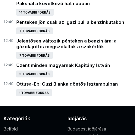
Paksnál a következő hat napban
14 TOVÁBBI FORRÁS
12:49
Pénteken jön csak az igazi buli a benzinkutakon
7 TOVÁBBI FORRÁS
12:49
Jelentősen változik pénteken a benzin ára: a
gázolajról is megszólaltak a szakértők
7 TOVÁBBI FORRÁS
12:49
Üzent minden magyarnak Kapitány István
3 TOVÁBBI FORRÁS
12:49
Öttusa-Eb: Guzi Blanka döntős Isztambulban
1 TOVÁBBI FORRÁS
Kategóriák
Időjárás
Belföld
Budapest időjárása