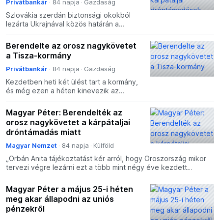
Privátbankár
84 napja
Gazdaság
Szlovákia szerdán biztonsági okokból
lezárta Ukrajnával közös határán a
határátkelőket, miután kiterjedt orosz
dróntámadás érte Kárpátalját.
Berendelte az orosz nagykövetet
a Tisza-kormány
Privátbankár
84 napja
Gazdaság
Kezdetben heti két ülést tart a kormány,
és még ezen a héten kinevezik az
államtitkárok döntő többségét.
Magyar Péter: Berendelték az
orosz nagykövetet a kárpátaljai
dróntámadás miatt
Magyar Nemzet
84 napja
Külföld
„Orbán Anita tájékoztatást kér arról, hogy Oroszország mikor
tervezi végre lezárni ezt a több mint négy éve kezdett
háborút” – mondta a kormányfő.
Magyar Péter a május 25-i héten
meg akar állapodni az uniós
pénzekről