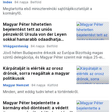
Index
84 napja
Belföld
Megtartotta első miniszterelnöki sajtótájékoztatóját a
kormányfő.
Magyar Péter hihetetlen
bejelentést tett az uniós
pénzekről: Ursula von der Leyen
sokkal hamarabb odaadhatja
Magyarországnak, mint gondoltuk
Világgazdaság
84 napja
Belföld
– ez lehet a dátum
Jövő héten Budapestre érkezik az Európai Bizottság magas
szintű delegációja, és Magyar Péter szerint már május 25-ei
héten megszülethet a megállapodás az uniós pénzekről
Kárpátalját is elérték az orosz
drónok, sorra reagáltak a magyar
politikusok
Magyar Nemzet
84 napja
Külföld
Minden, amit eddig tudni lehet a történtekről.
Magyar Péter bejelentette a
kormány első döntéseit: a védett