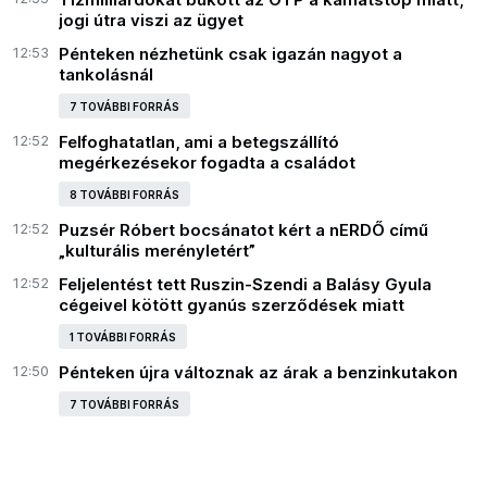
jogi útra viszi az ügyet
12:53
Pénteken nézhetünk csak igazán nagyot a
tankolásnál
7 TOVÁBBI FORRÁS
12:52
Felfoghatatlan, ami a betegszállító
megérkezésekor fogadta a családot
8 TOVÁBBI FORRÁS
12:52
Puzsér Róbert bocsánatot kért a nERDŐ című
„kulturális merényletért”
12:52
Feljelentést tett Ruszin-Szendi a Balásy Gyula
cégeivel kötött gyanús szerződések miatt
1 TOVÁBBI FORRÁS
12:50
Pénteken újra változnak az árak a benzinkutakon
7 TOVÁBBI FORRÁS