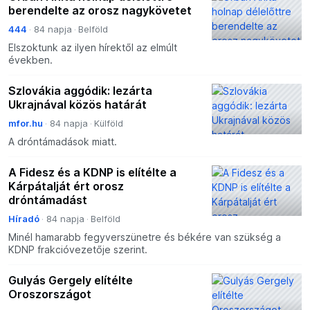
berendelte az orosz nagykövetet
444
84 napja
Belföld
Elszoktunk az ilyen hírektől az elmúlt
években.
Szlovákia aggódik: lezárta
Ukrajnával közös határát
mfor.hu
84 napja
Külföld
A dróntámadások miatt.
A Fidesz és a KDNP is elítélte a
Kárpátalját ért orosz
dróntámadást
Híradó
84 napja
Belföld
Minél hamarabb fegyverszünetre és békére van szükség a
KDNP frakcióvezetője szerint.
Gulyás Gergely elítélte
Oroszországot