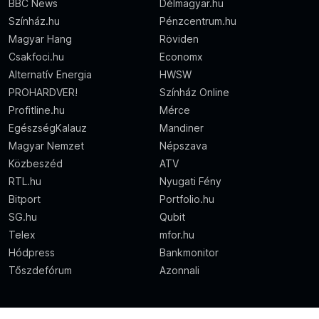
BBC News
Délmagyar.hu
Színház.hu
Pénzcentrum.hu
Magyar Hang
Röviden
Csakfoci.hu
Economx
Alternatív Energia
HWSW
PROHARDVER!
Színház Online
Profitline.hu
Mérce
EgészségKalauz
Mandiner
Magyar Nemzet
Népszava
Közbeszéd
ATV
RTL.hu
Nyugati Fény
Bitport
Portfolio.hu
SG.hu
Qubit
Telex
mfor.hu
Hódpress
Bankmonitor
Tőszdefórum
Azonnali