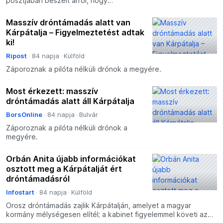
posztjában beszélt arról, hogy
mélységesen elÍtéli a Tisza-kormány a
támadást.
Masszív dróntámadás alatt van
Kárpátalja – Figyelmeztetést adtak
ki!
Ripost
84 napja
Külföld
Záporoznak a pilóta nélküli drónok a megyére.
Most érkezett: masszív
dróntámadás alatt áll Kárpátalja
BorsOnline
84 napja
Bulvár
Záporoznak a pilóta nélküli drónok a
megyére.
Orbán Anita újabb információkat
osztott meg a Kárpátalját ért
dróntámadásról
Infostart
84 napja
Külföld
Orosz dróntámadás zajlik Kárpátalján, amelyet a magyar
kormány mélységesen elítél; a kabinet figyelemmel követi az