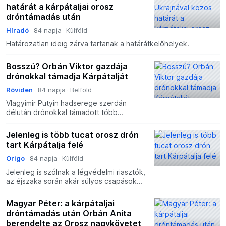
határát a kárpátaljai orosz
dróntámadás után
Híradó
84 napja
Külföld
Határozatlan ideig zárva tartanak a határátkelőhelyek.
Bosszú? Orbán Viktor gazdája
drónokkal támadja Kárpátalját
Röviden
84 napja
Belföld
Vlagyimir Putyin hadserege szerdán
délután drónokkal támadott több
kárpátaljai települést, a közösségi
platformok felhasználói több
Jelenleg is több tucat orosz drón
becsapódást jelentettek Szolyváról, Mu
tart Kárpátalja felé
Origo
84 napja
Külföld
Jelenleg is szólnak a légvédelmi riasztók,
az éjszaka során akár súlyos csapások
érhetik a magyarok lakta térséget.
Magyar Péter: a kárpátaljai
dróntámadás után Orbán Anita
berendelte az Orosz nagykövetet