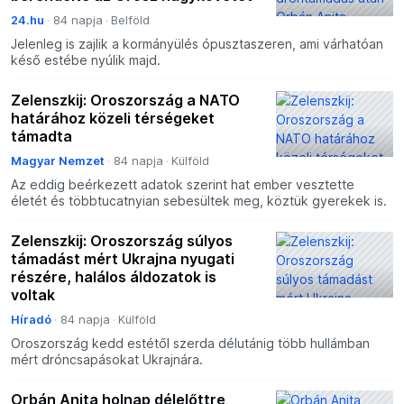
24.hu
84 napja
Belföld
Jelenleg is zajlik a kormányülés ópusztaszeren, ami várhatóan
késő estébe nyúlik majd.
Zelenszkij: Oroszország a NATO
határához közeli térségeket
támadta
Magyar Nemzet
84 napja
Külföld
Az eddig beérkezett adatok szerint hat ember vesztette
életét és többtucatnyian sebesültek meg, köztük gyerekek is.
Zelenszkij: Oroszország súlyos
támadást mért Ukrajna nyugati
részére, halálos áldozatok is
voltak
Híradó
84 napja
Külföld
Oroszország kedd estétől szerda délutánig több hullámban
mért dróncsapásokat Ukrajnára.
Orbán Anita holnap délelőttre