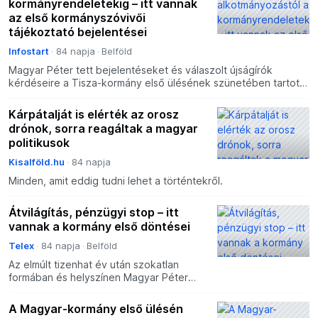
kormányrendeletekig – itt vannak
az első kormányszóvivői
tájékoztató bejelentései
Infostart
84 napja
Belföld
Magyar Péter tett bejelentéseket és válaszolt újságírók
kérdéseire a Tisza-kormány első ülésének szünetében tartott
sajtótájékoztatón Ópusztaszeren.
Kárpátalját is elérték az orosz
drónok, sorra reagáltak a magyar
politikusok
Kisalföld.hu
84 napja
Minden, amit eddig tudni lehet a történtekről.
Átvilágítás, pénzügyi stop – itt
vannak a kormány első döntései
Telex
84 napja
Belföld
Az elmúlt tizenhat év után szokatlan
formában és helyszínen Magyar Péter
jelentette be kormánya első
intézkedéseit. Volt kampányfőnöke, Tóth
A Magyar-kormány első ülésén
Péter lesz a miniszterelnök n