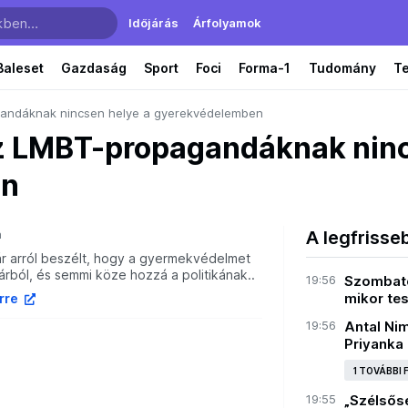
Időjárás
Árfolyamok
Baleset
Gazdaság
Sport
Foci
Forma-1
Tudomány
T
agandáknak nincsen helye a gyerekvédelemben
Az LMBT-propagandáknak ninc
en
a
A legfrisse
ár arról beszélt, hogy a gyermekvédelmet
várból, és semmi köze hozzá a politikának..
19:56
Szombaton
mikor tes
írre
19:56
Antal Ni
Priyanka 
1 TOVÁBBI
19:55
„Szélsős