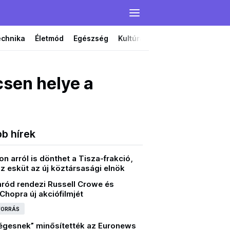
echnika
Életmód
Egészség
Kultúra
Film
Színház
sen helye a
bb hírek
 arról is dönthet a Tisza-frakció,
z esküt az új köztársasági elnök
mród rendezi Russell Crowe és
Chopra új akciófilmjét
 FORRÁS
égesnek” minősítették az Euronews