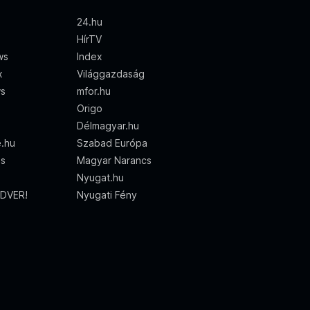
24.hu
HírTV
ws
Index
x
Világgazdaság
ws
mfor.hu
Origo
Délmagyar.hu
e.hu
Szabad Európa
ss
Magyar Narancs
Nyugat.hu
DVER!
Nyugati Fény