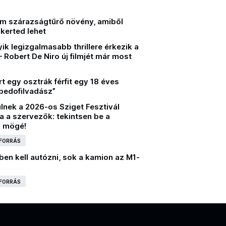
ém szárazságtűrő növény, amiből
 kerted lehet
ik legizgalmasabb thrillere érkezik a
 – Robert De Niro új filmjét már most
 egy osztrák férfit egy 18 éves
pedofilvadász”
lnek a 2026-os Sziget Fesztivál
a a szervezők: tekintsen be a
k mögé!
 FORRÁS
ben kell autózni, sok a kamion az M1-
 FORRÁS