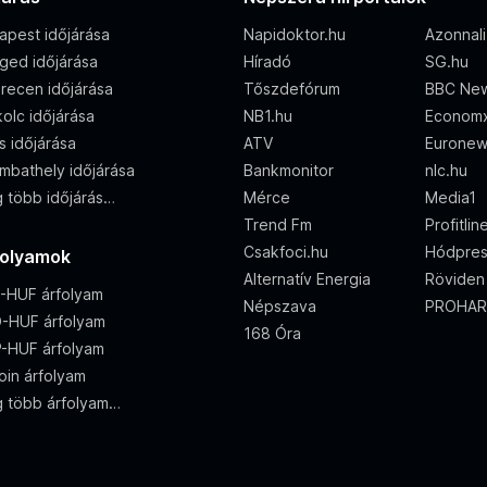
apest időjárása
Napidoktor.hu
Azonnali
ged időjárása
Híradó
SG.hu
recen időjárása
Tőszdefórum
BBC Ne
olc időjárása
NB1.hu
Econom
s időjárása
ATV
Eurone
mbathely időjárása
Bankmonitor
nlc.hu
 több időjárás…
Mérce
Media1
Trend Fm
Profitlin
Csakfoci.hu
Hódpre
folyamok
Alternatív Energia
Röviden
-HUF árfolyam
Népszava
PROHAR
-HUF árfolyam
168 Óra
-HUF árfolyam
oin árfolyam
 több árfolyam…