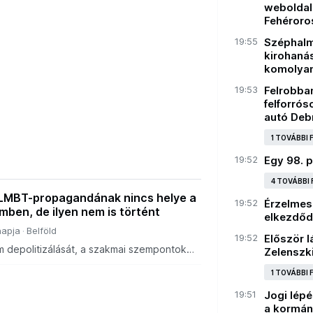
weboldalá
Fehéroro
19:55
Széphalmi
kirohanás
komolyan
19:53
Felrobban
felforrós
autó Deb
1 TOVÁBBI
19:52
Egy 98. p
4 TOVÁBBI
: LMBT-propagandának nincs helye a
19:52
Érzelmes
ben, de ilyen nem is történt
elkezdőd
napja
Belföld
19:52
Először l
depolitizálását, a szakmai szempontok
Zelenszki
rendszer átvilágítását és korszerűsítését
rmekjogi államtitkárrá kinevezett G
1 TOVÁBBI
19:51
Jogi lépé
a kormány