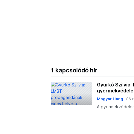
1 kapcsolódó hír
Gyurkó Szilvia
gyermekvédelem
Magyar Hang
86 
A gyermekvédelem 
visszaállítását, a 
ígéri a frissen gye