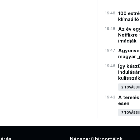
19:48
100 extr
klímaálló
19:48
Az év egy
Netflixre
imádják
19:47
Agyonvert
magyar „
19:46
Így készü
indulásár
kulisszá
2 TOVÁBBI
19:43
A terelés
esen
7 TOVÁBBI
járás
Népszerű hírportálok