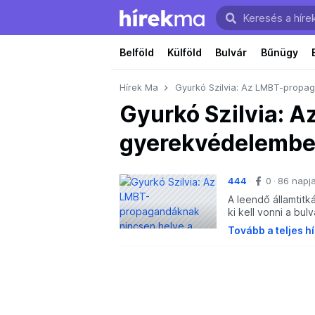
Belföld
Külföld
Bulvár
Bűnügy
Hírek Ma
Gyurkó Szilvia: Az LMBT-prop
Gyurkó Szilvia: 
gyerekvédelemb
444
0
86 napj
A leendő államtitk
ki kell vonni a bul
Tovább a teljes h