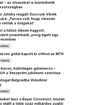
t – az olvasókat is büntethetik
szországban
 Juliska reagált Szorcsik Vikiék
ára: „Furcsa volt, hogy véresen
 vették a dolgokat”
t a hátsó ülésen hagyott,
odott powerbank, porig égett egy
recenben
 FORRÁS
erces góllal kapott ki otthon az MTK
 FORRÁS
 búcsú, különleges gálameccs –
ött a Veszprém jubileumi szezonja
átogat Belgrádba Volodimir
j
 FORRÁS
seket tesz a Bayer Construct, miután
 elállt a több száz milliárdos zuglói