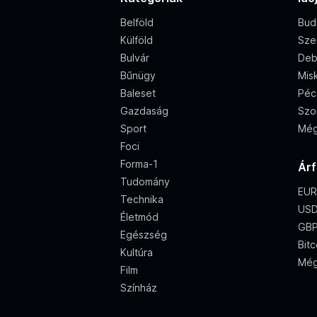
Belföld
Bud
Külföld
Sze
Bulvár
Deb
Bűnügy
Misk
Baleset
Péc
Gazdaság
Szo
Sport
Még
Foci
Forma-1
Ár
Tudomány
EUR
Technika
USD
Életmód
GBP
Egészség
Bitc
Kultúra
Még
Film
Színház