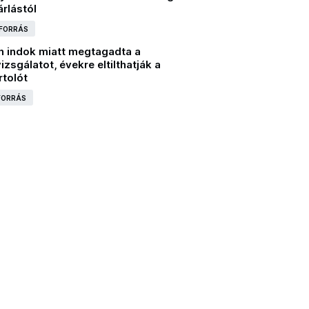
rlástól
 FORRÁS
en indok miatt megtagadta a
zsgálatot, évekre eltilthatják a
rtolót
 FORRÁS