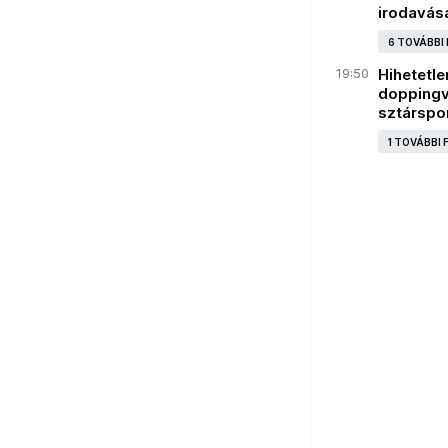
irodavásá
6 TOVÁBBI
19:50
Hihetetl
doppingvi
sztárspo
1 TOVÁBBI