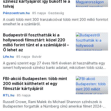
színész kártyájáról: így bukott le a
tolvaj
Pénzcentrum.hu
85 napja
Gazdaság
A csaló több mint 300 tranzakcióval több mint 200 millió forintot
emelhet le a számláról.
Budapestről foszthatták ki a
hollywoodi filmsztárt: közel 220
millió forint tűnt el a számlájáról –
Ő lehet az
Life.hu
85 napja
Bulvár
A gyanú szerint egy 27 éves férfi éveken át használhatta egy
ismert hollywoodi színész banki adatait, miközben több száz
tranzakcióval közel 220 millió forintnak megfelel
FBI-akció Budapesten: több mint
200 milliót költhetett el egy
filmsztár kártyájáról
RTL.hu
85 napja
Russell Crowe, Rami Malek és Michael Shannon színészek is
Budapesten forgatták a Nürnberg című amerikai filmet 2024-
ben. Ekkor szerezhette meg a bankkártya adatokat egy 2