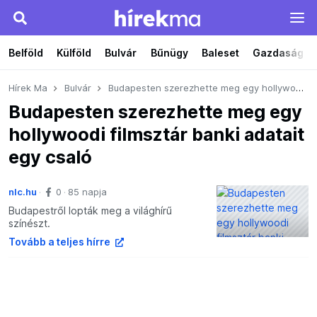
Belföld
Külföld
Bulvár
Bűnügy
Baleset
Gazdaság
Hírek Ma
Bulvár
Budapesten szerezhette meg egy hollywoodi filmsztár banki adatait egy csaló
Budapesten szerezhette meg egy
hollywoodi filmsztár banki adatait
egy csaló
nlc.hu
0
85 napja
Budapestről lopták meg a világhírű
színészt.
Tovább a teljes hírre