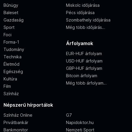
Bűnügy
Miskolc időjárása
Baleset
Pécs időjárása
Gazdaság
Szombathely időjárása
Sport
Még több időjárás…
Foci
Forma-1
Árfolyamok
Tudomány
EUR-HUF árfolyam
Technika
USD-HUF árfolyam
Életmód
GBP-HUF árfolyam
Egészség
Bitcoin árfolyam
Kultúra
Még több árfolyam…
Film
Színház
Népszerű hírportálok
Színház Online
G7
Privátbankár
Napidoktor.hu
Bankmonitor
Nemzeti Sport