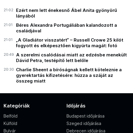
21:02
Ezért nem lett énekesnő Ábel Anita gyönyörű
lányából
21:01
Béres Alexandra Portugáliában kalandozott a
családjával
21:01
„A Gladiátor visszatért” – Russell Crowe 25 kilót
fogyott és elképesztően kigyúrta magát: fotó
20:49
A szerelmi csalódásai miatt az edzésbe menekült
Dávid Petra, testépítő lett belőle
20:30
Charlie Sheent a bíróságnak kellett köteleznie a
gyerektartás kifizetésére: húzza a száját az
összeg miatt
Kategóriák
Időjárás
Belföld
Budapest időjárása
Külföld
Szeged időjárása
Bulvár
Debrecen időjárása