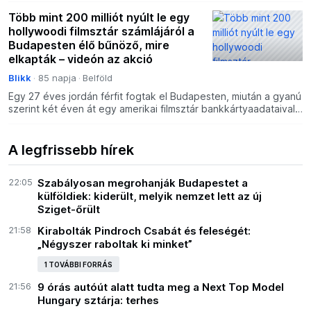
Több mint 200 milliót nyúlt le egy
hollywoodi filmsztár számlájáról a
Budapesten élő bűnöző, mire
elkapták – videón az akció
Blikk
85 napja
Belföld
Egy 27 éves jordán férfit fogtak el Budapesten, miután a gyanú
szerint két éven át egy amerikai filmsztár bankkártyaadataival
hajtott végre illegális tranzakciókat. Mintt
A legfrissebb hírek
22:05
Szabályosan megrohanják Budapestet a
külföldiek: kiderült, melyik nemzet lett az új
Sziget-őrült
21:58
Kirabolták Pindroch Csabát és feleségét:
„Négyszer raboltak ki minket”
1 TOVÁBBI FORRÁS
21:56
9 órás autóút alatt tudta meg a Next Top Model
Hungary sztárja: terhes