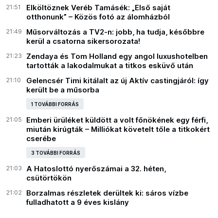
21:51
Elköltöznek Veréb Tamásék: „Első saját
otthonunk” – Közös fotó az álomházból
21:49
Műsorváltozás a TV2-n: jobb, ha tudja, későbbre
kerül a csatorna sikersorozata!
21:23
Zendaya és Tom Holland egy angol luxushotelben
tartották a lakodalmukat a titkos esküvő után
21:10
Gelencsér Timi kitálalt az új Aktív castingjáról: így
került be a műsorba
1 TOVÁBBI FORRÁS
21:05
Emberi ürüléket küldött a volt főnökének egy férfi,
miután kirúgták – Milliókat követelt tőle a titkokért
cserébe
3 TOVÁBBI FORRÁS
21:03
A Hatoslottó nyerőszámai a 32. héten,
csütörtökön
21:02
Borzalmas részletek derültek ki: sáros vízbe
fulladhatott a 9 éves kislány