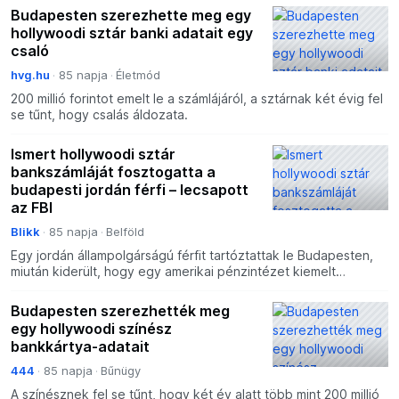
Budapesten szerezhette meg egy
hollywoodi sztár banki adatait egy
csaló
hvg.hu
85 napja
Életmód
200 millió forintot emelt le a számlájáról, a sztárnak két évig fel
se tűnt, hogy csalás áldozata.
Ismert hollywoodi sztár
bankszámláját fosztogatta a
budapesti jordán férfi – lecsapott
az FBI
Blikk
85 napja
Belföld
Egy jordán állampolgárságú férfit tartóztattak le Budapesten,
miután kiderült, hogy egy amerikai pénzintézet kiemelt
ügyfelének hitelkártyaadatait felhasználva követett e
Budapesten szerezhették meg
egy hollywoodi színész
bankkártya-adatait
444
85 napja
Bűnügy
A színésznek fel se tűnt, hogy két év alatt több mint 200 millió