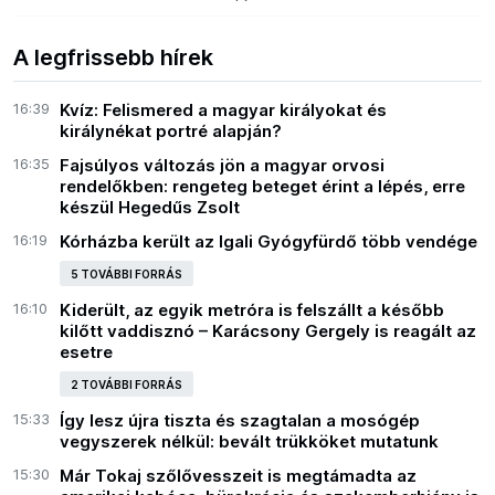
sokunkban megmaradt a reflex: a tömött repülőn
A legfrissebb hírek
16:39
Kvíz: Felismered a magyar királyokat és
királynékat portré alapján?
16:35
Fajsúlyos változás jön a magyar orvosi
rendelőkben: rengeteg beteget érint a lépés, erre
készül Hegedűs Zsolt
16:19
Kórházba került az Igali Gyógyfürdő több vendége
5 TOVÁBBI FORRÁS
16:10
Kiderült, az egyik metróra is felszállt a később
kilőtt vaddisznó – Karácsony Gergely is reagált az
esetre
2 TOVÁBBI FORRÁS
15:33
Így lesz újra tiszta és szagtalan a mosógép
vegyszerek nélkül: bevált trükköket mutatunk
15:30
Már Tokaj szőlővesszeit is megtámadta az