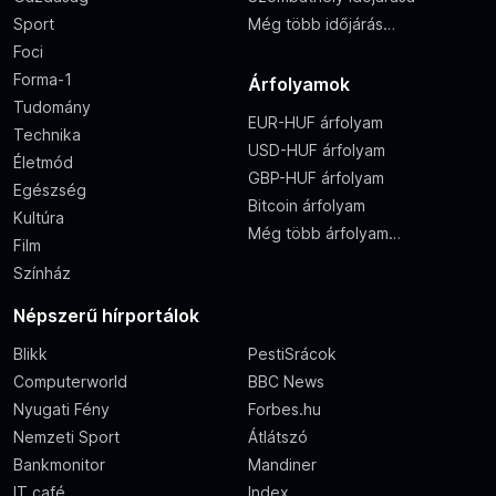
Sport
Még több időjárás…
Foci
Forma-1
Árfolyamok
Tudomány
EUR-HUF árfolyam
Technika
USD-HUF árfolyam
Életmód
GBP-HUF árfolyam
Egészség
Bitcoin árfolyam
Kultúra
Még több árfolyam…
Film
Színház
Népszerű hírportálok
Blikk
PestiSrácok
Computerworld
BBC News
Nyugati Fény
Forbes.hu
Nemzeti Sport
Átlátszó
Bankmonitor
Mandiner
IT café
Index