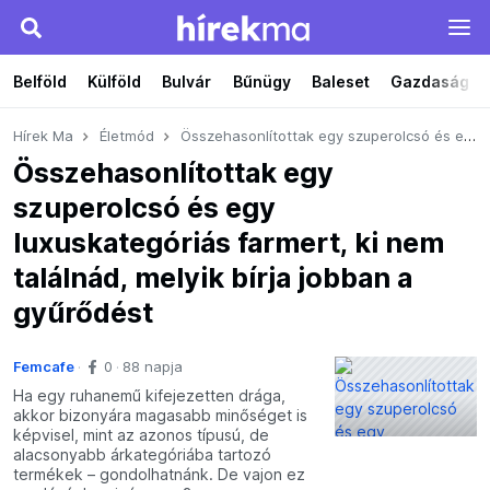
Belföld
Külföld
Bulvár
Bűnügy
Baleset
Gazdaság
Hírek Ma
Életmód
Összehasonlítottak egy szuperolcsó és egy luxuskategóriás farmert, ki nem találnád, melyik bírja jobban a gyűrődést
Összehasonlítottak egy
szuperolcsó és egy
luxuskategóriás farmert, ki nem
találnád, melyik bírja jobban a
gyűrődést
Femcafe
0
88 napja
Ha egy ruhanemű kifejezetten drága,
akkor bizonyára magasabb minőséget is
képvisel, mint az azonos típusú, de
alacsonyabb árkategóriába tartozó
termékek – gondolhatnánk. De vajon ez