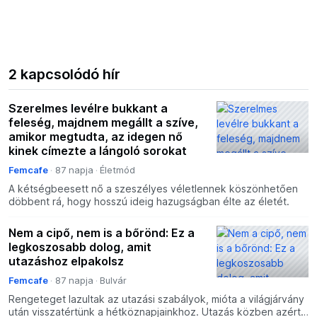
2 kapcsolódó hír
Szerelmes levélre bukkant a
feleség, majdnem megállt a szíve,
amikor megtudta, az idegen nő
kinek címezte a lángoló sorokat
Femcafe
87 napja
Életmód
A kétségbeesett nő a szeszélyes véletlennek köszönhetően
döbbent rá, hogy hosszú ideig hazugságban élte az életét.
Nem a cipő, nem is a bőrönd: Ez a
legkoszosabb dolog, amit
utazáshoz elpakolsz
Femcafe
87 napja
Bulvár
Rengeteget lazultak az utazási szabályok, mióta a világjárvány
után visszatértünk a hétköznapjainkhoz. Utazás közben azért