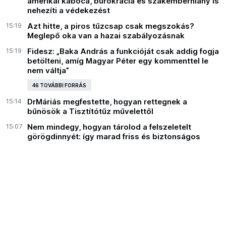
amerikai kabóca, bürokrácia és szakemberhiány is
nehezíti a védekezést
15:19
Azt hitte, a piros tűzcsap csak megszokás?
Meglepő oka van a hazai szabályozásnak
15:19
Fidesz: „Baka András a funkcióját csak addig fogja
betölteni, amíg Magyar Péter egy kommenttel le
nem váltja”
46 TOVÁBBI FORRÁS
15:14
DrMáriás megfestette, hogyan rettegnek a
bűnösök a Tisztítótűz művelettől
15:07
Nem mindegy, hogyan tárolod a felszeletelt
görögdinnyét: így marad friss és biztonságos