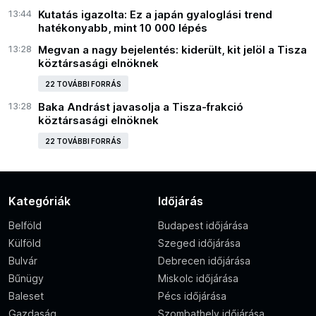
13:44
Kutatás igazolta: Ez a japán gyaloglási trend
hatékonyabb, mint 10 000 lépés
13:28
Megvan a nagy bejelentés: kiderült, kit jelöl a Tisza
köztársasági elnöknek
22 TOVÁBBI FORRÁS
13:28
Baka Andrást javasolja a Tisza-frakció
köztársasági elnöknek
22 TOVÁBBI FORRÁS
Kategóriák
Időjárás
Belföld
Budapest időjárása
Külföld
Szeged időjárása
Bulvár
Debrecen időjárása
Bűnügy
Miskolc időjárása
Baleset
Pécs időjárása
Gazdaság
Szombathely időjárása