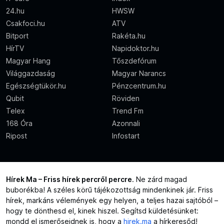
24.hu
HWSW
Csakfoci.hu
ATV
Bitport
Rakéta.hu
HírTV
Napidoktor.hu
Magyar Hang
Tőszdefórum
Világgazdaság
Magyar Narancs
Egészségtükör.hu
Pénzcentrum.hu
Qubit
Röviden
Telex
Trend Fm
168 Óra
Azonnali
Ripost
Infostart
Hírek Ma – Friss hírek percről percre
. Ne zárd magad
buborékba! A széles körű tájékozottság mindenkinek jár. Friss
hírek, markáns vélemények egy helyen, a teljes hazai sajtóból –
hogy te dönthesd el, kinek hiszel. Segítsd küldetésünket:
mondd el ismerőseidnek is, hogy a
hirek.ma
a hírkeresőd!