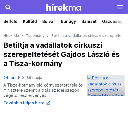
Belföld
Külföld
Bulvár
Bűnügy
Baleset
Gazdaság
Hírek Ma
Tudomány
Betiltja a vadállatok cirkuszi szerepeltetését Gajdos László és a Tisza-kormány
Betiltja a vadállatok cirkuszi
szerepeltetését Gajdos László és
a Tisza-kormány
24.hu
0
86 napja
A Tisza-kormány élő környezetért felelős
minisztere szerint a tiltás az idei szezon
végétől lesz érvényes.
Tovább a teljes hírre