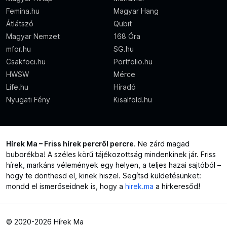
Femina.hu
Magyar Hang
Átlátszó
Qubit
Magyar Nemzet
168 Óra
mfor.hu
SG.hu
Csakfoci.hu
Portfolio.hu
HWSW
Mérce
Life.hu
Híradó
Nyugati Fény
Kisalföld.hu
Hírek Ma – Friss hírek percről percre
. Ne zárd magad
buborékba! A széles körű tájékozottság mindenkinek jár. Friss
hírek, markáns vélemények egy helyen, a teljes hazai sajtóból –
hogy te dönthesd el, kinek hiszel. Segítsd küldetésünket:
mondd el ismerőseidnek is, hogy a
hirek.ma
a hírkeresőd!
© 2020-2026 Hírek Ma