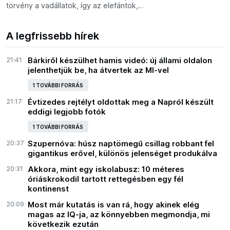
törvény a vadállatok, így az elefántok,
fókák, majmok és nagymacskák
szerepeltetését, ezt pedig külföldi
társulatok is kihasználták
A legfrissebb hírek
21:41
Bárkiről készülhet hamis videó: új állami oldalon
jelenthetjük be, ha átvertek az MI-vel
1 TOVÁBBI FORRÁS
21:17
Évtizedes rejtélyt oldottak meg a Napról készült
eddigi legjobb fotók
1 TOVÁBBI FORRÁS
20:37
Szupernóva: húsz naptömegű csillag robbant fel
gigantikus erővel, különös jelenséget produkálva
20:31
Akkora, mint egy iskolabusz: 10 méteres
óriáskrokodil tartott rettegésben egy fél
kontinenst
20:09
Most már kutatás is van rá, hogy akinek elég
magas az IQ-ja, az könnyebben megmondja, mi
következik ezután