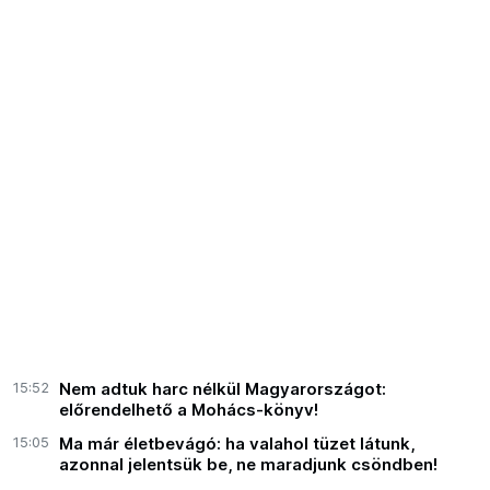
15:52
Nem adtuk harc nélkül Magyarországot:
előrendelhető a Mohács-könyv!
15:05
Ma már életbevágó: ha valahol tüzet látunk,
azonnal jelentsük be, ne maradjunk csöndben!