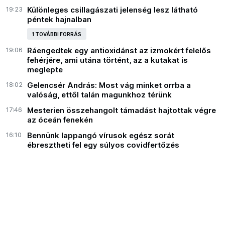
19:23
Különleges csillagászati jelenség lesz látható
péntek hajnalban
1 TOVÁBBI FORRÁS
19:06
Ráengedtek egy antioxidánst az izmokért felelős
fehérjére, ami utána történt, az a kutakat is
meglepte
18:02
Gelencsér András: Most vág minket orrba a
valóság, ettől talán magunkhoz térünk
17:46
Mesterien összehangolt támadást hajtottak végre
az óceán fenekén
16:10
Bennünk lappangó vírusok egész sorát
ébresztheti fel egy súlyos covidfertőzés