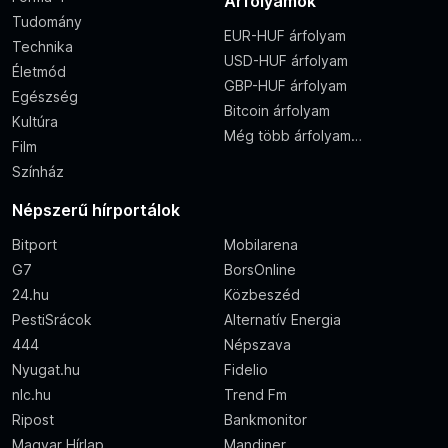
Árfolyamok
Tudomány
EUR-HUF árfolyam
Technika
USD-HUF árfolyam
Életmód
GBP-HUF árfolyam
Egészség
Bitcoin árfolyam
Kultúra
Még több árfolyam…
Film
Színház
Népszerű hírportálok
Bitport
Mobilarena
G7
BorsOnline
24.hu
Közbeszéd
PestiSrácok
Alternatív Energia
444
Népszava
Nyugat.hu
Fidelio
nlc.hu
Trend Fm
Ripost
Bankmonitor
Magyar Hírlap
Mandiner