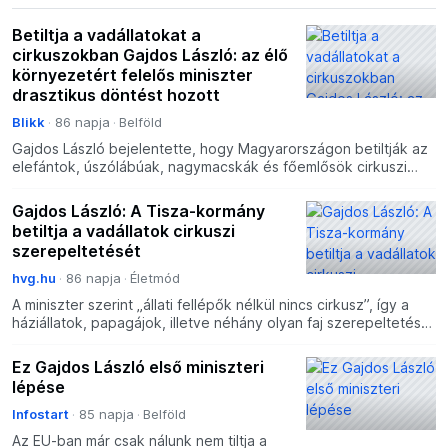
Betiltja a vadállatokat a
cirkuszokban Gajdos László: az élő
környezetért felelős miniszter
drasztikus döntést hozott
Blikk
86 napja
Belföld
Gajdos László bejelentette, hogy Magyarországon betiltják az
elefántok, úszólábúak, nagymacskák és főemlősök cirkuszi
szerepeltetését. Az intézkedés az idei cirkuszi szez
Gajdos László: A Tisza-kormány
betiltja a vadállatok cirkuszi
szerepeltetését
hvg.hu
86 napja
Életmód
A miniszter szerint „állati fellépők nélkül nincs cirkusz”, így a
háziállatok, papagájok, illetve néhány olyan faj szerepeltetése
elé, amelyek jól tűrik a cirkuszi körülm
Ez Gajdos László első miniszteri
lépése
Infostart
85 napja
Belföld
Az EU-ban már csak nálunk nem tiltja a