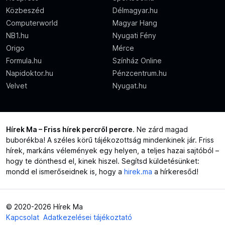
Közbeszéd
Délmagyar.hu
Computerworld
Magyar Hang
NB1.hu
Nyugati Fény
Origo
Mérce
Formula.hu
Színház Online
Napidoktor.hu
Pénzcentrum.hu
Velvet
Nyugat.hu
Hírek Ma – Friss hírek percről percre
. Ne zárd magad
buborékba! A széles körű tájékozottság mindenkinek jár. Friss
hírek, markáns vélemények egy helyen, a teljes hazai sajtóból –
hogy te dönthesd el, kinek hiszel. Segítsd küldetésünket:
mondd el ismerőseidnek is, hogy a
hirek.ma
a hírkeresőd!
© 2020-2026 Hírek Ma
Kapcsolat
Adatkezelései tájékoztató