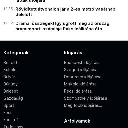
láttak utoljára
12:35
Rövidített útvonalon jár a 2-es metró vasárnap
délelőtt
12:32
Drámai összegek! Így ugrott meg az ország
áramimport-számlája Paks leállítása óta
Kategóriák
Időjárás
Belföld
Budapest időjárása
Külföld
Szeged időjárása
Bulvár
Debrecen időjárása
Bűnügy
Miskolc időjárása
Baleset
Pécs időjárása
Gazdaság
Szombathely időjárása
Sport
Még több időjárás…
Foci
Forma-1
Árfolyamok
Tudomány