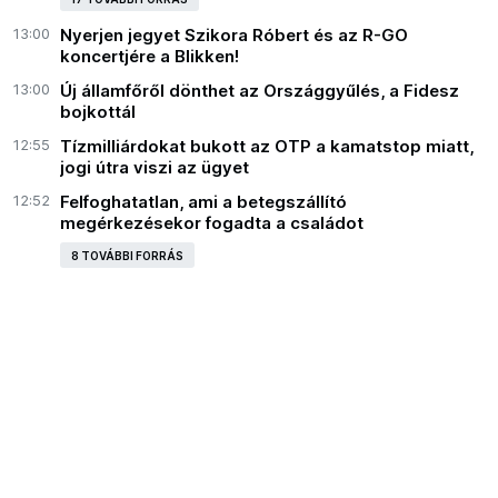
13:00
Nyerjen jegyet Szikora Róbert és az R-GO
koncertjére a Blikken!
13:00
Új államfőről dönthet az Országgyűlés, a Fidesz
bojkottál
12:55
Tízmilliárdokat bukott az OTP a kamatstop miatt,
jogi útra viszi az ügyet
12:52
Felfoghatatlan, ami a betegszállító
megérkezésekor fogadta a családot
8 TOVÁBBI FORRÁS