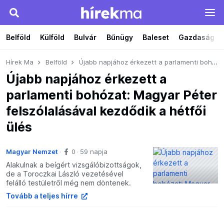
Belföld
Külföld
Bulvár
Bűnügy
Baleset
Gazdaság
Hírek Ma
Belföld
Újabb napjához érkezett a parlamenti bohózat: Magyar Péter felszólalásával kezdődik a hétfői ülés
Újabb napjához érkezett a
parlamenti bohózat: Magyar Péter
felszólalásával kezdődik a hétfői
ülés
Magyar Nemzet
0
59 napja
Alakulnak a beígért vizsgálóbizottságok,
de a Toroczkai László vezetésével
felálló testületről még nem döntenek.
Tovább a teljes hírre