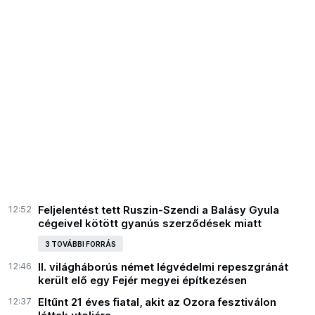
12:52
Feljelentést tett Ruszin-Szendi a Balásy Gyula
cégeivel kötött gyanús szerződések miatt
3 TOVÁBBI FORRÁS
12:46
II. világháborús német légvédelmi repeszgránát
került elő egy Fejér megyei építkezésen
12:37
Eltűnt 21 éves fiatal, akit az Ozora fesztiválon