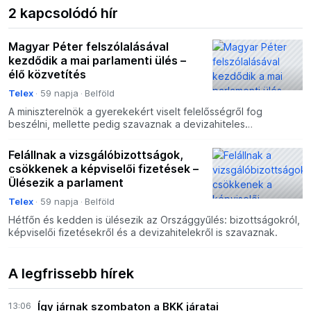
2 kapcsolódó hír
Magyar Péter felszólalásával
kezdődik a mai parlamenti ülés –
élő közvetítés
Telex
59 napja
Belföld
A miniszterelnök a gyerekekért viselt felelősségről fog
beszélni, mellette pedig szavaznak a devizahiteles
végrehajtások felfüggesztéséről és a képviselők
fizetéscsökkent
Felállnak a vizsgálóbizottságok,
csökkenek a képviselői fizetések –
Ülésezik a parlament
Telex
59 napja
Belföld
Hétfőn és kedden is ülésezik az Országgyűlés: bizottságokról,
képviselői fizetésekről és a devizahitelekről is szavaznak.
A legfrissebb hírek
13:06
Így járnak szombaton a BKK járatai