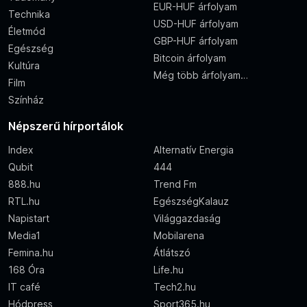
EUR-HUF árfolyam
Technika
USD-HUF árfolyam
Életmód
GBP-HUF árfolyam
Egészség
Bitcoin árfolyam
Kultúra
Még több árfolyam…
Film
Színház
Népszerű hírportálok
Index
Alternatív Energia
Qubit
444
888.hu
Trend Fm
RTL.hu
EgészségKalauz
Napistart
Világgazdaság
Media1
Mobilarena
Femina.hu
Átlátszó
168 Óra
Life.hu
IT café
Tech2.hu
Hódpress
Sport365.hu