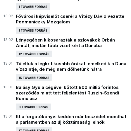
1 TOVÁBBI FORRÁS
13:02
Fővárosi képviselőt cserél a Vitézy Dávid vezette
Podmaniczky Mozgalom
1 TOVÁBBI FORRÁS
13:02
Lényegében kikosarazták a szlovákok Orbán
Anitát, miután több vizet kért a Dunába
12 TOVÁBBI FORRÁS
13:01
Túléltük a legkritikusabb órákat: emelkedik a Duna
vízszintje, de még nem dőlhetünk hátra
15 TOVÁBBI FORRÁS
13:01
Balásy Gyula cégével kötött 800 millió forintos
szerződés miatt tett feljelentést Ruszin-Szendi
Romulusz
3 TOVÁBBI FORRÁS
13:01
Itt a forgatókönyv: kedden már beszédet mondhat
a parlamentben az új köztársasági elnök
17 TOVÁBBI FORRÁS