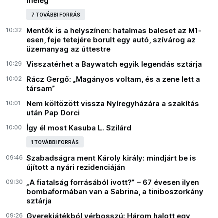
meleg
7 TOVÁBBI FORRÁS
10:32
Mentők is a helyszínen: hatalmas baleset az M1-
esen, feje tetejére borult egy autó, szívárog az
üzemanyag az úttestre
10:29
Visszatérhet a Baywatch egyik legendás sztárja
10:02
Rácz Gergő: „Magányos voltam, és a zene lett a
társam”
10:01
Nem költözött vissza Nyíregyházára a szakítás
után Pap Dorci
10:00
Így él most Kasuba L. Szilárd
1 TOVÁBBI FORRÁS
09:46
Szabadságra ment Károly király: mindjárt be is
újított a nyári rezidenciáján
09:30
„A fiatalság forrásából ivott?” – 67 évesen ilyen
bombaformában van a Sabrina, a tiniboszorkány
sztárja
09:26
Gyerekjátékból vérbosszú: Három halott egy