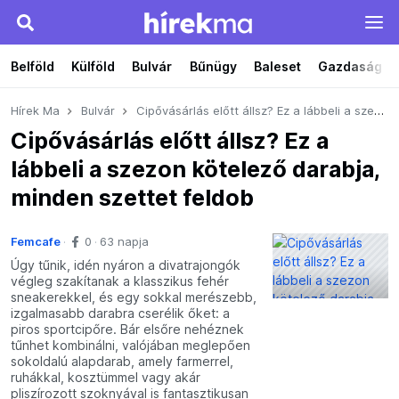
Belföld
Külföld
Bulvár
Bűnügy
Baleset
Gazdaság
Hírek Ma
Bulvár
Cipővásárlás előtt állsz? Ez a lábbeli a szezon kötelező darabja, minden szettet feldob
Cipővásárlás előtt állsz? Ez a
lábbeli a szezon kötelező darabja,
minden szettet feldob
Femcafe
0
63 napja
Úgy tűnik, idén nyáron a divatrajongók
végleg szakítanak a klasszikus fehér
sneakerekkel, és egy sokkal merészebb,
izgalmasabb darabra cserélik őket: a
piros sportcipőre. Bár elsőre nehéznek
tűnhet kombinálni, valójában meglepően
sokoldalú alapdarab, amely farmerrel,
ruhákkal, kosztümmel vagy akár
pliszírozott szoknyával is fantasztikusan