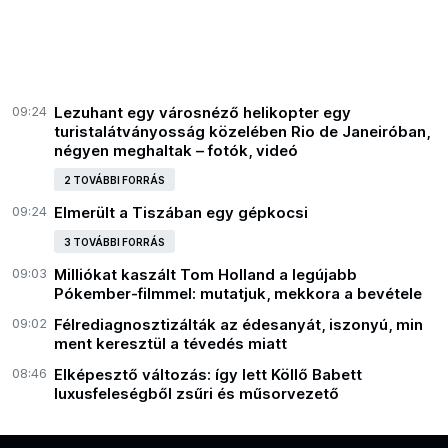
09:24
Lezuhant egy városnéző helikopter egy
turistalátványosság közelében Rio de Janeiróban,
négyen meghaltak – fotók, videó
2 TOVÁBBI FORRÁS
09:24
Elmerült a Tiszában egy gépkocsi
3 TOVÁBBI FORRÁS
09:03
Milliókat kaszált Tom Holland a legújabb
Pókember-filmmel: mutatjuk, mekkora a bevétele
09:02
Félrediagnosztizálták az édesanyát, iszonyú, min
ment keresztül a tévedés miatt
08:46
Elképesztő változás: így lett Köllő Babett
luxusfeleségből zsűri és műsorvezető