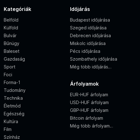
Kategóriák
Időjárás
Belföld
Budapest időjárása
Külföld
Szeged időjárása
Bulvár
Debrecen időjárása
Bűnügy
Miskolc időjárása
Baleset
Pécs időjárása
Gazdaság
Szombathely időjárása
Sport
Még több időjárás…
Foci
Forma-1
Árfolyamok
Tudomány
EUR-HUF árfolyam
Technika
USD-HUF árfolyam
Életmód
GBP-HUF árfolyam
Egészség
Bitcoin árfolyam
Kultúra
Még több árfolyam…
Film
Színház