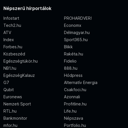
Népszerű hírportálok
Infostart
PROHARDVER!
Tech2.hu
Economx
ATV
Délmagyar.hu
Index
Sport365.hu
Forbes.hu
Blikk
Közbeszéd
Rakéta.hu
Egészségtükör.hu
Fidelio
NB1.hu
888.hu
EgészségKalauz
Hódpress
G7
Alternatív Energia
Qubit
Csakfoci.hu
Euronews
Azonnali
Nemzeti Sport
Profitline.hu
RTL.hu
Life.hu
Bankmonitor
Népszava
mfor.hu
Portfolio.hu