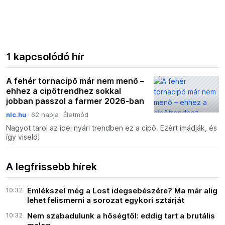
1 kapcsolódó hír
A fehér tornacipő már nem menő –
ehhez a cipőtrendhez sokkal
jobban passzol a farmer 2026-ban
nlc.hu
62 napja
Életmód
Nagyot tarol az idei nyári trendben ez a cipő. Ezért imádják, és
így viseld!
A legfrissebb hírek
10:32
Emlékszel még a Lost idegsebészére? Ma már alig
lehet felismerni a sorozat egykori sztárját
10:32
Nem szabadulunk a hőségtől: eddig tart a brutális