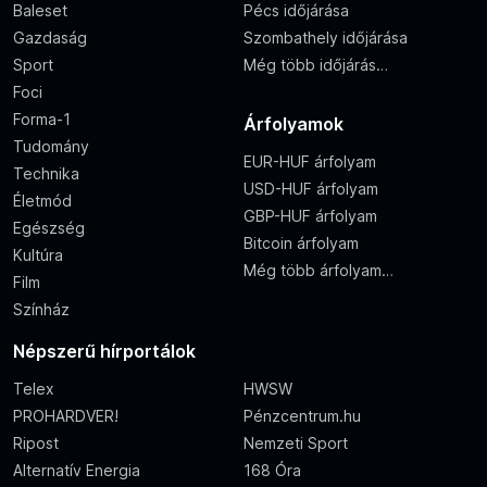
Baleset
Pécs időjárása
Gazdaság
Szombathely időjárása
Sport
Még több időjárás…
Foci
Forma-1
Árfolyamok
Tudomány
EUR-HUF árfolyam
Technika
USD-HUF árfolyam
Életmód
GBP-HUF árfolyam
Egészség
Bitcoin árfolyam
Kultúra
Még több árfolyam…
Film
Színház
Népszerű hírportálok
Telex
HWSW
PROHARDVER!
Pénzcentrum.hu
Ripost
Nemzeti Sport
Alternatív Energia
168 Óra