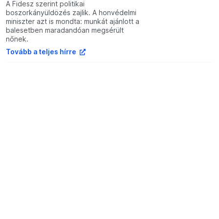
A Fidesz szerint politikai
boszorkányüldözés zajlik. A honvédelmi
miniszter azt is mondta: munkát ajánlott a
balesetben maradandóan megsérült
nőnek.
Tovább a teljes hírre