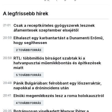
vége.
A legfrissebb hírek
21:01
Csak a receptköteles gyógyszerek lesznek
áfamentesek szeptember elsejétől
20:59
Elhalaszt egy karbantartást a Dunamenti Erőmű,
hogy segíthessen
2 TOVÁBBI FORRÁS
20:59
RTL: többmilliós bírságot szabtak ki a
hatvanpusztai műemlékbontás és építkezések
miatt
5 TOVÁBBI FORRÁS
20:48
Pánik Bulgáriában: felrobbant egy lőszerraktár,
napokkal a drónincidens után
20:41
Elnöki megemlékezés lesz a roma holokausztról
4 TOVÁBBI FORRÁS
20:35
Botrányosan viselkedett Magyar Péter a