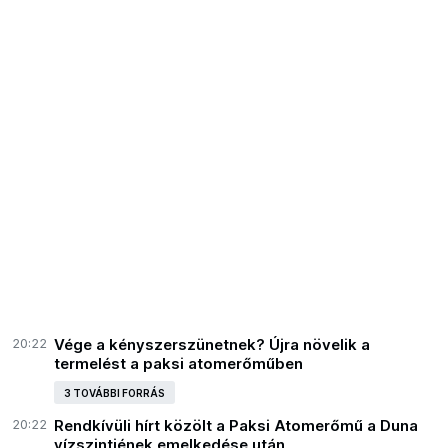
20:22
Vége a kényszerszünetnek? Újra növelik a
termelést a paksi atomerőműben
3 TOVÁBBI FORRÁS
20:22
Rendkívüli hírt közölt a Paksi Atomerőmű a Duna
vízszintjének emelkedése után