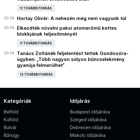
11 TOVÁBBI FORRÁS
20:18
Hortay Olivér: A nehezén még nem vagyunk túl
20:18
Elkezdték növelni paksi atomerőmű kettes
blokkjának teljesítményét
11 TOVÁBBI FORRÁS
20:18
Tanács Zoltánék feljelentést tettek Gondosóra-
ügyben: „Több nagyon súlyos bűncselekmény
gyanúja felmerülhet”
12 TOVÁBBI FORRÁS
Kategóriák
Időjárás
Belföld
Budapest időjárása
Külföld
Szeged időjárása
Bulvár
Debrecen időjárása
Bűnügy
Miskolc időjárása