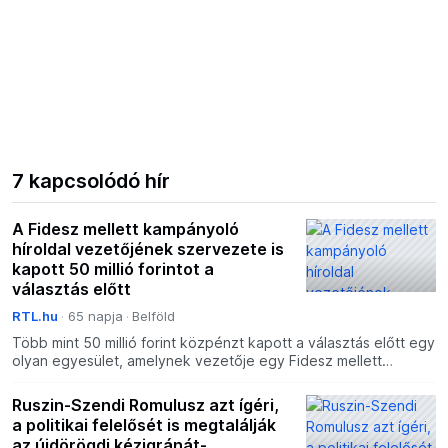
7 kapcsolódó hír
A Fidesz mellett kampányoló
híroldal vezetőjének szervezete is
kapott 50 millió forintot a
választás előtt
RTL.hu
65 napja
Belföld
Több mint 50 millió forint közpénzt kapott a választás előtt egy
olyan egyesület, amelynek vezetője egy Fidesz mellett
kampányoló hírportált működtetett – tudta meg az RT
Ruszin-Szendi Romulusz azt ígéri,
a politikai felelősét is megtalálják
az újdörögdi kézigránát-