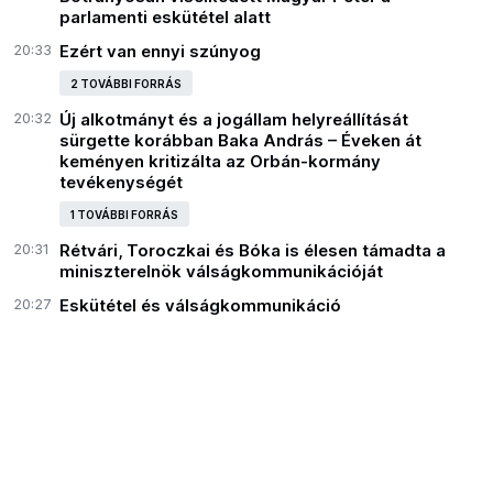
parlamenti eskütétel alatt
20:33
Ezért van ennyi szúnyog
2 TOVÁBBI FORRÁS
20:32
Új alkotmányt és a jogállam helyreállítását
sürgette korábban Baka András – Éveken át
keményen kritizálta az Orbán-kormány
tevékenységét
1 TOVÁBBI FORRÁS
20:31
Rétvári, Toroczkai és Bóka is élesen támadta a
miniszterelnök válságkommunikációját
20:27
Eskütétel és válságkommunikáció