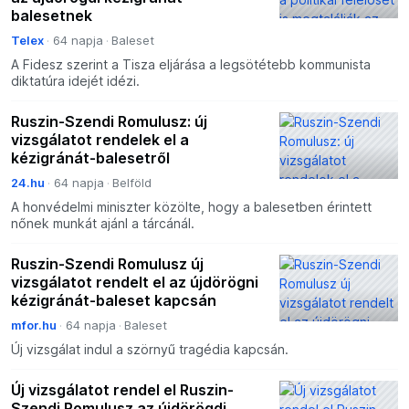
balesetnek
Telex
64 napja
Baleset
A Fidesz szerint a Tisza eljárása a legsötétebb kommunista
diktatúra idejét idézi.
Ruszin-Szendi Romulusz: új
vizsgálatot rendelek el a
kézigránát-balesetről
24.hu
64 napja
Belföld
A honvédelmi miniszter közölte, hogy a balesetben érintett
nőnek munkát ajánl a tárcánál.
Ruszin-Szendi Romulusz új
vizsgálatot rendelt el az újdörögni
kézigránát-baleset kapcsán
mfor.hu
64 napja
Baleset
Új vizsgálat indul a szörnyű tragédia kapcsán.
Új vizsgálatot rendel el Ruszin-
Szendi Romulusz az újdörögdi