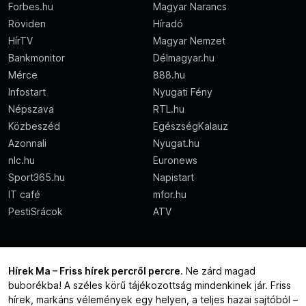
Forbes.hu
Magyar Narancs
Röviden
Híradó
HírTV
Magyar Nemzet
Bankmonitor
Délmagyar.hu
Mérce
888.hu
Infostart
Nyugati Fény
Népszava
RTL.hu
Közbeszéd
EgészségKalauz
Azonnali
Nyugat.hu
nlc.hu
Euronews
Sport365.hu
Napistart
IT café
mfor.hu
PestiSrácok
ATV
Hírek Ma – Friss hírek percről percre
. Ne zárd magad
buborékba! A széles körű tájékozottság mindenkinek jár. Friss
hírek, markáns vélemények egy helyen, a teljes hazai sajtóból –