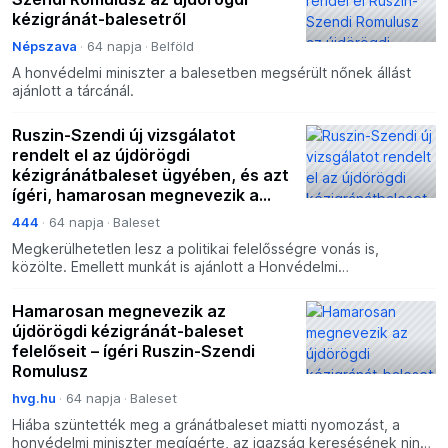
kézigránát-balesetről
Népszava
64 napja
Belföld
A honvédelmi miniszter a balesetben megsérült nőnek állást
ajánlott a tárcánál.
Ruszin-Szendi új vizsgálatot
rendelt el az újdörögdi
kézigránátbaleset ügyében, és azt
ígéri, hamarosan megnevezik a
felelősöket
444
64 napja
Baleset
Megkerülhetetlen lesz a politikai felelősségre vonás is,
közölte. Emellett munkát is ajánlott a Honvédelmi
Minisztériumban a balesetben megsérült
kormánytisztviselőnek.
Hamarosan megnevezik az
újdörögdi kézigránát-baleset
felelőseit – ígéri Ruszin-Szendi
Romulusz
hvg.hu
64 napja
Baleset
Hiába szüntették meg a gránátbaleset miatti nyomozást, a
honvédelmi miniszter megígérte, az igazság keresésének nincs