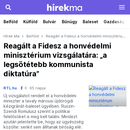
Belföld
Külföld
Bulvár
Bűnügy
Baleset
Gazdaság
Hírek Ma
Belföld
Reagált a Fidesz a honvédelmi minisztérium vizsgálatára: „a legsötétebb kommunista diktatúra”
Reagált a Fidesz a honvédelmi
minisztérium vizsgálatára: „a
legsötétebb kommunista
diktatúra”
RTL.hu
0
65 napja
Új vizsgálatot rendelt el a honvédelmi
miniszter a tavaly márciusi újdörögdi
kézigránát-baleset ügyében. Ruszin-
Szendi Romulusz szerint a politikai
felelősöket is meg kell találni. Mindezt
azután jelentette be, hogy az ügyészség
közölte: senkit sem állítanak bíróság elé.