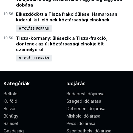
dobása
10:56
Elkezdődött a Tisza frakcióülése: Hamarosan
kiderül, kit jelölnek köztársasági elnöknek
9 TOVÁBBI FORRÁS
10:50
Tisza-kormány: ülésezik a Tisza-frakció,
döntenek az új köztársasági elnökjelölt
személyéről
9 TOVÁBBI FORRÁS
Kategóriák
Időjárás
Belföld
Budapest időjárása
Külföld
Szeged időjárása
Bulvár
Debrecen időjárása
Bűnügy
Miskolc időjárása
Baleset
Pécs időjárása
Gazdaság
Szombathely időjárása