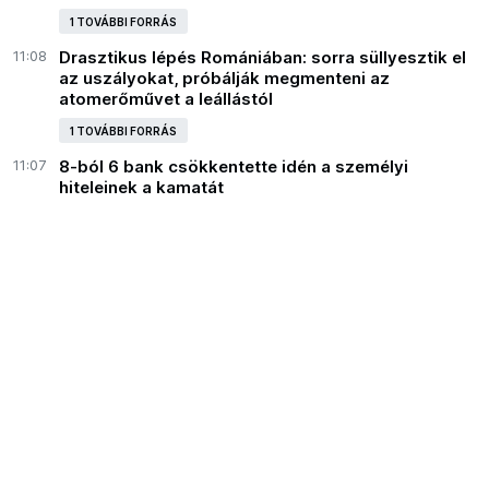
1 TOVÁBBI FORRÁS
11:08
Drasztikus lépés Romániában: sorra süllyesztik el
az uszályokat, próbálják megmenteni az
atomerőművet a leállástól
1 TOVÁBBI FORRÁS
11:07
8-ból 6 bank csökkentette idén a személyi
hiteleinek a kamatát