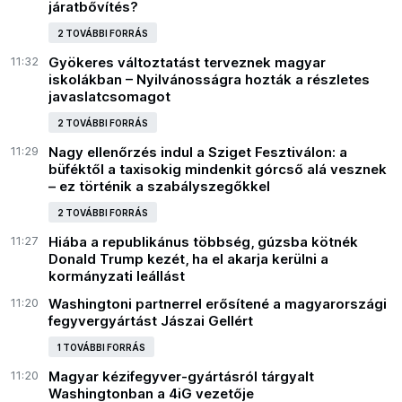
járatbővítés?
2 TOVÁBBI FORRÁS
11:32
Gyökeres változtatást terveznek magyar
iskolákban – Nyilvánosságra hozták a részletes
javaslatcsomagot
2 TOVÁBBI FORRÁS
11:29
Nagy ellenőrzés indul a Sziget Fesztiválon: a
büféktől a taxisokig mindenkit górcső alá vesznek
– ez történik a szabályszegőkkel
2 TOVÁBBI FORRÁS
11:27
Hiába a republikánus többség, gúzsba kötnék
Donald Trump kezét, ha el akarja kerülni a
kormányzati leállást
11:20
Washingtoni partnerrel erősítené a magyarországi
fegyvergyártást Jászai Gellért
1 TOVÁBBI FORRÁS
11:20
Magyar kézifegyver-gyártásról tárgyalt
Washingtonban a 4iG vezetője