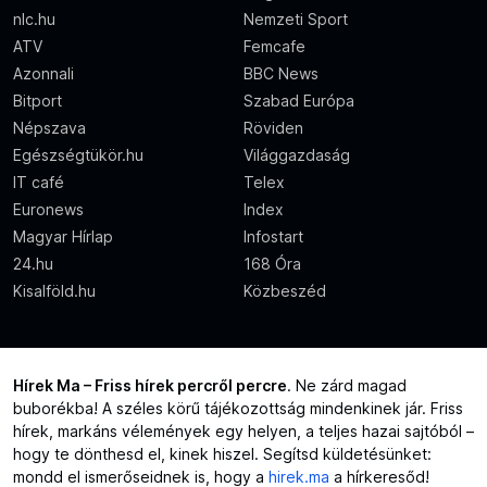
nlc.hu
Nemzeti Sport
ATV
Femcafe
Azonnali
BBC News
Bitport
Szabad Európa
Népszava
Röviden
Egészségtükör.hu
Világgazdaság
IT café
Telex
Euronews
Index
Magyar Hírlap
Infostart
24.hu
168 Óra
Kisalföld.hu
Közbeszéd
Hírek Ma – Friss hírek percről percre
. Ne zárd magad
buborékba! A széles körű tájékozottság mindenkinek jár. Friss
hírek, markáns vélemények egy helyen, a teljes hazai sajtóból –
hogy te dönthesd el, kinek hiszel. Segítsd küldetésünket:
mondd el ismerőseidnek is, hogy a
hirek.ma
a hírkeresőd!