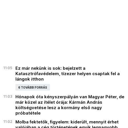
11:05
Ez már nekünk is sok: bejelzett a
Katasztrófavédelem, tízezer helyen csaptak fel a
lángok itthon
6 TOVÁBBI FORRÁS
11:03
Hónapok óta kényszerpályán van Magyar Péter, de
már közel az ítélet órája: Kármán András
költségvetése lesz a kormány első nagy
próbatétele
11:02
Molba fektetők, figyelem: kiderült, mennyit érhet
valójában a cég történetének egyik legnagyobb