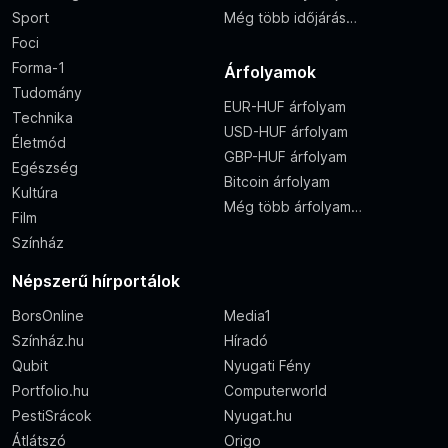
Sport
Még több időjárás…
Foci
Forma-1
Árfolyamok
Tudomány
EUR-HUF árfolyam
Technika
USD-HUF árfolyam
Életmód
GBP-HUF árfolyam
Egészség
Bitcoin árfolyam
Kultúra
Még több árfolyam…
Film
Színház
Népszerű hírportálok
BorsOnline
Media1
Színház.hu
Híradó
Qubit
Nyugati Fény
Portfolio.hu
Computerworld
PestiSrácok
Nyugat.hu
Átlátszó
Origo