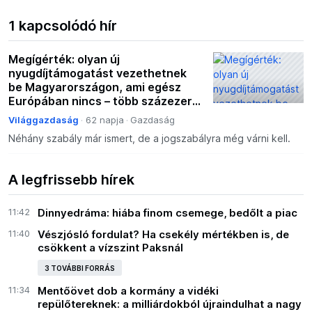
1 kapcsolódó hír
Megígérték: olyan új
nyugdíjtámogatást vezethetnek
be Magyarországon, ami egész
Európában nincs – több százezer
forintot kaphatnak a jogosultak
Világgazdaság
62 napja
Gazdaság
Néhány szabály már ismert, de a jogszabályra még várni kell.
A legfrissebb hírek
11:42
Dinnyedráma: hiába finom csemege, bedőlt a piac
11:40
Vészjósló fordulat? Ha csekély mértékben is, de
csökkent a vízszint Paksnál
3 TOVÁBBI FORRÁS
11:34
Mentőövet dob a kormány a vidéki
repülőtereknek: a milliárdokból újraindulhat a nagy