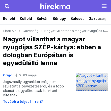
Belföld
Külföld
Bulvár
Bűnügy
Baleset
Gazdaság
Hírek Ma
Gazdaság
Nagyot villanthat a magyar nyugdíjas SZÉP-kártya: ebben a dologban Európában is egyedülálló lenne
Nagyot villanthat a magyar
nyugdíjas SZÉP-kártya: ebben a
dologban Európában is
egyedülálló lenne
Origo
0
63 napja
Jogszabály ugyankkor még nem
született a bevezetéséről, és a főbb
elemei is egyelőre csak tervként
léteznek.
Tovább a teljes hírre